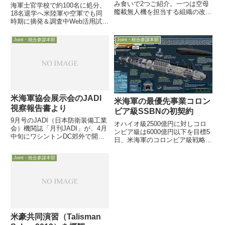
み食いで2つご紹介。一つは空母
海軍士官学校で約100名に処分、
艦載無人機を担当する組織の改編
18名退学へ米陸軍や空軍でも同
話で、もう一つは戦略原潜に配置
時期に摘発＆調査中Web活用試験
が始まっている女性士官を攻撃型
が不正を誘発!?20日、米海軍士官
原潜にも配置するとの発表につい
学校は、2020年12月に同士官学
Joint・統合参謀本部
Joint・統合参謀本部
てです
校で実施した「一般物理1」のオ
ンライン試験において、受験者
653名の中で105...
米海軍協会展示会のJADI
米海軍の最優先事業コロン
視察報告書より
ビア級SSBNの初契約
9月号のJADI（日本防衛装備工業
オハイオ級2500億円に対しコロ
会）機関誌「月刊JADI」が、4月
ンビア級は6000億円以下を目標5
中旬にワシントンDC郊外で開催
日、米海軍のコロンビア級戦略原
された米海軍協会展示会（Navy
潜計画責任者であるScott
League Sea-Air-Space 2015）に
Pappano少将が会見し、2031年
Joint・統合参謀本部
派遣した視察団のレポートを掲載
に運用開始を予定するコロンビア
しています。視察団は同展...
級SSBN（オハイオ級の後継）の
1番艦（Col...
米豪共同演習（Talisman