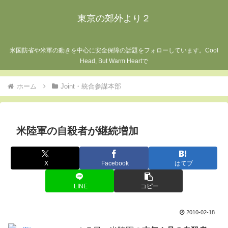
東京の郊外より２
米国防省や米軍の動きを中心に安全保障の話題をフォローしています。Cool
Head, But Warm Heartで
ホーム
Joint・統合参謀本部
米陸軍の自殺者が継続増加
X
Facebook
はてブ
LINE
コピー
2010-02-18