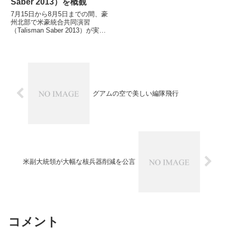
Saber 2013）を概観
7月15日から8月5日までの間、豪
州北部で米豪統合共同演習
（Talisman Saber 2013）が実施
され、両軍併せて2万8千人が21
日間の実動訓練に参加した模様。
特に興味深いのは、敵占領地域内
で空輸拠点となる飛行場を奪取す
る作戦訓練で
グアムの空で美しい編隊飛行
米副大統領が大幅な核兵器削減を公言
コメント