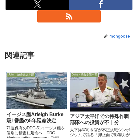
mongoose
関連記事
Joint・統合参謀本部
Joint・統合参謀本部
イージス艦Arleigh Burke
アジア太平洋での特殊作戦
級1番艦の5年延命決定
部隊への投資が不十分
71隻保有のDDG-51イージス艦を
太平洋軍司令官が不正規戦シンポ
個別に精査し延命へ「DDG
ジウムで語る「抑止面で影響力が
Modernization program」計画の