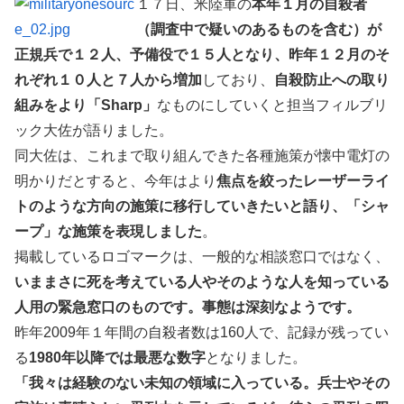
１７日、米陸軍の
本年１月の自殺者
（調査中で疑いのあるものを含む）が
正規兵で１２人、予備役で１５人となり、昨年１２月のそ
れぞれ１０人と７人から増加
しており、
自殺防止への取り
組みをより「Sharp」
なものにしていくと担当フィルブリ
ック大佐が語りました。
同大佐は、これまで取り組んできた各種施策が懐中電灯の
明かりだとすると、今年はより
焦点を絞ったレーザーライ
トのような方向の施策に移行していきたいと語り、「シャ
ープ」な施策を表現しました
。
掲載しているロゴマークは、一般的な相談窓口ではなく、
いままさに死を考えている人やそのような人を知っている
人用の緊急窓口のものです。事態は深刻なようです。
昨年2009年１年間の自殺者数は160人で、記録が残ってい
る
1980年以降では最悪な数字
となりました。
「我々は経験のない未知の領域に入っている。兵士やその