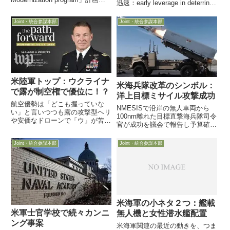
迅速：early leverage in deterring
一環で次期LSC（large surface
conflict」「SOFは認知空間でア
combatant）の見通しが暗い中3
イデアの空間でもある」と8月15
Joint・統合参謀本部
Joint・統合参謀本部
月14日米海軍大西洋水上艦隊司
日、Paparo太平洋軍司令官がハ
令部は、アー...
ワイで開催さ...
米陸軍トップ：ウクライナ
米海兵隊改革のシンボル：
で露が制空権で優位に！？
洋上目標ミサイル攻撃成功
航空優勢は「どこも握っていな
NMESISで沿岸の無人車両から
い」と言いつつも露の攻撃型ヘリ
100nm離れた目標直撃海兵隊司令
や安価なドローンで「ウ」が苦戦
官が成功を議会で報告し予算確保
と西側提供の多様な防空兵器の連
要請4月29日、David Berger海兵
携運用が必要ともウ外相は「最大
隊司令官が米議会で、無人運用に
Joint・統合参謀本部
Joint・統合参謀本部
の問題は、ロシアが空を支配して
改良された軽戦闘車両JLTVから
いる事だ」と6月23日、まもなく
発射された「naval strike ...
退役予定のMcConville...
米海軍の小ネタ２つ：艦載
米軍士官学校で続々カンニ
無人機と女性潜水艦配置
ング事案
米海軍関連の最近の動きを、つま