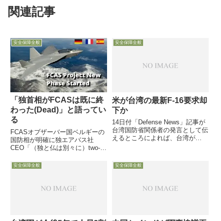
関連記事
安全保障全般
安全保障全般
「独首相がFCASは既に終
米が台湾の最新F-16要求却
わった(Dead)」と語ってい
下か
る
14日付「Defense News」記事が
台湾国防省関係者の発言として伝
FCASオブザーバー国ベルギーの
えるところによれば、台湾が
国防相が明確に独エアバス社
2009年から米国に求めてきた66
CEO「（独と仏は別々に）two-
機の最新F-16の売却に関し、11-
fighter solution」を検討中「顧客
14日の間に台湾を訪問していた
の要望を聞き検討」「次ステップ
安全保障全般
安全保障全般
米国防省代表団が応じられない旨
決定は時期尚早」2月19日付
を台湾側に伝えた模様で・・・
Defense-Newsが、独仏スペイン
共...