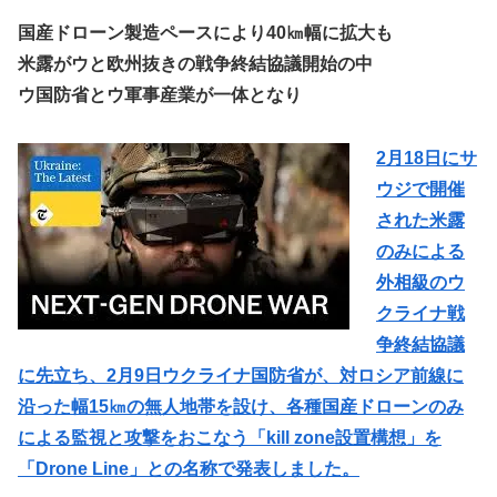
国産ドローン製造ペースにより40㎞幅に拡大も
米露がウと欧州抜きの戦争終結協議開始の中
ウ国防省とウ軍事産業が一体となり
2月18日にサ
ウジで開催
された米露
のみによる
外相級のウ
クライナ戦
争終結協議
に先立ち、2月9日ウクライナ国防省が、対ロシア前線に
沿った幅15㎞の無人地帯を設け、各種国産ドローンのみ
による監視と攻撃をおこなう「kill zone設置構想」を
「Drone Line」との名称で発表しました。