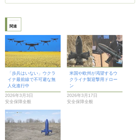
関連
「歩兵はいない」ウクラ
米国や欧州が渇望するウ
イナ最前線で不可避な無
クライナ製迎撃用ドロー
人化進行中
ン
2026年3月3日
2026年3月17日
安全保障全般
安全保障全般