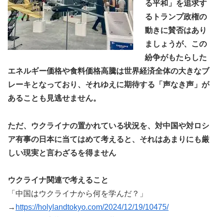
る平和」を追求す
るトランプ政権の
動きに賛否はあり
ましょうが、この
紛争がもたらした
エネルギー価格や食料価格高騰は世界経済全体の大きなブ
レーキとなっており、それゆえに期待する「声なき声」が
あることも見逃せません。
ただ、ウクライナの置かれている状況を、対中国や対ロシ
ア有事の日本に当てはめて考えると、それはあまりにも厳
しい現実と言わざるを得ません
ウクライナ関連で考えること
「中国はウクライナから何を学んだ？」
→
https://holylandtokyo.com/2024/12/19/10475/