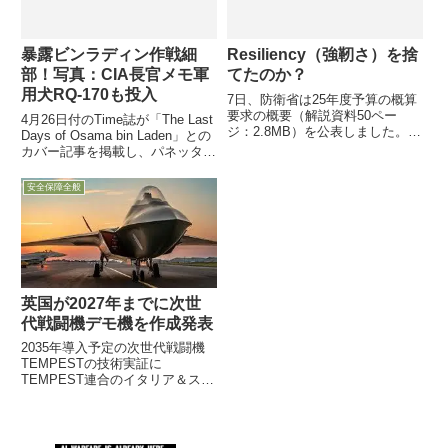
暴露ビンラディン作戦細
Resiliency（強靭さ）を捨
部！写真：CIA長官メモ軍
てたのか？
用犬RQ-170も投入
7日、防衛省は25年度予算の概算
要求の概要（解説資料50ペー
4月26日付のTime誌が「The Last
ジ：2.8MB）を公表しました。予
Days of Osama bin Laden」との
算要求の中身は、防綱や中期防の
カバー記事を掲載し、パネッタ
項目に沿って、主要事業は無理や
CIA長官（作戦当時）が、後世の
りカテゴリー分けされ、さも実質
記録のため、また組織内での責任
安全保障全般
的な中身があるかのようにお化粧
の所在を明確にするために残した
されて・・・
「自筆メモ」が掲載されています
英国が2027年までに次世
代戦闘機デモ機を作成発表
2035年導入予定の次世代戦闘機
TEMPESTの技術実証に
TEMPEST連合のイタリア＆スウ
ェーデンほか日本との連携示唆7
月18日、ファーンボロー航空シ
ョーで英国のBen Wallace国防相
が、今後5年以内（2027年まで）