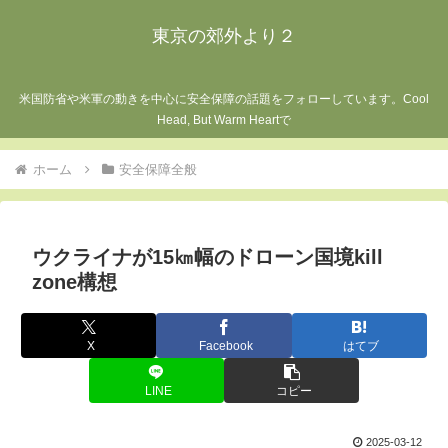
東京の郊外より２
米国防省や米軍の動きを中心に安全保障の話題をフォローしています。Cool
Head, But Warm Heartで
ホーム
安全保障全般
ウクライナが15㎞幅のドローン国境kill
zone構想
X
Facebook
はてブ
LINE
コピー
2025-03-12