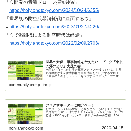
「ウ開発の音響ドローン探知装置」
→
https://holylandtokyo.com/2024/10/24/6355/
「世界初の防空兵器消耗戦に直面するウ」
→
https://holylandtokyo.com/2023/01/27/4220/
「ウで戦闘機による制空時代は終焉」
→
https://holylandtokyo.com/2022/02/09/2703/
世界の安保・軍事情報を伝えたい ブログ「東京
の郊外より」支援の会
米国を中心とした世界の軍事メディアが報じている、世界
の標準的な安全保障情報や軍事情報をご紹介するブログ
「東京の郊外より・・・」を支援するファンクラブです。
ご支援お願いいたします。
community.camp-fire.jp
ブログサポーターご紹介ページ
お支援下さっている皆様、ありがとうございます！そのお
気持ちで元気100倍です！！！●赤ちょうちんサポーターの
皆様（3000円/月）なし●ランチサポーターの皆様（1000
円/月）mecha_mecha様kenj0126様●カフェサポーターの
皆...
2020-04-15
holylandtokyo.com