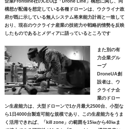
企業Frontline社のCEOは「Drone Line」構想に関し、同
構想が配備を想定している各種ドローンは、ウクライナ政
府が既に示している無人システム将来能力計画と一致して
おり、現在のウクライナ産業の技術力や戦略的情勢を反映
したものであるとメディアに語っているところです
また別の有
力企業グル
ープ
DroneUA創
設者は、ウ
クライナ企
業のドロー
ン生産能力は、大型ドローンで1か月最大2500台、小型な
ら1日4000台製造可能な規模であり、この生産能力をうま
く活用できれば、「kill zone」の範囲を15㎞から40㎞ま