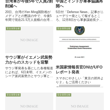
台湾軍が今後5年で人員2割
中国とインドが軍事協議再
削減へ
開へ
20日、台湾のYen Ming国防相が
5日付「Defense News」記事がニ
メディアとの懇談の中で、今後5
ューデリー発として報ずるとこ
年間で現在21.5万人規模の台湾軍
ろ、12月8日から軍参謀総長クラ
を最高2割削減し、17～19万人体
スによる中国とインドの軍事協議
制にすると語りました
がインドで開始される模様です。
安全保障全般
安全保障全般
ニューデリーを訪問する中国側の
代表団は、人民解放軍の副参謀総
長がトップを務める模様
サウジ軍がイエメン武装勢
力からのスカッドを迎撃
米国家情報長官DNIがUFO
サウジ軍発表を基にした各種報道
レポート発表
によれば、6日未明、イエメンの
シーア派武装勢力とサウジ軍との
スマホにやさしい「東京の郊外よ
間の交戦で、イエメン側から発射
り２」もご活用ください
されたスカッドミサイルをサウジ
→/////////////////////////////////////////////
軍のパトリオットミサイルが迎撃
///正確には「予備的な未確認空中
した模様です恐らくまだPAC-3で
現象アセスメント」2004年以降
安全保障全般
安全保障全般
はないパトリオットで弾道ミ...
の144件について調査確実に存...