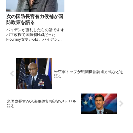
次の国防長官有力候補が国
防政策を語る
バイデンが勝利したらの話ですオ
バマ政権で国防省No3だった
Flournoy女史が6日、バイデン政
権が誕生したら国防長官候補の
No1と言われる元政策担当国防次
官のMichèle Flournoy女史が講演
で、中国やロシアに対抗すべく取
るべき国...
米空軍トップが戦闘機新調達方式などを
語る
米国防長官が米海軍体制検討のさわりを
語る