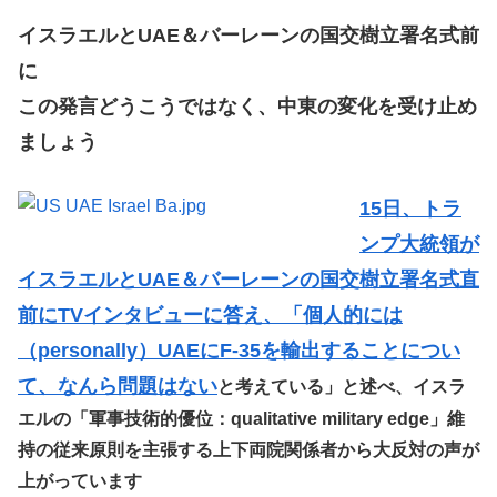
イスラエルとUAE＆バーレーンの国交樹立署名式前
に
この発言どうこうではなく、中東の変化を受け止め
ましょう
15日、トラ
ンプ大統領が
イスラエルとUAE＆バーレーンの国交樹立署名式直
前にTVインタビューに答え、「個人的には
（personally）UAEにF-35を輸出することについ
て、なんら問題はない
と考えている」と述べ、イスラ
エルの「軍事技術的優位：qualitative military edge」維
持の従来原則を主張する上下両院関係者から大反対の声が
上がっています