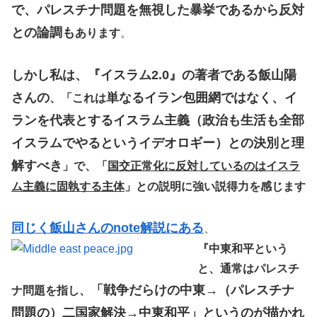
で、パレスチナ問題を無視した暴挙であるから反対
との論調も
あります
。
しかし私は、『イスラム2.0』の著者である飯山陽
さんの
単なるイラン包囲網ではなく、イ
、「これは
ランを代表とするイスラム主義（政治も生活も全部
イスラムでやるというイデオロギー）との決別と理
解すべき
」で、「
国交正常化に反対しているのはイスラ
ム主義に固執する主体
」との説明に強い説得力を感じます
同じく飯山さんのnote解説にある
、
『中東和平という
と、通常はパレスチ
「戦争だらけの中東→（パレスチナ
ナ問題を指し、
問題の）二国家解決→中東和平」というのが描かれ