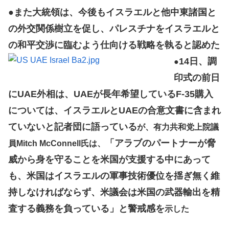
●また大統領は、今後もイスラエルと他中東諸国と
の外交関係樹立を促し、パレスチナをイスラエルと
の和平交渉に臨むよう仕向ける戦略を執ると認めた
14日、調
●
印式の前日
にUAE外相は、UAEが長年希望しているF-35購入
については、イスラエルとUAEの合意文書に含まれ
ていないと記者団に語っている
が、有力共和党上院議
「アラブのパートナーが脅
員Mitch McConnell氏は、
威から身を守ることを米国が支援する中にあって
も、米国はイスラエルの軍事技術優位を揺ぎ無く維
持しなければならず、米議会は米国の武器輸出を精
査する義務を負っている」と警戒感を
示した