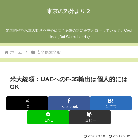
東京の郊外より２
米国防省や米軍の動きを中心に安全保障の話題をフォローしています。Cool
Head, But Warm Heartで
ホーム
安全保障全般
米大統領：UAEへのF-35輸出は個人的には
OK
X
Facebook
はてブ
LINE
コピー
2020-09-30
2021-05-12