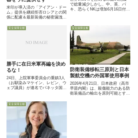
で総量減少しかし、中、英、パ
米印が導入済の「アイアン・ドー
キ、恐らくNKは増加6月16日付
ム」提供を継続拒否ロシアとの関
Defrense-Newsは、SIPRIが発表
係に配慮＆最新装備の秘密漏洩危
した世界各国の核兵器保有数を含
惧短射程ミサイル・ロケット防御
むレポート（SIPRI Yearbook
システムとして世界最強とか7月
2019）を紹介し、2019年初...
安全保障全般
安全保障全般
21日付読売新聞朝刊が「世界最
強の防空システム“アイアン・ド
ーム”、イスラエルがウクライ
ナ...
勝手に在日米軍再編を決め
防衛装備移転三原則と日本
るな！
製航空機の外国軍使用事例
24日、上院軍事委員会の重鎮3人
（お馴染みマケイン、レビン、ウ
2026年4月21日、日本政府（高市
ェブ議員）が連名でパネッタ国防
早苗内閣）は、殺傷能力のある防
長官にレターを送り、「強調して
衛装備品の輸出を原則可能とする
置くが、行政の監視と予算の配分
「防衛装備移転三原則」の運用指
を行う議会のサポート無しに、如
針改定を閣議決定しました。これ
安全保障全般
何なる米軍再配置計画も最終決定
により、これまで制限されていた
とはなり得ない」と釘を
救難・輸送・警戒・監視・掃海の
「5類型」が撤廃され、戦...