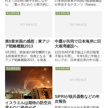
れまで2日間の猶予を残しなが
の革命防衛軍が同国の核濃縮施設
ら、「数ヶ月にわたり精力的に超
が所在するナタンツ（Natanz）
党派の協議を続けてきたが、期限
近傍上空で、同濃縮施設に接近し
までに合意案を得ることは不可能
ようとするイスラエルのステルス
安全保障全般
安全保障全般
との結論に至った」との声明を発
無人偵察機を撃墜したとするイラ
表しました。
ン側の発表を紹介
第8章米国の感想：東アジ
中露が共同で日本海岸に巨
ア戦略概観2013
大港湾建設へ
3月29日、防衛省の研究機関であ
11日付AEP電子版は人民日報電
る防衛研究所が、恒例となる「東
子版を引用し、今年5月に中国と
アジア戦略概観2013」を発表し
ロシアが、日本海沿岸の中ロ国境
ました。本日は「東京の郊外よ
付近で北朝鮮にも近接した場所に
り」のメインテーマである米国防
北東アジア最大級の港湾を建設す
安全保障全般
安全保障全般
政策に関する第8章について、僭
る合意を結んでいたと報じていま
越ながらコメントさせていただき
す
たいと思います
SIPRIが核兵器数などの年
次報告
イスラエルは期待の防空兵
世界の90％を占める米露の削減
器をウに提供せず