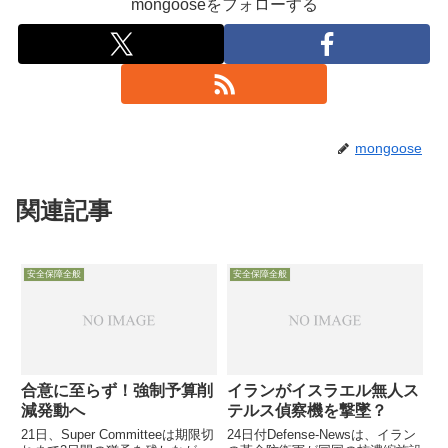
mongooseをフォローする
mongoose
関連記事
安全保障全般
安全保障全般
合意に至らず！強制予算削
イランがイスラエル無人ス
減発動へ
テルス偵察機を撃墜？
21日、Super Committeeは期限切
24日付Defense-Newsは、イラン