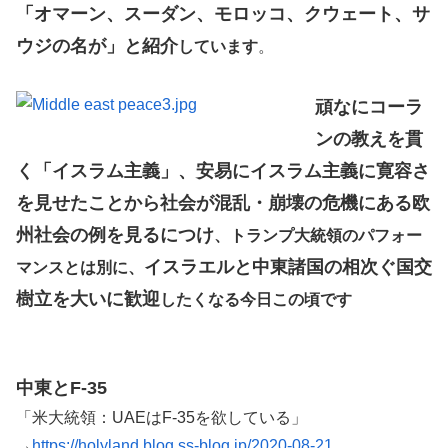
「オマーン、スーダン、モロッコ、クウェート、サ
ウジの名が」と紹介
しています
。
頑なにコーラ
ンの教えを貫
く「イスラム主義」、安易にイスラム主義に寛容さ
を見せたことから社会が混乱・崩壊の危機にある欧
州社会の例を見るにつけ
、トランプ大統領のパフォー
イスラエルと中東諸国の相次ぐ国交
マンスとは別に、
樹立を大いに歓迎
したくなる今日この頃です
中東とF-35
「米大統領：UAEはF-35を欲している」
→
https://holyland.blog.ss-blog.jp/2020-08-21