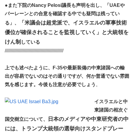
●
また下院のNancy Pelosi議長も声明を出し、「UAEや
バーレーンとの合意を確認する中でも疑問は残ってい
「米議会は超党派で、イスラエルの軍事技術
る」、
優位が確保されることを監視していく」と大統領を
けん制
している
/////////////////////////////////////////////////
上でも述べたように、F-35や最新装備の中東諸国への輸
出が容易でないのはその通りですが、何か普通でない雰囲
気を感じます。今後も注意が必要でしょう
。
イスラエルと中
東諸国の相次ぐ
日本のメディアや中東研究者の中
国交樹立について、
には、トランプ大統領の選挙向けスタンドプレー