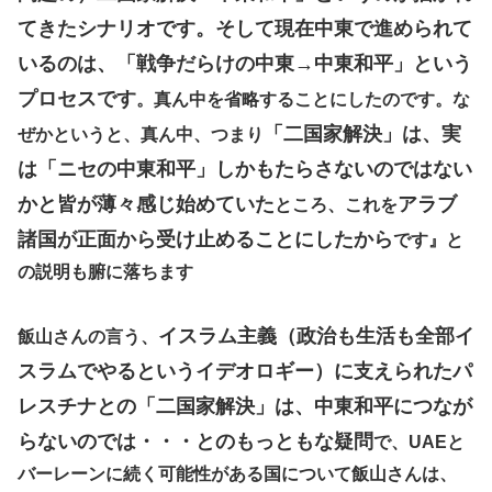
てきたシナリオです。そして現在中東で進められて
いるのは、「戦争だらけの中東→中東和平」という
プロセスです
。真ん中を省略することにしたのです。な
「二国家解決」は、実
ぜかというと、真ん中、つまり
は「ニセの中東和平」しかもたらさないのではない
かと皆が薄々感じ始めていた
アラブ
ところ、これを
諸国が正面から受け止めることにしたから
です』と
の説明も腑に落ちます
イスラム主義（政治も生活も全部イ
飯山さんの言う、
スラムでやるというイデオロギー）に支えられたパ
レスチナとの「二国家解決」は、中東和平につなが
らないのでは・・・とのもっともな疑問
で、UAEと
バーレーンに続く可能性がある国について飯山さんは、