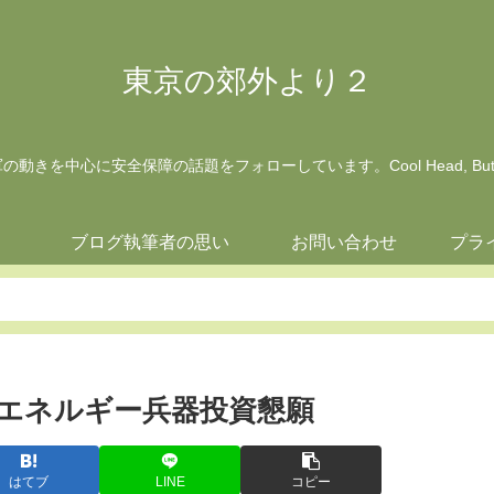
東京の郊外より２
動きを中心に安全保障の話題をフォローしています。Cool Head, But Wa
ジ
ブログ執筆者の思い
お問い合わせ
プラ
エネルギー兵器投資懇願
はてブ
LINE
コピー