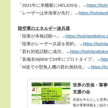
「2021年に米艦艇にHELIOSを」→
https://hol
「レーザーは米海軍が先行」→
https://holylan
陸空軍のエネルギー波兵器
「陸軍が本格試験へ」→
https://holylandtokyo
「陸軍がレーザー兵器を契約」→
https://holy
「群れ対処試験に成功」→
https://holylandtok
「装備名Mjölnirで24年にプロトタイプ」→
htt
「M波で小型無人機の群れ無効化」→
https://
世界の安保・軍事
支援の会
米国を中心とした世界
報や軍事情報をご紹介