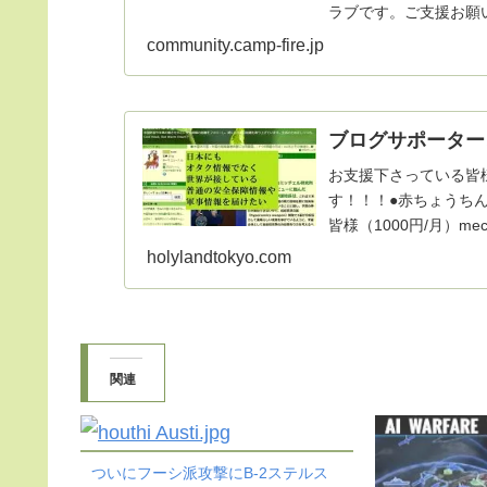
ラブです。ご支援お願
community.camp-fire.jp
ブログサポーター
お支援下さっている皆
す！！！●赤ちょうちん
皆様（1000円/月）mec
holylandtokyo.com
関連
ついにフーシ派攻撃にB-2ステルス