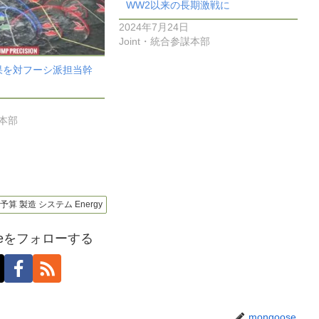
WW2以来の長期激戦に
2024年7月24日
Joint・統合参謀本部
果を対フーシ派担当幹
謀本部
 予算 製造 システム Energy
oseをフォローする
mongoose