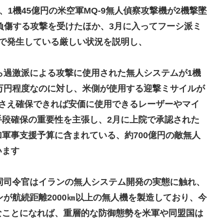
、1機45億円の米空軍MQ-9無人偵察攻撃機が2機撃墜
が負傷する攻撃を受けたほか、3月に入ってフーシ派ミ
で発生している厳しい状況を説明し、
ら過激派による攻撃に使用された無人システムが1機
万円程度なのに対し、米側が使用する迎撃ミサイルが
力さえ確保できれば安価に使用できるレーザーやマイ
手段確保の重要性を主張し、2月に上院で承認された
軍事支援予算に含まれている、約700億円の敵無人
います
同司令官はイランの無人システム開発の実態に触れ、
ンが航続距離2000㎞以上の無人機を製造しており、今
なことになれば、重層的な防御態勢を米軍や同盟国は