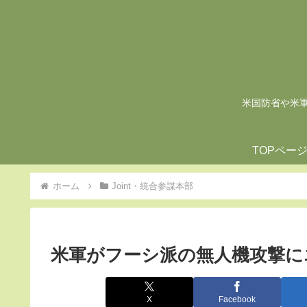
米国防省や米軍の
TOPペー
ホーム
Joint・統合参謀本部
米軍がフーシ派の無人機攻撃に
X
Facebook