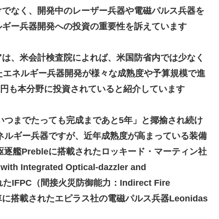
けでなく、開発中のレーザー兵器や電磁パルス兵器を
ルギー兵器開発への投資の重要性を訴えています
アは、米会計検査院によれば、米国防省内では少なく
たエネルギー兵器開発が様々な成熟度や予算規模で進
0億円も本分野に投資されていると紹介しています
いつまでたっても完成まであと5年」と揶揄され続け
ネルギー兵器ですが、近年成熟度が高まっている装備
駆逐艦Prebleに搭載されたロッキード・マーティン社
Integrated Optical-dazzler and
たIFPC（間接火災防御能力：Indirect Fire
戦闘装甲車に搭載されたエピラス社の電磁パルス兵器Leonidas