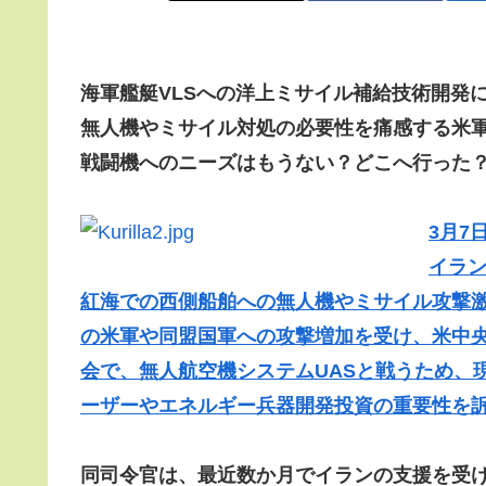
海軍艦艇VLSへの洋上ミサイル補給技術開発
無人機やミサイル対処の必要性を痛感する米
戦闘機へのニーズはもうない？どこへ行った
3月7
イラ
紅海での西側船舶への無人機やミサイル攻撃
の米軍や同盟国軍への攻撃増加を受け、米中央軍司令官
会で、無人航空機システムUASと戦うため、
ーザーやエネルギー兵器開発投資の重要性を
同司令官は、最近数か月でイランの支援を受