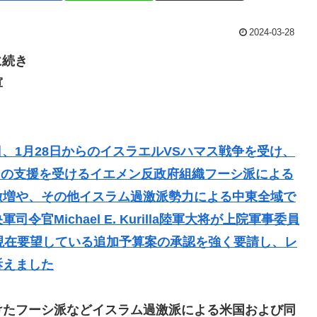
2024-03-28
に続き
軍
？
日、1月28日からのイスラエルVSハマス戦争を受け、
ンの支援を受けるイエメン反政府組織フーシ派による
激増や、その他イスラム過激派勢力による中東全域で
Michael E. Kurilla陸軍大将が上院軍事委員
現在要望している追加予算案の承認を強く要請し、レ
訴えました
けたフーシ派などイスラム過激派による米国および同