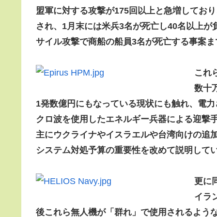
盟軍に対する攻撃が175回以上と急増しており
され、1月末には米兵3名が死亡し40名以上
サイル攻撃で商船の船員3名が死亡する事案ま
これ
数十
1発数億円にもなっている現状にも触れ、電
クロ波を使用したエネルギー兵器による迎撃
主にウクライナやイスラエルや台湾向けの追加
システム対処予算の重要性を改めて説明して
更に
イラ
後これら無人機が「群れ」で使用されるよう