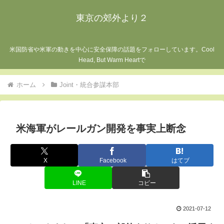
東京の郊外より２
米国防省や米軍の動きを中心に安全保障の話題をフォローしています。Cool
Head, But Warm Heartで
ホーム
Joint・統合参謀本部
米海軍がレールガン開発を事実上断念
X
Facebook
はてブ
LINE
コピー
2021-07-12