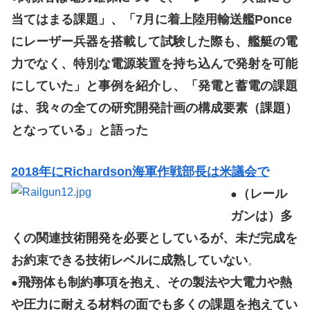
当てはまる課題」、「7月に着上陸用輸送艦Ponce
にレーザー兵器を搭載して試験した際も、艦艇の電
力でなく、特別な電源装置を持ち込んで発射を可能
にしていた」と事例を紹介し、「発電と蓄電の課題
は、我々の全ての研究開発計画の構成要素（課題）
となっている」と語った
2018年にRichardson海軍作戦部長は米議会で
（レール
●
ガンは）多
くの関連技術開発を必要としているが、未だ完成を
お約束できる技術レベルに成熟していない
。
飛翔体も制約事項を抱え、その製法や大電力や熱
●
や圧力に耐える材料の面でも多くの課題を抱えてい