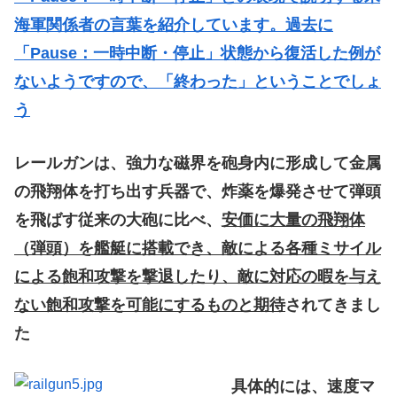
海軍関係者の言葉を紹介しています。過去に
「Pause：一時中断・停止」状態から復活した例が
ないようですので、「終わった」ということでしょ
う
レールガンは、強力な磁界を砲身内に形成して金属
の飛翔体を打ち出す兵器で、炸薬を爆発させて弾頭
を飛ばす従来の大砲に比べ、
安価に大量の飛翔体
（弾頭）を艦艇に搭載でき、敵による各種ミサイル
による飽和攻撃を撃退したり、敵に対応の暇を与え
ない飽和攻撃を可能にするものと期待
されてきまし
た
具体的には、速度マ