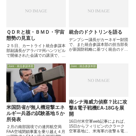
へ11月1日付 DefenseOne 記事
（海兵隊のみが...
が、ウクライナや中東紛争で需要
が急増して製造...
ＱＤＲと核・ＢＭＤ・宇宙
統合のドクトリンを語る
態勢の見直し
デンプシー議長がカーネギー財団
で、また統合参謀本部の担当部長
２５日、カートライト統合参謀本
が新国防戦略に基づく統合のドク
部副議長がアラバマ州ハンツビル
トリンについて語っています。し
で開催された会議での講演で、現
かし・・・どうも中国に遠慮がち
在進行中のＱＤＲ、核態勢、ＢＭ
な姿勢が見え隠れ・・
Ｄ態勢、宇宙態勢の各見直しに関
Joint・統合参謀本部
Joint・統合参謀本部
し、検討方針の一部を語りまし
た。同副議長は米軍の各種計画・
予算をとりまとめる責任者である
こ...
南シナ海威力偵察？比に攻
米国防省が無人機迎撃エネ
撃&電子戦機EA-18Gを展
ルギー兵器の試験基地５か
開
所発表
16日付米空軍web記事によれば、
15日からフィリピンのクラーク
２月の南部国境での連邦航空局
空軍基地に、米海軍の攻撃＆電子
FAA空域閉鎖事案を乗り越え４月
戦機EA-18G Growlerが4機展開し