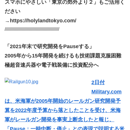
スマホにやさしい「東京の郊外より２」もご活用く
ださい
→https://holylandtokyo.com/
///////////////////////////////////////////////
「2021年末で研究開発をPauseする」
2005年から15年開発を続けるも技術課題克服困難
極超音速兵器や電子戦装備に投資配分へ
2日付
Military.com
は、米海軍が2005年開始のレールガン研究開発予
算を2022年度予算から落としたことを受け、米海
軍がレールガン開発を事実上断念したと報じ、
「Pause：一時中断・停止」との表現で説明する米