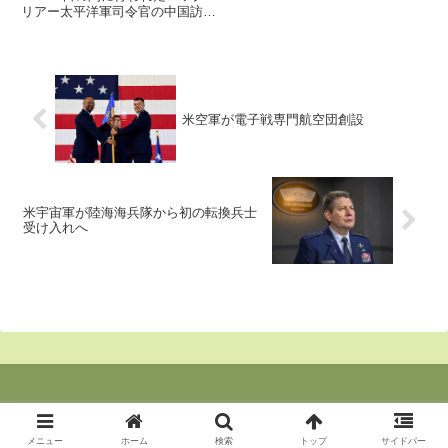
リアー太平洋軍司令官の中国訪問
を紹介しています。しかし２週間
遅れの報道、極めて限られた写真
や日程の公表等々、？？？の訪問
です。臭います！
米空軍が電子戦専門航空団創設
米宇宙軍が陸海海兵隊から初の転換兵士
受け入れへ
© 2020 東京の郊外より２.
メニュー
ホーム
検索
トップ
サイドバー