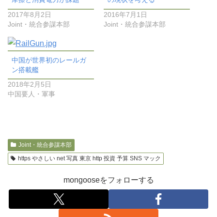
2017年8月2日
2016年7月1日
Joint・統合参謀本部
Joint・統合参謀本部
中国が世界初のレールガ
ン搭載艦
2018年2月5日
中国要人・軍事
Joint・統合参謀本部
https やさしい net 写真 東京 http 投資 予算 SNS マック
mongooseをフォローする