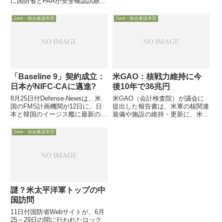
に国防省とFAAが安全確認試験を
た模様です。このローテーション
南部国境付近陸軍基地２個、北西
派遣は、今年4月14日にフィリピ
部海軍基地１個、北部空軍基地２
Joint・統合参謀本部
Joint・統合参謀本部
ンを訪問したカーター国防長官
個５月６日、ヘグゼス国防長官の
が、緊迫する...
肝いりで2025年9月創設の米軍基
地をドローン攻撃から防御...
「Baseline 9」契約成立：
米GAO：核戦力維持に今
日本がNIFC-CAに邁進?
後10年で36兆円
8月25日付Defense-Newsは、米
米GAO（会計検査院）が議会に
国のFMS計画機関が12日に、日
提出した報告書は、米軍の核関連
本と韓国のイージス艦に最新の防
装備や施設の維持・更新に、米国
空＆ミサイル防衛システムである
防省が今春提出した計画を精査す
「Baseline 9」への能力向上を行
れば今後4年間で3.6兆円、10年間
Joint・統合参謀本部
う発表を行ったと報じました。米
で30兆円が必要だと指摘してい
側の発表では、海上自衛隊の新型
ます。つまり勝手に解釈すれば、
イージ...
GAOは「国防省の計画は...
謎？米太平洋軍トップの中
国訪問
11日付国防省Webサイトが、6月
25～29日の間に行われたロック