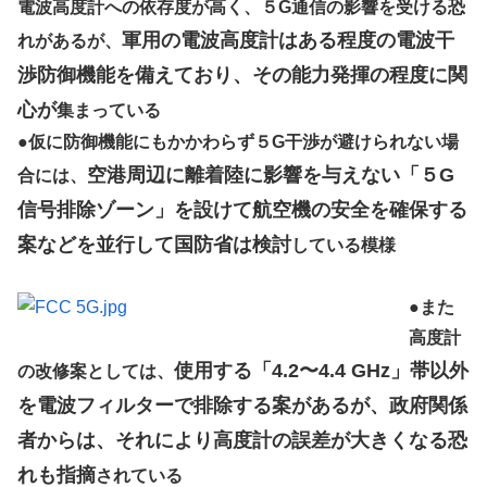
電波高度計への依存度が高く、５G通信の影響を受ける恐
軍用の電波高度計はある程度の電波干
れがあるが、
渉防御機能を備えており、その能力発揮の程度に関
心が
集まっている
●
仮に防御機能にもかかわらず５G干渉が避けられない場
空港周辺に離着陸に影響を与えない「５G
合には、
信号排除ゾーン」を設けて航空機の安全を確保する
案などを並行して国防省は検討
している模様
●
また
高度計
使用する「4.2〜4.4 GHz」帯以外
の改修案としては、
を電波フィルターで排除する案があるが、政府関係
者からは、それにより高度計の誤差が大きくなる恐
れも指摘
されている