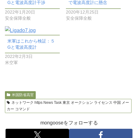
Gと電波高度計干渉
で電波高度計に懸念
2022年1月20日
2020年12月25日
安全保障全般
安全保障全般
米軍はこれから検証：５
Gと電波高度計
2022年2月3日
米空軍
米国防省高官
ネットワーク https News Task 東京 オークション ライセンス 中国 メー
カー コマンド
mongooseをフォローする