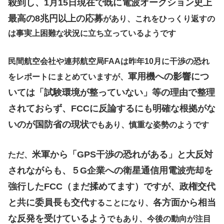
殺到し、1月15日現在で既に電波オークション史上
最高の8兆円以上の応募
があり、これをひっくり返すの
は事実上困難な状況に立ち立っているようです
民間航空会社や連邦航空局FAAは昨年10月に干渉の恐れ
軍用機への影響につ
をレポートにまとめていますが、
いては「試験環境が整っていない」等の理由で整理
されておらず、FCCに反論するにも明確な根拠がな
いのが国防省の現状
でもあり、慎重な姿勢のようです
米軍から「GPS干渉の恐れがある」と大反対
ただ、
されながらも、５G企業への衛星通信用電波売却を
強行したFCC（まだ揉めてます）ですが、政権交代
と共に委員長も交代
各方面から相当
することになり、
な反発を受けているよう
でもあり、今後の動向が注目