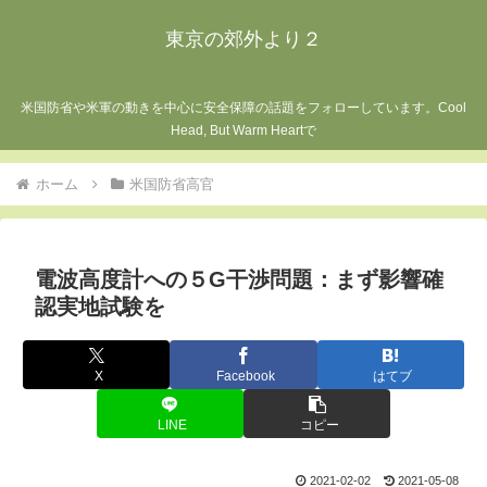
東京の郊外より２
米国防省や米軍の動きを中心に安全保障の話題をフォローしています。Cool
Head, But Warm Heartで
ホーム
米国防省高官
電波高度計への５G干渉問題：まず影響確
認実地試験を
X
Facebook
はてブ
LINE
コピー
2021-02-02
2021-05-08