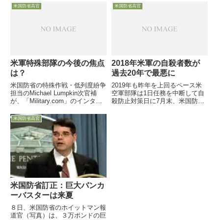
は、国防省のJohn Kirby報道官が
で課題を抱える４カ国を駆けめぐ
米国防省高官
米国防省高官
ホワイトハウスの国家安全保障会
り、長官交代に伴う軍事外交に穴
議（NSC）の戦略広報調整官に
が開かないよう懸命の努力を行い
就くと発表...
ました
米軍特殊部隊の今後の焦点
2018年米軍の自殺者数が
は？
過去20年で最悪に
米国防省の特殊作戦・低列度紛争
2019年も昨年を上回るペース米
担当のMichael Lumpkin次官補
空軍部隊は1日任務を中断して自
が、「Military.com」のインタビ
殺防止対策日に7月末、米国防省
ューを受け、アフガン作戦後の米
の「Defense Suicide Prevention
軍特殊部隊の重点地域について語
Office」が2001年から公表してい
米国防省高官
っています
る米軍兵士の年間自殺者数統計レ
ポートをまとめ、昨年...
米国防省訂正：巨大バンカ
ーバスターは来夏
８日、米国防省のホイットマン報
道官（写真）は、３万ポンドの巨