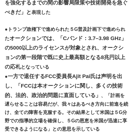
を強化するまでの間の影響局限策や技術開発を急ぐ
べきだ」と
表現した
●
トランプ政権下で進められた５G普及計画下で進められ
オークションでは、「Cバンド：3.7–3.98 GHz」
た
の5000以上のライセンスが対象とされ、オークシ
ョンの第一段階で既に史上最高額となる8兆円以上
の応札
となっている
一方で退任するFCC委員長Ajit Pai氏は声明を出
●
し、「FCCは本オークションに関し、多くの技術
的、法的、政治的問題に直面している」
、「計画を
遅らせることは容易だが、我々はあるべき方向に前進を続
け、全ての障害を克服する。その結果として米国は５G分
野での指導的立場を確保し、５Gの恩恵を米国が迅速に享
受できるようになる」との意思を示している