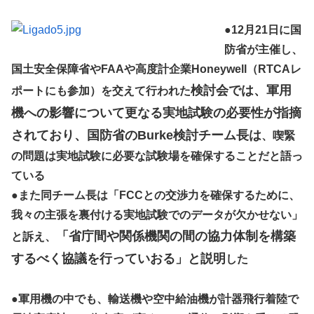
●
12月21日に国
防省が主催し、
国土安全保障省やFAAや高度計企業Honeywell（RTCAレ
検討会では、軍用
ポートにも参加）を交えて行われた
機への影響について更なる実地試験の必要性が指摘
されており、国防省のBurke検討チーム長は
、喫緊
の問題は実地試験に必要な試験場を確保することだと語っ
ている
●
また同チーム長は「FCCとの交渉力を確保するために、
我々の主張を裏付ける実地試験でのデータが欠かせない」
「省庁間や関係機関の間の協力体制を構築
と訴え、
するべく協議を行っていおる」と説明
した
●
軍用機の中でも、輸送機や空中給油機が計器飛行着陸で