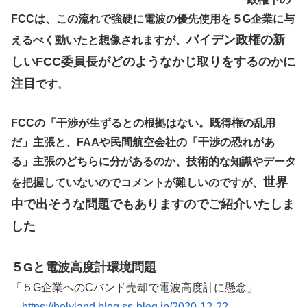
FCCは、この流れで強硬に電波の優先使用を５G企業に与
バイデン政権の新
えるべく動いたと想像されますが、
しいFCC委員長がどのようなかじ取りをするのかに
注目
です
。
FCCの「干渉が生ずるとの根拠はない。既得権の乱用
だ」主張と、FAAや民間航空会社の「干渉の恐れがあ
る」主張のどちらに分があるのか、技術的な知識やデータ
世界
を把握していないのでコメントが難しいのですが、
中で出そうな問題でもありますのでご紹介いたしま
した
５Gと電波高度計環境問題
「５G企業へのCバンド売却で電波高度計に懸念」
→
https://holyland.blog.ss-blog.jp/2020-12-22