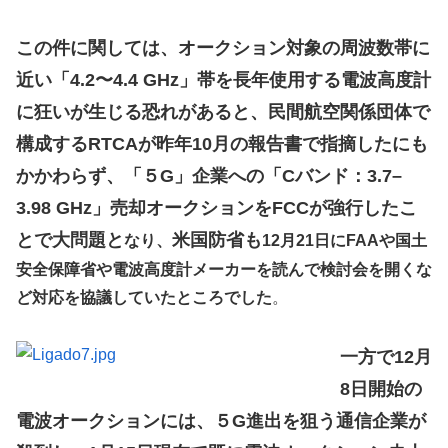
この件に関しては、オークション対象の周波数帯に
近い「4.2〜4.4 GHz」帯を長年使用する電波高度計
に狂いが生じる恐れがあると、民間航空関係団体で
構成するRTCAが昨年10月の報告書で指摘したにも
かかわらず、「５G」企業への「Cバンド：3.7–
3.98 GHz」売却オークションをFCCが強行したこ
とで大問題と
米国防省も
なり、
12月21日にFAAや国土
安全保障省や電波高度計メーカーを読んで検討会を開くな
ど対応を協議していたところでした
。
一方で12月
8日開始の
電波オークションには、５G進出を狙う通信企業が