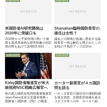
米国防省高官
米国防省高官
運用改革面」での最初の実例とし
演で、「中国指導者にとって、米
て米空軍主導の多機関共同の宇宙
空母1隻と通常ミサイル2000発
作戦センター（JICSp...
は、ど...
米国防省AI研究開発は
Shanahan臨時国防長官の
2020年に突破口を
後任は女性？
2019年から予算倍増の勢いで成
議会との関係が急速に悪化する臨
果を追求具体的な研究対象のAI応
時長官一時は解任も噂されたこの
用分野をあげて説明8月30日、
女性の下馬評アップ22日付
2018年6月に米国防省が設立した
Military.comは、マティス前国防
「JAIC：Joint Artificial
長官に代わって1月1日から臨時
米国防省高官
米国防省高官
Intelligence Center」のセンター
国防長官を務めているPatrick
長を務めるJac...
Shanahan氏と議会との関係が急
速に悪化し...
Kirby国防省報道官が米大
カーター副長官が４カ国訪
統領府NSC戦略広報官へ
問を語る
初の黒人移民女性同性愛者報道官
パネッタ長官の退任式や強制削減
Jean-Pierre女史を支援米海軍＋
を巡る攻防、次期長官候補を巡る
国務省＋国防省（2回）の報道官
ゴタゴタ等々の中、カーター副長
経験者5月20日バイデン大統領
官は6日までの6日間で欧州中東