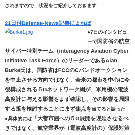
されますので、状況をご紹介しておきます
21日付Defense-News記事によれば
●
7日のインタビュ
国防省の航空
ーで
サイバー特別チーム（interagency Aviation Cyber
Initiative Task Force）のリーダーであるAlan
Burke氏は、国防省はFCCのCバンドオークション
を中止させる方向ではなく、全米の都市を中心に今
後構成される５Gネットワーク網が、軍用機の電波
高度計に与える影響をまず確認し、その影響を局限
する策を検討することにまず焦点を
当てると語った
「大都市圏への５G展開を遅延させるべ
●
具体的には
きではなく、航空業界が（電波高度計の）保護対策