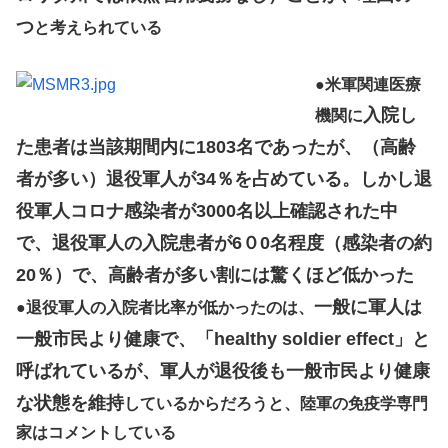
つ
と考えられている
●
米軍関連医療
入院し
機関に
た患者は当該期間内に1803名であったが、（高齢
者が多い）退役軍人が34％を占めている。しかし退
役軍人コロナ感染者が3000名以上確認された中
で、退役軍人の入院患者が6０0名程度（感染者の約
20％）で、高齢者が多い割には驚くほど低かった
一般に軍人は
●
退役軍人の入院者比率が低かったのは、
一般市民より健康で、「healthy soldier effect」と
呼ばれているが、軍人が退役後も一般市民より健康
な状態を維持
しているからだろうと、陸軍の免疫学専門
家はコメントしている