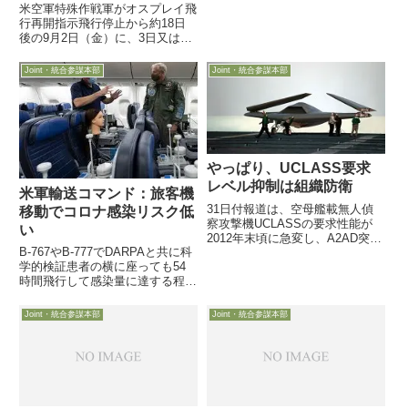
航ミサイルより安価な長射程兵器
米空軍特殊作戦軍がオスプレイ飛
を目指し2月28日付米空軍協会
行再開指示飛行停止から約18日
web記事は、精密誘導兵器
後の9月2日（金）に、3日又は4
JDAM（Joint Direct Attack
日に飛行再開と発表離陸後すぐに
Munit...
フルパワーにするのではなく、ク
Joint・統合参謀本部
Joint・統合参謀本部
ラッチ滑りがないことを確認する
ため 2 秒間のホバリング確認を
指示飛行停止にしていない米...
やっぱり、UCLASS要求
レベル抑制は組織防衛
米軍輸送コマンド：旅客機
31日付報道は、空母艦載無人偵
移動でコロナ感染リスク低
察攻撃機UCLASSの要求性能が
い
2012年末頃に急変し、A2AD突破
B-767やB-777でDARPAと共に科
力を備えた攻撃機から、ステルス
学的検証患者の横に座っても54
性も程々のISR＆軽攻撃機レベル
時間飛行して感染量に達する程度
に格下げされた原因が、有人機へ
他に考慮すべき要因も残っている
の影響を恐れた「海軍航空族」の
が15日、米軍輸送コマンドが
画策だと
Joint・統合参謀本部
Joint・統合参謀本部
DARPAや民間企業等と協力して
実施した大型旅客機での「コロナ
感染リスクテスト」...