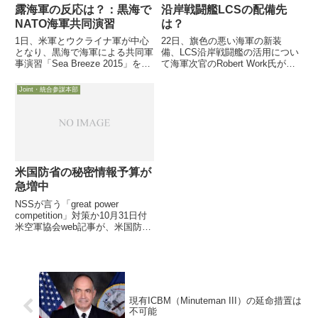
露海軍の反応は？：黒海で
沿岸戦闘艦LCSの配備先
NATO海軍共同演習
は？
1日、米軍とウクライナ軍が中心
22日、旗色の悪い海軍の新装
となり、黒海で海軍による共同軍
備、LCS沿岸戦闘艦の活用につい
事演習「Sea Breeze 2015」を開
て海軍次官のRobert Work氏が語
始しました。他には、Bulgaria,
っています。異なる2機種をどう
Germany, Greece, Italy, Moldova,
配分するの等。昨日ご紹介した太
Joint・統合参謀本部
Romania, Sweden...
平洋軍司令官の発言「Freedomを
来春からシンガポールへ」と全く
逆の発言で・・・
米国防省の秘密情報予算が
急増中
NSSが言う「great power
competition」対策か10月31日付
米空軍協会web記事が、米国防省
の軍事情報予算（classified
intelligence programsとかblack
programs呼ばれる）が、...
現有ICBM（Minuteman III）の延命措置は
不可能