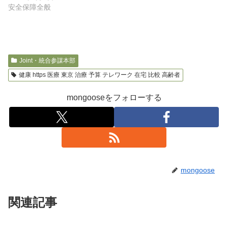
安全保障全般
Joint・統合参謀本部
健康 https 医療 東京 治療 予算 テレワーク 在宅 比較 高齢者
mongooseをフォローする
mongoose
関連記事