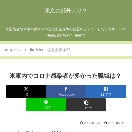
東京の郊外より２
米国防省や米軍の動きを中心に安全保障の話題をフォローしています。Cool
Head, But Warm Heartで
ホーム
Joint・統合参謀本部
米軍内でコロナ感染者が多かった職域は？
X
Facebook
はてブ
LINE
コピー
2021-01-22
2021-05-08