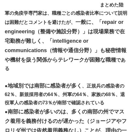
まとめた陸
軍の免疫学専門家は、職種ごとの感染者比率について説明
一般に、「repair or
は困難だとコメントを避けたが、
engineering（整備や施設分野）」は現場業務で在
宅勤務が難しく、「intelligence or
communications（情報や通信分野）」も秘密情報
や機材を扱う関係からテレワークが困難な職種
であ
る
地域別では南部に感染者が多く
●
、正規兵の感染者の
62％、新規採用者の64％、州軍の64％、家族の68％、退
役軍人の感染者の73％が南部で確認されている
南部に感染者が多いのは、多くの南部の州でマス
●
ク着用を義務付けるのが遅かった（ジョージアやフ
ロリダ州では依然着用義務なし）ことが、理由の一