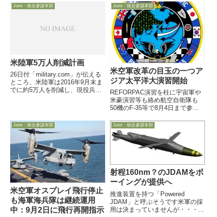
Joint・統合参謀本部
Joint・統合参謀本部
米陸軍5万人削減計画
米空軍改革の目玉の一つア
26日付「military.com」が伝える
ジア太平洋大演習開始
ところ、米陸軍は2016年9月末ま
でに約5万人を削減し、現役兵52
REFORPAC演習を柱に宇宙軍や
万人体制に移行する計画をまとめ
米豪演習等も絡め航空自衛隊も
たようです。米陸軍参謀本部の人
50機のF-35等で8月4日まで参加
事管理部長ボスティック中将によ
DLE（Department-Level
れば・
Exercise）シリーズ演習とも呼称
Joint・統合参謀本部
Joint・統合参謀本部
7月8日、米空軍が掲げる大改革
の柱の一つ「即応態勢の向上」の
一...
射程160nm？のJDAMをボ
ーイングが提供へ
米空軍オスプレイ飛行停止
推進装置を持つ「Powered
も海軍海兵隊は継続運用
JDAM」と呼ぶそうです米軍の採
用は決まっていませんが・・・巡
中：9月2日に飛行再開指示