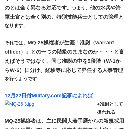
のとは全く異なる対応です
他の水兵や海
。つまり、
軍士官とは全く別の、特別技能兵士としての管理
と
なります
。
MQ-25操縦者が生涯「准尉（warrant
それでは、
officer）」との一つの階級のままなのか・・・と言
えばそうではなく、同じ准尉の中を5段階（W-1か
らW-5）に分け、経験等に応じて昇任する人事管理
を行うようです
12月22日付Military.com記事によれば
●
准尉として
扱われる
MQ-25操縦者は、主に民間人若手層からの新規採用