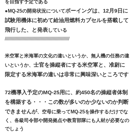
を目指す予定である
ボーイングは、12月9日に
●
MQ-25の開発状況について
試験用機体に初めて給油用燃料カプセルを搭載して
飛行した、と発表
している
//////////////////////////////////////////////////////
米空軍と米海軍の文化の違いというか、無人機の任務の違
士官を操縦者にする米空軍と、准尉に
いというか、
限定する米海軍の違いは非常に興味深いところです
72機導入予定のMQ-25用に、約450名の操縦者体制
を構築する・・・この数が多いのか少ないのか判断
できませんが
、空母に乗ってMQ-25を操作するだけでな
く、各級司令部や開発拠点や教育部隊にも人材が必要なの
でしょう