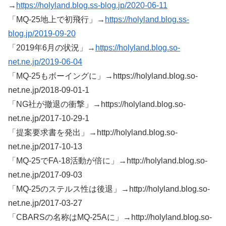
→
https://holyland.blog.ss-blog.jp/2020-06-11
「MQ-25地上で初飛行」→
https://holyland.blog.ss-
blog.jp/2019-09-20
「2019年6月の状況」→
https://holyland.blog.so-
net.ne.jp/2019-06-04
「MQ-25もボーイングに」→https://holyland.blog.so-
net.ne.jp/2018-09-01-1
「NG社が撤退の衝撃」→https://holyland.blog.so-
net.ne.jp/2017-10-29-1
「提案要求書を発出」→http://holyland.blog.so-
net.ne.jp/2017-10-13
「MQ-25でFA-18活動が倍に」→http://holyland.blog.so-
net.ne.jp/2017-09-03
「MQ-25のステルス性は後退」→http://holyland.blog.so-
net.ne.jp/2017-03-27
「CBARSの名称はMQ-25Aに」→http://holyland.blog.so-