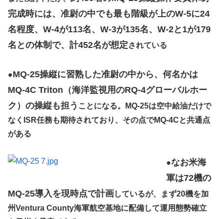
完成時には、准尉の中でも最も階級が上のW-5に24
名程度、W-4が113名、W-3が135名、W-2と1が179
名との体制で、計452名が想定
されている
MQ-25操縦に習熟した准尉の中から、何名かは
●
MQ-4C Triton（海洋監視用のRQ-4グローバルホー
ク）の操縦も担う
ことになる。MQ-25は空中給油だけで
なくISR任務も期待されており、その点でMQ-4Cと共通点
がある
なお米海
●
軍は72機の
MQ-25導入を現時点で計画
しているが、まず20機を加
州Ventura County海軍航空基地に配備して運用態勢確立