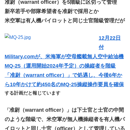
准尉（warrant officer）を5階級に区切って管理
新卒若手や部隊希望者を准尉で採用とか
米空軍は有人機パイロットと同じ士官階級管理だが
12月22日
付
Military.comが、米海軍が空母艦載無人空中給油機
MQ-25（運用開始2024年予定）の操縦者を階級
「准尉（warrant officer）」で処遇し、今後6年か
ら10年かけて約450名のMQ-25操縦操作要員を確保
する計画だと報じています
准尉（warrant officer）」は下士官と士官の中間
「
のような階級で、米空軍が無人機操縦者を有人機パ
イロットと同し士官（officer）として管理している