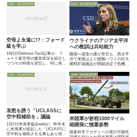
Joint・統合参謀本部
Joint・統合参謀本部
空母よ永遠に!?：フォード
ウクライナのアジア太平洋
級を学ぶ
への教訓は兵站能力
19日付Defense-Tech記事が、フ
隣国へ侵攻の露が苦労も、西太平
ォード級空母の建造状況を紹介し
洋で米国はより困難ハワイの巨大
つつその特徴を宣伝し、特に発電
燃料貯蔵施設が閉鎖決定で危機感
能力が3倍になり、レーダーや電
更に6月13日、Kathleen Hicks国
磁カタパルトや自動化促進で維持
防副長官がDefenseOneのイベン
Joint・統合参謀本部
Joint・統合参謀本部
費軽減や省人化が進み、ビーム兵
トで講演し、露のウクライナ侵攻
器へも道を開くとしています
がアジア太平洋地域に改めて突き
付けた...
哀愁を誘う「UCLASSに
空中戦補助を」議論
米陸軍が射程1000マイル
13日付米海軍協会webが、昨年末
砲開発に慎重姿勢
に米海軍が提起した「UCLASSに
国家科学アカデミーの実行可能性
空中戦を補助させる事もあり得
評価を待つとか担当准将は国防省