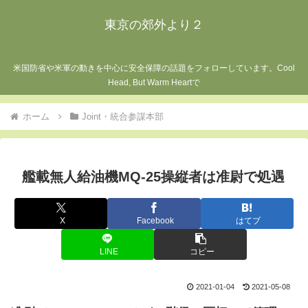
東京の郊外より２
米国防省や米軍の動きを中心に安全保障の話題をフォローしています。Cool
Head, But Warm Heartで
ホーム
Joint・統合参謀本部
艦載無人給油機MQ-25操縦者は准尉で処遇
X
Facebook
はてブ
LINE
コピー
2021-01-04
2021-05-08