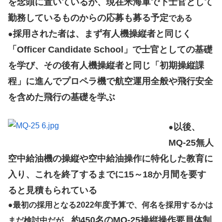
を念頭に置いているが、現在米海軍で下士官として
勤務しているものからの応募も募る予定
である
採用された者は、まず有人機操縦者と同じく
●
「Officer Candidate School」で士官としての基礎
を学び、その後有人機操縦者と同じ「初期操縦課
程」に進んでプロペラ機で航空運用全般や飛行安全
を含めた飛行の基礎を学ぶ
以後、
●
MQ-25無人
空中給油機の操縦や空中給油操作に特化した教育に
入り、これを終了するまでに15～18か月間を要す
ると見積もられている
●
最初の採用となる2022年度予算で、何名を採用するかは
約450名のMQ-25操縦操作要員体制
まだ検討中だが、