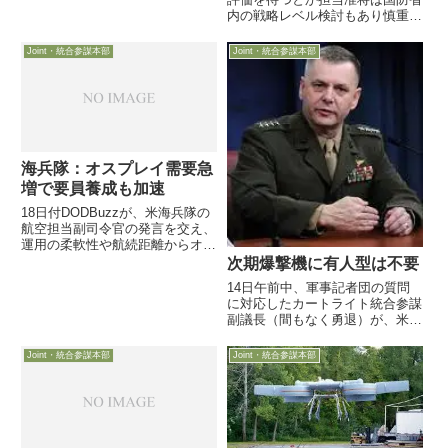
る」議論をフォローする記事を掲
内の戦略レベル検討もあり慎重に
載しました
検討と当初計画の2023年プロト
タイプ試験は難しく米陸軍で射程
Joint・統合参謀本部
Joint・統合参謀本部
1000nm（1800㎞以上）を目指す
「Long-Range Precision Fir...
海兵隊：オスプレイ需要急
増で要員養成も加速
18日付DODBuzzが、米海兵隊の
航空担当副司令官の発言を交え、
運用の柔軟性や航続距離からオス
プレイMV-22への部隊需要が急増
次期爆撃機に有人型は不要
しており、操縦者や整備員等の要
14日午前中、軍事記者団の質問
員養成ペースを加速していると報
に対応したカートライト統合参謀
じていますまた、オスプレイに
副議長（間もなく勇退）が、米空
「空中給油機能」を付加...
軍の組織的抵抗（パイロットの組
織防衛）を痛烈に批判し、次期爆
Joint・統合参謀本部
Joint・統合参謀本部
撃機の構想に有人オプションが存
在する理由が理解できないと・・