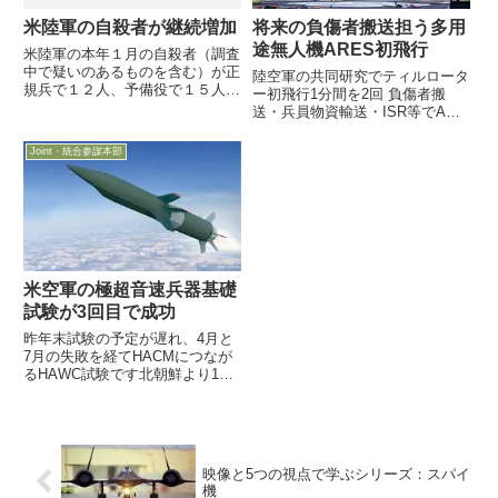
将来の負傷者搬送担う多用
米陸軍の自殺者が継続増加
途無人機ARES初飛行
米陸軍の本年１月の自殺者（調査
中で疑いのあるものを含む）が正
陸空軍の共同研究でティルロータ
規兵で１２人、予備役で１５人と
ー初飛行1分間を2回 負傷者搬
なり、昨年１２月のそれぞれ１０
送・兵員物資輸送・ISR等でACE
人と７人から増加しており、自殺
構想を支える共通機体のモジュー
防止への取り組みをより
ル変更で多様な任務に対応目指す
Joint・統合参謀本部
「Sharp」なものにしていくと
9月6日、本格紛争における分散
運用をACE構想で追求する米空
軍が米陸軍と共同で資金提供...
米空軍の極超音速兵器基礎
試験が3回目で成功
昨年末試験の予定が遅れ、4月と
7月の失敗を経てHACMにつなが
るHAWC試験です北朝鮮より1週
間はテストが早いです9月27日付
米空軍協会web記事は、米空軍と
DARPAが共同で進めている空中
発射型極超音速兵器の試験機
（HAWC：Hypers...
映像と5つの視点で学ぶシリーズ：スパイ
機