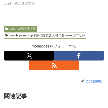
Joint・統合参謀本部
Joint・統合参謀本部
www https net http 新陳代謝 英語 人材 予算 news カプセル
mongooseをフォローする
mongoose
関連記事