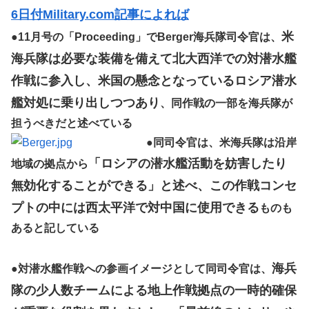
6日付Military.com記事によれば
米
●
11月号の「Proceeding」でBerger海兵隊司令官は、
海兵隊は必要な装備を備えて北大西洋での対潜水艦
作戦に参入し、米国の懸念となっているロシア潜水
艦対処に乗り出しつつあり
、同作戦の一部を海兵隊が
担うべきだと述べている
●
同司令官は、米海兵隊は沿岸
「ロシアの潜水艦活動を妨害したり
地域の拠点から
無効化することができる」と述べ、この作戦コンセ
プトの中には西太平洋で対中国に使用できる
ものも
あると記している
海兵
●
対潜水艦作戦への参画イメージとして同司令官は、
隊の少人数チームによる地上作戦拠点の一時的確保