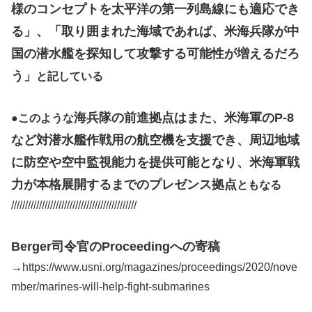
様のコンセプトを太平洋の第一列島線にも適応でき
る」、「取り囲まれた海域であれば、米海兵隊が中
国の潜水艦を探知して攻撃する可能性が増えるだろ
う」
と記している
海兵隊の前進拠点はまた、米海軍のP-8
●
このような
など対潜水艦作戦用の航空機を支援でき、周辺地域
に防空や空中監視能力を提供可能となり、米海軍戦
力が本格展開するまでのプレゼンス拠点
ともなる
/////////////////////////////////////////////
Berger司令官のProceedingへの寄稿
→https://www.usni.org/magazines/proceedings/2020/nove
mber/marines-will-help-fight-submarines