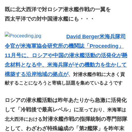
既に北大西洋で対ロシア潜水艦作戦の一翼を
西太平洋での対中国潜水艦にも・・・
David Berger米海兵隊司
令官が米海軍協会研究所の機関誌「Proceeding」
11月号に、ロシアや中国の潜水艦活動の活発化が懸
念材料となる中、米海兵隊がその機動力を生かして
構築する沿岸地域の拠点が
、対潜水艦作戦に大きく貢
献することになろうと寄稿し話題を集めているようです
ロシアの潜水艦活動は昨年あたりから急激に活発化
して「冷戦後で最高レベル」に
至っており、米海軍は
対潜水艦作戦の指揮統制の専門部隊
北大西洋における
として、わざわざ特殊編成の「第2艦隊」を昨年末