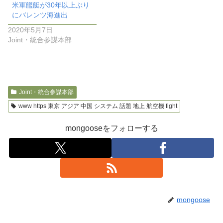
米軍艦艇が30年以上ぶり
にバレンツ海進出
2020年5月7日
Joint・統合参謀本部
Joint・統合参謀本部
www https 東京 アジア 中国 システム 話題 地上 航空機 fight
mongooseをフォローする
mongoose