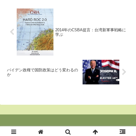
かし、写真の報道陣・・・、少し
は救援活動を手伝わないと・・罰
が当たりますよ・・・。インタ
ビ...
2014年のCSBA提言：台湾新軍事戦略に
学ぶ
バイデン政権で国防政策はどう変わるの
か
© 2020 東京の郊外より２.