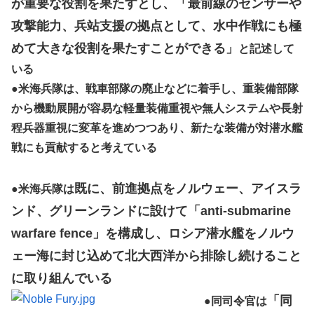
が重要な役割を果たすとし、「最前線のセンサーや
攻撃能力、兵站支援の拠点として、水中作戦にも極
めて大きな役割を果たすことができる」
と記述して
いる
●
米海兵隊は、戦車部隊の廃止などに着手し、重装備部隊
から機動展開が容易な軽量装備重視や無人システムや長射
程兵器重視に変革を進めつつあり、新たな装備が対潜水艦
戦にも貢献すると考えている
既に、前進拠点をノルウェー、アイスラ
●
米海兵隊は
ンド、グリーンランドに設けて「anti-submarine
warfare fence」を構成し、ロシア潜水艦をノルウ
ェー海に封じ込めて北大西洋から排除し続けること
に取り組んでいる
「同
●
同司令官は