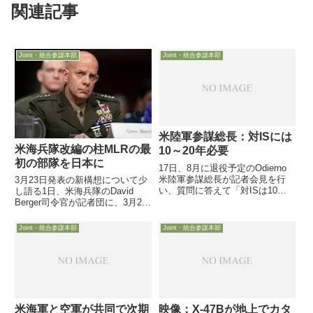
関連記事
Joint・統合参謀本部
Joint・統合参謀本部
米陸軍参謀総長：対ISには
米海兵隊改編の柱MLRの最
10～20年必要
初の部隊を日本に
17日、8月に退役予定のOdierno
米陸軍参謀総長が記者会見を行
3月23日発表の新構想について少
い、質問に答えて「対ISは10～
し語る1日、米海兵隊のDavid
20年の問題であり、2年の問題で
Berger司令官が記者団に、3月23
はない」と表現しました。更にオ
日発表の2030年の海兵隊像を描
バマ政権関係者がよく用いる「3
いた15ページの構想「Force
Joint・統合参謀本部
Joint・統合参謀本部
～5年」も否定し、軍事力だけで
Design 2030」について語り、構
は解決できない問題だ...
想の柱の一つである米海軍と連
携...
米海軍と空軍が共同で次期
映像：X-47Bが地上でカタ