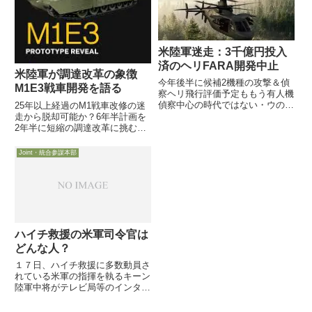
米陸軍迷走：3千億円投入
済のヘリFARA開発中止
米陸軍が調達改革の象徴
今年後半に候補2機種の攻撃＆偵
M1E3戦車開発を語る
察ヘリ飛行評価予定ももう有人機
偵察中心の時代ではない・ウの教
25年以上経過のM1戦車改修の迷
訓から過去10年で最大の開発中
走から脱却可能か？6年半計画を
止案件に同時に旧式の現有無人機
2年半に短縮の調達改革に挑む
2機種2万機破棄、新型HH60Vも
M1E3の現在位置今年中の試作車
導入中止UH-60s, AH-64エンジン
部隊展開を期し自動車ショーで初
Joint・統合参謀本部
更新も停止現有...
披露1月20日、Randy George米陸
軍参謀総長らが米陸軍協会イベン
トで講演し、迷...
ハイチ救援の米軍司令官は
どんな人？
１７日、ハイチ救援に多数動員さ
れている米軍の指揮を執るキーン
陸軍中将がテレビ局等のインタビ
ューに答えている様子とキーン中
将その人について紹介します。し