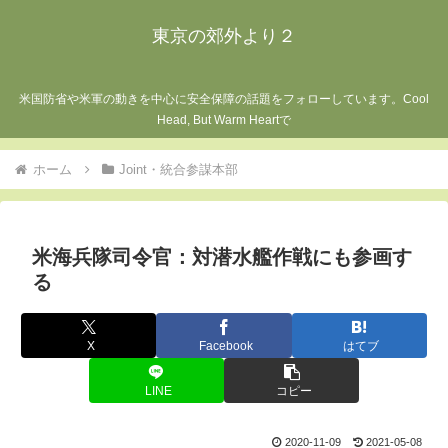
東京の郊外より２
米国防省や米軍の動きを中心に安全保障の話題をフォローしています。Cool
Head, But Warm Heartで
ホーム
Joint・統合参謀本部
米海兵隊司令官：対潜水艦作戦にも参画す
る
X
Facebook
はてブ
LINE
コピー
2020-11-09
2021-05-08