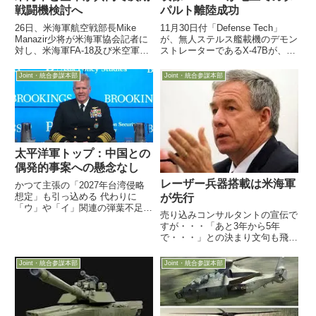
戦闘機検討へ
パルト離陸成功
26日、米海軍航空戦部長Mike
11月30日付「Defense Tech」
Manazir少将が米海軍協会記者に
が、無人ステルス艦載機のデモン
対し、米海軍FA-18及び米空軍F-
ストレーターであるX-47Bが、地
22の後継となる「F-X」検討のた
上でカタパルト発進試験に成功し
め、来年2016年に海空軍が共同
た様子の映像（約１分）を公開し
Joint・統合参謀本部
Joint・統合参謀本部
で「A0A：後継装備分析」を開始
ました。
すると
太平洋軍トップ：中国との
偶発的事案への懸念なし
レーザー兵器搭載は米海軍
かつて主張の「2027年台湾侵略
想定」も引っ込める 代わりに
が先行
「ウ」や「イ」関連の弾葉不足を
売り込みコンサルタントの宣伝で
懸念11月19日、有事に対中国作
すが・・・「あと3年から5年
戦の指揮を執る米太平洋軍司令官
で・・・」との決まり文句も飛び
のPaparo 海車大将がブルッキン
出し22日付Military.comがレーザ
グス研究所で講演し、中国軍事に
ー兵器イベントを取材記事を掲載
関する過去数年の米軍幹...
Joint・統合参謀本部
Joint・統合参謀本部
し、主催者の軍事コンサルタント
企業関係者にレーザー兵器の開発
動向をインタビュー...