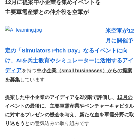
12月に提案中小企業を集めイベントを
主要軍需産業との仲介役を空軍が
米空軍が12
月に開催予
定の「Simulators Pitch Day」なるイベントに向
け、AIを兵士教育やシミュレーターに活用するアイ
ディア
を持つ
中小企業（small businesses）からの提案
を募集
しています
提案した中小企業のアイディアを2段階で評価し、
12月の
イベントの最後に、主要軍需産業やベンチャーキャピタル
に対するプレゼンの機会を与え、新たな血を軍需分野に
取
り込もう
との意気込みの取り組みです