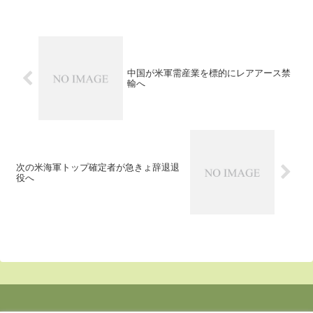
米空軍司令部計画部長のDavid
Nahom空軍中将が上院軍事小委
員会で2022年度予算案について
証言し、対中国など本格紛争への
備えを加速する中で...
中国が米軍需産業を標的にレアアース禁
輸へ
次の米海軍トップ確定者が急きょ辞退退
役へ