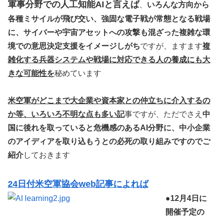
軍事分野での人工知能AIと言えば
、
いろんな方向から
各種ミサイルが飛び交い、強固な電子戦が常態となる戦場
に、サイバーや宇宙アセットへの攻撃も混ざった複雑な環
境での意思決定支援をイメージしがち
ですが、ますます
複
雑化する兵器システムや戦場に対応できる人の養成にも大
きな可能性を
秘めています
米空軍がどこまで大企業や資本家との仲立ちに介入するの
か等、いろいろ不明な点も多い記
事ですが、ただでさえ
中
国に後れを取っていると危機感のあるAI分野に、中小企業
のアイディアを取り込もうとの必死の取り組みですのでご
紹介
しておきます
24日付米空軍協会web記事によれば
●
12月4日に
開催予定の