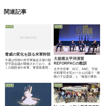
関連記事
米空軍
米空軍
脅威の変化を語る米軍幹部
大規模太平洋演習
今週は恒例の米空軍協会主催の航
REFORPACの教訓
空宇宙会議が開催されており、多
くの国防省や米軍、軍需産業関係
太平洋空軍、ACC、AMC、宇宙
者からの発言が。多くの米軍関係
作戦軍司令官がパネル討議で「権
者は中国軍を念頭に置いた「脅威
限の下位委譲」と「物資の事前集
の変化」を明確に意識しており、
積」を中心に語る9月24日、米空
講演で言及しています
軍協会主催の航空宇宙サーバー会
米空軍
米空軍
議で、今夏の一大イベントとして
行われた対中国想定の巨大演習
「REFORPAC」の教訓を...