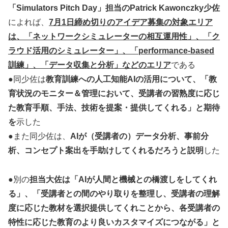
「Simulators Pitch Day」担当のPatrick Kawonczky少佐
によれば、
7月1日締め切りのアイデア募集の対象エリア
は、「ネットワークシミュレーターの相互運用性」、「ク
ラウド活用のシミュレーター」、「performance-based
訓練」、「データ収集と分析」などのエリア
である
●同少佐は
教育訓練への人工知能AIの活用について、「教
育状況のモニター＆管理において、受講者の習熟度に応じ
た教育手順、手法、技術を提案・提供してくれる」と期待
を
示した
●また同少佐は、
AIが（受講者の）データ分析、事前分
析、コンセプト案出を手助けしてくれるだろうと説明
した
●別の
担当大佐は「AIが人間と機械との橋渡しをしてくれ
る」、「受講者との間のやり取りを整理し、受講者の理解
度に応じた教材を選択提供してくれことから、各受講者の
特性に応じた教育のより良いカスタマイズにつながる」と