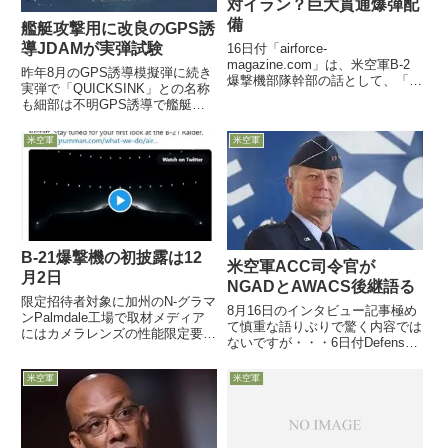
対イラン？巨大貫通爆弾配
備
艦艇攻撃用に改良のGPS誘
導JDAMが実弾試験
16日付「airforce-
magazine.com」は、米空軍B-2
昨年8月のGPS誘導模擬弾に続き
爆撃機部隊幹部の話として、「米
実弾で「QUICKSINK」との名称
中央軍からの強い要望により」３
も細部は不明GPS誘導で艦艇剛
万ポンド級の巨大貫通爆弾
撃ポイントを細部指定可能なの
（MOP）が完成して部隊配備さ
か？5月4日付Defense-Newsは、
米空軍
米空軍
れたと報じています
米空軍研究所が4月28日に実施し
た、艦艇攻撃用GPS誘導
JDAM（200...
B-21爆撃機の初披露は12
米空軍ACC司令官が
月2日
NGADとAWACS後継語る
限定招待者対象に加州のN-グラマ
8月16日のインタビュー記事極め
ンPalmdale工場で取材メディア
て慎重な語りぶりで驚く内容では
にはカメラレンズの性能限定要求
ないですが・・・6日付Defense-
も米軍34年ぶりの新型爆撃機の
Newsが、米空軍戦闘コマンド
お披露目です（B-2以来）10月20
ACC司令官Mark Kelly大将に行っ
米空軍
米空軍
日、B-21爆撃機を開発製造担当
た8月16日のインタビュー概要を
するNorthrop Grumman社がツ
掲載し、同司令官の次期制空機
イ...
NGAD...