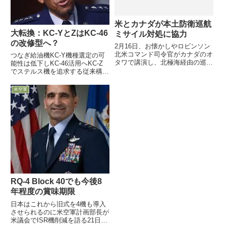
米とカナダが本土防衛巡航
大転換：KC-YとZはKC-46
ミサイル対処に協力
の改修型へ？
2月16日、お懐かしやロビンソン
北米コマンド司令官がカナダのオ
つなぎ給油機KC-Y機種選定の可
タワで講演し、北極海経由の巡航
能性は低下しKC-46活用へKC-Z
ミサイルなどマルチドメインな脅
でステルス機を追求する従来構想
威に対処するため、カナダと2国
見直し要求性能精査やKC-46の状
間検討グループを設置し、20年
況確認が理由らしいが・・・機種
米空軍
ぶりに早期警戒システムや対処兵
選定のドロ沼回避と予算不足が原
器のアップグレード検討を開始...
因では4月12日、Brown米空軍参
謀総長が記者...
RQ-4 Block 40でも今後8
年程度の賞味期限
日本はこれから旧式を4機も導入
させられるのに米空軍計画部長が
米議会でISR機削減を語る21日、