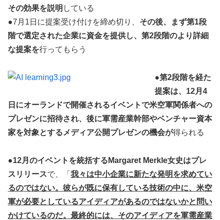
その効果を説明
している
●7月1日に提案受け付けを締め切り、
その後、まず第1段
階で選定された企業に資金を提供し、第2段階のより詳細
な提案を
行ってもらう
●
第2段階を経た
提案は、12月4
日にオーランドで開催されるイベントで米空軍関係者への
プレゼンに招待され、後に軍需産業幹部やベンチャー資本
家を対象とするメディア公開プレゼンの機会が
得られる
●
12月のイベントを統括するMargaret Merkle女史はプレ
スリリース
で、「
我々は中小企業に新たな発明を求めてい
るのではない。彼らが既に保有している技術の中に、米空
軍が必要としているアイディアがあるのではないかと問い
かけているのだ。最終的には、そのアイディアを軍需産業