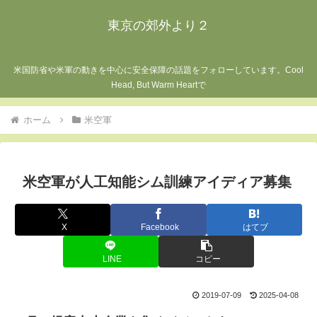
東京の郊外より２
米国防省や米軍の動きを中心に安全保障の話題をフォローしています。Cool
Head, But Warm Heartで
ホーム
米空軍
米空軍が人工知能シム訓練アイディア募集
X
Facebook
はてブ
LINE
コピー
2019-07-09
2025-04-08