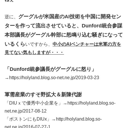
グーグルが米国産のAI技術を中国に開発セン
逆に、
ターを作って流出させていると、Dunford統合参謀
本部議長がグーグル幹部に怒鳴り込む騒ぎになって
いるくら
いですから、
中小のAIベンチャーは米軍の方を
見てない気もしますが・・・
「Dunford統参議長がグーグルに怒り」
→https://holyland.blog.so-net.ne.jp/2019-03-23
軍需産業のすそ野拡大＆新陳代謝
「DIUｘで優秀中小企業を」→https://holyland.blog.so-
net.ne.jp/2017-08-12
「ボストンにもDIUx」→http://holyland.blog.so-
net.ne.jp/2016-07-27-1