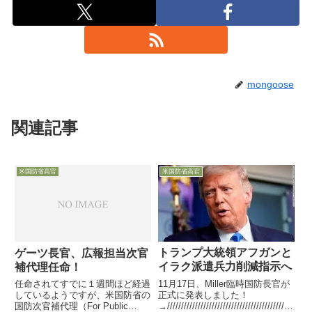
mongoose
関連記事
米国防省高官
米国防省高官
トランプ大統領アフガンと
ゲーツ長官、広報担当次官
イラク派遣兵力削減指示へ
補代理任命！
11月17日、Miller臨時国防長官が
任命されてすでに１週間ほど経過
正式に発表しました！
しているようですが、米国防省の
→/////////////////////////////////////////////
国防次官補代理（For Public