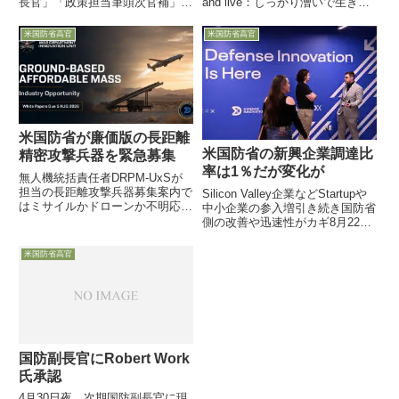
長官」「政策担当筆頭次官補」
and live：しっかり漕いで生き延
「本土及びグローバル安全保障担
びよ」13日、Work国防副長官の
当次官補」などの候補者を発表
送別式がペンタゴン内のホールで
米国防省高官
米国防省高官
し、副長官ポストにはトランプ大
行われましたが、その場で副長官
統領との親密な関係が話題のボー
自身から「私の後任者が議会で承
イング社副社長の名前が挙がりま
認される...
した...
米国防省が廉価版の長距離
米国防省の新興企業調達比
精密攻撃兵器を緊急募集
率は1％だが変化が
無人機統括責任者DRPM-UxSが
担当の長距離攻撃兵器募集案内で
Silicon Valley企業などStartupや
はミサイルかドローンか不明応募
中小企業の参入増引き続き国防省
締め切り8月5日で、3か月以内の
側の改善や迅速性がカギ8月22日
実射デモ、1年半で量産開始の緊
付DefenseOneが、米国防省が追
急要求1発の量産価格4000万円以
求している調達先の多様化、つま
米国防省高官
下で射程1100㎞以上（トマホー
り長く国防装備品の設計開発に携
クは1600㎞）弾...
わってきた大手の代表的軍需産...
国防副長官にRobert Work
氏承認
4月30日夜、次期国防副長官に現