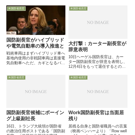
//////////////////////////////////////////大
Affairs）にワシントンＤＣのシン
統...
クタンク・ＣＮＡＳの渉外業務責
米国防省高官
米国防省高官
任者であったPrice Floyd氏が任
命されました。ＣＮＡＳからは国
防省...
国防副長官がハイブリッド
大打撃：カーター副長官が
や電気自動車の導入推進と
辞意表明
戦術車両はまずハイブリッド車へ
10日ヘーゲル国防長官は、カー
基地内使用の非戦闘車両は直接電
ター国防副長官が辞意を表明し、
気自動車へただ、カギとなるバッ
12月4日をもって退任するとの声
テリー生産の2/3が中国とのジレ
明を発表しました。ヘーゲル長官
ンマ11月8日、Hicks国防副長官
にとっては大打撃です。
が講演で、バイデン政権の温室効
米国防省高官
米国防省高官
果ガス削減方針に沿って、政府機
関で最大の化石燃料使用...
国防副長官候補にボーイン
Work国防副長官は当面居
グ上級副社長
残り
16日、トランプ大統領が国防省
居残る自身と国防省職員への言葉
の政治任用ポストである「国防副
（映画ベンハーより）「Row well