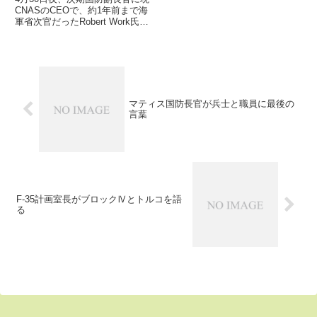
CNASのCEOで、約1年前まで海
軍省次官だったRobert Work氏が
承認されました。オバマ大統領が
候補者にノミネートしてから、約
3ヶ月が経過していますが・
マティス国防長官が兵士と職員に最後の
言葉
F-35計画室長がブロックⅣとトルコを語
る