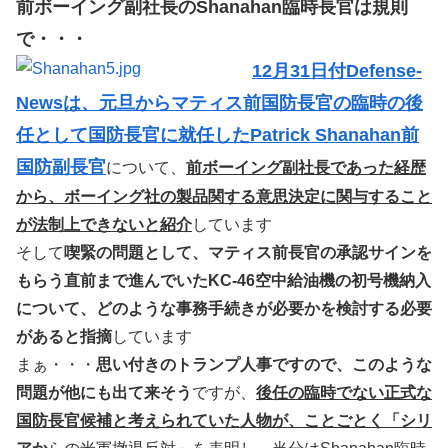
前ボーイング副社長のShanahan臨時長官は規則
で・・・
12月31日付Defense-
Newsは、元旦からマティス前国防長官の臨時の後
任として国防長官に就任したPatrick Shanahan前
国防副長官
について、
前ボーイング副社長であった経歴
から、ボーイング社の製品関する意思決定に関与すること
が法制上できないと紹介
しています
そして
喫緊の問題として、マティス前長官の承認サインを
もらう直前まで進んでいたKC-46空中給油機の初号機納入
について、どのような事務手続きが必要かを検討する必要
があると指摘
しています
まぁ・・・
思い付きのトランプ人事ですので、このような
問題が他にも出て来そう
ですが、
後任の臨時でない正式な
国防長官候補と考えられていた人物が、ことごとく「シリ