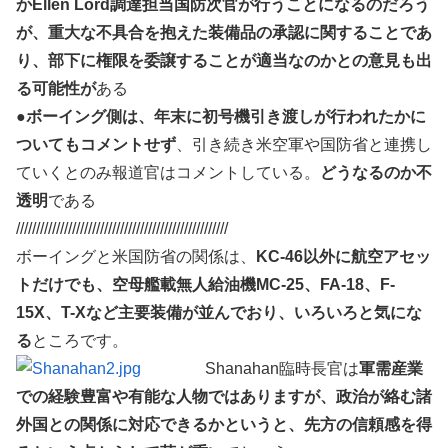
かEllen Lord調達担当国防次官が行うことになるのだろう
が、重大な不具合を抱えた装備品の承認に関することであ
り、部下に権限を委譲することが適当なのかとの意見も出
る可能性が
ある
●
ボーイング側は、年末に初号機引き渡しが行われたかに
ついてもコメントせず
、引き続き米空軍や国防省と連携し
ていくとのみ報道官はコメントしている。
どうなるのか不
透明
である
/////////////////////////////////////////////////////
ボーイングと米国防省の関係は、
KC-46以外に航空アセッ
トだけでも、空母艦載無人給油機MC-25、FA-18、F-
15X、T-Xなど主要装備が並んでおり、いろいろと気にな
る
ところです。
Shanahan臨時長官は
軍需産業
での経験豊富や有能な人物ではありますが、政治が絡む諸
外国との関係に対応できるかというと、先方の信頼感を得