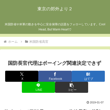
東京の郊外より２
米国防省や米軍の動きを中心に安全保障の話題をフォローしています。Cool
Head, But Warm Heartで
ホーム
米国防省高官
国防長官代理はボーイング関連決定できず
X
Facebook
はてブ
LINE
コピー
2019-01-07