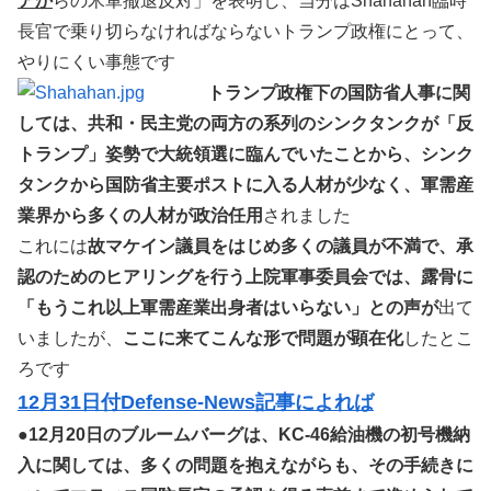
アか
らの米軍撤退反対」を表明し、当分はShanahan臨時
長官で乗り切らなければならないトランプ政権にとって、
やりにくい事態です
トランプ政権下の国防省人事に関
しては、共和・民主党の両方の系列のシンクタンクが「反
トランプ」姿勢で大統領選に臨んでいたことから、シンク
タンクから国防省主要ポストに入る人材が少なく、軍需産
業界から多くの人材が政治任用
されました
これには
故マケイン議員をはじめ多くの議員が不満で、承
認のためのヒアリングを行う上院軍事委員会では、露骨に
「もうこれ以上軍需産業出身者はいらない」との声が
出て
いましたが、
ここに来てこんな形で問題が顕在化
したとこ
ろです
12月31日付Defense-News記事によれば
●
12月20日のブルームバーグは、KC-46給油機の初号機納
入に関しては、多くの問題を抱えながらも、その手続きに