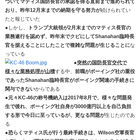
ついてマティス国防長官の承認を得る直前まで進められて
おり、昨年12月末までの納期を守る努力が
続けられてい
たと報じていた
●しかし、
トランプ大統領が2月末までのマティス長官の
業務遂行を認めず、昨年末でクビにしてShanahan臨時長
官を据えることにしたことで複雑な問題が生じることに
な
っている
●
突然の国防長官交代で
様々な業務処理が山積
する中、
前職がボーイング社の重役
であったShanahan臨時長官がボーイング関連の手続きに
関与できない
からである
●
元々KC-46の称号機納入は2017年8月で、様々な問題発
生で後れ、ボーイング社自身が3000億円以上を自己負担
する形で今日に至っているが、更なる問題が
生じたのであ
る
●
恐らくマティス氏が行う最終手続きは、Wilson空軍長官