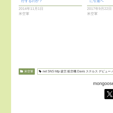
行するのか？
に引退へ
2014年11月1日
2017年9月22日
米空軍
米空軍
米空軍
net SNS http 疲労 航空機 Davis ステルス デビュ
mongo