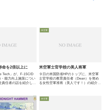
米空軍
の寿命を2倍以上に
米空軍士官学校の美人将軍
e Tech」が、F-15C/D
９日の米国防省HPのトップに、米空軍
延命・能力向上施策につい
士官学校の教育責任者（Dean）を努め
社責任者の話を紹介して
る女性空軍准将（美人です！）の紹介が
-16戦闘機300機の延命
掲載されています。おじさん趣味も暴露
紹介したところですが、
しつつ・・・・
されているようです
米空軍