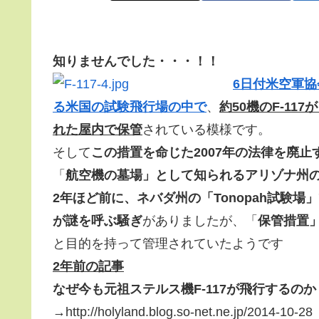
知りませんでした・・・！！
6日付米空軍協
る米国の試験飛行場の中で
、
約50機のF-1
れた屋内で保管
されている模様です。
そして
この措置を命じた2007年の法律を廃
「
航空機の墓場」として知られるアリゾナ州の基
2年ほど前に、ネバダ州の「Tonopah試験場
が謎を呼ぶ騒ぎ
がありましたが、「
保管措置
と目的を持って管理されていたようです
2年前の記事
なぜ今も元祖ステルス機F-117が飛行するのか
→http://holyland.blog.so-net.ne.jp/2014-10-28