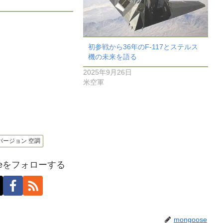
初参戦から36年のF-117とステルス
機の未来を語る
2025年9月26日
米空軍
ー バージョン 空調
oseをフォローする
mongoose