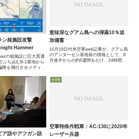
意味深なグアム島への弾薬10％追
ラン核施設攻撃
加備蓄
dnight Hammer
10月18日付米空軍web記事が、グアム島
のアンダーセン基地発の情報として、8
atanazの核施設に巨大貫通
月後半からの約5週間をかけ、24時間体
でぶち込むB-2基地から
制で追加弾薬のアンダーセン基地への搬
編隊を飛行させメディア
入を行い、結果として同基地保管の弾薬
内では「おとり」として
を10％増加させたと、「ひけらかすよう
させる周到さFordow
米空軍
に」報じていま...
壊するため 25分...
空軍特殊作戦軍：AC-130に2020年
ビア語やアフガン語
レーザー兵器