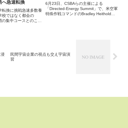
語へ急速転換
6月23日、CSBAらの主催による
「Directed-Energy Summit」で、米空軍
学転換に挑戦急速多数養
特殊作戦コマンドのBradley Heithold司
学校ではなく都会の
令官（中将）が、2020年までにAC-
4か月間の集中コースとのこと
130Jに攻撃用高出力レーザー（HEL）を
8日付米空軍協会web記
搭載するため、必...
0 ISR航空団が、国家防
より示された対テロから本
に浸
民間宇宙企業の視点も交え宇宙演
習