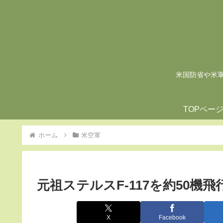
米国防省や米軍の
TOPペー
ホーム
米空軍
元祖ステルスF-117を約50機
X
Facebook