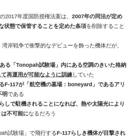
の2017年度国防授権法案は、
2007年の同法が定め
能な状態で保管することを定めた条項
を削除すること
、湾岸戦争で衝撃的なデビューを飾った機体だが、
ある「Tonopah試験場」内にある空調のきいた格納
して再運用が可能なように訓練
していた
F-117が「航空機の墓場：boneyard」であるアリ
不明
である
らしで駐機されることになれば、熱や太陽光により
とは不可能に
なるだろう
nopah試験場」で飛行する
F-117らしき機体が目撃され