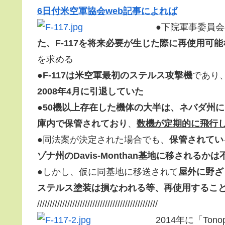
6日付米空軍協会web記事によれば
●下院軍事委員会
た、F-117を将来必要が生じた際に再使用可
を求める
●
F-117は米空軍最初のステルス攻撃機
であり
2008年4月に引退していた
●
50機以上存在した機体の大半は、ネバダ州に
庫内で保管されており
、
数機が定期的に飛行
●同法案が決定された場合でも、
保管されている
ゾナ州のDavis-Monthan基地に移されるかは
●しかし、仮に同基地に移送されて
屋外に野ざ
ステルス塗装は損なわれる等、再使用するこ
////////////////////////////////////////////////
2014年に「To