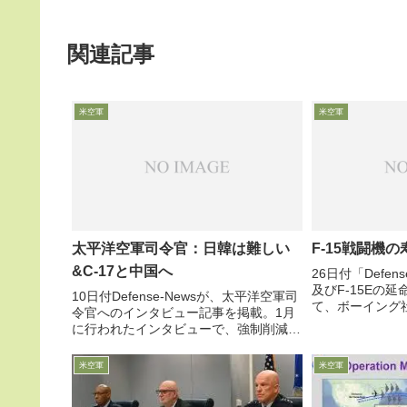
関連記事
米空軍
米空軍
太平洋空軍司令官：日韓は難しい
F-15戦闘機
&C-17と中国へ
26日付「Defens
及びF-15Eの
10日付Defense-Newsが、太平洋空軍司
て、ボーイング
令官へのインタビュー記事を掲載。1月
います。先日、F
に行われたインタビューで、強制削減の
措置についてご
ためアジア太平洋回帰が難しいこと、日
F-15でも検討
韓関係が厄介なこと、中国関係への取り
米空軍
米空軍
組み等について語っています