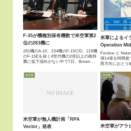
F-35が機種別保有機数で米空軍第2
米軍によるイ
位の283機に
Operation Mi
281機のA-10、234機のF-15C/D、218機
Fordow と N
のF-15Eを抜く4世代機の2倍以上の維持
弾14発を時間差
費に低下傾向がない中で7日、Brown米
西方向におとり
空軍参謀総長が下院予算小委員会で、F-
を欺きイラン領
35の保有機数が283機となり、約450機
戦闘機集団を先行
米空軍
米空軍
保有のF-16C/D戦闘...
核施設を掘り返し破
米空軍が無人機計画「RPA
米空軍がアラ
Vector」発表