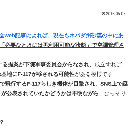
2016-05-07
会web記事によれば、現在もネバダ州砂漠の中にあ
17が「必要なときには再利用可能な状態」で空調管理さ
止する提案が下院軍事委員会からなされ
、成立すれば、
地にF-117が移される可能性
がある模様です
」で飛行するF-117らしき機体が目撃され、SNS上で謎
」が公表されていたかどうかは不明ながら
、ひっそり
？