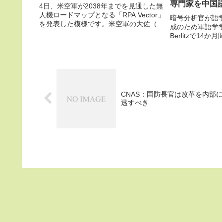
専門家を中国
4日、米空軍が2038年までを見通した無
人機ロードマップとなる「RPA Vector」
暗号分析官が語
を発表した模様です。米空軍の大佐（無
成のため軍語学
人機能力計画課長）は、「無人機に関す
Berlitzで1
る要素技術は概ね手元にあるが、何をや
ですが・・・1月
らせるかが問題だ」と
事は、米空軍第7
衛戦略NDSに
格紛争...
CNAS：国防長官は改革を内部
透すべき