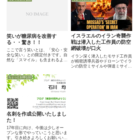
が、ホワイトハウス認定のオバマ
犬「Ｂｏ」君の誕生日でもあった
のです
イスラエルのイラン奇襲作
笑いが糖尿病を改善す
戦は潜入した工作員の防空
る・・驚き！！
網破壊が口火
ここで言う笑いとは、「安心・安
全な笑い」との限定付きです。自
イラン深く潜入したモサド工作員
然な「スマイル」も含まれるよう
が精密誘導兵器やドローンでイラ
に思います。反面、今の若手お笑
ンの防空ミサイルや弾道ミサイル
い芸人の芸は、必ずしもこの「安
を有人機飛来前に無効化6月13日
心・安全な笑い」を提供しないよ
付 DefenseOne 記事は、イスラ
ちょっとお得な話
うです。月刊誌「致知」６月号の
エルが同日未明に開始したイラン
医学博士の高柳和江さんと同じ
奇襲空爆作戦に関し、イスラエル
く...
関係機関がメディア...
名刺を作成公開いたしまし
た！
17年目に向け、今後は少しオー
プンな形でやっていこうと思いま
す。引き続きよろしくお願いいた