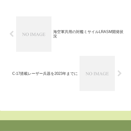
します。
海空軍共用の対艦ミサイルLRASM開発状
況
C-17搭載レーザー兵器を2023年までに