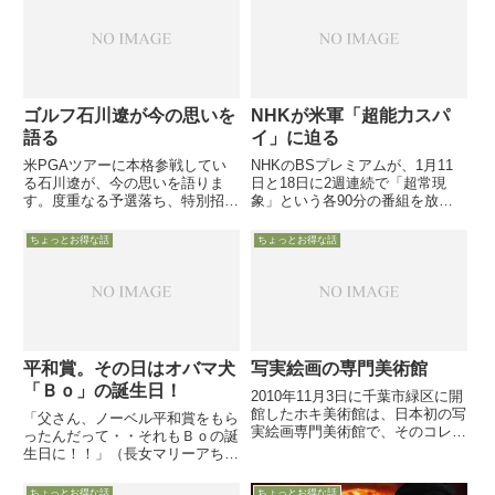
した！
draft」で、米空軍士官学校...
ゴルフ石川遼が今の思いを
NHKが米軍「超能力スパ
語る
イ」に迫る
米PGAツアーに本格参戦してい
NHKのBSプレミアムが、1月11
る石川遼が、今の思いを語りま
日と18日に2週連続で「超常現
す。度重なる予選落ち、特別招待
象」という各90分の番組を放映
枠でのマスターズ出場への厳しい
し、心霊現象、霊魂、生まれ語り
批判等、ゴルプ界のプリンスとし
現象、透視、テレパシー等々の
ちょっとお得な話
ちょっとお得な話
て騒がれた頃とは異なる状況下、
「未知の現象」に世界中の科学者
唯一にして最大の目標に向かう若
がアプローチする様子を紹介しま
武者の思いをご紹介
した
平和賞。その日はオバマ犬
写実絵画の専門美術館
「Ｂｏ」の誕生日！
2010年11月3日に千葉市緑区に開
館したホキ美術館は、日本初の写
「父さん、ノーベル平和賞をもら
実絵画専門美術館で、そのコレク
ったんだって・・それもＢｏの誕
ションは館長保木将夫が収集した
生日に！！」（長女マリーアちゃ
写実絵画作品、約300点から成っ
ん談） ９日、ノーベル平和賞の
ています
受賞が決まったオバマ大統領です
ちょっとお得な話
ちょっとお得な話