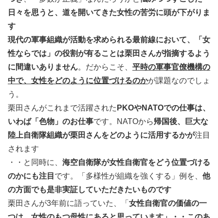
日々を思うと、道を開いてきた女性の苦労に頭が下がりま
す
現代の軍事組織が活動を求められる最前線において、「女
性ならでは」の役割が有ることは栗田さんが指摘するよう
に間違いありません
。だからこそ、
平時の軍事官僚機構の
中で、女性をどのように位置づけるのか
が課題なのでしょ
う。
栗田さんがこれまで活躍された
PKOやNATOでの仕事は、
いわば「色物」のお仕事
です。NATOから
帰国後、巨大な
陸上自衛隊組織が栗田さんをどのように活用するかが
注目
されます
・・と同時に、
海空自衛隊が女性自衛官をどう位置づける
のかにも注目
です。「多様性が組織を強くする」例を、
他
の方面でも是非実証していただきたいものです
栗田さんが3年前に語っていた、「
女性自衛官の価値の一
つは、女性のもつ母性にあると思っています」・・このあ