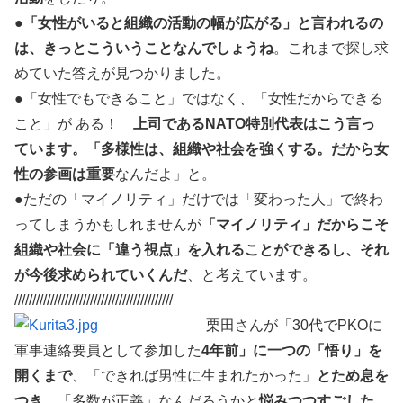
●「女性がいると組織の活動の幅が広がる」と言われるの
は、きっとこういうことなんでしょうね
。これまで探し求
めていた答えが見つかりました。
●「女性でもできること」ではなく、「女性だからできる
こと」が ある！
上司であるNATO特別代表はこう言っ
ています。「多様性は、組織や社会を強くする。だから女
性の参画は重要
なんだよ」と。
●ただの「マイノリティ」だけでは「変わった人」で終わ
ってしまうかもしれませんが
「マイノリティ」だからこそ
組織や社会に「違う視点」を入れることができるし、それ
が今後求められていくんだ
、と考えています。
////////////////////////////////////////////
栗田さんが「30代でPKOに
軍事連絡要員として参加した
4年前」に一つの「悟り」を
開くまで
、「できれば男性に生まれたかった」
とため息を
つき
、「多数が正義」なんだろうかと
悩みつつすごした