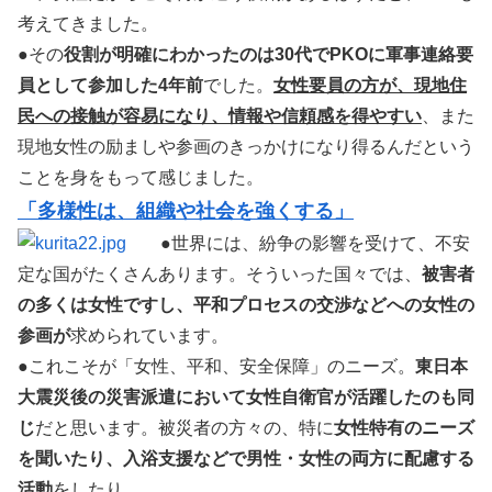
考えてきました。
●その
役割が明確にわかったのは30代でPKOに軍事連絡要
員として参加した4年前
でした。
女性要員の方が、現地住
民への接触が容易になり、情報や信頼感を得やすい
、また
現地女性の励ましや参画のきっかけになり得るんだという
ことを身をもって感じました。
「多様性は、組織や社会を強くする」
●世界には、紛争の影響を受けて、不安
定な国がたくさんあります。そういった国々では、
被害者
の多くは女性ですし、平和プロセスの交渉などへの女性の
参画が
求められています。
●これこそが「女性、平和、安全保障」のニーズ。
東日本
大震災後の災害派遣において女性自衛官が活躍したのも同
じ
だと思います。被災者の方々の、特に
女性特有のニーズ
を聞いたり、入浴支援などで男性・女性の両方に配慮する
活動
をしたり。