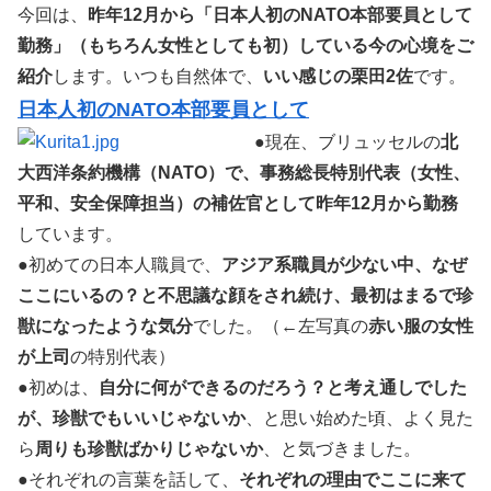
今回は、
昨年12月から「日本人初のNATO本部要員として
勤務」（もちろん女性としても初）している今の心境をご
紹介
します。いつも自然体で、
いい感じの栗田2佐
です。
日本人初のNATO本部要員として
●現在、ブリュッセルの
北
大西洋条約機構（NATO）で、事務総長特別代表（女性、
平和、安全保障担当）の補佐官として昨年12月から勤務
しています。
●初めての日本人職員で、
アジア系職員が少ない中、なぜ
ここにいるの？と不思議な顔をされ続け、最初はまるで珍
獣になったような気分
でした。（←左写真の
赤い服の女性
が上司
の特別代表）
●初めは、
自分に何ができるのだろう？と考え通しでした
が、珍獣でもいいじゃないか
、と思い始めた頃、よく見た
ら
周りも珍獣ばかりじゃないか
、と気づきました。
●それぞれの言葉を話して、
それぞれの理由でここに来て