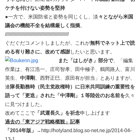
ケチを付けない姿勢を堅持
●一方で、米国防省と姿勢を同じくし、淡
々とながら米国
議会の機能不全を結構厳しく指摘
。
///////////////////////////////////////////////////
ぐだぐだコメントしましたが、これが
無料でネット上で読
める有り難さに、改めて感謝
したいと思います。
また「はしがき」部分で
、「編集
作業は、有江浩一、庄司智孝、田中極子、鶴岡路人、富川
英生、
中澤剛
、西野正巳、原田有が担当」とありますが、
連
隊長勤務時（民主党政権時）に日米共同訓練の重要性を
語って「更迭」された「中澤剛」１等陸佐のお名前を
久々
に見つけました。
改めてここで
「武運長久」を祈念
申し上げます
過去の「東アジア戦略概観」記事
「2014年版」→
http://holyland.blog.so-net.ne.jp/2014-04-
13-1