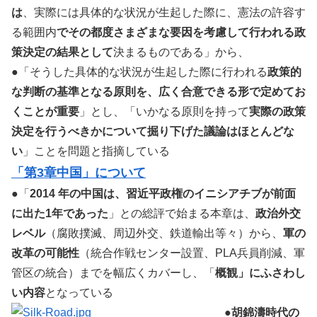
は
、実際には具体的な状況が生起した際に、憲法の許容す
る範囲内
でその都度さまざまな要因を考慮して行われる政
策決定の結果として
決まるものである」から、
●「そうした具体的な状況が生起した際に行われる
政策的
な判断の基準となる原則を、広く合意できる形で定めてお
くことが重要
」とし、「いかなる原則を持って
実際の政策
決定を行うべきかについて掘り下げた議論はほとんどな
い
」ことを問題と指摘している
「第3章中国」について
●「
2014 年の中国は、習近平政権のイニシアチブが前面
に出た1年であった
」との総評で始まる本章は、
政治外交
レベル
（腐敗撲滅、周辺外交、鉄道輸出等々）から、
軍の
改革の可能性
（統合作戦センター設置、PLA兵員削減、軍
管区の統合）までを幅広くカバーし、「
概観」にふさわし
い内容
となっている
●
胡錦濤時代の