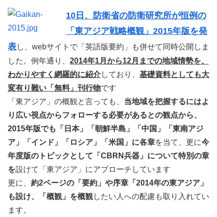
10日、防衛省の防衛研究所が恒例の
「東アジア戦略概観」2015年版を発
表
し、webサイトで「英語版要約」も併せて同時公開しま
した。例年通り、
2014年1月から12月までの地域情勢を、
わかりやすく網羅的に紹介
しており、
基礎資料としても大
変有り難い「無料」刊行物
です
「東アジア」の概観と言っても、
当地域を把握するにはよ
り広い視点からフォローする必要があるとの観点から、
2015年版でも「日本」「朝鮮半島」「中国」「東南アジ
ア」「インド」「ロシア」「米国」に各章
を当て、更に
今
年度版のトピックとして「CBRN兵器」について特別の章
を
設けて「東アジア」にアプローチしています
更に、
約2ページの「要約」や序章「2014年の東アジア」
も設け、「概観」を概観
したい人への配慮も取り入れてい
ます。