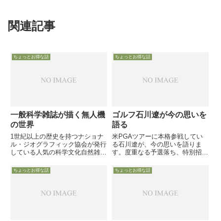
関連記事
ちょっとお得な話
ちょっとお得な話
一般科学雑誌が描く無人機
ゴルフ石川遼が今の思いを
の世界
語る
1世紀以上の歴史を持つナショナ
米PGAツアーに本格参戦してい
ル・ジオグラフィック協会が発行
る石川遼が、今の思いを語りま
している人気の科学文化自然雑誌
す。度重なる予選落ち、特別招待
ナショナル・ジオグラフィック。
枠でのマスターズ出場への厳しい
その3月号が「無人飛行機がやっ
批判等、ゴルプ界のプリンスとし
ちょっとお得な話
ちょっとお得な話
てくる」との記事を掲載し、米社
て騒がれた頃とは異なる状況下、
会と無人機について種々の視点か
唯一にして最大の目標に向かう若
ら様子を紹介しています
武者の思いをご紹介