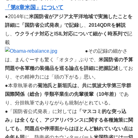
「第8章米国」について
●2014年に
米国防省がアジア太平洋地域で実施したことを
詳細に「国防省公式発表」で記録
し、
2014QDRを解説
し、
ウクライナ対応とISIL対応について細かく時系列で
記
載
●その記録の細かさ
は、まんぐーすも驚く「オタク」ぶりで、
米国防省の予算
問題や各軍種の装備品を巡る論点を詳細に把握記述
してお
り、その精神力には「頭の下がる」思い。
●本章執筆者の
菊池氏と新垣氏は、共に筑波大学第三学群
国際関係（総合）学類卒業生の先輩後輩（10年差）
であ
り、分担執筆でありながらも統制がとれている。
●「国防省公式発表」に対しては
「マスコミ的な突っ込
み」は全くなく、アジアリバランスに関する各種施策に関
しても、問題点や停滞面からはほとんど触れていない点は
今年も同
じ。防衛省のカウンターパート
米国防省には一切