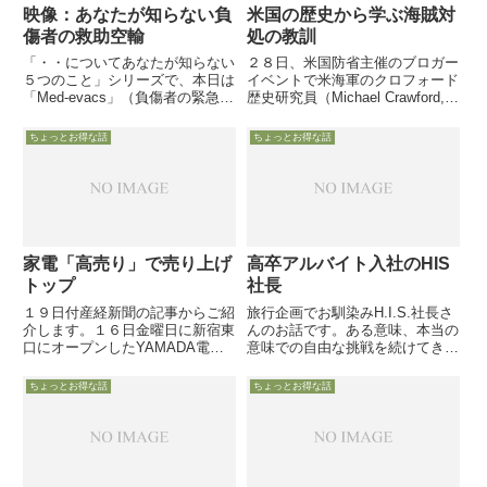
映像：あなたが知らない負
米国の歴史から学ぶ海賊対
傷者の救助空輸
処の教訓
「・・についてあなたが知らない
２８日、米国防省主催のブロガー
５つのこと」シリーズで、本日は
イベントで米海軍のクロフォード
「Med-evacs」（負傷者の緊急救
歴史研究員（Michael Crawford, a
助空輸）を取り上げます。実戦を
senior Navy historian）が、米国
経験していない自衛隊がその重要
独立当時の海戦史から学ぶ海賊対
ちょっとお得な話
ちょっとお得な話
性を理解できず、「戦闘機にだけ
処、について語りました。折し
投資」しているために大きく遅れ
も、２６日には米海...
ている分野の一つ
家電「高売り」で売り上げ
高卒アルバイト入社のHIS
トップ
社長
１９日付産経新聞の記事からご紹
旅行企画でお馴染みH.I.S.社長さ
介します。１６日金曜日に新宿東
んのお話です。ある意味、本当の
口にオープンしたYAMADA電気
意味での自由な挑戦を続けてきた
の都市型店舗「LAVI」の登場
「痛快な」人生を歩んでおられる
で、「家電業界で競争激化」の活
のが、4年前、40歳という若さで
ちょっとお得な話
ちょっとお得な話
字がマスコミで踊っています。そ
社長に抜擢された平林朗さんで
んな中、駅からバス１５分の不便
す。
な場所で、しかも大規模量販店...