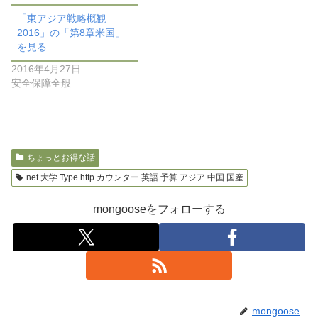
「東アジア戦略概観
2016」の「第8章米国」
を見る
2016年4月27日
安全保障全般
ちょっとお得な話
net 大学 Type http カウンター 英語 予算 アジア 中国 国産
mongooseをフォローする
mongoose