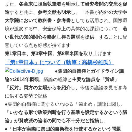
また、
各章末に担当執筆者を明示して研究者間の交流を促
進
すると共に、
参考文献も明示
し、「本書が
内外の大学や
大学院において教科書・参考書
としても活用され、国際環
境が激変する中、安全保障上の具体的な課題について、
若
い世代の知的関心を喚起し得る題材を提供
」することに配
意している点も好感が持てます
第1章日本、第3章中国、第8章米国を
取り上げます
「第1章日本」について（執筆：高橋杉雄氏）
●
集団的自衛権とガイドライン議
論の2014年概観
。議論の経緯と
主要な論点を「賛成」
「反対」両方の立場からを紹介
し、今後の議論を見る参考
に供する姿勢で記述
●集団的自衛権に関するいわゆる「歯止め」議論に関し、
「
いかなる形で政策判断を行う基準を設定するかという議
論」が賛成派の論者の間でも不十分だと指摘
し、
●「
日本が実際に集団的自衛権を行使するかという問題