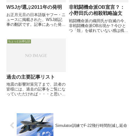
WSJが選ぶ2011年の発明
非戦闘機命派OB宣言？：
小野田氏の相殺戦略論文
お正月元旦の日本語版ヤフー・ニ
ュースに掲載された、WSJ紙記
戦闘機命派の織田氏が自滅の今、
事の翻訳です。記事にあった発明
非戦闘機命派OB出現か？今ひと
の中から、６つを取り上げて簡単
つ「殻」を破れていない感は残る
にご紹介します。
が・・・6月10日付Blogosサイト
に、元空将で非パイロットだった
ちょっとお得な話
小野田治氏が「米国の相殺戦略、
日本の相殺戦略」との長文の論文
を投稿し、米国による「...
過去の主要記事リスト
地震の影響対策完了まで、読者の
皆様には、過去の記事をご覧にな
っていただければ・・・と思いま
す。重なってリストアップされて
いるモノもありますが、ご勘弁
を。Air-Sea Battle関連記事
「CSBA中国対処構想」→「２
CSBA中国対処構想」...
Simulator訓練でF-22飛行時間削減し延命