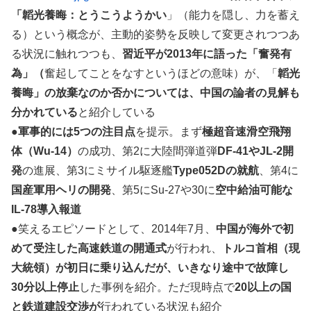
「韜光養晦：とうこうようかい
」（能力を隠し、力を蓄え
る）という概念が、主動的姿勢を反映して変更されつつあ
る状況に触れつつも、
習近平が2013年に語った「奮発有
為」（
奮起してことをなすというほどの意味）が、「
韜光
養晦」の放棄なのか否かについては、中国の論者の見解も
分かれている
と紹介している
●
軍事的には5つの注目点
を提示。まず
極超音速滑空飛翔
体（Wu-14）
の成功、第2に大陸間弾道弾
DF-41やJL-2開
発
の進展、第3にミサイル駆逐艦
Type052Dの就航
、第4に
国産軍用ヘリの開発
、第5にSu-27や30に
空中給油可能な
IL-78導入報道
●笑えるエピソードとして、2014年7月、
中国が海外で初
めて受注した高速鉄道の開通式
が行われ、
トルコ首相（現
大統領）が初日に乗り込んだが、いきなり途中で故障し
30分以上停止
した事例を紹介。ただ現時点で
20以上の国
と鉄道建設交渉が
行われている状況も紹介