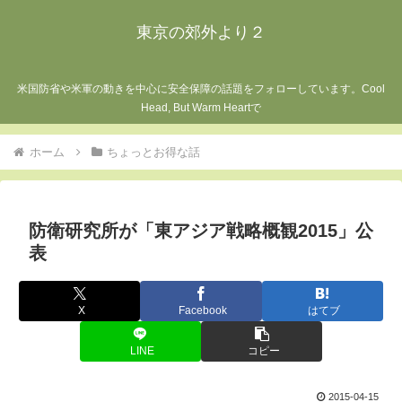
東京の郊外より２
米国防省や米軍の動きを中心に安全保障の話題をフォローしています。Cool
Head, But Warm Heartで
ホーム
ちょっとお得な話
防衛研究所が「東アジア戦略概観2015」公
表
X
Facebook
はてブ
LINE
コピー
2015-04-15