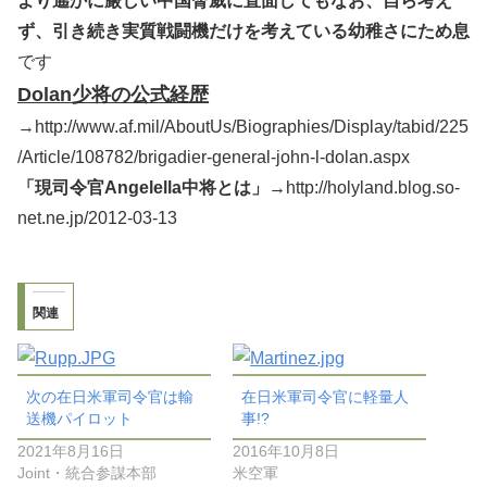
より遙かに厳しい中国脅威に直面してもなお、自ら考え
ず、引き続き実質戦闘機だけを考えている幼稚さにため息
です
Dolan少将の公式経歴
→http://www.af.mil/AboutUs/Biographies/Display/tabid/225
/Article/108782/brigadier-general-john-l-dolan.aspx
「現司令官Angelella中将とは」→
http://holyland.blog.so-
net.ne.jp/2012-03-13
関連
次の在日米軍司令官は輸
在日米軍司令官に軽量人
送機パイロット
事!?
2021年8月16日
2016年10月8日
Joint・統合参謀本部
米空軍