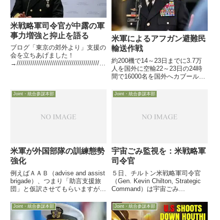
米戦略軍司令官が中露の軍
事力増強と抑止を語る
米軍によるアフガン避難民
ブログ「東京の郊外より」支援の
輸送作戦
会を立ちあげました！
約200機で14～23日までに3.7万
→/////////////////////////////////////////////
人を国外に空輸22～23日の24時
////////////////////////////////////////////////
間で16000名を国外へカブール空
/...
港での滞在1時間以内で再発進
（空中給油）少なくとも機内で3
Joint・統合参謀本部
Joint・統合参謀本部
名出産23日、米軍輸送コマンド
司令官のStephen R. Lyons陸軍
大...
米軍が外国部隊の訓練態勢
宇宙ごみ監視を：米戦略軍
強化
司令官
例えばＡＡＢ（advise and assist
５日、チルトン米戦略軍司令官
brigade）、つまり「助言支援旅
（Gen. Kevin Chilton, Strategic
団」と仮訳させてもらいますが、
Command）は宇宙ごみ
その名の如く、イラク治安部隊を
（debris）と衛星の衝突を避ける
教育訓練して一人前にするための
対策強化の必要性を訴えました。
Joint・統合参謀本部
Joint・統合参謀本部
部隊です。
「我々はこの分野で数十年遅れて