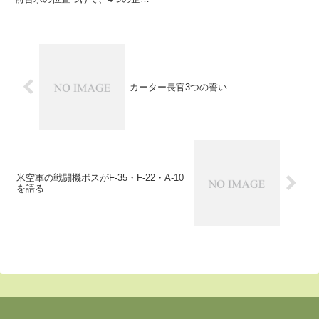
に無人艦載偵察攻撃機
（UCLASS）の設計提案を求める
予定であることを明らかにしたよ
うです
カーター長官3つの誓い
米空軍の戦闘機ボスがF-35・F-22・A-10
を語る