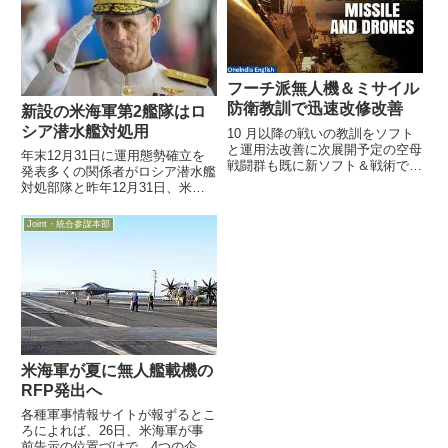
いる」と、米国だけでなく全世...
フーチ派無人機＆ミサイル
防衛教訓で迅速改修改善
新設の米海軍第2艦隊はロ
シア潜水艦対処用
10 月以降の戦いの教訓をソフト
と運用法改善に次展開予定の空母
年末12月31日に運用態勢確立を
戦闘群も既に新ソフト＆戦術で訓
発表多くの関係者がロシア潜水艦
練 紅海の MD センサーには厳し
対処部隊と昨年12月31日、米海
い自然環境を克服し3月21日付
軍は昨年5月に新編された第2艦
Defense-News記事は、紅海での
隊（2nd Fleet）が「full
Joint・統合参謀本部
2023年 10 月 19日の米イージス
operational capability：完全な運
艦に...
用態勢」を確立したと発表...
米海軍が夏に無人艦載機の
RFP発出へ
各種軍事情報サイトが報ずるとこ
ろによれば、26日、米海軍が事
前告示の位置づけで、4つの企業