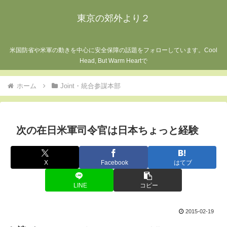
東京の郊外より２
米国防省や米軍の動きを中心に安全保障の話題をフォローしています。Cool
Head, But Warm Heartで
ホーム
Joint・統合参謀本部
次の在日米軍司令官は日本ちょっと経験
X
Facebook
はてブ
LINE
コピー
2015-02-19