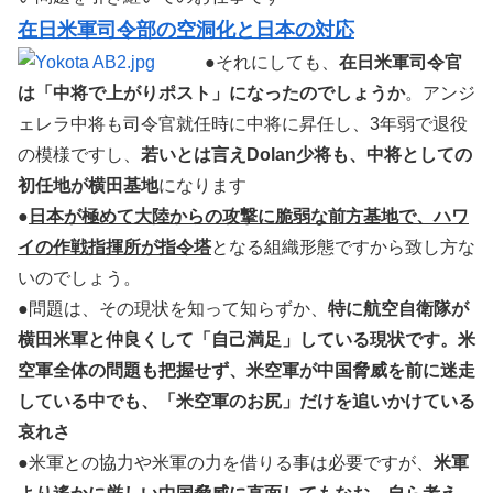
在日米軍司令部の空洞化と日本の対応
●それにしても、
在日米軍司令官
は「中将で上がりポスト」になったのでしょうか
。アンジ
ェレラ中将も司令官就任時に中将に昇任し、3年弱で退役
の模様ですし、
若いとは言えDolan少将も、中将としての
初任地が横田基地
になります
●
日本が極めて大陸からの攻撃に脆弱な前方基地で、ハワ
イの作戦指揮所が指令塔
となる組織形態ですから致し方な
いのでしょう。
●問題は、その現状を知って知らずか、
特に航空自衛隊が
横田米軍と仲良くして「自己満足」している現状です。米
空軍全体の問題も把握せず、米空軍が中国脅威を前に迷走
している中でも、「米空軍のお尻」だけを追いかけている
哀れさ
●米軍との協力や米軍の力を借りる事は必要ですが、
米軍