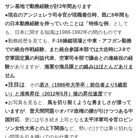
サン基地で勤務経験が計2年間あります
●
現在のアンジェレラ司令官が現職着任時、既に6年間も
の日本勤務経験を持っていたことは「特殊な例
」として
も、日本に関する知識は1988-1992年の間のものです
●勤務経歴を見ても、
F-16操縦現場と中東・アフガン勤務
での統合作戦経験、また統合参謀本部では大佐時にJ-8で
空軍固定翼の利益代表、空軍司令部で議会との連絡役の経
験
がありますが、
海軍や海兵隊との絡みはほとんどありま
せん
注目は
●
、その
若さ（1986年大学卒：前任者より5歳若
い）と准将昇任（2012年5月）後の昇任速度
です
●お写真を見ると、
風を切り裂くような勇ましさが漂って
いますが
、
普天間問題
や
オバマ政権の腰が引けつつある中
国対応
、更には引き続き上司となる
太平洋軍司令官ロビン
ソン女性大将との上下関係
など、勢いだけでは乗り切れな
い問題を引き継いでのお仕事です