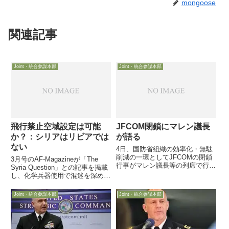
mongoose
関連記事
Joint・統合参謀本部
Joint・統合参謀本部
飛行禁止空域設定は可能
JFCOM閉鎖にマレン議長
か？：シリアはリビアでは
が語る
ない
4日、国防省組織の効率化・無駄
削減の一環としてJFCOMの閉鎖
3月号のAF-Magazineが「The
行事がマレン議長等の列席で行わ
Syria Question」との記事を掲載
れました。マレン議長は、リビア
し、化学兵器使用で混迷を深め一
作戦等々での統合作戦の有効性か
般市民への被害が拡大しているシ
ら、これまでのJFCOMの働きが
リア情勢を巡り、日増しに高まる
Joint・統合参謀本部
Joint・統合参謀本部
結実した結果であると讃え、引き
米軍やNATOへの飛行禁止空域設
続き統合を・・・
定要求の実行可能性について検討