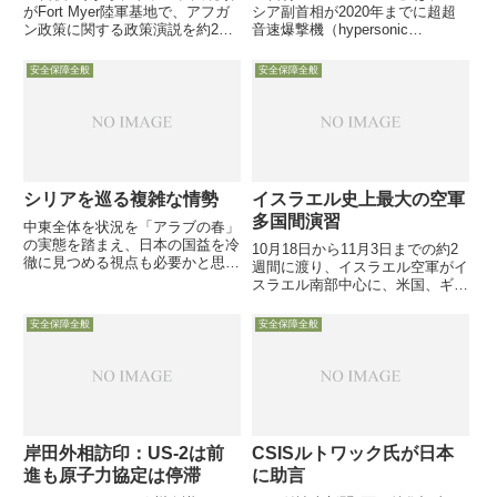
がFort Myer陸軍基地で、アフガ
シア副首相が2020年までに超超
ン政策に関する政策演説を約25
音速爆撃機（hypersonic
分間行いました。日本でも、米本
bomber）を保有したいと語った
土横断の皆既日食ニュースにかき
模様です。発言日時や場所、前後
安全保障全般
安全保障全般
消されて小さい扱いながら、それ
関係が不明ですが、とりあえずご
なりに各種の分析を添えて報道さ
紹介します
れていると思いますが...
シリアを巡る複雑な情勢
イスラエル史上最大の空軍
多国間演習
中東全体を状況を「アラブの春」
の実態を踏まえ、日本の国益を冷
10月18日から11月3日までの約2
徹に見つめる視点も必要かと思い
週間に渡り、イスラエル空軍がイ
ます。結論的に言えば、シリア反
スラエル南部中心に、米国、ギリ
政府サイドの弱者の方には申し訳
シャ、ポーランド、ドイツ空軍等
ないですが、今シリアのアサド政
が参加した「イスラエル史上最大
安全保障全般
安全保障全般
権が倒れたら、どれほどの混乱が
の多国間空軍演習：Blue Flag演
中東全域に・・・
習」を行いました。「等」は、他
にもオブザーバー...
岸田外相訪印：US-2は前
CSISルトワック氏が日本
進も原子力協定は停滞
に助言