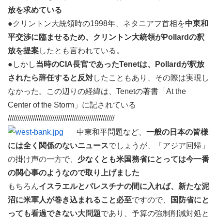
放を求めている
●クリントン大統領時の1998年、ネタニアフ首相を
中東和
平交渉に臨ませるため、クリントン大統領がPollardの釈
放を提案
したとも言われている。
●しかし
当時のCIA長官であったTenetは、Pollardが釈放
されたら辞任すると反対
したこともあり、その際は実現し
なかった。この辺りの経緯は、Tenetの著書「At the
Center of the Storm」に記されている
///////////////////////////////////////////////////////
中東和平問題など、
一般の日本の皆様
には全く関係のないニュース
でしょうが、「アジア回帰」
の掛け声の一方で、
少なくとも米国務省にとっては今一番
の関心事のようなので取り上げました
もちろん
イスラエルとパレスチナの間に入れば、新たな泥
沼に米軍人が巻き込まれること必至
ですので、
国防省にと
っても看過できない大問題
であり、予算の強制削減対処と