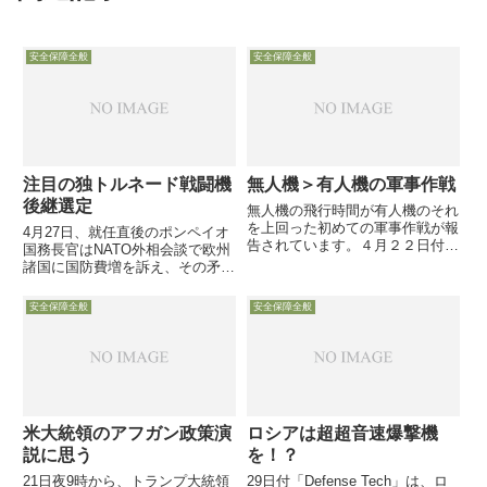
安全保障全般
安全保障全般
注目の独トルネード戦闘機
無人機＞有人機の軍事作戦
後継選定
無人機の飛行時間が有人機のそれ
を上回った初めての軍事作戦が報
4月27日、就任直後のポンペイオ
告されています。４月２２日付の
国務長官はNATO外相会談で欧州
読売新聞によると・・・・（以下
諸国に国防費増を訴え、その矛先
引用）イスラエル宇宙庁長官で空
がドイツに向く中、同日訪米中の
軍開発部門の元責任者、イツハ
メルケル首相も努力すると発言す
安全保障全般
安全保障全般
ク・ベンイスラエル准将は、「２
る中で・・・25日、開催中のベ
００６年夏のレバノン紛争では、
ルリン航空ショーでユーロファイ
軍...
ターCEOが、独空軍が保有...
米大統領のアフガン政策演
ロシアは超超音速爆撃機
説に思う
を！？
21日夜9時から、トランプ大統領
29日付「Defense Tech」は、ロ