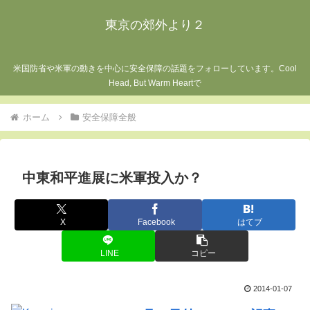
東京の郊外より２
米国防省や米軍の動きを中心に安全保障の話題をフォローしています。Cool
Head, But Warm Heartで
ホーム
安全保障全般
中東和平進展に米軍投入か？
X
Facebook
はてブ
LINE
コピー
2014-01-07