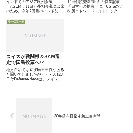
インドでのアジア欧州会議
14日付読売新聞4面の特集記事
（ASEM：11日）外相会議に出席
「日本への提言」に、CSISの大
のため、今年2回目のインド訪問
御所エドワード・ルトワック
をした岸田外相は、12日午前イ
（Edward Luttwak）が登場し、
ンドのクルシード外相と会談し、
中国や韓国との関係について日本
安全保障全般
海上自衛隊の救難飛行艇「US-
に助言しています。同特集記事に
2」のインド輸出に関し合同作業
は、昨日ご紹介したCSBA副理事
部会を近く設置することで一致
長（15日）や米国...
スイスが戦闘機＆SAM選
定で国民投票へ!?
地方自治では直接民主主義がある
と聞いていましたが・・・9月28
日付Defense-Newsは、スイス政
府が2020年を目途に、次期戦闘
機と防空ミサイルシステムの選定
に関し、スイス独特の国民投票に
かける方向にあると紹介しつつ、
過去に国民投票で...
20年前を目指す航空自衛隊