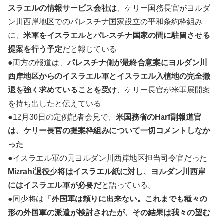
スラエルの情報サービス会社は
、ケリー国務長官がヨルダ
ン川西岸地区でのパレスチナ国家設立の平和条約枠組み
に、
米軍をイスラエルとパレスチナ国家の間に駐留させる
提案を行う予定
だと報じている
●両方の報道は、
パレスチナ側が最終合意案にヨルダン川
西岸地区からのイスラエル軍とイスラエル入植地の完全撤
退を強く求めていることを受け
、ケリー長官が米軍展開案
を持ち出したと伝えている
●12月30日の定例記者会見で、
米国務省のHarf副報道官
は、ケリー長官の提案枠組みについて一切コメントしなか
った
●イスラエル軍の元ヨルダン川西岸地区担当司令官だった
Mizrahi退役少将はイスラエル紙に対し、ヨルダン川西岸
にはイスラエル軍が必要だ
と語っている。
●同少将は「
外国軍は頼りに出来ない。これまでも種々の
形の外国軍の派遣が検討されたが、その結果は我々の望む