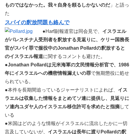
ものではなかった。我々自身を頼るしかないのだ
」と語っ
た
スパイの釈放問題も絡んで
●Harf副報道官は同会見で、
イスラエル
がパレスチナ人受刑者を釈放する見返りに、ケリー国務長
官がスパイ罪で服役中のJonathan Pollardの釈放すると
のイスラエル報道
に関するコメントも避けた。
●
Jonathan Pollardは元米海軍の文民情報分析官で、1986
年にイスラエルへの機密情報漏えいの罪
で無期懲役に処せ
られている。
●本件を長期間追っているジャーナリストによれば、
イス
ラエルは収集した情報をまとめてソ連に提供し、見返りに
ソ連内ユダヤ人のイスラエル移住許可を求めたと指摘
して
いる
●米国はどのような情報がイスラエルに流出したかに一切
言及していないが、
イスラエルは長年に渡りPollardの釈