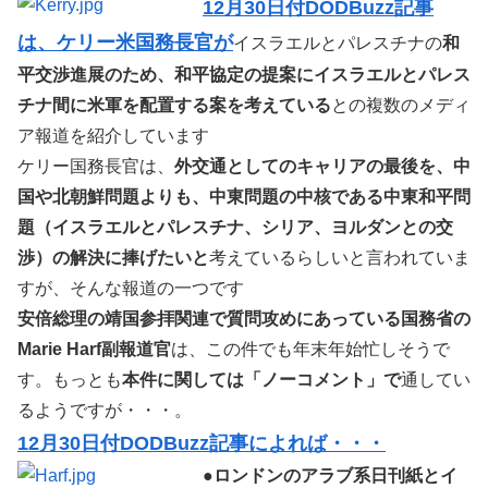
12月30日付DODBuzz記事
は、ケリー米国務長官が
イスラエルとパレスチナの
和
平交渉進展のため、和平協定の提案にイスラエルとパレス
チナ間に米軍を配置する案を考えている
との複数のメディ
ア報道を紹介しています
ケリー国務長官は、
外交通としてのキャリアの最後を、中
国や北朝鮮問題よりも、中東問題の中核である中東和平問
題（イスラエルとパレスチナ、シリア、ヨルダンとの交
渉）の解決に捧げたいと
考えているらしいと言われていま
すが、そんな報道の一つです
安倍総理の靖国参拝関連で質問攻めにあっている国務省の
Marie Harf副報道官
は、この件でも年末年始忙しそうで
す。もっとも
本件に関しては「ノーコメント」で
通してい
るようですが・・・。
12月30日付DODBuzz記事によれば・・・
●
ロンドンのアラブ系日刊紙とイ