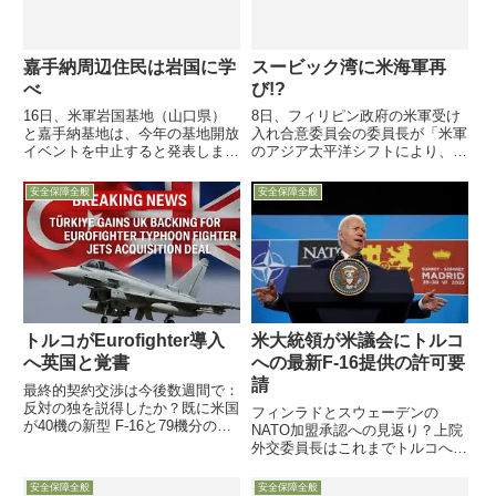
嘉手納周辺住民は岩国に学
スービック湾に米海軍再
べ
び!?
16日、米軍岩国基地（山口県）
8日、フィリピン政府の米軍受け
と嘉手納基地は、今年の基地開放
入れ合意委員会の委員長が「米軍
イベントを中止すると発表しまし
のアジア太平洋シフトにより、ス
た。両基地とも「予算の制約のた
ービック湾が重要な役割を果たす
め」と説明し、来年以降の開催も
だろう」と記者団に語りました。
安全保障全般
安全保障全般
「未定」としています。
しかも米海兵隊の強襲揚陸艦の上
で・・・
トルコがEurofighter導入
米大統領が米議会にトルコ
へ英国と覚書
への最新F-16提供の許可要
請
最終的契約交渉は今後数週間で：
反対の独を説得したか？既に米国
フィンラドとスウェーデンの
が40機の新型 F-16と79機分の近
NATO加盟承認への見返り？上院
代化改修キット提供承認済F-35
外交委員長はこれまでトルコへの
計画から排除されたトルコが旧式
強硬姿勢で知られるが6月30日、
F-16約200機の更新に目途か7月
マドリッドでのNATO首脳会議を
安全保障全般
安全保障全般