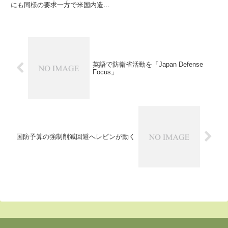
にも同様の要求一方で米国内造船
業界は海外への依存に反発4月28
日、来日中のJohn C. Phelan米海
軍長官が中谷防衛大臣を表敬訪問
し、前任の Carlos Del Toro長...
英語で防衛省活動を「Japan Defense
Focus」
国防予算の強制削減回避へレビンが動く