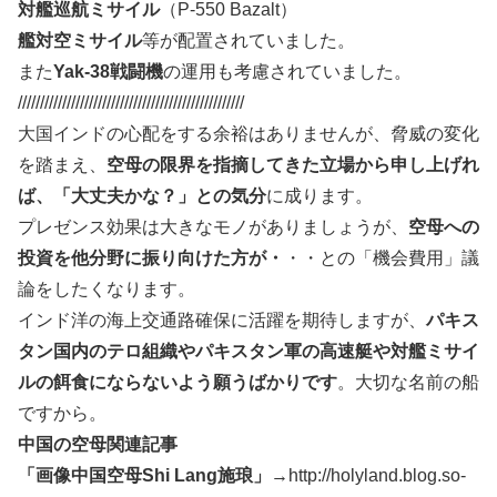
対艦巡航ミサイル
（P-550 Bazalt）
艦対空ミサイル
等が配置されていました。
また
Yak-38戦闘機
の運用も考慮されていました。
///////////////////////////////////////////////////
大国インドの心配をする余裕はありませんが、脅威の変化
を踏まえ、
空母の限界を指摘してきた立場から申し上げれ
ば、「大丈夫かな？」との気分
に成ります。
プレゼンス効果は大きなモノがありましょうが、
空母への
投資を他分野に振り向けた方が・
・・との「機会費用」議
論をしたくなります。
インド洋の海上交通路確保に活躍を期待しますが、
パキス
タン国内のテロ組織やパキスタン軍の高速艇や対艦ミサイ
ルの餌食にならないよう願うばかりです
。大切な名前の船
ですから。
中国の空母関連記事
「画像中国空母Shi Lang施琅」→
http://holyland.blog.so-