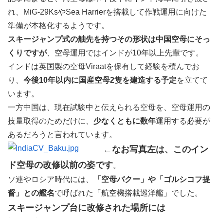
れ、MiG-29KsやSea Harrierを搭載して作戦運用に向けた
準備が本格化するようです。
スキージャンプ式の舳先を持つその形状は中国空母にそっ
くりですが
、空母運用ではインドが10年以上先輩です。
インドは英国製の空母Viraatを保有して経験を積んでお
り、
今後10年以内に国産空母2隻を建造する予定
を立てて
います。
一方中国は、現在試験中と伝えられる空母を、空母運用の
技量取得のためだけに、
少なくともに数年
運用する必要が
あるだろうと言われています。
←なお写真左は、このイン
ド空母の改修以前の姿です
。
ソ連やロシア時代には、
「空母バクー」や「ゴルシコフ提
督」との艦名
で呼ばれた「航空機搭載巡洋艦」でした。
スキージャンプ台に改修された場所には