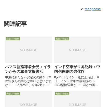
mongoose
関連記事
安全保障全般
安全保障全般
ハマス新指導者会見：イラ
インド空軍が世界記録：中
ンからの軍事支援復活
国包囲網の強化!?
中東に新たな不安定化の動き日本
8月20日付インド紙によれば、同
の皆さんの関心は薄いと思います
日、インド空軍の最新鋭のC-
が・・・8月28日、今年2月に選
130J型輸送機が、中国との国境
出されたハマスの新リーダー
紛争地帯に近い標高5000m以上に
「Yehiyeh Sinwar」が初めて記者
位置する仮設飛行場への着陸に成
安全保障全般
安全保障全般
団を前に会見し、5年前2012年に
功し、世界記録を更新。紛争地域
シリア支援を巡る対立が原因で断
への輸送力強化に画期的突破口を
絶状態になった...