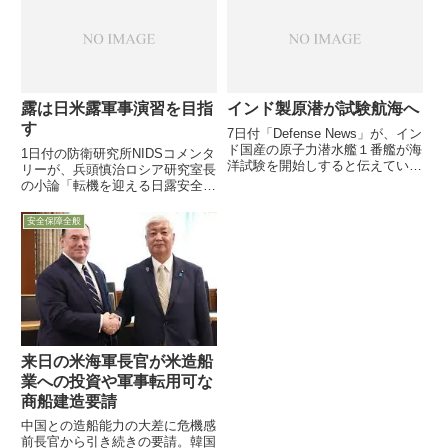
23日、英国防相とトルコ国防相
終えたバイデン大統領は、フィン
が Euro...
ランドとスウェーデンのNATO加
盟にトルコが条件付合意した...
露は日米露軍事演習を目指
インド製原潜が試験航海へ
す
7日付「Defense News」が、イン
ド国産の原子力潜水艦１番艦が海
1日付の防衛研究所NIDSコメンタ
洋試験を開始しすると伝えていま
リーが、兵頭慎治ロシア研究室長
す。インドはその経済成長を背景
の小論「転機を迎える日露安全保
に、大規模な軍事力近代化を進め
障協力」を掲載し、まだ困難もあ
ており、その一環としてご紹介
り容易ではないが、中国を睨みな
安全保障全般
がら日露安保・軍事協力を本格的
議論を開始する時期を迎えている
との主張を紹介しています
来日の米海軍長官が米造船
業への投資や軍事転用可な
商船建造要請
中国との造船能力の大差に危機感
前長官から引き続きの要請。韓国