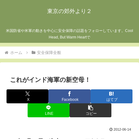
東京の郊外より２
米国防省や米軍の動きを中心に安全保障の話題をフォローしています。Cool
Head, But Warm Heartで
ホーム
安全保障全般
これがインド海軍の新空母！
X
Facebook
はてブ
LINE
コピー
2012-06-14