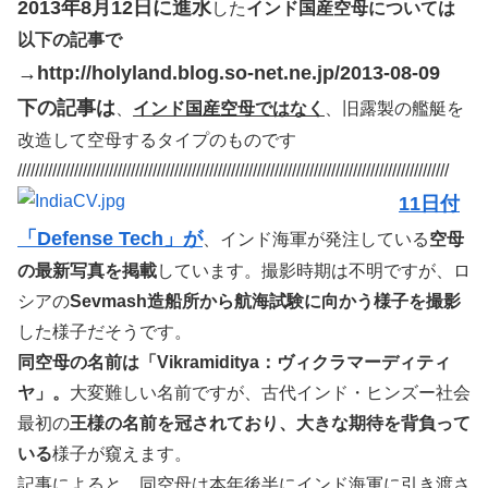
2013年8月12日に進水
した
インド国産空母については
以下の記事で
→http://holyland.blog.so-net.ne.jp/2013-08-09
下の記事は
、
インド国産空母ではなく
、旧露製の艦艇を
改造して空母するタイプのものです
///////////////////////////////////////////////////////////////////////////////////////////////////
11日付
「Defense Tech」が
、インド海軍が発注している
空母
の最新写真を掲載
しています。撮影時期は不明ですが、ロ
シアの
Sevmash造船所から航海試験に向かう様子を撮影
した様子だそうです。
同空母の名前は「Vikramiditya：ヴィクラマーディティ
ヤ」。
大変難しい名前ですが、古代インド・ヒンズー社会
最初の
王様の名前を冠されており、大きな期待を背負って
いる
様子が窺えます。
記事によると、同空母は本年後半にインド海軍に引き渡さ