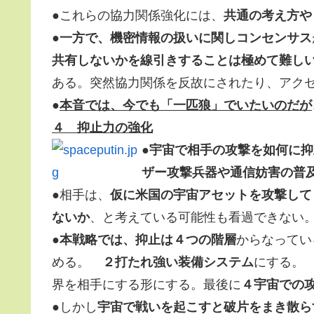
●これらの協力関係強化には、
共通の考え方や
●
一方で、機密情報の扱いに関しコンセンサス
共有しないかを線引きすることは極めて難し
ある。突然協力関係を反故にされたり、アク
●
本音では、今でも「一匹狼」でいたいのだが
４ 抑止力の強化
●
宇宙で相手の攻撃を如何に抑
ザー攻撃兵器や通信妨害の普
●相手は、
仮に米国の宇宙アセットを攻撃して
ないか
、と考えている可能性も看過できない
●
本戦略では、抑止は４つの階層
からなってい
める。
２打たれ強い装備システム
にする
界を相手にする形にする。最後に
４宇宙での
●しかし
宇宙で戦いを起こすと破片をまき散ら