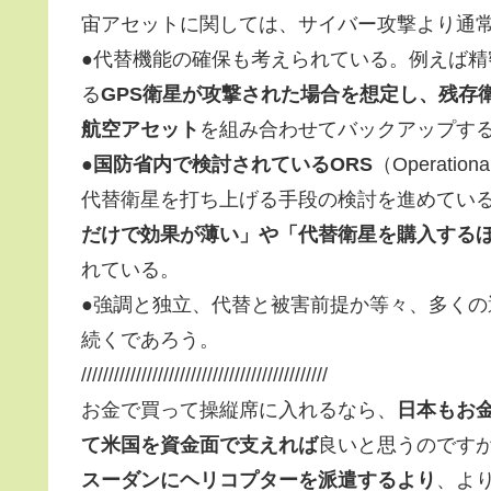
宙アセットに関しては、サイバー攻撃より通
●代替機能の確保も考えられている。例えば
る
GPS衛星が攻撃された場合を想定し、残存
航空アセット
を組み合わせてバックアップす
●
国防省内で検討されているORS
（Operation
代替衛星を打ち上げる手段の検討を進めている
だけで効果が薄い」や「代替衛星を購入する
れている。
●強調と独立、代替と被害前提か等々、多く
続くであろう。
/////////////////////////////////////////////
お金で買って操縦席に入れるなら、
日本もお
て米国を資金面で支えれば
良いと思うのです
スーダンにヘリコプターを派遣するより
、よ