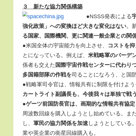
３ 新たな協力関係構築
●NSSS発表による
強化政策」への変換ほど大きな変化はない
。
る国家、国際機関、更に関連一般企業との関
●米国全体の宇宙能力を向上させ、
コストを抑
とになっている。例えば、
米戦略軍のバーデ
係者も交えた
国際宇宙作戦センターに代わり
多国籍部隊の作戦を
司ることになろう、と国
●戦略軍司令官は、情報共有に制限を付けよ
カートライト副議長も、今後我々は単独で戦
●
ゲーツ前国防長官は、画期的な情報共有協定
周波数回線を購入しようとし始めている。ま
し、
軍民の協力関係を加速
しようとしている
業や英企業の衛星回線購入も。