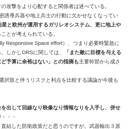
常の攻撃をより心配すると関係者は述べている。
精密誘導兵器や地上兵士の行動に欠かせなくなってい
衛星と欧州が運用するガリレオシステム、更に地上や
ることが考えられている。
ally Responsive Space effort）、つまり必要時緊急に
。しかしORSに関しては、
「また敵に目標を与える
ほど予算に余裕はない」との指摘も
主要幹部から成さ
の選択肢と伴うリスクと利点を比較する議論が今後も
金を出して回線なり映像なり情報なりを入手し、併せ
が・・・
り直結した防衛政策だと思うのですが。武器輸出３原