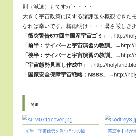
則（減速）もですが・・・・
大きく宇宙政策に関する諸課題を概観できた
なれば幸いです。梅雨明け・・・暑さ厳しき
「衝突警告677回中国産宇宙ゴミ」
→http://hol
「前半：サイバーと宇宙演習の教訓」
→http://
「後半：サイバーと宇宙演習の教訓」
→http://
「宇宙態勢見直し作成中」
→http://holyland.bl
「国家安全保障宇宙戦略：NSSS」
→http://hol
関連
前半：宇宙優勢を保つ５つの鍵
英空軍中将が