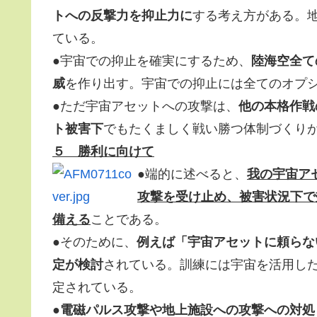
トへの反撃力を抑止力に
する考え方がある。
ている。
●宇宙での抑止を確実にするため、
陸海空全て
威
を作り出す。宇宙での抑止には全てのオプ
●ただ宇宙アセットへの攻撃は、
他の本格作戦
ト被害下
でもたくましく戦い勝つ体制づくり
５ 勝利に向けて
●端的に述べると、
我の宇宙ア
攻撃を受け止め、被害状況下で
備える
ことである。
●そのために、
例えば「宇宙アセットに頼らな
定が検討
されている。訓練には宇宙を活用し
定されている。
●
電磁パルス攻撃や地上施設への攻撃への対処