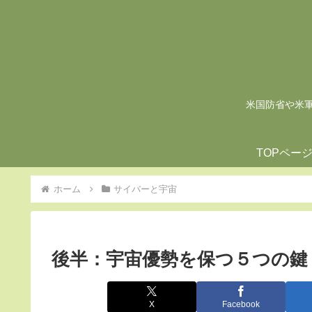
米国防省や米軍の
TOPペー
ホーム
サイバーと宇宙
後半：宇宙優勢を保つ５つの鍵
X
Facebook