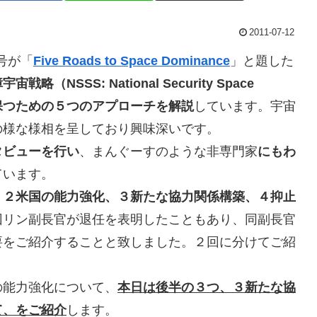
2011-07-12
７月号が「
Five Roads to Space Dominance
」と題した
戦略（NSSS: National Security Space
を保つための５つのアプローチを解説
しています。宇宙
の様な様相を呈しており興味深いです。
タビューを行い
、まんぐーすのような非専門家
にもわ
ています。
、２米国の能力強化、３新たな協力関係構築、４抑止
回リン副長官が退任を表明したこともあり、同副長官
要をご紹介することと致しました。２回に分けてご紹
の能力強化について、
本日は後半の３つ、３新たな協
て、をご紹介
します。