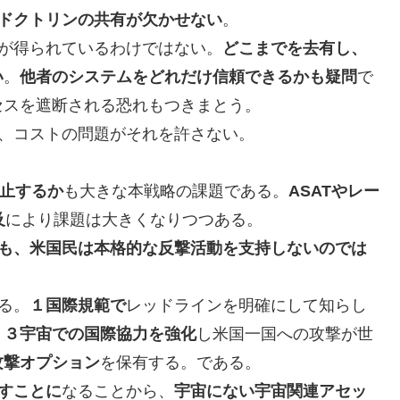
ドクトリンの共有が欠かせない
。
が得られているわけではない。
どこまでを去有し、
い
。
他者のシステムをどれだけ信頼できるかも疑問
で
セスを遮断される恐れもつきまとう。
、コストの問題がそれを許さない。
止するか
も大きな本戦略の課題である。
ASATやレー
及
により課題は大きくなりつつある。
も、米国民は本格的な反撃活動を支持しないのでは
。
る。
１国際規範で
レッドラインを明確にして知らし
。
３宇宙での国際協力を強化
し米国一国への攻撃が世
攻撃オプション
を保有する。である。
すことに
なることから、
宇宙にない宇宙関連アセッ