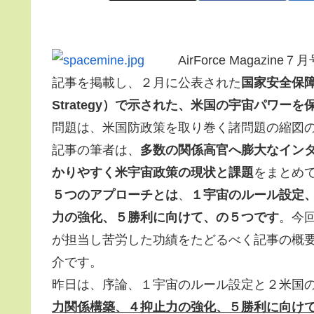
AirForce Magazine
記事を掲載し、２月に公表された
国家安全保障宇宙
Strategy）で示された、米国の宇宙パワー
問題は、米国防政策を取り巻く諸問題の縮図
記事の筆者は、
多数の関係高官へ膨大なイン
かりやすく米宇宙政策の現状と課題
をまとめ
５つのアプローチとは
、
１宇宙のルール設定
力の強化、５勝利に向けて、の５つです
。今
が担当し苦労した功績をたどるべく記事の概
介です。
昨日は、序論、１宇宙のルール設定と２米国
力関係構築、４抑止力の強化、５勝利に向け