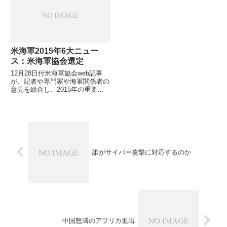
が・・・5月26日、Mark Milley統
合参謀本部...
米海軍2015年6大ニュー
ス：米海軍協会選定
12月28日付米海軍協会web記事
が、記者や専門家や海軍関係者の
意見を総合し、2015年の重要事
象や事件を６つリストアップして
います。特に番号を振って順序を
付けているわけではありません
が、記載順序がインパクトの大き
さ順を表現しているのかもし...
誰がサイバー攻撃に対応するのか
中国怒濤のアフリカ進出