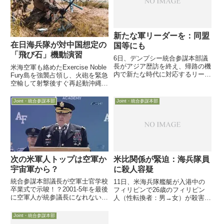
新たな軍リーダーを：同盟
在日海兵隊が対中国想定の
国等にも
「飛び石」機動演習
6日、デンプシー統合参謀本部議
長がアジア歴訪を終え、帰路の機
米海空軍も絡めたExercise Noble
内で新たな時代に対応するリーダ
Fury島を強襲占領し、火砲を緊急
ー育成の重要性を語っています。
空輸して射撃後すぐ再起動沖縄本
非常に間接的ながら、アジア太平
島、伊江島、硫黄島を使用して
洋地域の同盟国等のリーダーに関
22日付Militarty.comが、米海兵隊
Joint・統合参謀本部
Joint・統合参謀本部
しても新たな環境や脅威に対応し
が中国との戦いを想定し、太平洋
た変化を求めています
の島々の間を迅速に機動展開...
次の米軍人トップは空軍か
米比関係が緊迫：海兵隊員
宇宙軍から？
に殺人容疑
統合参謀本部議長が空軍士官学校
11日、米海兵隊艦艇が入港中の
卒業式で示唆！？2001-5年を最後
フィリピンで26歳のフィリピン
に空軍人が統参議長になれない現
人（性転換者：男→女）が殺害さ
実空軍創設の1947年以降、4人だ
れ、米海兵隊員に容疑が掛けられ
けが空軍から統参議長にちょっと
ている模様です
Joint・統合参謀本部
品のない卒業式スピーチです