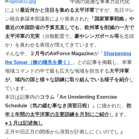
中国の急激な軍事力近代化
により
最近何かと注目を集める太平洋軍
ですが、先日マレ
ン統合参謀本部議長により発表された
「国家軍事戦略」や
最近の米国防省の予算見直しでも、欧州軍を削減の一方で
太平洋軍の充実
（分散配置で。
豪やシンガポール等
を念頭
か）を臭わせる表現が増えてきています。
そんな中、
２月号のAirForce Magazine
が「
Sharpening
the Spear（槍の穂先を磨く）
」との記事を掲載し、米軍
地域コマンドの中で最も広大な地域を担当する
大平洋軍
が、域内の国と様々な訓練に取り組んでいる様子を紹介
し
ています。
本日は記事内の
コラム「An Unrelenting Exercise
Schedule（気の緩む事なき演習日程）」
に描かれた、
昨
年１年間の太平洋軍の主要訓練を月別にご紹介
します。
●１月は記述無し
正月や旧正月の関係から演習が計画しにくいのでしょ