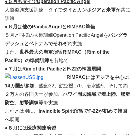
●５月もタイでOperation Pacific Angel
人道復興支援訓練。タイで
タイとカンボジアと米軍
が共に
訓練
●６月は他のPacific AngelとRIMPAC準備
５月と同様の人道訓練Operation Pacific Angelを
バングラ
デッシュとベトナムでそれぞれ
実施
また、
世界最大の海軍演習RIMPAC（Rim of the
Pacific）の準備訓練
を各地で
●７月はRim of the PacificとF-22の韓国展開
RIMPACにはアジアを中心に
14カ国が参加
。艦船32、航空機170、潜水艦5、そして約
２万人の各国兵士が参加。
ハワイ周辺海域で着上陸、艦艇
防空、射撃訓練等
を実施
これとは別に、
Invincible Spirit演習でF-22が初めて韓国
へ
展開
●８月には医療関連演習