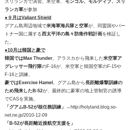
スリランカで演習。米空軍、
モンゴル、モルディブ、スリ
ランカ軍
が参加
●９月はValiant Shield
グアム島周辺地域で
米海軍海兵隊と空軍
が、同盟国やパー
トナー国に属する
西太平洋の島々防衛作戦計画
を検証し
た。
●10月は韓国と豪で
韓国ではMax Thunder
。アラスカから飛来した
米空軍ア
グレッサー飛行隊
のF-16が、米空軍と韓国空軍のF-15や
F-16と訓練。
豪ではExercise Hamel
。グアム島から
長距離爆撃訓練の
ため飛来したB-52
が、最終的に豪軍の地上管制官の誘導
でCASを実施。
「グアムB-52が核任務訓練」
→http://holyland.blog.so-
net.ne.jp/2010-12-09
「B-52が長距離近接航空支援を」