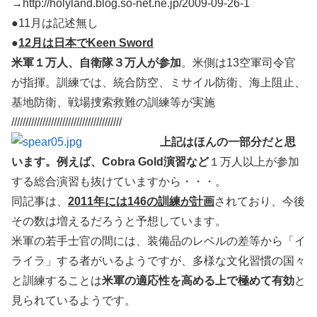
→http://holyland.blog.so-net.ne.jp/2009-09-26-1
●11月は記述無し
●
12月は日本でKeen Sword
米軍１万人、自衛隊３万人が参加
。米側は13空軍司令官
が指揮。訓練では、統合防空、ミサイル防衛、海上阻止、
基地防衛、戦場捜索救難の訓練等が実施
///////////////////////////////////////
上記はほんの一部分だと思
います。例えば、Cobra Gold演習など
１万人以上が参加
する総合演習も抜けていますから・・・。
同記事は、
2011年には146の訓練が計画
されており、今後
その数は増えるだろうと予想しています。
米軍の若手士官の間には、装備品のレベルの差等から「イ
ライラ」する者がいるようですが、多様な文化習慣の国々
と訓練することは
米軍の適応性を高める上で極めて有効
と
見られているようです。