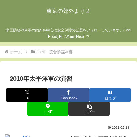
東京の郊外より２
米国防省や米軍の動きを中心に安全保障の話題をフォローしています。Cool
Head, But Warm Heartで
ホーム
Joint・統合参謀本部
2010年太平洋軍の演習
X
Facebook
はてブ
LINE
コピー
2011-02-14