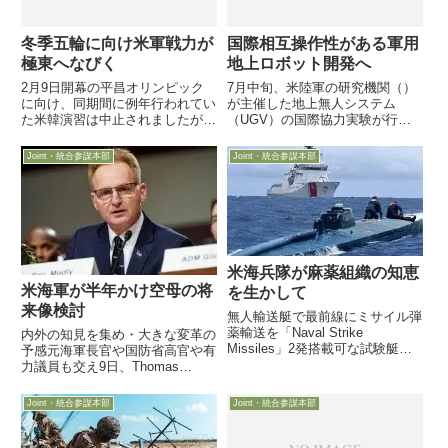
冬季五輪に向け米軍戦力が
国際相互操作性がある軍用
極東へなびく
地上ロボット開発へ
2月9日開幕の平昌オリンピック
7月中旬、米陸軍の研究機関（）
に向け、同期間に例年行われてい
が主催した地上無人システム
た米韓演習は中止されましたが、
（UGV）の国際協力実験が行わ
「弱みは見せないぞ」「ひるんで
れ、ドイツとトルコが参加したよ
ないぞ」の姿勢を見せるため、米
うです。また実験の主旨に賛同し
Joint・統合参謀本部
Joint・統合参謀本部
軍が各種戦力の極東派遣に動き始
た大小60社ものロボット関連企
めています先週、B-2爆撃機がグ
業がこの取り組みに関わっている
アム島に飛来し、16日には史...
とのこと
米海兵隊が麻薬組織の知恵
米海軍が半年かけ空母の将
を生かして
来像検討
無人輸送艇で最前線にミサイル弾
薬輸送を「Naval Strike
内外の知見を集め・大きな変革の
Missiles」2発搭載可な試験艇を
予感元海軍長官や国防省高官や有
来年春の演習に投入してより実戦
力議員も交え9日、Thomas
的な試験へ9月7日付Defense-
Modly海軍長官臨時代理が、
Newsは、米海兵隊が太平洋戦域
「Future Carrier 2030」（通称：
Joint・統合参謀本部
Joint・統合参謀本部
での分散拠点への兵器弾薬輸送手
FC-2030）との特別チームを立ち
段として...
上げ、現在4隻まで契約が終わっ
て...