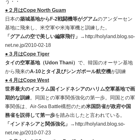
う・・
●２月はCope North Guam
日本の
築城基地からF-2戦闘機等がグアム
のアンダーセン
基地に飛来し、米空軍や米海軍機と訓練した。
「グアムの空で美しい編隊飛行」
→http://holyland.blog.so-
net.ne.jp/2010-02-18
●３月はCope Tiger
タイの空軍基地（Udon Thani）
で、韓国のオーサン基地
から飛来の
A-10とタイ及びシンガポール航空機
が訓練
●４月はCope West
世界最大のイスラム国インドネシアのハリム空軍基地で画
期的な訓練
。同国との軍事関係強化の第一歩。同国との軍
事関係は、Air-Sea Battle構想のため
米国防省が政府や国
務省を説得して第一歩
を踏み出したと言われている。
「インドネシアと関係強化」
→http://holyland.blog.so-
net.ne.jp/2010-07-23