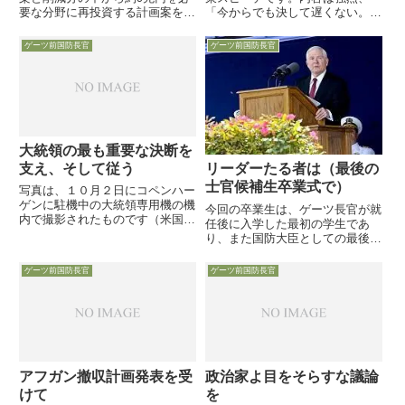
要な分野に再投資する計画案を発
「今からでも決して遅くない。欧
表。昨年6月に議会で説明した約
州諸国は国防機関のあり方と同盟
9兆円の削減に約5兆円を上乗せ
関係を正常に戻すことが出来るは
ゲーツ前国防長官
ゲーツ前国防長官
し、最近ホワイトハウス周辺から
ずだ。これは大西洋の向こうから
聞こえる「7兆円を純減せよ」等
要求したり強制することではな
の声に答える（対抗する？）姿勢
い。」・・です。
を・・・
大統領の最も重要な決断を
支え、そして従う
リーダーたる者は（最後の
士官候補生卒業式で）
写真は、１０月２日にコペンハー
ゲンに駐機中の大統領専用機の機
今回の卒業生は、ゲーツ長官が就
内で撮影されたものです（米国防
任後に入学した最初の学生であ
省ＨＰより）。 大統領の向かい
り、また国防大臣としての最後の
に座るのはアフガニスタンでの戦
士官学校卒業式でもあることか
闘を指揮するマクリスタル司令官
ら、その思いが原稿から伝わって
ゲーツ前国防長官
ゲーツ前国防長官
です。１０月２日といえば五輪開
くるような気がして目頭
催地が決定した日。オバマ大統
が・・・。30年前のCIAでの失敗
領...
から先日のビンラディン作戦成功
までの思いも・・
アフガン撤収計画発表を受
政治家よ目をそらすな議論
けて
を