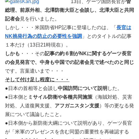
13日、ゲーツ国防長官が
管
総理、前原外相、北澤防衛大臣と会談し、北澤大臣と共同
記者会
見を行いました。
しかし・・・米国防省HP記事に登場したのは、「
長官は
NK挑発行為の防止の必要性を強調
」とのタイトルの記事
１本だけ（13日21時現在）。
しかも
・・・その
記事の約６割がNKに関するゲーツ長官
の会見発言で、中身も中国での記者会見で述べたのと同じ
です。言葉遣いまで・・・
そして付け足し程度に・・・
●日本の首相等と会談し
中国訪問について説明
した。
●日本側と
ミサイル防衛や各種共同施策
（海賊対処、災害
対処、人道復興支援、
アフガニスタン支援
）等の更なる発
展について議論したこと。
●日本側から新防衛大綱について説明があり、ゲーツ長官
が「米軍のプレゼンスを含む同盟の重要性を再確認する