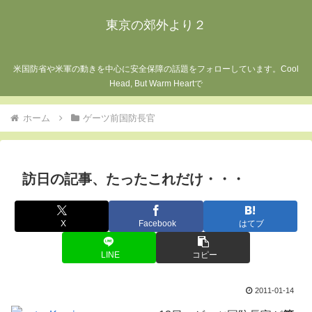
東京の郊外より２
米国防省や米軍の動きを中心に安全保障の話題をフォローしています。Cool
Head, But Warm Heartで
ホーム
ゲーツ前国防長官
訪日の記事、たったこれだけ・・・
X
Facebook
はてブ
LINE
コピー
2011-01-14