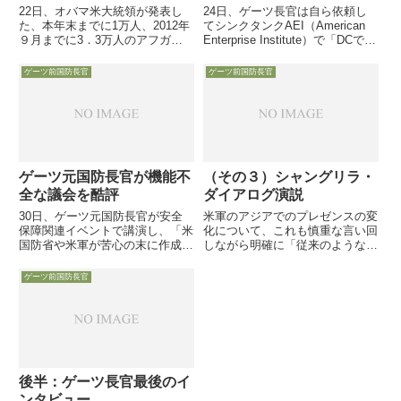
22日、オバマ米大統領が発表し
24日、ゲーツ長官は自ら依頼し
た、本年末までに1万人、2012年
てシンクタンクAEI（American
９月までに3．3万人のアフガニ
Enterprise Institute）で「DCでの
スタン駐留米軍を撤退させる計画
最後の政策スピーチ」を行いまし
は、低迷する経済を背景に厭戦ム
た。このシンクタンクは共和党系
ゲーツ前国防長官
ゲーツ前国防長官
ードが広がる米世論に配慮し、ア
のメジャーな組織で、基本的に軍
フガンの治安より12年11月の大
事費削減はけしからんと主張をし
統領選を視野に国内世論を...
ている所です。
ゲーツ元国防長官が機能不
（その３）シャングリラ・
全な議会を酷評
ダイアログ演説
30日、ゲーツ元国防長官が安全
米軍のアジアでのプレゼンスの変
保障関連イベントで講演し、「米
化について、これも慎重な言い回
国防省や米軍が苦心の末に作成し
しながら明確に「従来のような軍
た予算削減案を拒絶」するなど機
基地の存在だけを尺度にすべきで
能不全に陥っている米議会を厳し
はない」と従来型兵力の実質削減
ゲーツ前国防長官
く批判し、「米議会の議員は、中
に言及しました。まさにCSBAの
学生の歴史の教科書で妥協の精神
対中国構想やAir-Sea Battle
を勉強し直せ」と訴え
Conceptの概念そのものです
後半：ゲーツ長官最後のイ
ンタビュー