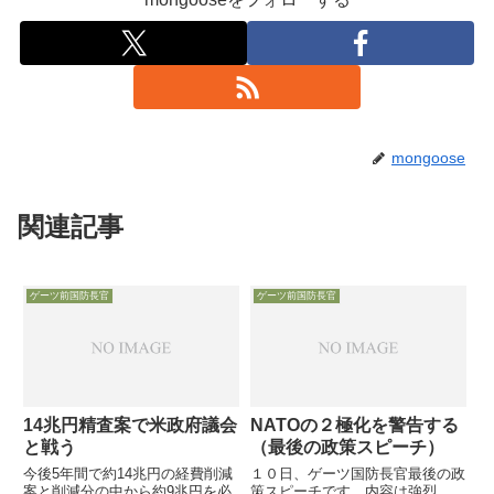
mongoose
関連記事
ゲーツ前国防長官
ゲーツ前国防長官
14兆円精査案で米政府議会
NATOの２極化を警告する
と戦う
（最後の政策スピーチ）
今後5年間で約14兆円の経費削減
１０日、ゲーツ国防長官最後の政
案と削減分の中から約9兆円を必
策スピーチです。内容は強烈、