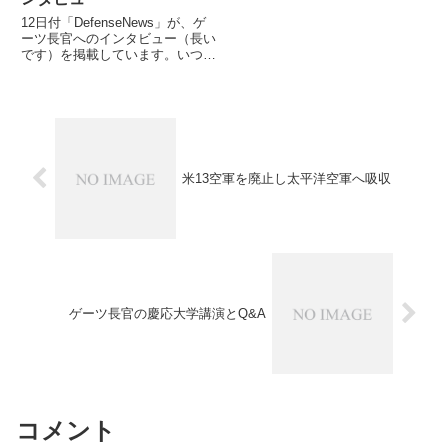
12日付「DefenseNews」が、ゲ
ーツ長官へのインタビュー（長い
です）を掲載しています。いつ実
施されたものかが不明ですが、
延々と本ブログでご紹介してきた
ゲーツ長官の主張が、新たな事例
を含めて述べられており、非常に
興味深いです
米13空軍を廃止し太平洋空軍へ吸収
ゲーツ長官の慶応大学講演とQ&A
コメント