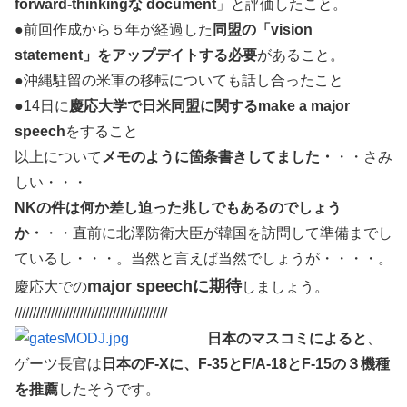
forward-thinkingな document
」と評価したこと。
●前回作成から５年が経過した
同盟の「vision
statement」をアップデイトする必要
があること。
●沖縄駐留の米軍の移転についても話し合ったこと
●14日に
慶応大学で日米同盟に関するmake a major
speech
をすること
以上について
メモのように箇条書きしてました・
・・さみ
しい・・・
NKの件は何か差し迫った兆しでもあるのでしょう
か・
・・直前に北澤防衛大臣が韓国を訪問して準備までし
ているし・・・。当然と言えば当然でしょうが・・・・。
major speechに期待
慶応大での
しましょう。
//////////////////////////////////////////
日本のマスコミによると
、
ゲーツ長官は
日本のF-Xに、F-35とF/A-18とF-15の３機種
を推薦
したそうです。