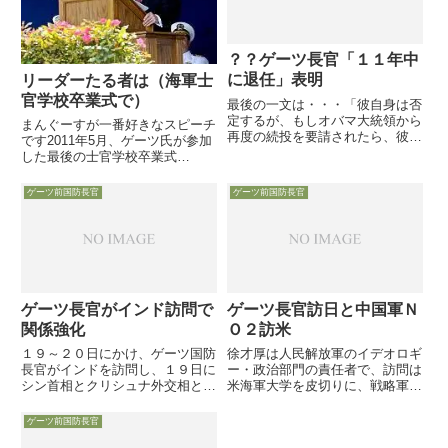
？？ゲーツ長官「１１年中
に退任」表明
リーダーたる者は（海軍士
官学校卒業式で）
最後の一文は・・・「彼自身は否
定するが、もしオバマ大統領から
まんぐーすが一番好きなスピーチ
再度の続投を要請されたら、彼は
です2011年5月、ゲーツ氏が参加
Yesと答えるタイプの男である」
した最後の士官学校卒業式
となっています。 要注意の報道
で/////////////////////////////////////////////
です。
//////////////////////////////...
ゲーツ前国防長官
ゲーツ前国防長官
ゲーツ長官がインド訪問で
ゲーツ長官訪日と中国軍Ｎ
関係強化
Ｏ２訪米
１９～２０日にかけ、ゲーツ国防
徐才厚は人民解放軍のイデオロギ
長官がインドを訪問し、１９日に
ー・政治部門の責任者で、訪問は
シン首相とクリシュナ外交相と会
米海軍大学を皮切りに、戦略軍司
談しました。２０日にはアントニ
令部、ラスベガス郊外のネリス空
ー国防相と会談予定です。また１
軍基地、サンディエゴの海軍航空
ゲーツ前国防長官
９日付のインド有力紙「Times of
基地、そしてハワイの太平洋軍司