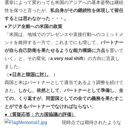
選挙によって変わっても米国のアジアへの基本姿勢は継続
性を保つと言ったが、
私自身がその継続性を体現して留任
するとは思わなかった・・・。
●アジア全般への米国の政策
「米国は、地域でのプレゼンスや直接行動へのコミットメ
ントを維持する一方で、これまでにも増して、
パートナー
が自ら自己防衛を果たせるような能力構築に力点
を置いて
いく」と、その変化（
a very real shift
）の方向に言及し
ました。
（
●
日本と韓国に対し
、）
両国と米はパートナーとして適当であるよう調整を続けて
きた。
しかし、依然として、パートナーとして準備し、全
ての、くり返すが、同盟国としての全ての義務を果たすこ
とができるパートナーでなければならない
。
●（質疑応答：六カ国協議の評価）
現時点では期待されたような