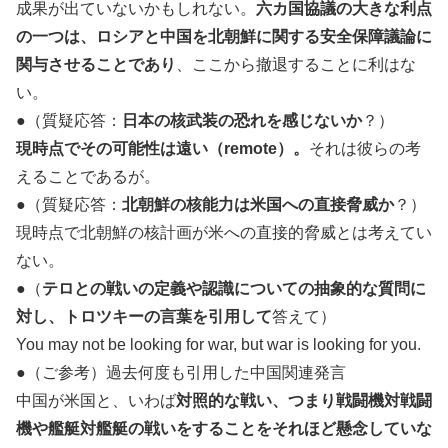
成果が出ていないかもしれない。
六カ国協議の大きな利点
の一つは、ロシアと中国を北朝鮮に関する安全保障議論に
関与させることであり
、ここから撤退することに利はな
い。
●（質疑応答：
日本の核武装の恐れを感じないか
？）
現時点でその可能性は遠い（remote）。
それは彼らの考
えることであるが。
●（質疑応答：
北朝鮮の核能力は米国への直接脅威か
？）
現時点で北朝鮮の核計画が米への直接的脅威とは考えてい
ない。
●（
テロとの戦いの定義や認識についての抽象的な質問に
対し、トロツキーの言葉を引用して
答えて）
You may not be looking for war, but war is looking for you.
●（ご参考）過去何度も引用した中国関連発言
中国が米国と、いわば
対照的な戦い、つまり戦闘機対戦闘
機や艦艇対艦艇の戦いをすることをそれほど懸念していな