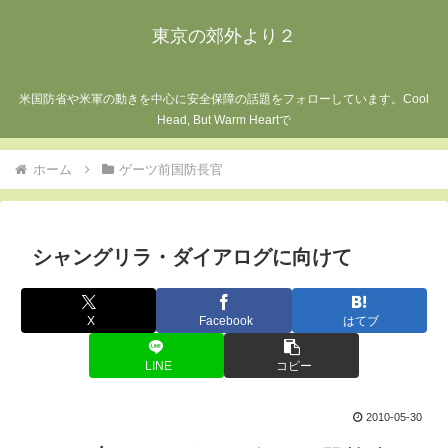
東京の郊外より２
米国防省や米軍の動きを中心に安全保障の話題をフォローしています。Cool
Head, But Warm Heartで
ホーム
ゲーツ前国防長官
シャングリラ・ダイアログに向けて
X
Facebook
はてブ
LINE
コピー
2010-05-30