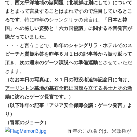
て、西太平洋地域の諸問題（北朝鮮は別にして）について
まとまって言及することはまれですので注目しているとこ
ろです
。特に昨年のシャングリラの発言は、「
日本と韓
国」への厳しい姿勢と「六カ国協議」に関する本音発言が
際だっていました
。
・・・と言うことで、
昨年のシャングリラ・ホテルでのス
ピーチと質疑応答を昨年６月１日の記事等から振り返って
頂き、
次の週末のゲーツ演説への準備運動
とさせていただ
きます。
（なお本日の写真は、３１日の戦没者追悼記念日に向け、
アーリントン墓地の墓石全部に国旗を立てる兵士とその激
励に訪れたゲーツ長官です。）
（以下昨年の記事「アジア安全保障会議：ゲーツ発言」よ
り）
（冒頭のジョーク）
昨年のこの場では、米政権が