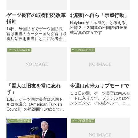
ゲーツ長官の取得開発改革
北朝鮮へ自ら「示威行動」
指針
Holylandが「示威的」と考える、
米韓２＋２関連の米国防省HP掲
14日、米国防省でゲーツ国防長
載写真の数々です
官は担当のカーター国防次官（取
得兵站技術担当）と共に記者会見
し、「直ちに取りかかる」国防省
の取得調達改革の戦略と方針を発
ゲーツ前国防長官
ゲーツ前国防長官
表しました・・・
「賢人は旧友を常に忘れ
今週は南米カリブモードで
ず」
１２日の週、ゲーツ長官は南米モ
ードに入ります。ブラジルとはペ
18日、ゲーツ国防長官は米国ト
ンタゴンで、その後ペルー、コロ
ルコ協議会（American Turkish
ンビア、バルバドスを訪問予定だ
Council）の第29回年次総会でス
そうです。●ブラジルとは・・１
ピーチし、「多少の意見の食い違
２日にブラジル国防大臣をペンタ
いがあっても、古くからの友人で
ゲーツ前国防長官
ゲーツ前国防長官
ゴンに迎え、これまでの個別的な
ある米国とトルコは大局的な観点
ものではなく、公式な軍同士の
からその関係を発展させよう」と
関...
述べました。