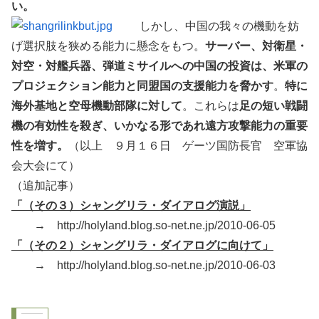
い。
しかし、中国の我々の機動を妨
げ選択肢を狭める能力に懸念をもつ。
サーバー、対衛星・
対空・対艦兵器、弾道ミサイルへの中国の投資は、米軍の
プロジェクション能力と同盟国の支援能力を脅かす
。
特に
海外基地と空母機動部隊に対して
。これらは
足の短い戦闘
機の有効性を殺ぎ、いかなる形であれ遠方攻撃能力の重要
性を増す。
（以上 ９月１６日 ゲーツ国防長官 空軍協
会大会にて）
（追加記事）
「（その３）シャングリラ・ダイアログ演説」
→ http://holyland.blog.so-net.ne.jp/2010-06-05
「（その２）シャングリラ・ダイアログに向けて」
→ http://holyland.blog.so-net.ne.jp/2010-06-03