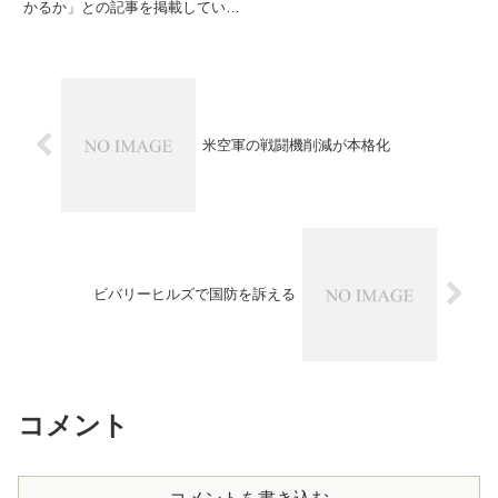
かるか」との記事を掲載していま
す。植物工場とは、光や水、温度
を管理した屋内施設で無農薬の野
菜を育てる「工場」ですが、その
実態は？
米空軍の戦闘機削減が本格化
ビバリーヒルズで国防を訴える
コメント