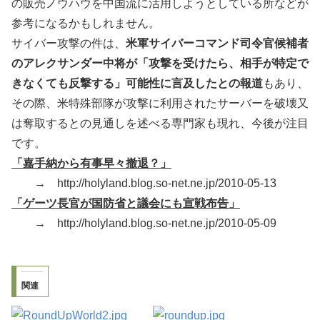
の販売ノウハウを中国流に活用しようとしている所などが
参考になるかもしれません。
サイバー攻撃の件は、
米軍サイバーコマンド司令官候補者
のアレクサンダー中将が「攻撃を受けたら、相手が特定で
きなくても反撃する」可能性に言及したとの報道
もあり、
その際、米特殊部隊が攻撃に利用されたサーバーを破壊又
は奪取するとの見通しを述べる専門家も現れ、今後が注目
です。
「嘉手納から有事早々撤退？」
→ http://holyland.blog.so-net.ne.jp/2010-05-13
「ゲーツ長官が国防省と議会にも宣戦布告」
→ http://holyland.blog.so-net.ne.jp/2010-05-09
関連