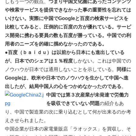
しもう一つの観点、
つまり中国文化圏にあったコンテンツ
や検索サービスを提供できなかった事の重要性を忘れては
いけない。実際に中国でGoogleと百度の検索サービスを
比較してみると、圧倒的に百度の方が優れている。サービ
ス開発に携わる要員の数も百度が勝っている。中国での利
用者のニーズを的確に掴めなかったのである。
●
百度（ｂａｉｄｕ）は以前から日本にも進出している
が、日本でのシェアは１％程度
しかない。これは中国での
ノウハウが日本では通用しないことを示している。
同様に
Googleは、欧米や日本でのノウハウを生かして中国へ進
出したが、結局中国人の心をつかめなかったのである
。
中国では第３次産業が未発達で労働力
を吸収できていない問題
の紹介もあ
り、中国で製造業の次に乗り込むとして何が出来るのか考
えさせられました。
中国企業が日本の家電量販店「ラオックス」を買収し、そ