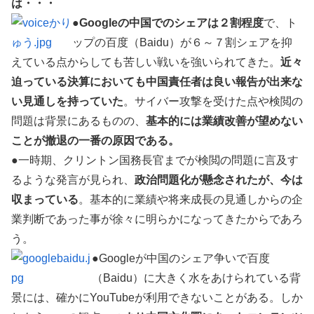
は・・・
●
Googleの中国でのシェアは２割程度
で、ト
ップの百度（Baidu）が６～７割シェアを抑
えている点からしても苦しい戦いを強いられてきた。
近々
迫っている決算においても中国責任者は良い報告が出来な
い見通しを持っていた
。サイバー攻撃を受けた点や検閲の
問題は背景にあるものの、
基本的には業績改善が望めない
ことが撤退の一番の原因である。
●一時期、クリントン国務長官までが検閲の問題に言及す
るような発言が見られ、
政治問題化が懸念されたが、今は
収まっている
。基本的に業績や将来成長の見通しからの企
業判断であった事が徐々に明らかになってきたからであろ
う。
●Googleが中国のシェア争いで百度
（Baidu）に大きく水をあけられている背
景には、確かにYouTubeが利用できないことがある。しか