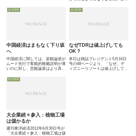
が控えていることから、将来を展
世界的な不況の中、中国に頼らざ
望する内容となっています。
るを得ない切実な現実と、本当に
経済情勢
経済情勢
どうなるんだとの不安感がこれら
特集記事や番組の背景にあるよう
に思われます。そんな中、PHP...
中国経済はまもなく下り坂
なぜTDRは値上げしても
へ
OK？
中国経済に関しては、楽観論派が
本日は雑誌プレジデント5月16日
ムード先行で客観的根拠説明が薄
号の48ページより、「なぜ、デ
いのに対し、悲観論派はより具体
ィズニーリゾートは値上げしても
的に問題点を示している点が論断
人が集まったのか」との記事の概
で見られる特徴です。月刊情報誌
要をご紹介します。
経済情勢
「フォーサイト」の２月号
に・・・
大企業続々参入：植物工場
は儲かるか
週刊東洋経済2012年6月30日号が
「大企業続々参入：植物工場は儲