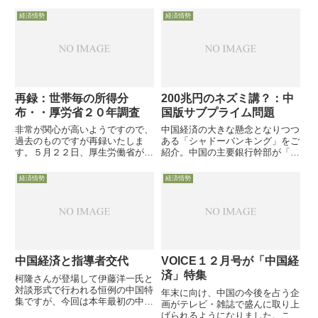
に変化があるようです。これまで
Babones教授の論文も同時に掲載
の仮説とは・・・●中国首脳部は
し、学術雑誌としてのバランスを
経済情勢
経済情勢
人民の経済格差不満から来る社会
図っています。
の混乱を最も危惧 ↓ ●人民の
不満を爆発させないため何とか
雇...
再録：世帯毎の所得分
200兆円のネズミ講？：中
布・・厚労省２０年調査
国版サブプライム問題
非常が関心が高いようですので、
中国経済の大きな懸念となりつつ
過去のものですが再録いたしま
ある「シャドーバンキング」をご
す。５月２２日、厚生労働省が平
紹介。中国の主要銀行幹部が「ネ
成２０年国民生活基礎調査の概要
ズミ講」と呼び、大物投資家ソロ
を発表し、各世帯毎の所得の分布
ス氏が「中国版サブプライムだ」
経済情勢
経済情勢
が度数分布グラフで紹介されてい
と警告を発した200兆円を超える
ます。グラフ（）各世帯の所得の
と噂される資金の仕組みと問題と
単純平均は５５６万円ですが、分
は・・・
布...
中国経済と指導者交代
VOICE１２月号が「中国経
済」特集
柯隆さんが登場して伊藤洋一氏と
対談形式で行われる恒例の中国特
年末に向け、中国の今後を占う企
集ですが、今回は本年最初の中国
画がテレビ・雑誌で盛んに取り上
特集でもあり、秋に指導層の交代
げられるようになりました。この