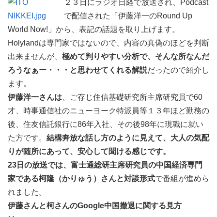
２３日にラジオ日経で放送され、Podcast
で配信された「伊藤洋一のRound Up
World Now!」から、表記の話題を取り上げます。
Holylandは専門家ではないので、内容の真偽のほどを判断
出来ませんが、
極めて判りやすい分析で、そんな所なんだ
ろうなぁー・・・と思わせてくれる解説
だったので紹介し
ます。
伊藤洋一さんは
、ご存じ住信基礎研究所主席研究員で60
才、時事通信社のニューヨーク特派員等１３年ほど勤務の
後、住友信託銀行に86年入社、その後98年に現職に就い
た方です。
結構奔放な話し方のように見えて、大人の気配
りが随所にあって、安心して聞ける感じです。
23日の放送では、富士通総研主席研究員の中国経済専門
家である柯隆（かりゅう）さんと対談形式
で番組が進めら
れました。
伊藤さんと柯さんのGoogle中国撤退に関する見方