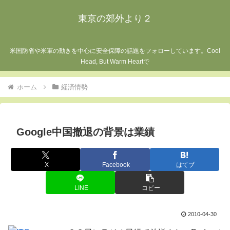
東京の郊外より２
米国防省や米軍の動きを中心に安全保障の話題をフォローしています。Cool
Head, But Warm Heartで
ホーム
経済情勢
Google中国撤退の背景は業績
X
Facebook
はてブ
LINE
コピー
2010-04-30