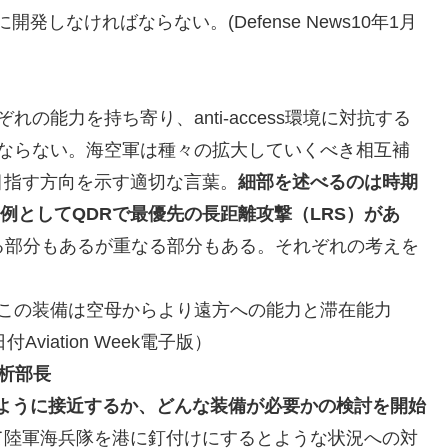
）を早急に開発しなければならない。(Defense News10年1月
の能力を持ち寄り、anti-access環境に対抗する
ならない。海空軍は種々の拡大していくべき相互補
目指す方向を示す適切な言葉。
細部を述べるのは時期
例としてQDRで最優先の長距離攻撃（LRS）があ
で異なる部分もあるが重なる部分もある。それぞれの考えを
この装備は空母からより遠方への能力と滞在能力
Aviation Week電子版）
析部長
にどのように接近するか、どんな装備が必要かの検討を開始
て陸軍海兵隊を港に釘付けにするとような状況への対