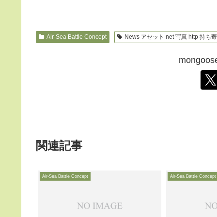
Air-Sea Battle Concept
News アセット net 写真 http 持ち
mongo
関連記事
Air-Sea Battle Concept
Air-Sea Battle Concept