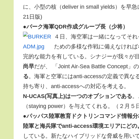
に、小型の核（deliver in small yields
21日版)
●バーク海軍QDR作成グループ長（少将）
４日、海空軍は一緒になってそれぞれ
ための多様な作戦に備えなければ
完的な能力を有している。シナジーが我々が
尚早
だが、 「Joint Air-Sea Battle Concept」の
る
。海軍と空軍にはanti-accessの定義
持ち寄り、anti-accessへの対応を考える。
N-UCAS(写真上)は一つのオプションである
。
（staying power）を与えてくれる。（２月５日付
●パッパス陸軍教育ドクトリンコマンド情報分
陸軍と海兵隊でanti-access環境エリア
している。新たなハイブリッドな脅威を用い