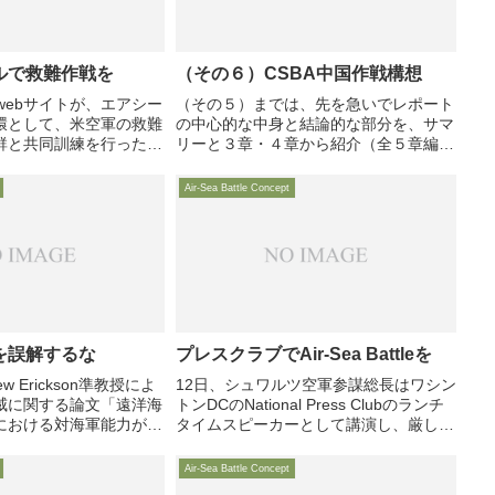
ルで救難作戦を
（その６）CSBA中国作戦構想
webサイトが、エアシー
（その５）までは、先を急いでレポート
環として、米空軍の救難
の中心的な中身と結論的な部分を、サマ
群と共同訓練を行った様
リーと３章・４章から紹介（全５章編
す。米空母群が被害を受
制）しましたが、もう少し前置き的な部
攻撃を受ける危険のある
分を見ておくべきとの反省もあり、２章
Air-Sea Battle Concept
出する
「A2ADにより生ずる作戦上の問題」に
戻ります
を誤解するな
プレスクラブでAir-Sea Battleを
w Erickson準教授によ
12日、シュワルツ空軍参謀総長はワシン
威に関する論文「遠洋海
トンDCのNational Press Clubのランチ
における対海軍能力が脅
タイムスピーカーとして講演し、厳しい
旧思考の戦いでなく、中
財政状況化にあっても情勢の変化に立ち
点を最大限に生かす非対
向かうこと、Air-Sea Battle への取り組
Air-Sea Battle Concept
追求する、との主張
み、特に海軍との協力の方向性について