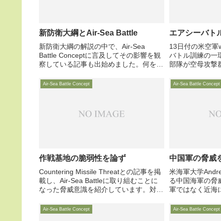
新防衛大綱とAir-Sea Battle
エアシーバト
新防衛大綱の解説の中で、Air-Sea
13日付の米空軍
Battle Conceptに言及してその影響を観
バトル訓練の一
察している記事も出始めました。何を今
部隊が空母攻撃
頃・・・との感は否めませんが、正しい
子を報じていま
方向性の記事ですので、中身はありませ
け、引き続き敵
Air-Sea Battle Concept
Air-Sea Battle Concept
んが概要を取り上げます。
地域で兵士を救
作戦基地の脆弱性を論ず
中国軍の脅威
Countering Missile Threatとの記事を掲
米海軍大学Andre
載し、Air-Sea Battleに取り組むことに
る中国海軍の脅
なった脅威意識を紹介しています。対象
軍ではなく近海
国の脅威ではなく、米国自身が作戦基盤
威の中核」が、
基地への直接的脅威から目を背けてきた
国は近海で、利
Air-Sea Battle Concept
Air-Sea Battle Concept
ことへの反省が中心・・・
称戦法で利益を