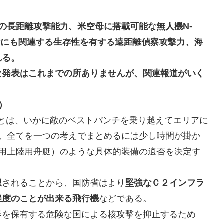
の長距離攻撃能力、米空母に搭載可能な無人機N-
討にも関連する生存性を有する遠距離偵察攻撃力、海
れる。
な発表はこれまでの所ありませんが、関連報道がいく
）
conceptとは、いかに敵のベストパンチを乗り越えてエリアに
。全てを一つの考えでまとめるには少し時間が掛か
用上陸用舟艇）のような具体的装備の適否を決定す
想
されることから、国防省はより
堅強なＣ２インフラ
程度のことが出来る飛行機
などである。
器を保有する危険な国による核攻撃を抑止するため