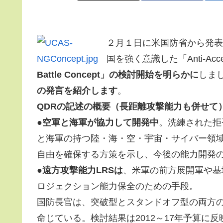
２月１日に米国防省から発表
国を強く意識した「Anti-A
Battle Concept」の検討開始を明らかに
しま
の発言を紹介します
。
QDRの記述の概要（長距離攻撃能力も併せて
●
空軍と海軍が協力して開発中
。洗練された拒
と海軍の持つ陸・海・空・宇宙・サイバー領
自由を確保する方策を示し、今後の能力開発
●
遠方攻撃能力LRSは
、米軍の前方展開軍や基
ロジェクション能力保全のための手段。
国防長官は、突破型とスタンドオフ型の両方
命じている。検討結果は2012～17年予算に