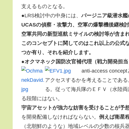
支えるものとなる。
●LRS検討中の中身には、
バージニア級潜水艦
UCASの偵察・攻撃力、空軍の爆撃機後継検
空軍共同の新型巡航ミサイルの検討等が含ま
このコンセプトに関してのはこれ以上の公式
つか有り、それを紹介します。
●オクマネック国防次官補代理（戦力開発担当
anti-access 
アクセスするかを考えることである
る。従って海兵隊のＥＦＶ（水陸両
る段階にはない。
宇宙アセットが強力な妨害を受けることが予
を開発配備しなければならない。
例えば衛星
（北朝鮮のような）地域レベルの少数の核兵