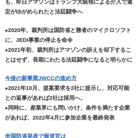
も、即日アマゾンはトランプ大統領による介入で選
定がゆがめられたと法廷闘争へ
2020年、裁判所は国防省と勝者のマイクロソフト
●
に、JEDI事業の停止を命令
2021年初、裁判所はアマゾンの訴えを却下するこ
●
とはせず、長期にわたる法廷闘争になると明らかに
今後の新事業JWCCの進め方
2021年10月、提案要求を2社に提示し、対応可能
●
との返事があれば2社は採用へ。
同時に、産業界にも問いかけ、条件を満たす企業
●
があれば、2022年4月に参加企業を最終発表
米国防省発表で報道官は