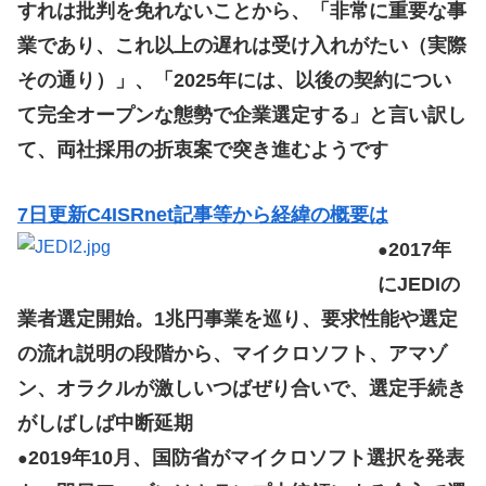
すれは批判を免れないことから、「非常に重要な事
業であり、これ以上の遅れは受け入れがたい（実際
その通り）」、「2025年には、以後の契約につい
て完全オープンな態勢で企業選定する」と言い訳し
て、両社採用の折衷案で突き進むようです
7日更新C4ISRnet記事等から経緯の概要は
2017年
●
にJEDIの
業者選定開始。1兆円事業を巡り、要求性能や選定
の流れ説明の段階から、マイクロソフト、アマゾ
ン、オラクルが激しいつばぜり合いで、選定手続き
がしばしば中断延期
2019年10月、国防省がマイクロソフト選択を発表
●