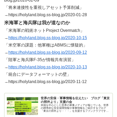
blog.jp/2020-02-09
「将来連接性を重視しアセット予算削減」
→https://holyland.blog.ss-blog.jp/2020-01-28
米海軍と海兵隊は我が道なのか
「米海軍の戦術ネットProject Overmatch」
→
https://holyland.blog.ss-blog.jp/2020-10-15
「米空軍の課題：他軍種はABMSに懐疑的」
→
https://holyland.blog.ss-blog.jp/2020-09-12
「陸軍と海兵隊F-35が情報共有演習」
→
https://holyland.blog.ss-blog.jp/2020-10-13
「統合にデータフォーマットの壁」
→https://holyland.blog.ss-blog.jp/2020-11-12
世界の安保・軍事情報を伝えたい ブログ「東京
の郊外より」支援の会
米国を中心とした世界の軍事メディアが報じている、世界
の標準的な安全保障情報や軍事情報をご紹介するブログ
「東京の郊外より・・・」を支援するファンクラブです。
ご支援お願いいたします。