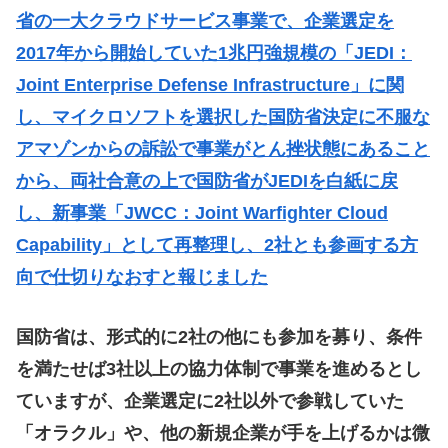
省の一大クラウドサービス事業で、企業選定を
2017年から開始していた1兆円強規模の「JEDI：
Joint Enterprise Defense Infrastructure」に関
し、マイクロソフトを選択した国防省決定に不服な
アマゾンからの訴訟で事業がとん挫状態にあること
から、両社合意の上で国防省がJEDIを白紙に戻
し、新事業「JWCC：Joint Warfighter Cloud
Capability」として再整理し、2社とも参画する方
向で仕切りなおすと報じました
国防省は、形式的に2社の他にも参加を募り、条件
を満たせば3社以上の協力体制で事業を進めるとし
ていますが、企業選定に2社以外で参戦していた
「オラクル」や、他の新規企業が手を上げるかは微