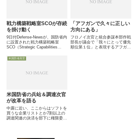
インタビュ...
戦力構築戦略室SCOが存続
「アフガンで久々に正しい
を掛け動く
方向にある」
9日付Defense-Newsが、国防省内
フロノイ次官と統合参謀本部作戦
に設置された戦力構築戦略室
部長が議会で「我々にとって優先
SCO（Strategic Capabilities
順位第１位」と表現するアフガン
Office）のWilliam Roper室長イン
作戦の状況」について証言しまし
タビューを掲載し、次期政権での
た。
米国防省高官
生き残りを掛けてSCOが活動を
活発化さ...
米国防省の兵站＆調達次官
が改革を語る
中露に近い、ここからはソフトを
買うな企業リストとか7割以上の
調達関連の決済を部下に権限委譲
し迅速化とか初期型F-35の早期退
役も視野に検討とか7月27日、国
防省の調達＆兵站担当次官である
Ellen Lord女史が記者団と懇談