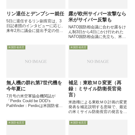
リン退任とデンプシー就任
露が欧州サイバー攻撃なら
米がサイバー反撃も
5日に退任するリン副長官は、3
日記者団のインタビューに応じ、
NATO国防相会議に合わせ露をけ
来年2月に議会に提出予定の任務
ん制3日から4日にかけ行われた
見直し・予算削減の検討状況等に
NATO国防相会議に先立ち、米関
ついて、また同日就任したばかり
係者からロシアをけん制する発言
のデンプシー議長はオフレコの会
が相次ぎ、欧州でロシアへの脅威
米国防省高官
米国防省高官
見に・・・
が深刻に意識されてる事が改めて
浮き彫りになりました。一つは担
当国防次官補代理が3日に、...
無人機の群れ第7世代機を
補足：東欧ＭＤ変更（再
今年夏に
録：ミサイル防衛長官発
言）
7月号の米空軍協会機関誌が
「Perdix Could be DOD’s
米政権による東欧ＭＤ計画の変更
Pathfinder：Perdixは米国防省の
発表を補足説明する意味で、最近
先駆者になる」との記事を掲載
の米ミサイル防衛長官の発言を再
し、国防省SCO（緊急戦略能力
録します。今考えれば「のろし」
開発室）が取り組む「小型無人機
だったのか・・・８月２７日、米
米国防省高官
米国防省高官
の群れ」試験・開発の状況を、
ミサイル防衛庁長官オライリー陸
SCO...
軍中将（Patrick J. O’Reilly）が