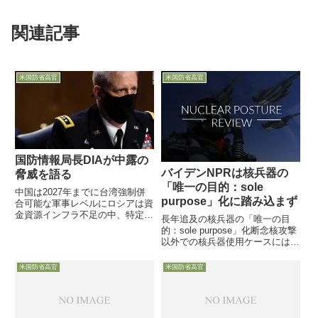
関連記事
米国防省高官
米国防省高官
国防情報局長DIAが中露の
バイデンNPRは核兵器の
脅威を語る
「唯一の目的：sole
中国は2027年までに台湾強制併
purpose」化に踏み込まず
合可能な軍事レベルにロシアは資
金資源インフラ不足の中、特定分
長年追及の核兵器の「唯一の目
野で特異な技術追求4月29日、国
的：sole purpose」化断念核攻撃
防情報局長DIAのScott Berrier陸
以外での核兵器使用ケースには言
軍中将が上院軍事委員会で中露の
及せず世界情勢や同盟国からの強
軍事脅威について証言し、中国が
い反発が背景に11月1日、米国防
米国防省高官
米国防省高官
莫大な投資...
省の大量破壊兵器担当である
Richard Johnson次官補代理が講
演で、1...