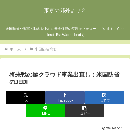
東京の郊外より２
米国防省や米軍の動きを中心に安全保障の話題をフォローしています。Cool
Head, But Warm Heartで
ホーム
米国防省高官
将来戦の鍵クラウド事業出直し：米国防省
のJEDI
X
Facebook
はてブ
LINE
コピー
2021-07-14