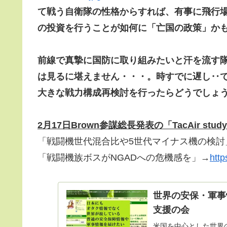
て戦う自衛隊の性格から
すれば、有事に飛行
の投資を行うことが如何に「亡国の政策」か
前線で真摯に国防に取り組みたいと汗を流す隊
は見るに堪えません・・・。時すでに遅し‥
大きな戦力構成再検討を行ったらどうでしょ
2月17日Brown参謀総長発表の「TacAir stu
「戦闘機世代混合比や5世代マイナス機の検討
「戦闘機族ボスがNGADへの危機感を」→
http
世界の安保・軍事
支援の会
米国を中心とした世界