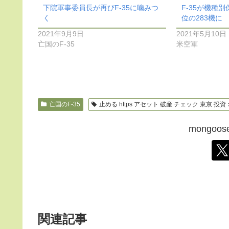
下院軍事委員長が再びF-35に噛みつ
F-35が機種
く
位の283機に
2021年9月9日
2021年5月10日
亡国のF-35
米空軍
亡国のF-35
止める https アセット 破産 チェック 東京 投
mongo
関連記事