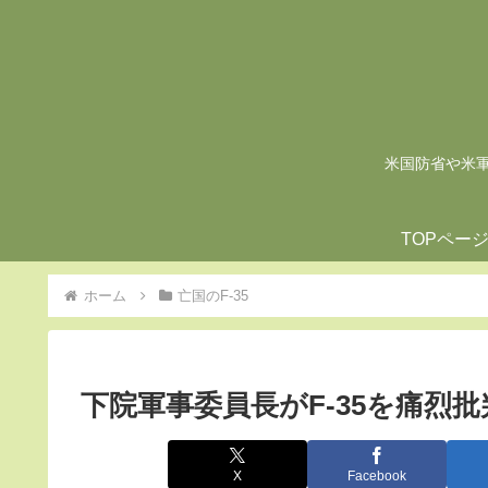
米国防省や米軍の
TOPペー
ホーム
亡国のF-35
下院軍事委員長がF-35を痛烈
X
Facebook