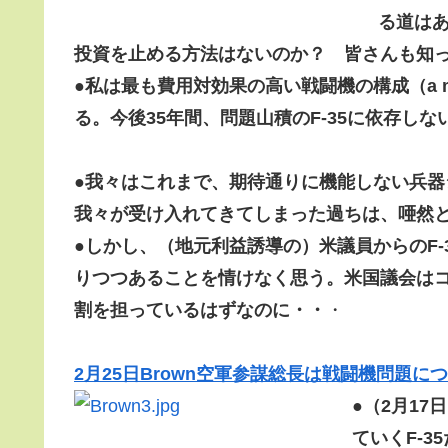
る道は
投資を止める方法はないのか？ 皆さんも知
●
私は最も費用対効果の高い戦闘機の構成（a mix of
る。今後35年間、問題山積のF-35に依存し
●
我々はこれまで、期待通りに機能しない兵器
我々が受け入れてきてしまった過ちは、唖然と
●
しかし、
（地元利益誘導の）米議員からのF-
りつつあることを情けなく思う
。米国議会は
割を担っているはずなのに・・
・
2月25日Brown空軍参謀総長は戦闘機問題に
●
（2月17日
ていくF-3