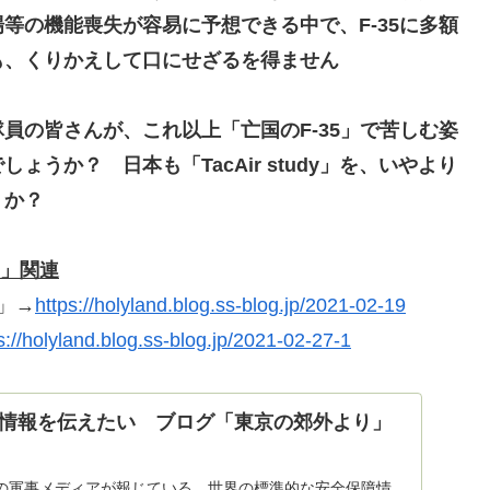
場等の機能喪失が容易に予想できる中で、
F-35に多額
も、くりかえして口にせざるを得ません
員の皆さんが、これ以上「亡国のF-35」で苦しむ姿
でしょうか？
日本も「TacAir study」を、いやより
うか？
dy」関連
」→
https://holyland.blog.ss-blog.jp/2021-02-19
s://holyland.blog.ss-blog.jp/2021-02-27-1
情報を伝えたい ブログ「東京の郊外より」
の軍事メディアが報じている、世界の標準的な安全保障情