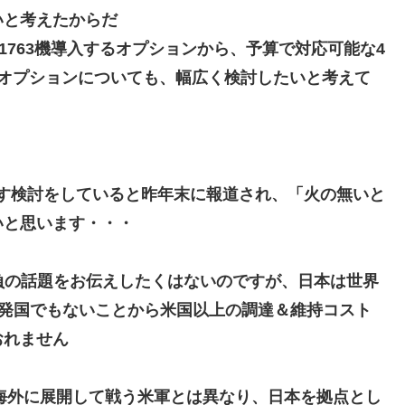
い
と考えたからだ
り1763機導入するオプションから、予算で対応可能な4
オプションについても、幅広く検討
したいと考えて
減らす検討をしていると昨年末に報道され
、「火の無いと
いと思います・・・
の負の話題をお伝えしたくはないのですが、
日本は世界
同開発国でもないことから米国以上の調達＆維持コスト
おれません
海外に展開して戦う米軍とは異なり、
日本を拠点とし