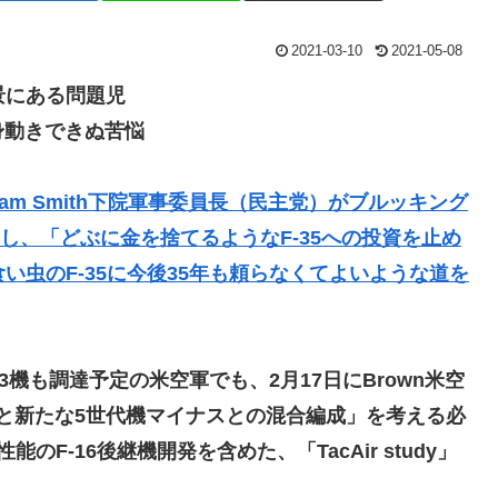
2021-03-10
2021-05-08
景にある問題児
身動きできぬ苦悩
dam Smith下院軍事委員長（民主党）がブルッキング
し、「どぶに金を捨てるようなF-35への投資を止め
い虫のF-35に今後35年も頼らなくてよいような道を
63機も調達予定の米空軍でも
、2月17日にBrown米空
Dと新たな5世代機マイナスとの混合編成」を考える必
F-16後継機開発を含めた、「TacAir study」