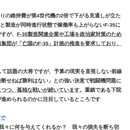
りの維持費が第4世代機の2倍で下がる見通しが立た
と製造が同時進行状態で稼働率も上がらない
F-35に
ですが、
F-35製造関連企業や工場を政治家対策のため
集団が「亡国のF-35」計画の推進を要求しており、
として話題の大将ですが、予算の現実を直視しない前線
決断せねば勝利はない」との強い決意で戦闘機問題に
じつつ、孤独な戦いが続いています
。重鎮である下院
が進められるのかに注目しているところです
スで
5は我々に何を与えてくれるか？ 我々の損失を断ち切