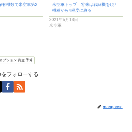
別保有機数で米空軍第2
米空軍トップ：将来は戦闘機を現7
機種から4程度に絞る
2021年5月18日
米空軍
資 オプション 資金 予算
oseをフォローする
mongoose