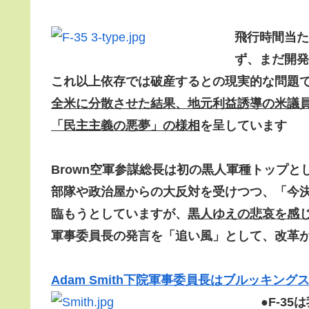
飛行時間当た
ず、まだ開発
これ以上依存では破産するとの現実的な問題
全米に分散させた結果、地元利益誘導の米議員
「民主主義の悪夢」の様相
を呈しています
Brown空軍参謀総長は初の黒人軍種トップ
部隊や政治屋からの大反対を受けつつ、「今
臨もうと
していますが、
黒人ゆえの悲哀を感
軍事委員長の発言を「追い風」として、改革
Adam Smith下院軍事委員長はブルッキング
●
F-3