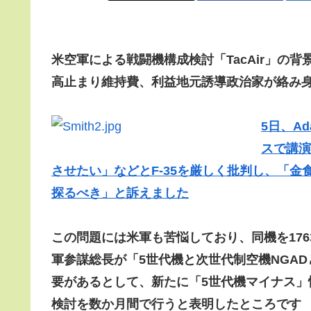
米空軍による戦闘機構成検討「TacAir」の背
高止まり維持費、利益地元誘導政治家が絡み
5日、A
スで講演
させたい」などとF-35を厳しく批判し、「金食
探るべき」と訴えました
この問題には米軍も苦悩しており、同機を17
軍参謀総長が
「5世代機と次世代制空機NGA
要があるとして、新たに「5世代機マイナス」性能の
検討を数か月間で行うと表明
したところです