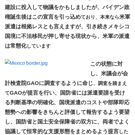
建設に投入して物議をかもしましたが、バイデン政
権誕生後はこの宣言を引っ込め
米軍
ており、本来なら
派遣は根拠レスとも言えますが、引き続きメキシコ
国境に不法移民が押し寄せる現状から、米軍の派遣
は常態化
しています
この状態に対
し、米議会が会
計検査院GAOに調査するように命じ
、調査を踏まえ
GAOが提言を行い、国防省には派遣要請を受け
て
る判断基準の明確化、国境派遣のコストや部隊即応
態勢への影響をきちんと評価して報告するよう要望
し、国防省と国土安全保障省の双方に、両者でよく
協議して恒常的な支援形態をまとめるよう提言
した