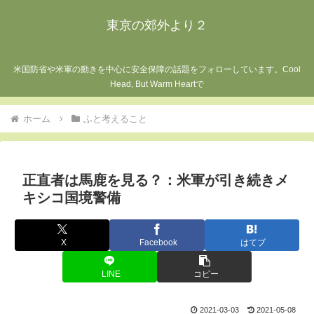
東京の郊外より２
米国防省や米軍の動きを中心に安全保障の話題をフォローしています。Cool
Head, But Warm Heartで
ホーム
ふと考えること
正直者は馬鹿を見る？：米軍が引き続きメ
キシコ国境警備
X
Facebook
はてブ
LINE
コピー
2021-03-03
2021-05-08