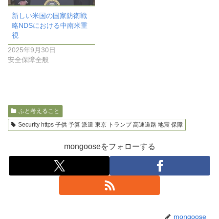
新しい米国の国家防衛戦
略NDSにおける中南米重
視
2025年9月30日
安全保障全般
ふと考えること
Security https 子供 予算 派遣 東京 トランプ 高速道路 地震 保障
mongooseをフォローする
mongoose