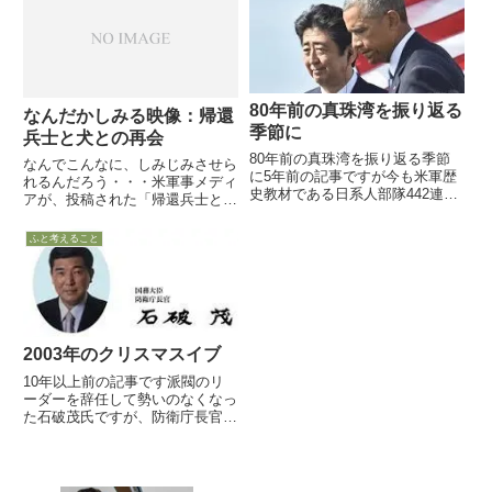
り、韓国で勤務する多くの自衛官
がお世話になった恩人であり、同
盟国（米国）の支援を得て戦う...
80年前の真珠湾を振り返る
なんだかしみる映像：帰還
季節に
兵士と犬との再会
80年前の真珠湾を振り返る季節
なんでこんなに、しみじみさせら
に5年前の記事ですが今も米軍歴
れるんだろう・・・米軍事メディ
史教材である日系人部隊442連隊
アが、投稿された「帰還兵士と犬
を学
との再会映像」からTop10を公開
ぶ/////////////////////////////////////////////
していますファイルを開いて合計
ふと考えること
//////////////////////////...
9分間の映像らしいと判り、適当
にスキップしながら「しむら動物
園」のつもりで眺めるか・・...
2003年のクリスマスイブ
10年以上前の記事です派閥のリ
ーダーを辞任して勢いのなくなっ
た石破茂氏ですが、防衛庁長官と
して発表した平成16年度版
（2004年）防衛白書の巻頭言
は、官僚の作文でない思いのこも
った自筆文章として話題を呼びま