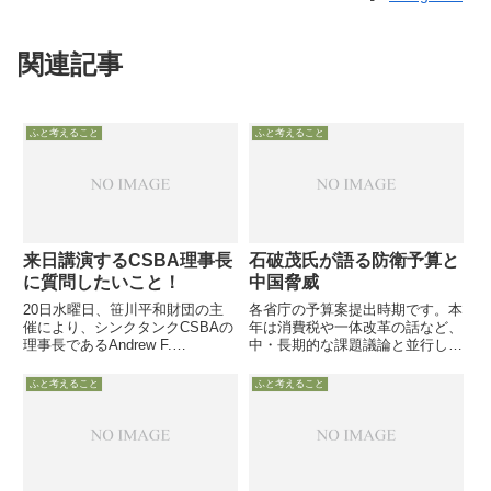
関連記事
ふと考えること
ふと考えること
来日講演するCSBA理事長
石破茂氏が語る防衛予算と
に質問したいこと！
中国脅威
20日水曜日、笹川平和財団の主
各省庁の予算案提出時期です。本
催により、シンクタンクCSBAの
年は消費税や一体改革の話など、
理事長であるAndrew F.
中・長期的な課題議論と並行して
Krepinevich氏の講演会が行われ
の予算案議論ですので、各省庁予
ます。演題は「米国の防衛戦略の
算案の中身が議論されるか疑問で
ふと考えること
ふと考えること
将来と日米同盟」だったと思いま
すので、ご意見番のご意見を
すが、平日14時からの時間設定
であり、いまだ日...