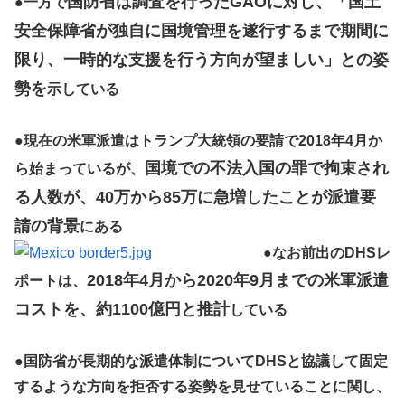
国防省は調査を行ったGAOに対し、「国土
●
一方で
安全保障省が独自に国境管理を遂行するまで期間に
限り、一時的な支援を行う方向が望ましい」との姿
勢を
示している
●
現在の米軍派遣はトランプ大統領の要請で2018年4月か
国境での不法入国の罪で拘束され
ら始まっているが、
る人数が、40万から85万に急増したことが派遣要
請の背景
にある
●
なお前出のDHSレ
2018年4月から2020年9月までの米軍派遣
ポートは、
コストを、約1100億円と推計
している
●
国防省が長期的な派遣体制についてDHSと協議して固定
するような方向を拒否する姿勢を見せていることに関し、