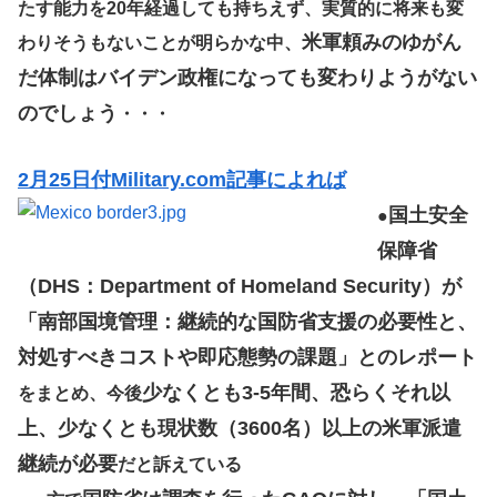
たす能力を20年経過しても持ちえず、実質的に将来も変
米軍頼みのゆがん
わりそうもないことが明らかな中、
だ体制はバイデン政権になっても変わりようがない
のでしょう
・・・
2月25日付Military.com記事によれば
国土安全
●
保障省
（DHS：Department of Homeland Security）が
「南部国境管理：継続的な国防省支援の必要性と、
対処すべきコストや即応態勢の課題」とのレポート
少なくとも3-5年間、恐らくそれ以
をまとめ、今後
上、少なくとも現状数（3600名）以上の米軍派遣
継続が必要
だと訴えている