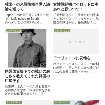
韓国への米戦術核再導入議
女性戦闘機パイロットに幸
論を巡って
あれと願いつつ・・・
Japan Times電子版に7月27日付
「男女関係なく、後輩たちの手本
で「U.S. nukes to South
となるパイロットになりたい」航
Korea?」とのCSIS Pacific
空自衛隊は24日、松島美紗２等
Forum所長のRalph A. Cossaによ
空尉（26）を女性で初めての戦
る記事が掲載され、茂田宏氏と岡
闘機（F-15）パイロットに正式任
ふと考えること
ふと考えること
崎久彦氏がそれぞれのブログで当
命しました。松島２尉は横浜市の
該記事にコメント・・・
出身で、2014年に防衛大学校を
卒業後、航空自衛隊の操縦...
アーリントンに花輪を
ホリデーシーズンに入るこの時期
の米国で、国のために命を捧げた
同盟国支援下での戦いの厳
兵士のお墓に花輪（Wreath）を
献花するボランティア活動が大き
しさを教えてくれた韓国の
な注目と人々の関心を集めていま
巨星没す
す。「Wreaths Across
America」と呼ばれるこのプロジ
白善燁：まんぐーすが最も尊敬す
ェクト・・・・
る韓国人です勲一等瑞宝章を授与
された韓国退役軍人7月10日、朝
鮮戦争の韓国軍の英雄であり、米
軍に最も信頼された韓国軍人であ
ふと考えること
ふと考えること