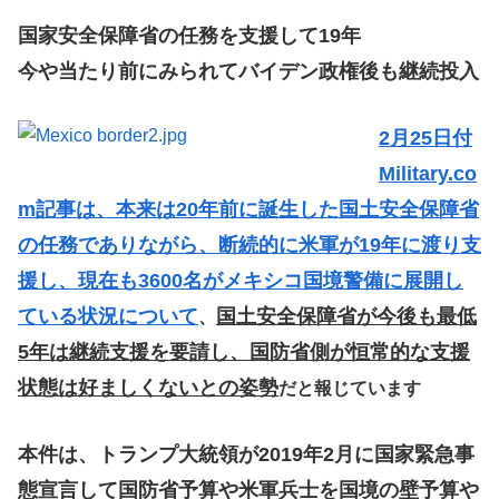
国家安全保障省の任務を支援して19年
今や当たり前にみられてバイデン政権後も継続投入
2月25日付
Military.co
m記事は、本来は20年前に誕生した国土安全保障省
の任務でありながら、断続的に米軍が19年に渡り支
援し、現在も3600名がメキシコ国境警備に展開し
ている状況について
国土安全保障省が今後も最低
、
5年は継続支援を要請し、国防省側が恒常的な支援
状態は好ましくないとの姿勢
だと報じています
本件は、トランプ大統領が2019年2月に国家緊急事
態宣言して国防省予算や米軍兵士を国境の壁予算や