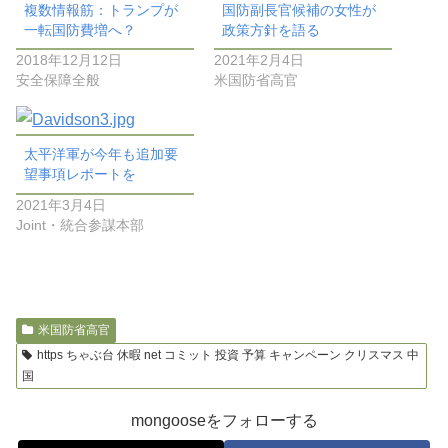
複数情報筋：トランプが
国防副長官候補の女性が
一転国防費増へ？
政策方針を語る
2018年12月12日
2021年2月4日
安全保障全般
米国防省高官
太平洋軍が今年も追加要
望事項レポートを
2021年3月4日
Joint・統合参謀本部
米国防省高官
https ちゃぶ台 休暇 net コミット 投資 予算 キャンペーン クリスマス 中
国
mongooseをフォローする