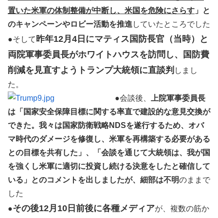
置いた米軍の体制整備が中断し、米国を危険にさらす
」と
のキャンペーンやロビー活動を推進
していたところでした
昨年12月4日にマティス国防長官（当時）と
●そして
両院軍事委員長がホワイトハウスを訪問し、国防費
削減を見直すようトランプ大統領に直談判
しまし
た。
●会談後、
上院軍事委員長
は「国家安全保障目標に関する率直で建設的な意見交換が
できた。我々は国家防衛戦略NDSを遂行するため、オバ
マ時代のダメージを修復し、米軍を再構築する必要がある
との目標を共有した」、「会談を通じて大統領は、我が国
を強くし米軍に適切に投資し続ける決意をしたと確信して
いる」とのコメントを出しましたが、細部は不明
のままで
した
その後12月10日前後に各種メディア
●
が、複数の筋か