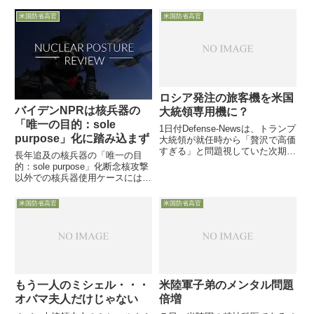
review」の完成提出はは来年にな
減を踏まえて国防省が行っている
るとの見通しを明らかにした模様
「戦略Review」の今後について
米国防省高官
米国防省高官
です。7日付「DODBuzz」が報じ
触れました。
ました。
ロシア発注の旅客機を米国
バイデンNPRは核兵器の
大統領専用機に？
「唯一の目的：sole
1日付Defense-Newsは、トランプ
purpose」化に踏み込まず
大統領が就任時から「贅沢で高価
すぎる」と問題視していた次期大
長年追及の核兵器の「唯一の目
統領専用機に、ロシアの航空会社
的：sole purpose」化断念核攻撃
がボーイングに発注して製造され
以外での核兵器使用ケースには言
るも、納入前に注文がキャンセル
及せず世界情勢や同盟国からの強
されたモスボール保管中のジャン
い反発が背景に11月1日、米国防
米国防省高官
米国防省高官
ボ機が検討されてい...
省の大量破壊兵器担当である
Richard Johnson次官補代理が講
演で、1...
もう一人のミシェル・・・
米陸軍子弟のメンタル問題
オバマ夫人だけじゃない
倍増