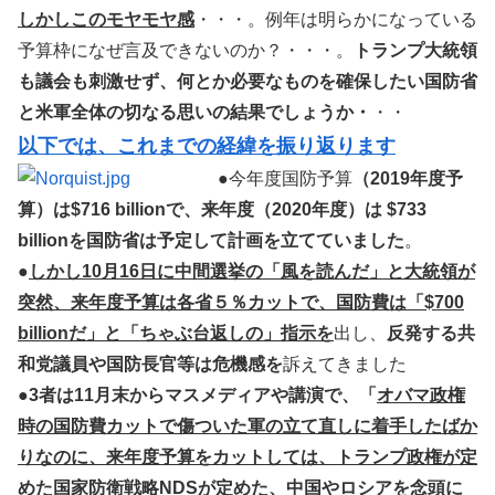
しかしこのモヤモヤ感
・・・。例年は明らかになっている
予算枠になぜ言及できないのか？・・・。
トランプ大統領
も議会も刺激せず、何とか必要なものを確保したい国防省
と米軍全体の切なる思いの結果でしょうか・
・・
以下では、これまでの経緯を振り返ります
●今年度国防予算
（2019年度予
算）は$716 billionで、来年度（2020年度）は $733
billionを国防省は予定して計画を立てていました
。
●
しかし10月16日に中間選挙の「風を読んだ」と大統領が
突然、来年度予算は各省５％カットで、国防費は「$700
billionだ」と「ちゃぶ台返しの」指示を
出し、
反発する共
和党議員や国防長官等は危機感を
訴えてきました
●
3者は11月末からマスメディアや講演で、「
オバマ政権
時の国防費カットで傷ついた軍の立て直しに着手したばか
りなのに、来年度予算をカットしては、トランプ政権が定
めた国家防衛戦略NDSが定めた、中国やロシアを念頭に