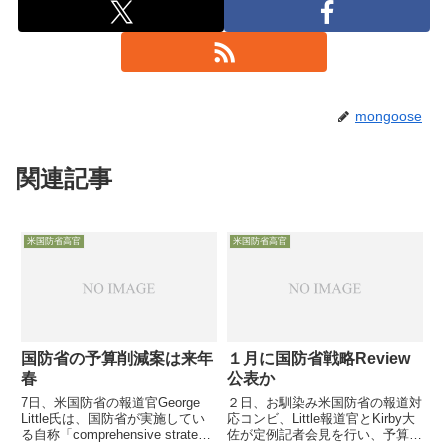
mongoose
関連記事
米国防省高官
米国防省高官
国防省の予算削減案は来年
１月に国防省戦略Review
春
公表か
7日、米国防省の報道官George
２日、お馴染み米国防省の報道対
Little氏は、国防省が実施してい
応コンビ、Little報道官とKirby大
る自称「comprehensive strategic
佐が定例記者会見を行い、予算削