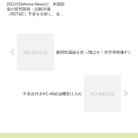
20日付Defense-Newsが、米国防
省の研究開発・試験評価
（RDT&E）予算を分析し、全体
の予算額からだけでは見逃しがち
な問題点や課題を指摘していま
す。熟しつつある果実は早く収穫
し、リスクを伴う研究開発には及
び腰・・
脆弱性議論を吹っ飛ばせ！米空母映像4つ
不具合付きKC-46給油機受け入れ