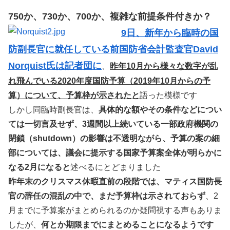
750か、730か、700か、複雑な前提条件付きか？
9日、新年から臨時の国
防副長官に就任している前国防省会計監査官David
Norquist氏は記者団に
、
昨年10月から様々な数字が乱
れ飛んでいる2020年度国防予算（2019年10月からの予
算）について、予算枠が示されたと
語った模様です
しかし同臨時副長官は、
具体的な額やその条件などについ
ては一切言及せず、3週間以上続いている一部政府機関の
閉鎖（shutdown）の影響は不透明ながら、予算の案の細
部については、議会に提示する国家予算案全体が明らかに
なる2月になると
述べるにとどまりました
昨年末のクリスマス休暇直前の段階では、マティス国防長
官の辞任の混乱の中で、まだ予算枠は示されておらず
、2
月までに予算案がまとめられるのか疑問視する声もありま
したが、
何とか期限までにまとめることになるようです