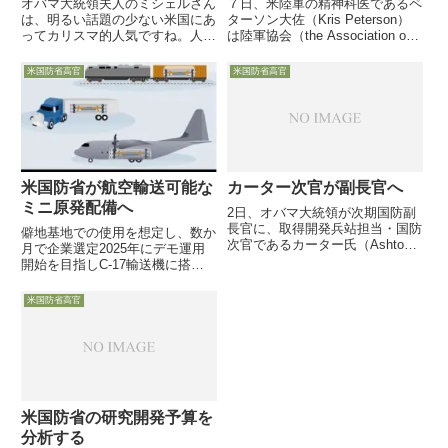
オバマ大統領夫人のミシェルさん
７日、米陸軍の精神科医であるペ
は、明るい話題の少ない米国にあ
ターソン大佐（Kris Peterson）
ってカリスマ的人気ですね。人気
は陸軍協会（the Association of
だけでなく、軍人の配偶者を支援
the United States Army ）の年次
する運動の先頭に立って「銃後の
総会で、米陸軍兵士の子弟にメン
米国防省高官
米国防省高官
守り」を固めるべく努力されてい
タル面で問題を抱える者が急増し
ます。しかしもう一人、安全保障
てお...
を考える上で注目すべきミシェ
ル...
米国防省が航空輸送可能な
カーター次官が副長官へ
ミニ原発配備へ
2日、オバマ大統領が次期国防副
長官に、取得開発兵站担当・国防
僻地基地での使用を想定し、数か
次官であるカーター氏（Ashton
月で企業選定2025年にデモ運用
B. Carter）をノミネートしまし
開始を目指しC-17輸送機に搭載
た。今後、上院軍事委員会の承認
可能で1-5メガワット発電目指す
を得た後、リン副長官の後任とし
1960-70年代の失敗を教訓に敵攻
米国防省高官
てパネッタ長官を支えます
撃への脆弱性懸念の反対予期も4
月13日米国防省戦略能力開発室
（SCO：Stra...
米国防省の研究開発予算を
分析する