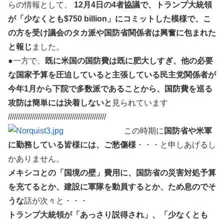
らの情報として、
12月4日の4者協議で、トランプ大統領
が「少なくとも$750 billion」にコミットした模様で、こ
の方を受け議会のタカ派や国防省関係者は興奮に包まれた
と報じ
ました。
●一方で、
既に米国の国防費は既に肥大しすぎ、他の必要
な国家予算を圧迫していると主張している民主党関係者が
今年1月から下院で多数派であることから、国防費を巡る
攻防は簡単には決着しないと
見られています
/////////////////////////////////////////////////
この時期に
国防省や米軍
に勤務している皆様には、ご愁傷様
・・・と申しあげるし
かありません。
メキシコとの「国境の壁」費用に、国防省の災害対処予算
を充てるとか、建設に軍隊を動員するとか、ため息のでそ
うな
話が次々と・・・
トランプ大統領が「あっさり説得され」、「少なくとも