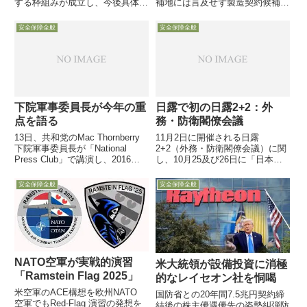
補地には言及せず製造契約候補企
する枠組みが成立し、今後具体的
業８社発表GoogleやMeta等がAI
な機種選定に入ることが発表され
データセンター用に本格開発の追
ました。関連の報道にはNATOを
安全保障全般
安全保障全般
い風期待4月23日付米空軍協会
はじめ多くの欧州関係機関名が登
web記事は、サイバー攻撃や自然
場し・・・
災害で商用電...
下院軍事委員長が今年の重
日露で初の日露2+2：外
点を語る
務・防衛閣僚会議
13日、共和党のMac Thornberry
11月2日に開催される日露
下院軍事委員長が「National
2+2（外務・防衛閣僚会議）に関
Press Club」で講演し、2016年
し、10月25及び26日に「日本政
に取り組む重点事項について所信
府筋」が事前リークした模様で、
を語り、具体的には「Third
読売及び産経系列が取り上げてい
安全保障全般
安全保障全般
Offset strategy」「サイバー」
ます
「核抑止」「...
NATO空軍が実戦的演習
米大統領が設備投資に消極
「Ramstein Flag 2025」
的なレイセオン社を恫喝
米空軍のACE構想を欧州NATO
国防省との20年間7.5兆円契約締
空軍でもRed-Flag 演習の発想を
結後の株主優遇優先の姿勢糾弾防