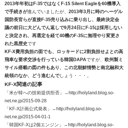
2013年年初はF-35ではなくF-15 Silent Eagleを60機導入
で手続きが
進んでいましたが、
2013年3月に時のヘーゲル
国防長官らが直接F-35売り込みに乗り出し、最終決定会
議の前日に大どんでん返しで9月24日にF-15は採用しない
と決定され、再選定を経て40機のF-35に無理やり変更さ
れた黒歴史
です
KF-X費用負担の面でも、ロッキードに2割負担せよとの高
飛車な要求交渉を行っている韓国DAPA
ですが、
欧州製ミ
サイル搭載の図の件もあり、この北朝鮮情勢と南北融和大
統領のなか、どう進むんで
しょう・・・。
KF-X関連の記事
「米が韓への技術提供拒否」→http://holyland.blog.so-
net.ne.jp/2015-09-28
「KF-X計画公式発表」→http://holyland.blog.so-
net.ne.jp/2015-04-01-1
「韓国KF-Xは2個エンジン」→http://holyland.blog.so-