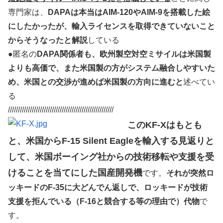
専門家は、
DAPAは本当はAIM-120やAIM-9を搭載した絵
にしたかったが、輸入ライセンスを取得できていないこと
からそうなったと解説
している
●匿名の
DAPA関係者も、欧州製空対空ミサイルは米国製
よりも高価で、また米国製の方がシステム融合しやすいた
め、米国との交渉が進めば米国製の方向に進むと
述べてい
る
/////////////////////////////////////////////////////
このKF-Xはもとも
と、米国からF-15 Silent Eagleを輸入する見返りと
して、米国ボーイング社からの技術移転や支援を受
けることを当てにした国産開発機
です。
それが突然ロ
ッキードのF-35に大どんでん返しで、ロッキードが技術
支援を拒んでいる（F-16と競合する等の理由で）代物
で
す。