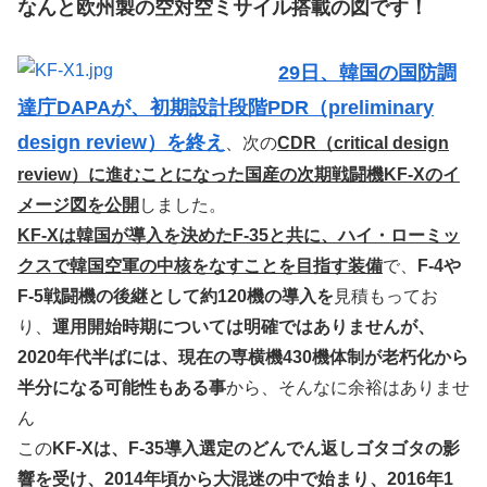
なんと欧州製の空対空ミサイル搭載の図です！
29日、韓国の国防調
達庁DAPAが、初期設計段階PDR（preliminary
design review）を終え
、次の
CDR（critical design
review）に進むことになった国産の次期戦闘機KF-Xのイ
メージ図を公開
しました。
KF-Xは韓国が導入を決めたF-35と共に、ハイ・ローミッ
クスで韓国空軍の中核をなすことを目指す装備
で、
F-4や
F-5戦闘機の後継として約120機の導入を
見積もってお
り、
運用開始時期については明確ではありませんが、
2020年代半ばには、現在の専横機430機体制が老朽化から
半分になる可能性もある事
から、そんなに余裕はありませ
ん
この
KF-Xは、F-35導入選定のどんでん返しゴタゴタの影
響を受け、2014年頃から大混迷の中で始まり、2016年1