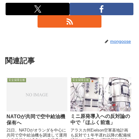
mongoose
関連記事
安全保障全般
安全保障全般
ミニ原発導入への反対論の
NATOが共同で空中給油機
中で「ほふく前進」
保有へ
アラスカ州Eielson空軍基地計画
21日、NATOがオランダを中心に
も反対で１年半遅れ以降の配備候
共同で空中給油機を調達して運用