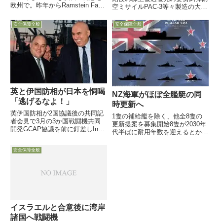
欧州で。昨年からRamstein Fag
空ミサイルPAC-3等々製造の大増
蘭空軍基地をハブに 12か国から
産への消極設備投資姿勢を批判自
90機以上が参加3月24日NATO
社株買い（配当と並ぶ株主還元
安全保障全般
安全保障全般
は、3月末から4月11日の間で、
策）抑制なくば契約打ち切り示唆
オランダの Leeuward...
1月9日付Defense-Newsによれ
ば、1月7日水...
英と伊国防相が日本を恫喝
NZ海軍がほぼ全艦艇の同
「逃げるなよ！」
時更新へ
英伊国防相が2国協議後の共同記
1隻の補給艦を除く、他全8隻の
者会見で3月の3か国戦闘機共同
更新提案を募集開始8隻が2030年
開発GCAP協議を前に釘差しIn
代半ばに耐用年数を迎えるとか単
for a penny, in for a pound：一度
なる更新ではなく、体制・作戦運
決めた以上、やり通せ開始後にお
用・支援体制の変革追及9月7
安全保障全般
じけ付いて（get cold feet）逃げ
日、ニュージーランド国防省は同
るな・・・と...
国海軍Royal New Zealand Navy
(RN...
イスラエルと合意後に湾岸
諸国へ戦闘機