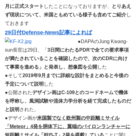
月に正式スタート
したことになっておりますが、
とりあえ
ず現状について、米国ともめている様子も含めてご紹介
し
ておきます
29日付Defense-News記事によれば
●DAPAのJung Kwang-
sun長官は29日、「
3日間にわたるPDRで全ての要求事項
が満たされていることを確認したので、次のCDRに向け
て事業を進める」と発表し、想像図を公開
した
●そして
2019年9月までに詳細な設計をまとめると今後の
予定について説明
した
●公開された
デザイン画はC-109とのコードネームで機体
を呼称し、風洞試験や流体力学分析を経て完成したものだ
と説明
された。
●デザイン画が
米国製でなく欧州製の中距離ミサイル
「Meteor」4発を胴体下に、翼端のパイロンランチャーに
短距離ミサイル「IRIS-T」2発を搭載している
ことに関し