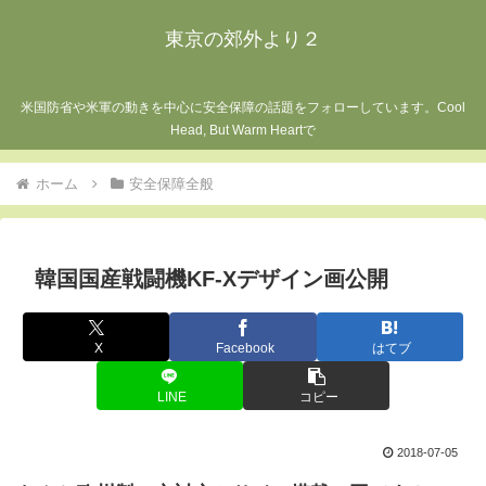
東京の郊外より２
米国防省や米軍の動きを中心に安全保障の話題をフォローしています。Cool
Head, But Warm Heartで
ホーム
安全保障全般
韓国国産戦闘機KF-Xデザイン画公開
X
Facebook
はてブ
LINE
コピー
2018-07-05