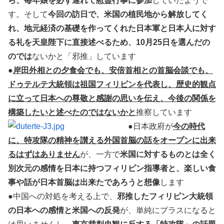
ら、毎年娘を必ず連れて慰霊行事に参加
していたようで
す。そして
今回の訪日で、米国の植民地から解放してく
れ、地元経済の基礎を作ってくれた日本軍と日本人に対す
る礼を天皇陛下に直接述べるため、10月25日を選んだの
のでは
ないかと「邪推」しています
●
岸田外相との夕食会でも、安倍首相との首脳会談でも、
ドゥテルテ大統領は祖国フィリピンを代表し、歴史的観点
に立って日本への尊敬と感謝の思いを伝え、今後の関係を
構築したいと述べたのではないかと
推察しています
●日本政府が
今の時代
に、特攻隊の精神を讃える外国首脳の話をオープンに出来
るはずはありません
が、一方で
米国に対するものとは全く
別次元の感情を日本に持つフィリピン指導者と、楽しい食
事や話が日本首脳は出来たであろうと想像
します
●中国への対処を考える上で、
邪推したフィリピン大統領
の日本への感情と米国への反発
が、単純にプラスになると