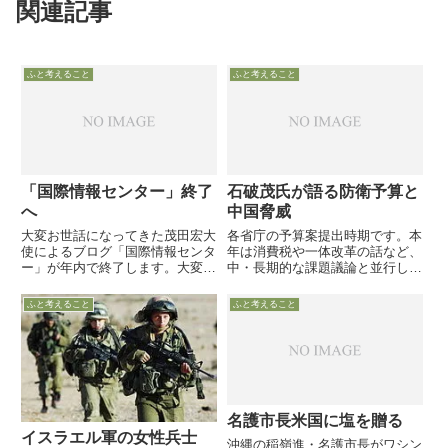
関連記事
ふと考えること
ふと考えること
「国際情報センター」終了
石破茂氏が語る防衛予算と
へ
中国脅威
大変お世話になってきた茂田宏大
各省庁の予算案提出時期です。本
使によるブログ「国際情報センタ
年は消費税や一体改革の話など、
ー」が年内で終了します。大変残
中・長期的な課題議論と並行して
念です。以下のような茂田氏によ
の予算案議論ですので、各省庁予
るメッセージが掲載されていま
算案の中身が議論されるか疑問で
ふと考えること
ふと考えること
す。「他のことに時間を使う必要
すので、ご意見番のご意見を
が生じたために・・・・
名護市長米国に塩を贈る
イスラエル軍の女性兵士
沖縄の稲嶺進・名護市長がワシン