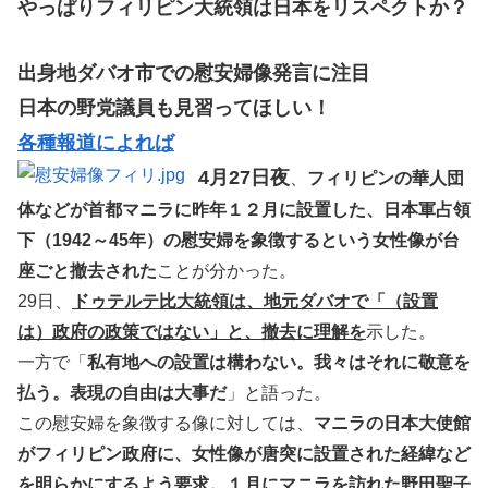
やっぱりフィリピン大統領は日本をリスペクトか？
出身地ダバオ市での慰安婦像発言に注目
日本の野党議員も見習ってほしい！
各種報道によれば
4月27日夜
、
フィリピンの華人団
体などが首都マニラに昨年１２月に設置した、日本軍占領
下（1942～45年）の慰安婦を象徴するという女性像が台
座ごと撤去された
ことが分かった。
29日、
ドゥテルテ比大統領は、地元ダバオで「（設置
は）政府の政策ではない」と、撤去に理解を
示した。
一方で「
私有地への設置は構わない。我々はそれに敬意を
払う。表現の自由は大事だ
」と語った。
この慰安婦を象徴する像に対しては、
マニラの日本大使館
がフィリピン政府に、女性像が唐突に設置された経緯など
を明らかにするよう要求。１月にマニラを訪れた野田聖子