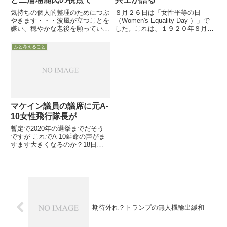
気持ちの個人的整理のためにつぶ
８月２６日は「女性平等の日
やきます・・・波風が立つことを
（Women's Equality Day ）」で
嫌い、穏やかな老後を願っている
した。これは、１９２０年８月２
典型的A型日本人のまんぐーす
６日にテネシー州で初めて女性の
は、今考えれば、クリントン候補
参政権が認められたことを記念し
ふと考えること
が最終的には勝つだろうと信じた
ています。同日ワシントンDCで
い思いを秘めつつ各種予想報道を
は、米陸軍の女性兵士が「米陸軍
眺め、トランプ候補の失言を心の
の女性下士官」...
奥...
マケイン議員の議席に元A-
10女性飛行隊長が
暫定で2020年の選挙までだそう
ですが これでA-10延命の声がま
すます大きくなるのか？18日ア
リゾナ州知事が、8月に脳腫瘍で
なくなったマケイン上院議員の議
席に、米空軍で最初の女性戦闘タ
イプ航空機操縦者（A-10）で、
大佐で退役して政界に転...
期待外れ？トランプの無人機輸出緩和