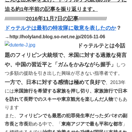
迫る約1年半前の記事を振り返ります。
2016年11月7日の記事
//////////////////
////////////////////////
ドゥテルテは最初の特攻隊に敬意を表したのか
？
→http://holyland.blog.so-net.ne.jp/2016-11-06
ドゥテルテとは今話
題のフィリピン大統領で、米国に対する過激な発言
や、中国の習近平と「ガムをかみながら握手」
しつ
つ多額の援助を引き出した興味が尽きない指導者です。
一方で、日本に対する感情は極めて良好で
、2013年
には
米国旅行を希望する家族を押し切り、家族旅行で日本
を訪れて長野でのスキーや東京観光を楽しんだ人物
でもあ
ります
また、
フィリピンでも最悪の犯罪発生率だったダバオの副
市長と市長
勤める中で、「
東南アジアで最も平和な都市
」