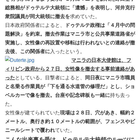
総務相がドゥテルテ大統領に「遺憾」を表明し、河井克行
衆院議員が同大統領に撤去を
求めていた。
日本政府関係者によると、
ドゥテルテ政権は「４月中の問
題解決」を約束。撤去作業はマニラ市と公共事業道路省が
実施し、女性像の再設置や移転は行われないとの連絡が撤
去後、この関係者に
入ったという。
マニラの日本大使館は、フ
ィリピン政府から２７日、女性像を撤去する事前連絡があ
った
としている。目撃者によると、
同日夜にマニラ市職員
と名乗る作業員が「下を通る水道管の修理だ」とし、ショ
ベルカーで像を撤去。台座や記念碑板も一緒に
持ち去っ
た。
女性像が建てられていた
現場は２８日、穴があき、幅約２
メートル、奥行き約１０メートルの範囲が、フェンスやビ
ニールシートで覆われ
ていた。
こんな出来事を受け、ドゥテルテ大統領のルーツに