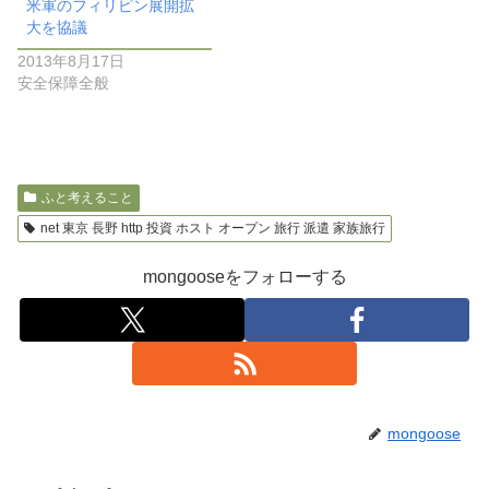
米軍のフィリピン展開拡
大を協議
2013年8月17日
安全保障全般
ふと考えること
net 東京 長野 http 投資 ホスト オープン 旅行 派遣 家族旅行
mongooseをフォローする
mongoose