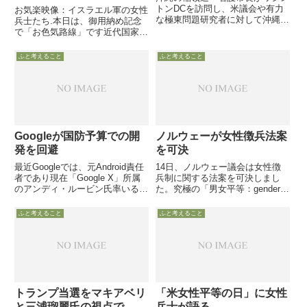
トンDCを訪問し、米議会や有力
お気楽映像：イスラエル軍の女性
な極東問題研究者に対して沖縄か
兵士たち.本日は、御用納め記念
らの米軍削減について訴えていま
で「お色気路線」です近代国家で
す。そしてそこで「在沖海兵隊の
今も「徴兵制」を行っている国
撤退は可能」等の言葉を米側から
は、北欧の一部の国や中立国であ
ふと考えること
ふと考えること
引き出した事を沖縄紙が報じ
るスイスやオーストリアだけです
が、女性徴兵はイスラエルとマレ
ーシアだけです
Googleが国防予算での開
ノルウェーが女性徴兵法案
発を回避
を可決
最近Googleでは、元Android責任
14日、ノルウェー議会は女性徴
者であり現在「Google X」所属
兵制に関する法案を可決しまし
のアンディ・ルービン氏率いる
た。究極の「男女平等：gender
「Robotics Projects」が、次々と
neutral」を追求した前中道右派政
ロボット関連企業を買収して話
権によって提議された女性徴兵制
ふと考えること
ふと考えること
題。でもGoogleが国防予算での
ですが、昨年政権を執った右派政
開発を回避
権もその方針を引き継ぎました
トランプ当選をマキアベリ
「米女性平等の日」に女性
と三浦瑠麗氏の視点で
兵士が語る