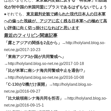
は思いませんし、
東京裁判史観に反する「特攻隊」の話題
化が対中国の米国同盟にプラスであるはずもないでしょう
●それでも、
東京裁判史観で縛られた現代日本人の日本軍
への偏った視線が、アジアに広く残る日本軍への極めて高
い評価に向く切っ掛けになればと思います
最近のフィリピン関連記事
「露とアジアの関係を2点から」→
http://holyland.blog.so-
net.ne.jp/2017-10-23
「東南アジア3か国が共同警戒へ」
→
http://holyland.blog.so-net.ne.jp/2017-10-18
「比が米軍に南シナ海共同警戒中止を通告!?」
→
http://holyland.blog.so-net.ne.jp/2016-10-08
「C-130が2機だけ展開」→
http://holyland.blog.so-
net.ne.jp/2016-09-27
「比大統領南シナ海共同を拒否」→
http://holyland.blog.so-
net.ne.jp/2016-09-15-1