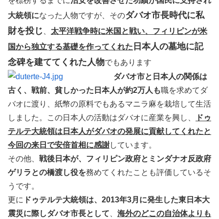
を標榜するまでに
治安を改善させた功績が国民に支持され
ダバオ市長時代に私
大統領に
なった人物ですが、その
財を投じ
、
太平洋戦争時に米国と戦い、フィリピンが米
日本人の墓地に記
国から独立する基礎を作ってくれた
念碑を建ててくれた人物
でもあります
ダバオ市と日本人の関係は
古く、戦前、貧しかった日本人が約2万人も
職を求めてダ
バオに渡り、紙幣の原料でもあるマニラ麻を栽培して生活
しました。この日本人の活動はダバオに産業を興し、
ドゥ
テルテ大統領は日本人がダバオの発展に貢献してくれたと
今回の来日で安倍首相に感謝
しています。
その他、
戦後日本が、フィリピン政府とミンダナオ反政府
ゲリラとの橋渡し役を
務めてくれたことも評価しているそ
うです。
更に
ドゥテルテ大統領は、2013年3月に発生した東日本大
震災に際しダバオ市長として
、
海外のどこの自治体よりも