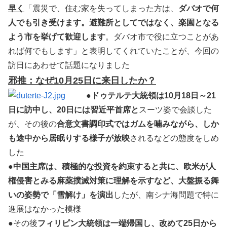
早く
「震災で、住む家を失ってしまった方は、
ダバオで何
人でも引き受けます。避難所としてではなく、楽園となる
よう市を挙げて歓迎します
。ダバオ市で役に立つことがあ
れば何でもします」と表明してくれていたことが、今回の
訪日にあわせて話題になりました
邪推：なぜ10月25日に来日したか？
●
ドゥテルテ大統領は10月18日～21
日に訪中し、20日には習近平首席と
スーツ姿で会談した
が、その後の
合意文書調印式ではガムを噛みながら、しか
も途中から居眠りする様子が放映
されるなどの態度をしめ
した
●
中国主席は、積極的な投資を約束すると共に、欧米が人
権侵害とみる麻薬撲滅対策に理解を示すなど、大盤振る舞
いの姿勢で「雪解け」を演出
したが、南シナ海問題で特に
進展はなかった模様
●その後
フィリピン大統領は一端帰国し、改めて25日から