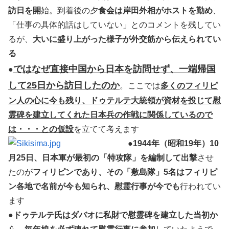
訪日を開
始。到着後の夕
食会は岸田外相がホストを勤め
、
「仕事の具体的話はしていない」とのコメントを残してい
るが、
大いに盛り上がった様子が外交筋から伝えられてい
る
ではなぜ直接中国から日本を訪問せず、一端帰国
●
して25日から訪日したのか
。ここでは
多くのフィリピ
ン人の心に今も残り、ドゥテルテ大統領が資材を投じて慰
霊碑を建立してくれた日本兵の作戦に関係しているので
は・・・との仮設
を立てて考えます
●
1944年（昭和19年）10
月25日、日本軍が最初の「特攻隊」を編制して出撃
させ
たのが
フィリピンであり、その「敷島隊」5名はフィリピ
ン各地で名前が今も知られ、慰霊行事が今でも
行われてい
ます
●
ドゥテルテ氏はダバオに私財で慰霊碑を建立した当初か