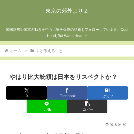
東京の郊外より２
米国防省や米軍の動きを中心に安全保障の話題をフォローしています。Cool
Head, But Warm Heartで
ホーム
ふと考えること
やはり比大統領は日本をリスペクトか？
X
Facebook
はてブ
LINE
コピー
2018-04-30