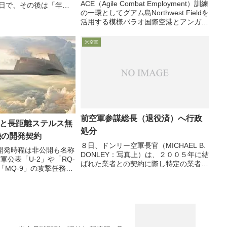
ACE（Agile Combat Employment）訓練
7日で、その後は「年内
の一環としてグアム島Northwest Fieldを
的観測をボーイング社担
活用する模様パラオ国際空港とアンガウ
たのみで音沙汰の無い米
ル島でも何か訓練（空自機も）26日、グ
の一つKC-46A空中給
アム島の米空軍アンダーセン基地司令官
..
米空軍
＆第36航空団司令...
前空軍参謀総長（退役済）へ行政
社と長距離ステルス無
処分
機の開発契約
８日、ドンリー空軍長官（MICHAEL B.
開発時程は非公開も名称
DONLEY：写真上）は、２００５年に結
軍公表「U-2」や「RQ-
ばれた業者との契約に際し特定の業者に
と「MQ-9」の攻撃任務を
便宜を図ったとして、モズレー前空軍参
気推進」を「ducted
謀総長（０８年８月退役：写真下）に対
社は以前MQ-9の3倍の航
して行政処分を行うと発表しました。米
開発と5月28...
空軍HP：...