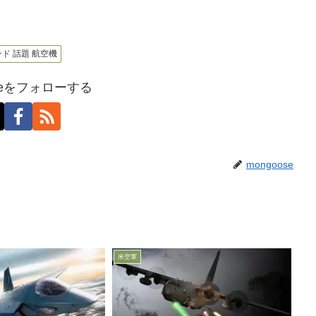
マンド 話題 航空機
oseをフォローする
mongoose
米空軍