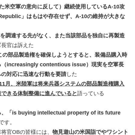
た米空軍の意向に反して）継続使用しているA-10攻
Republic」はもはや存在せず、A-10の維持が大きな
部品を調達する先がなく、また当該部品を独自に再製造
軍長官は訴えた
この部品製造権を確保しようとすると、装備品購入時
singly contentious issue）現実を空軍長
への対応に迅速な行動を要請
した
11月、米陸軍は将来兵器システムの部品製造権購入
達できる体制整備に進んでいると
語っている
 intellectual property of its future
です。
将官OBの皆様には、
物見遊山の米国詣でやワシント