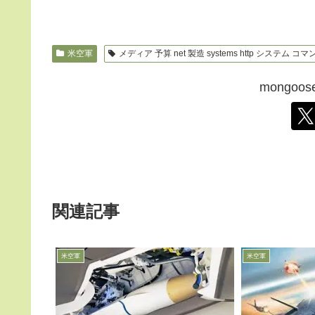
米空軍
メディア 予算 net 製造 systems http システム コ
mongo
関連記事
米空軍
米空軍