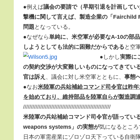
●例えば
議会の要請で（早期引退を計画してい
撃機に関して言えば、製造企業の「Fairchild 
問題
となっている。
●なぜなら
単純に、米空軍が必要なA-10の
しようとしても法的に困難だからである
と空
●しかし
実際に
の契約交渉が大変難しいものになってきている（increa
官は訴え
、議会に対し米空軍とともに、
事態
●なお
米陸軍の兵站補給コマンド司令官は昨年
を始めており、維持部品を陸軍自らが製造調
////////////////////////////////////////////////////////
米陸軍の兵站補給コマンド司令官が語っている、「is buying
weapons systems」の実態が
気になるところ
日本の軍需産業にゾロゾロ天下っている自衛隊