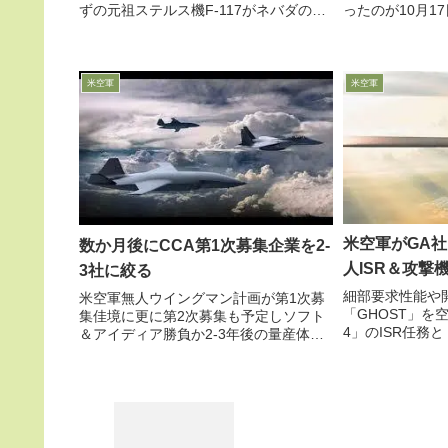
ずの元祖ステルス機F-117がネバダの砂
ったのが10月1
漠上空を飛行している事実を取り上げ、
には」との希望
なぜ今も同機が飛行を続けているのか推
当副社長が述べ
測しています
空軍の最優先事業
油機ですが、同機.
米空軍
米空軍
米空軍がGA
数か月後にCCA第1次募集企業を2-
人ISR＆攻撃
3社に絞る
細部要求性能や
米空軍無人ウイングマン計画が第1次募
「GHOST」を空
集佳境に更に第2次募集も予定しソフト
4」のISR任務
＆アイディア勝負か2-3年後の量産体制
「ハイブリッド電
入りを狙い様々なタイプを模索中2月13
fan」方式でGA
日、Kendall空軍長官がAFA Warfare
続性能をめざし技術
Symposiumでの記者懇談会で、現在...