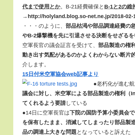
代まで使用とか
。B-21経費確保と
B-1と2の
→
http://holyland.blog.so-net.ne.jp/2018-02-
・・・のように、
部品枯渇や部品調達経費の急
やB-2爆撃機を先に引退させる決断をせざる
空軍長官の議会証言を受けて、
部品製造の権利（In
動き出す気配があるのかよくわからない断片
介します。
15日付米空軍協会web記事より
●老朽化が進む
議会に対し、米空軍による部品製造の権利（Intellec
てくれるよう要請
している
●14日に空軍長官は
下院の国防予算小委員会で
を保有したまま、消滅してしまったり部品製
品の調達上大きな問題
となっていると訴えた