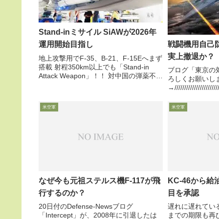
Stand-inミサイル SiAWが2026年
戦闘機用自己
運用開始目指し
実上撤退か？
地上攻撃用でF-35、B-21、F-15Eへまず
搭載 射程350km以上でも「Stand-in
ブログ「東京の
Attack Weapon」！！ 対中国の弾薬不足
ろしくお願いし
＆高コスト対策に安価オプション追求11
→////////////////////////
月20日付空軍協会web記事は、米空軍が
//////////当
2023年9月に...
定を20...
米空軍
米空軍
なぜ今も元祖ステルス機F-117が飛
KC-46から
行するのか？
目を承認
20日付のDefense-Newsブログ
遅れに遅れてい
「Intercept」が、2008年に引退したは
までの期限も再