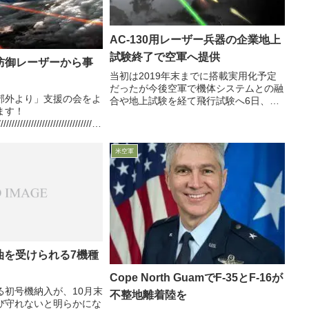
AC-130用レーザー兵器の企業地上
試験終了で空軍へ提供
防御レーザーから事
当初は2019年末までに搭載実用化予定
だったが今後空軍で機体システムとの融
郊外より」支援の会をよ
合や地上試験を経て飛行試験へ6日、米
ます！
空軍特殊作戦軍のAC-130に搭載予定の
////////////////////////////////////
レーザー兵器（HEL：High Energy
初計画では2021年に飛行試験予
Laser）を開発中のロッキード社が、米
空軍...
米空軍
給油を受けられる7機種
Cope North GuamでF-35とF-16が
る初号機納入が、10月末
不整地離着陸を
び守れないと明らかにな