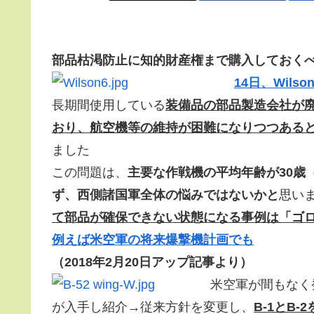
部品枯渇防止に知的財産権まで購入しておく
14日、Wil
長期間使用している
装備品の部品製造会社が
おり、航空機等の維持が困難になりつつある
ました
この問題は、
主要な作戦機の平均年齢が30歳
ず、西側諸国軍全体の悩みではないかと
思い
て部品が確保できない状態になる事例は「ゴ
例えば米空軍の将来爆撃機計画でも
（2018年2月20日アップ記事より）
米空軍が間もなく
が入手し紹介→従来方針を変更し、
B-1とB