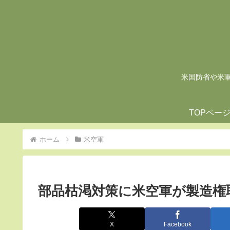
米国防省や米軍の
TOPペー
ホーム
米空軍
部品枯渇対策に米空軍が製造権
X
Facebook