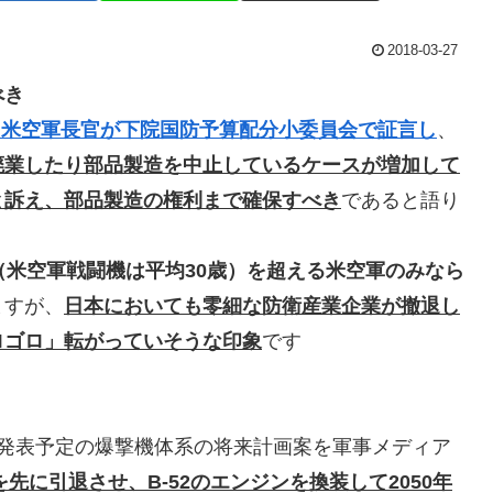
2018-03-27
べき
son米空軍長官が下院国防予算配分小委員会で証言し
、
廃業したり部品製造を中止しているケースが増加して
と訴え、部品製造の権利まで確保すべき
であると語り
（米空軍戦闘機は平均30歳）を超える米空軍のみなら
ますが、
日本においても零細な防衛産業企業が撤退し
ロゴロ」転がっていそうな印象
です
発表予定の爆撃機体系の将来計画案を軍事メディア
-2を先に引退させ、B-52のエンジンを換装して2050年