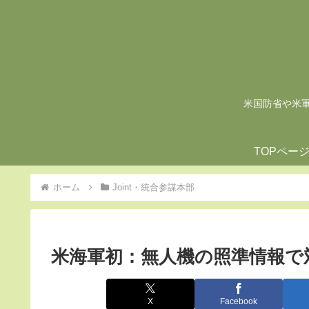
米国防省や米軍の
TOPペー
ホーム
Joint・統合参謀本部
米海軍初：無人機の照準情報で
X
Facebook