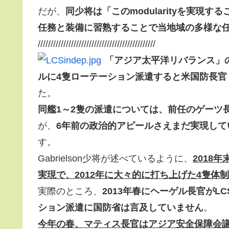
だが、
同少将は「このmodularityを実
任務と装備に習熟することで当地域の多様な
//////////////////////////////////////////////
「アジア太平洋リバランス」
ルに4隻ローテーション派遣すると米国防長官
た。
同艦1～2隻の派遣については、前任のゲーツ長
が、
6年前の政治的アピールさえまだ実現し
す。
Gabrielson少将が述べているように、
2018
実現で、2012年に大々的に打ち上げた4隻
実際のところ、
2013年春にヘーゲル長官が
ション派遣に国防省は言及していません
。
今年の春、マティス長官はアジア安全保障会