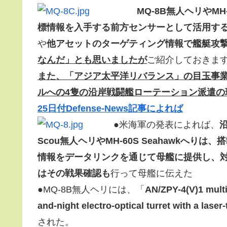
MQ-8B無人ヘリやM
標情報を入手する前方センサーとして活用す
や
他アセットのターゲティング情報で艦艇攻
なんだ」とも思いましたが
ご紹介しておきま
また、「アジア太平洋リバランス」の目玉事
ルへの4隻の沿岸戦闘艦ローテーション派遣の
25日付Defense-News記事によれば
●米海軍の発表によれば、
沿
Scou無人ヘリやMH-60S Seahawkへ
情報をデータリンクを通じて母艦に提供し、
はその戦果確認も
行って母艦に伝えた
●MQ-8B無人ヘリには、「
AN/ZPY-4(V)1 mult
and-night electro-optical turret with a laser
された。