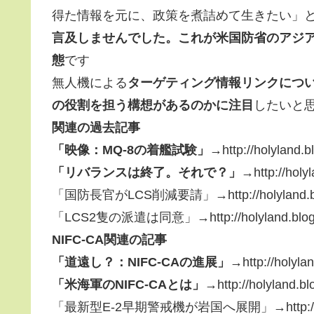
得た情報を元に、政策を煮詰めて生きたい」
言及しませんでした。これが米国防省のアジ
態
です
無人機による
ターゲティング情報リンクについて
の役割を担う構想があるのかに注目
したいと
関連の過去記事
「映像：MQ-8の着艦試験」→
http://holyland.
「リバランスは終了。それで？」→
http://hol
「国防長官がLCS削減要請」→http://holyland.blog.
「LCS2隻の派遣は同意」→http://holyland.blog.so
NIFC-CA関連の記事
「道遠し？：NIFC-CAの進展」→
http://holyl
「米海軍のNIFC-CAとは」→
http://holyland.b
「最新型E-2早期警戒機が岩国へ展開」→http://holyland