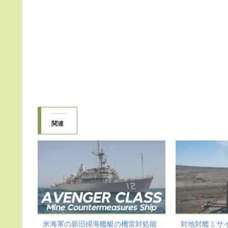
関連
米海軍の新旧掃海艦艇の機雷対処能
対地対艦ミサ