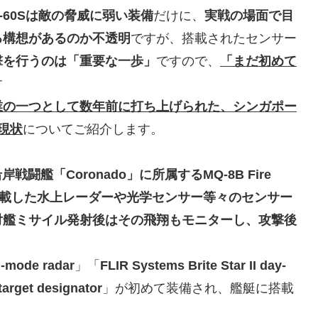
H-60Sは敵の脅威に弱い装備
だけに、
実戦の場面で目
る構想があるのか不透明
ですが、搭載されたセンサー
撃を行うのは「重要な一歩」
ですので、
「まだ初めて
す
業の一つとして数年前に打ち上げられた、シンガポー
現状
についてご紹介します。
岸戦闘艦「Coronado」に所属するMQ-8B Fire
りは、搭載した水上レーダーや光学センサー等々のセンサー
対艦ミサイル発射後はその飛翔もモニターし、攻撃後
i-mode radar
」「
FLIR Systems Brite Star II day-
-target designator
」が初めて装備され、艦艇に搭載