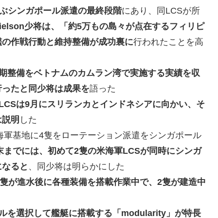
及ぶシンガポール派遣の最終段階
にあり、同LCSが所
rielson少将は、「約5万もの島々が点在するフィリピ
艦の作戦行動と維持整備が成功裏に
行われたことを高
定期整備をベトナムのカムラン湾で実施する実績を収
行ったと同少将は成果を
語った
LCSは9月にスリランカとインドネシアに向かい、そ
は説明
した
gi海軍基地に4隻をローテーション派遣をシンガポール
年末までには、初めて2隻の米海軍LCSが同時にシンガ
になると
、同少将は明らかにした
3隻が進水後に各種装備を搭載作業中で、2隻が建造中
選択して艦艇に搭載する「modularity」が特長