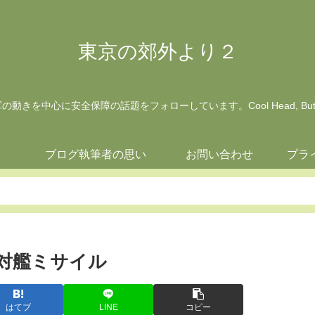
東京の郊外より２
動きを中心に安全保障の話題をフォローしています。Cool Head, But Wa
ジ
ブログ執筆者の思い
お問い合わせ
プラ
対艦ミサイル
はてブ
LINE
コピー