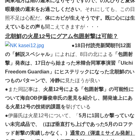
関東地方は雨の週末になりそうですので、のんびりと夏休
暇最後の週末をお過ごしください
。それにしても、この日
照不足は心配だ。
体にカビが生えそうです。既に心には生
えているとの声も
聞こえてきますが・・・
北朝鮮の火星12号にグアム包囲射撃は可能？
●
18日付読売新聞朝刊12面
の「解説スペシャル」
によれば、8日の北による
「包囲射
撃」発表は、17日から始まった米韓合同軍事演習「Ulchi
Freedom Guardian」にヒステリックになった北朝鮮のい
つものパターンで、冷静に
見たほうが良い
●また同記事は、
火星12号による「包囲射撃」の可能性に
ついて海自OB伊藤俊幸氏の意見を紹介し、開発途上にあ
る火星12号の技術的課題を
挙げている
●伊藤氏は火星12号について、「
5月に1回しか撃っていな
い未完成品で、（ほぼ垂直打ち上げであった5月のロフテ
ッド射撃の実績しかなく、）
通常の（弾道ミサイル発射）