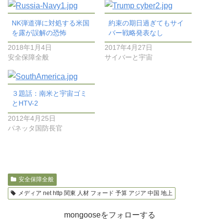
NK弾道弾に対処する米国
約束の期日過ぎてもサイ
を露が誤解の恐怖
バー戦略発表なし
2018年1月4日
2017年4月27日
安全保障全般
サイバーと宇宙
３題話：南米と宇宙ゴミ
とHTV-2
2012年4月25日
パネッタ国防長官
安全保障全般
メディア net http 関東 人材 フォード 予算 アジア 中国 地上
mongooseをフォローする