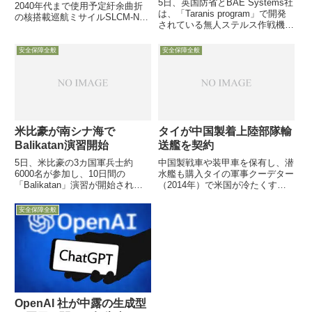
5日、英国防省とBAE Systems社
2040年代まで使用予定紆余曲折
は、「Taranis program」で開発
の核搭載巡航ミサイルSLCM-Nは
されている無人ステルス作戦機
2035年導入へそして米陸軍に続
（UCAV）が、昨年８月に約15分
き極超音速兵器を艦艇や潜水艦に
間の初飛行に成功していたと発表
5月13日付Defense-Newsが、米
安全保障全般
安全保障全般
し、映像を公開しました。
海軍の核関連兵器開発を担当す...
米比豪が南シナ海で
タイが中国製着上陸部隊輸
Balikatan演習開始
送艦を契約
5日、米比豪の3カ国軍兵士約
中国製戦車や装甲車を保有し、潜
6000名が参加し、10日間の
水艦も購入タイの軍事クーデター
「Balikatan」演習が開始されま
（2014年）で米国が冷たくする
した。「Shoulder to Shoulder」
から12日付Defense-News記事に
との意味を持つ演習名ですが、今
よれば、9日北京で、左写真が示
安全保障全般
回は海上での作戦行動に焦点を当
す最新の中国製着上陸部隊用輸送
てて実施
艦（amphibious transport）...
OpenAI 社が中露の生成型