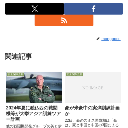
mongoose
関連記事
安全保障全般
安全保障全般
2024年夏に独仏西の戦闘
豪が米豪中の実弾訓練計画
機等が大挙アジア訓練ツア
か
ー計画
22日、豪のスミス国防相は「豪
は、豪と米国と中国の3国による
他の戦闘機開発グループの英と伊