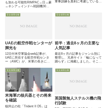
軍事訓練を真剣に考慮している」
も加わる可能性RIMPAC→日→豪
と述べ、豪への米海兵隊配置を批
→ネシア→インドへ戦闘機30機
判している中国との間における
以上でアジアでの米国負担軽減で
「誤解や誤算のリスクを低減する
欧州関与を側面支援とか11月27
安全保障全般
安全保障全般
ため」だと訓練の必要性を強調
日付Defense-Newsが独国防省や
独空軍情報を基に、2024年の7月
から8月に...
UAEの航空作戦センターが
前半：過去8ヶ月の主要な
脚光を
人気記事
12日付米空軍協会web記事が、
最近8ヶ月の記事をジャンル別に
UAEに所在する航空作戦センタ
整理し、兄弟サイト「輪になって
ー（AWC）が、米軍の長きにわ
踊らず」に掲載しました。そこで
たる粘り強い努力の一部が実を結
本日から2回に分けて、過去8ヶ
び、イスラム国を対象とした作戦
月間で特に人気があり、現状とも
安全保障全般
安全保障全般
の中心とし多国籍軍の拠点となっ
関連がある約30本の記事をジャ
ている様子を伝えています
ンル別にご紹介します。本日は前
半です。
米海軍の核兵器とその将来
英国製無人ステルス機の飛
を確認
行試験
核抑止の柱「Trident II D5」は