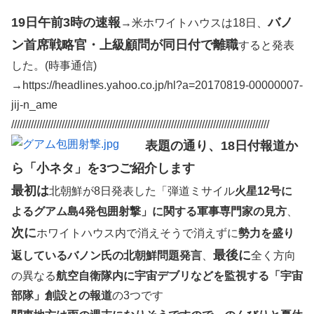
19日午前3時の速報
バノ
→米ホワイトハウスは18日、
ン首席戦略官・上級顧問が同日付で離職
すると発表
した。(時事通信)
→https://headlines.yahoo.co.jp/hl?a=20170819-00000007-
jij-n_ame
////////////////////////////////////////////////////////////////////////////////////////////
表題の通り、18日付報道か
ら「小ネタ」を3つご紹介します
最初は
北朝鮮が8日発表した「弾道ミサイル
火星12号に
よるグアム島4発包囲射撃」に関する軍事専門家の見方
、
次に
ホワイトハウス内で消えそうで消えずに
勢力を盛り
最後に
返しているバノン氏の北朝鮮問題発言
、
全く方向
の異なる
航空自衛隊内に宇宙デブリなどを監視する「宇宙
部隊」創設との報道
の3つです