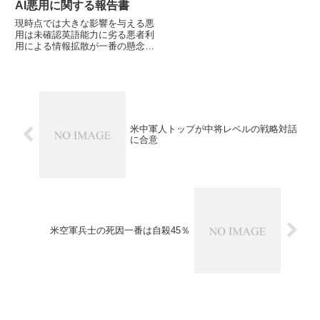
AI悪用に関する報告書
現時点では大きな影響を与える悪
用は未確認英語能力に劣る悪者利
用による情報拡散が一番の懸念
Al 生成物「ラベル付け」法律制
定と識別技術が必要と5月31日付
DefenseOne が、ChatGPTを提供
する生成型AIの先駆者企業
「OpenA...
米中軍人トップが中将レベルの戦略対話
に合意
米空軍兵士の死因一番は自殺45％