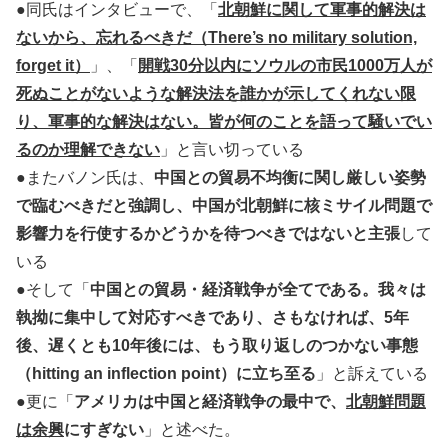
●同氏はインタビューで、「
北朝鮮に関して軍事的解決は
ないから、忘れるべきだ（There’s no military solution,
forget it）
」、「
開戦30分以内にソウルの市民1000万人が
死ぬことがないような解決法を誰かが示してくれない限
り、軍事的な解決はない。皆が何のことを語って騒いでい
るのか理解できない
」と言い切っている
●またバノン氏は、
中国との貿易不均衡に関し厳しい姿勢
で臨むべきだと強調し、中国が北朝鮮に核ミサイル問題で
影響力を行使するかどうかを待つべきではないと主張
して
いる
●そして「
中国との貿易・経済戦争が全てである。我々は
執拗に集中して対応すべきであり、さもなければ、5年
後、遅くとも10年後には、もう取り返しのつかない事態
（hitting an inflection point）に立ち至る
」と訴えている
●更に「
アメリカは中国と経済戦争の最中で、
北朝鮮問題
は余興
にすぎない
」と述べた。