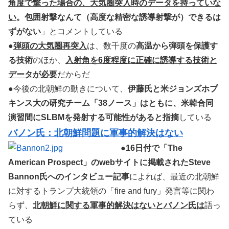
角度で撃った場合の、大気圏突入時のデータを持っていな
い
。包囲射撃なんて（高度な精密な誘導射撃が）できるは
ずがない
」とコメントしている
●
弾頭の大気圏再突入
は、数千度の
高温から弾頭を保護す
る技術
のほか、
入射角を6度程度に正確に誘導する技術と
データが必要
だからだ
●今後の北朝鮮の動きについて、
伊藤氏と米ジョンズホプ
キンス大の研究チーム「38ノース」はともに、米韓合同
演習間にSLBMを発射する可能性があると指摘
している
バノン氏：北朝鮮問題に軍事的解決はない
●
16日付で「The
American Prospect」のwebサイトに掲載されたSteve
Bannon氏へのインタビュー記事
によれば、最近の北朝鮮
に対するトランプ大統領の「fire and fury」発言等に関わ
らず、
北朝鮮に関する軍事的解決はないとバノン氏は
語っ
ている