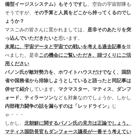
備型イージスシステム）もそうですし
、空自の宇宙部隊も
そうですが、
その予算と人員をどこから持ってくるのでし
ょうか？
マスごみの皆さんに置かれましては、
是非そのあたりを突
っ込んでいただきたいと
思います。
末尾に、宇宙データと宇宙での戦いを考える過去記事を
並
べました。是非
この機会にご覧いただき、頭づくりにご活
用ください
バノン氏が敵対勢力を、ホワイトハウスだけでなく、国防
省や国務省から排除しようとしていると語ったと同記事は
併せて紹介
しています。
マクマスター、マティス、ダンフ
ォード、ティラーソン
なども対象なのでしょうか。しかし
内部権力闘争の話を漏らすのは「レッドライン」
じ
ゃ・・・
しかし、
北朝鮮に関するバノン氏の見方は正論でしょう。
マティス国防長官もダンフォース議長が一番そう考えてい