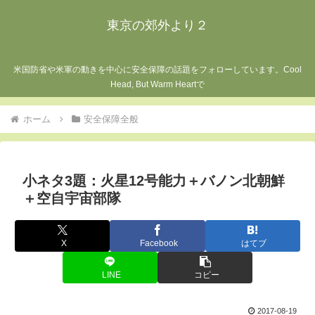
東京の郊外より２
米国防省や米軍の動きを中心に安全保障の話題をフォローしています。Cool
Head, But Warm Heartで
ホーム
安全保障全般
小ネタ3題：火星12号能力＋バノン北朝鮮
＋空自宇宙部隊
X
Facebook
はてブ
LINE
コピー
2017-08-19