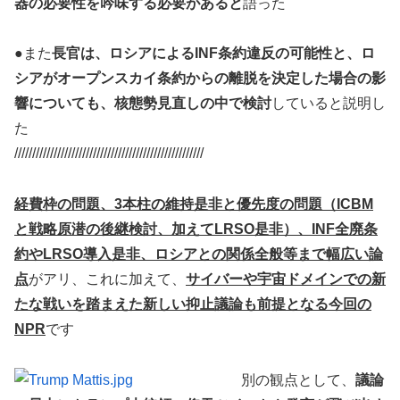
器の必要性を吟味する必要があると
語った
●また
長官は、ロシアによるINF条約違反の可能性と、ロ
シアがオープンスカイ条約からの離脱を決定した場合の影
響についても、核態勢見直しの中で検討
していると説明し
た
/////////////////////////////////////////////////////
経費枠の問題、3本柱の維持是非と優先度の問題（ICBM
と戦略原潜の後継検討、加えてLRSO是非）、INF全廃条
約やLRSO導入是非、ロシアとの関係全般等まで幅広い論
点
がアリ、これに加えて、
サイバーや宇宙ドメインでの新
たな戦いを踏まえた新しい抑止議論も前提となる今回の
NPR
です
別の観点として、
議論