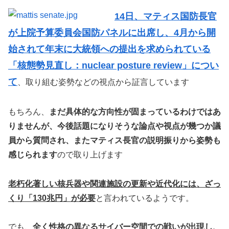
14日、マティス国防長官
が上院予算委員会国防パネルに出席し、4月から開
始されて年末に大統領への提出を求められている
「核態勢見直し：nuclear posture review」につい
て
、取り組む姿勢などの視点から証言しています
もちろん、
まだ具体的な方向性が固まっているわけではあ
りませんが、今後話題になりそうな論点や視点が幾つか議
員から質問され、またマティス長官の説明振りから姿勢も
感じられます
ので取り上げます
老朽化著しい核兵器や関連施設の更新や近代化には、ざっ
くり「130兆円」が必要
と言われているようです。
でも、
全く性格の異なるサイバー空間での戦いが出現し、