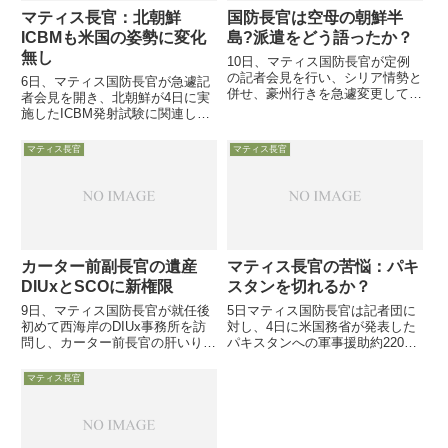
マティス長官：北朝鮮
国防長官は空母の朝鮮半
ICBMも米国の姿勢に変化
島?派遣をどう語ったか？
無し
10日、マティス国防長官が定例
の記者会見を行い、シリア情勢と
6日、マティス国防長官が急遽記
併せ、豪州行きを急遽変更してシ
者会見を開き、北朝鮮が4日に実
ンガポールから「北上」する事に
施したICBM発射試験に関連し、
なった空母カールビンソンの動き
米国の姿勢に変化はないと語りま
についてコメントしているのでご
した。米軍は対ISISやアフガン対
マティス長官
マティス長官
紹介します。同空母は9日にハリ
処だけで軍事力をフル稼働してお
ス太平洋軍司令官の「北上」命
り、加えて欧州方面で活発化する
令...
ロシア軍への対抗措置とし...
カーター前副長官の遺産
マティス長官の苦悩：パキ
DIUxとSCOに新権限
スタンを切れるか？
9日、マティス国防長官が就任後
5日マティス国防長官は記者団に
初めて西海岸のDIUx事務所を訪
対し、4日に米国務省が発表した
問し、カーター前長官の肝いりで
パキスタンへの軍事援助約2200
立ち上がった最新技術取り込み事
億円をカットに関し発言し、アフ
務所の試みを「熱狂的に支持す
ガンに駐留する米軍への補給ルー
マティス長官
る」「カーター長官の先見性は素
トが絶たれることはないだろうと
晴らしい」と語り、国防省内の
希望的観測を述べました米国とパ
SCOと共に今後も有効に活用す
キスタンの関係は、パキスタン...
る...