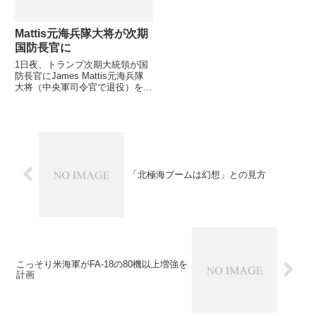
Mattis元海兵隊大将が次期
国防長官に
1日夜、トランプ次期大統領が国
防長官にJames Mattis元海兵隊
大将（中央軍司令官で退役）を選
んだとシンシナチでの集会で発表
しました。同日の報道を追認する
形でしたが、11月19日に初面談
した際のメディア対応や雰囲気か
ら、現在はフーバー...
「北極海ブームは幻想」との見方
こっそり米海軍がFA-18の80機以上増強を
計画