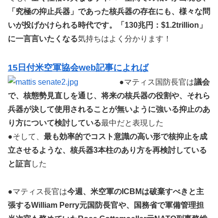
「究極の抑止兵器」であった核兵器の存在にも、様々な問
いが投げかけられる時代です。「130兆円：$1.2trillion」
に一言言いたくなる
気持ちはよく分かります！
15日付米空軍協会web記事によれば
●マティス国防長官は
議会
で、核態勢見直しを通じ、将来の核兵器の役割や、それら
兵器が決して使用されることが無いように強いる抑止のあ
り方について検討している
最中だと表現した
●そして、
最も効率的でコスト意識の高い形で核抑止を成
立させるような、核兵器3本柱のあり方を再検討している
と証言
した
●マティス長官は
今週、米空軍のICBMは破棄すべきと主
張するWilliam Perry元国防長官や、国務省で軍備管理担