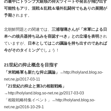
の最中にトランプ大統領の仰天ツイートや発言が飛び出す
可能性もアリ、混戦＆乱戦＆場外乱闘何でもありの展開が
予期
されます。
北朝鮮問題との関連では、
三浦瑠璃さんが「米軍による日
本への核兵器持ち込みを容認すべき」との立場を表明
され
ていますが、
日本としてはこの議論を持ち出すのであれば
今がそのタイミング
でしょう！
21世紀の抑止概念を目指す
「米戦略軍も新たな抑止議論」→
http://holyland.blog.so-
net.ne.jp/2017-03-11
「21世紀の抑止と第3の相殺戦略」
→
http://holyland.blog.so-net.ne.jp/2017-03-03
「相殺戦略特集イベント」→http://holyland.blog.so-
net.ne.jp/2016-10-29-1