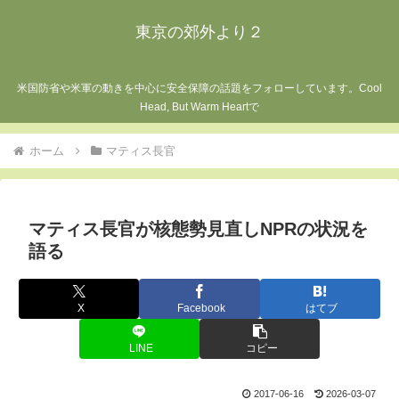
東京の郊外より２
米国防省や米軍の動きを中心に安全保障の話題をフォローしています。Cool
Head, But Warm Heartで
ホーム
マティス長官
マティス長官が核態勢見直しNPRの状況を
語る
X
Facebook
はてブ
LINE
コピー
2017-06-16
2026-03-07