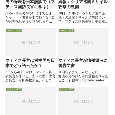
男の辞表を日本語訳で（マ
続報：シリア巡航ミサイル
ティス国防長官に学ぶ）
攻撃の裏側
来るべきものがついに来てしまっ
10日、米軍によるシリア空軍基
たか・・・世界各地で様々な問題
地への巡航ミサイル攻撃につい
が顕在化しそうな気がします
て、マティス国防長官と中央軍報
2018年12月20日が世界の負の転
道官がそれぞれ作戦の狙いと効果
換点として記憶されないことを願
について、声明または会見で語り
マティス長官
マティス長官
います以下では、マティス長官が
ました。同攻撃については、7
トランプ大統領に提出したと言わ
日、匿名の米国防省高官2名が記
れる辞表の全文をご紹介します...
者団にブリーフィングを行ってお
り、...
マティス長官は対中国を日
マティス長官が情報漏洩に
本でどう語ったか？
警告文書
3日から4日にかけ、マティス国
米国防省までこんなことに・・・
防長官が来日し、安倍総理、管官
漏洩を見つけた者に通報義務があ
房長官、岸田外務大臣、そして稲
ることも強調5日付Defense-News
田防衛大臣とそれぞれ会談しまし
が、マティス国防長官が3日付で
た。尖閣への「日米安保条約第5
前国防省職員（もちろん全軍人を
マティス長官
マティス長官
条」の適応再確認や、在日米軍経
含む）に対し発出した、情報漏洩
費に関する件は議題にならなかっ
に対する警告文書を入手してその
た等が日本のメディアで盛んに
概要を伝えています...
報...