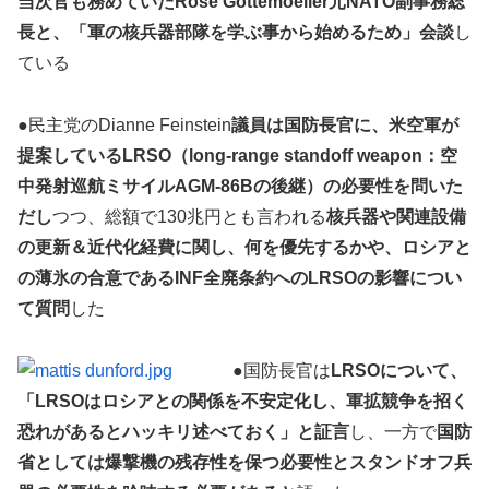
当次官も務めていたRose Gottemoeller元NATO副事務総
長と、「軍の核兵器部隊を学ぶ事から始めるため」会談
し
ている
●民主党のDianne Feinstein
議員は国防長官に、米空軍が
提案しているLRSO（long-range standoff weapon：空
中発射巡航ミサイルAGM-86Bの後継）の必要性を問いた
だし
つつ、総額で130兆円とも言われる
核兵器や関連設備
の更新＆近代化経費に関し、何を優先するかや、ロシアと
の薄氷の合意であるINF全廃条約へのLRSOの影響につい
て質問
した
●国防長官は
LRSOについて、
「LRSOはロシアとの関係を不安定化し、軍拡競争を招く
恐れがあるとハッキリ述べておく」と証言
し、一方で
国防
省としては爆撃機の残存性を保つ必要性とスタンドオフ兵