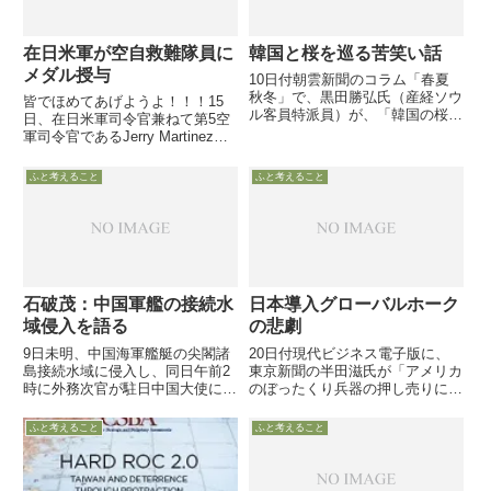
在日米軍が空自救難隊員に
韓国と桜を巡る苦笑い話
メダル授与
10日付朝雲新聞のコラム「春夏
秋冬」で、黒田勝弘氏（産経ソウ
皆でほめてあげようよ！！！15
ル客員特派員）が、「韓国の桜」
日、在日米軍司令官兼ねて第5空
にまつわる話を紹介しています。
軍司令官であるJerry Martinez空
最近よく耳にする「困った韓国」
軍中将は、勤務地である横田基地
に類する話の一つですが・・・
からはるばる沖縄の航空自衛隊那
ふと考えること
ふと考えること
覇基地に赴き、米空軍F-15C戦闘
機から海上に脱出した米空軍パイ
ロットを救出...
石破茂：中国軍艦の接続水
日本導入グローバルホーク
域侵入を語る
の悲劇
9日未明、中国海軍艦艇の尖閣諸
20日付現代ビジネス電子版に、
島接続水域に侵入し、同日午前2
東京新聞の半田滋氏が「アメリカ
時に外務次官が駐日中国大使に抗
のぼったくり兵器の押し売りに、
議したそうです参議院選が実質ス
ノーと言えない防衛省」とのタイ
タートし、日本が大きな動きをと
トルで寄稿しています。半田氏に
ふと考えること
ふと考えること
れないと見ての動きか、単にアジ
反感を持つ防衛省職員や自衛隊員
ア安全保障会議での対中態勢や近
は多いでしょうし、この寄稿にも
日実施予定の日米印海軍演習へ
恣意的に誇張した推測や憶測や