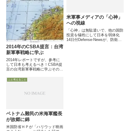
の...
表...
米軍事メディアの「心神」
への視線
「心神」は無駄遣いで、他の国防
投資を犠牲にして日本を弱体化
14日付Defense-Newsが、防衛省
が開発して初飛行間近な技術実証
2014年のCSBA提言：台湾
機「心神」に関し、日本在住Paul
新軍事戦略に学ぶ
Kallender-Umezu氏の記事を掲載
しています。当然、同記事の見
2014年レポートですが、参考に
方...
して日本も考えるべき！CSBA提
言の台湾新軍事戦略に学ぶその
１：総論→その２：各論：海軍と
空軍へ→その３：各論：陸軍と新
ふと考えること
分野→CSBAの台湾への提言総論
CSBAの情勢認識→台湾が現方針
で今後国防費を増加しても...
ベトナム難民の米海軍艦長
が故郷に錦
米国防省ＨＰが「ハリウッド映画