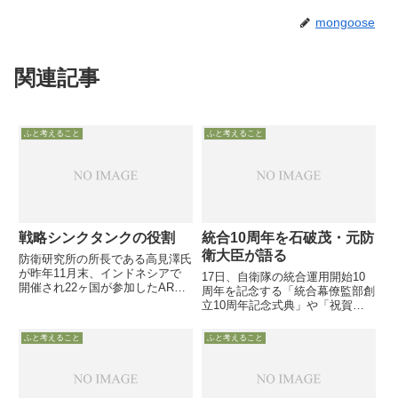
mongoose
関連記事
ふと考えること
ふと考えること
戦略シンクタンクの役割
統合10周年を石破茂・元防
衛大臣が語る
防衛研究所の所長である高見澤氏
が昨年11月末、インドネシアで
17日、自衛隊の統合運用開始10
開催され22ヶ国が参加したARF
周年を記念する「統合幕僚監部創
国防大学校長等会議に出席し、戦
立10周年記念式典」や「祝賀レ
略シンクタンクの役割についてプ
セプション」が行われ、統合運用
レゼンしています
推進に「豪腕」を振るった石破
ふと考えること
ふと考えること
茂・元防衛大臣も招待された模様
で、19日付オフィシャルブログ
でその思いを語っていますご存
じ...