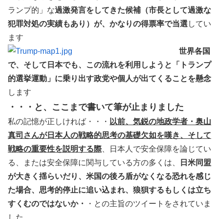
ランプ的」な
過激発言をしてきた候補（市長として過激な
犯罪対処の実績もあり）が、かなりの得票率で当選
してい
ます
世界各国
で、そして日本でも、この流れを利用しようと「トランプ
的選挙運動」に乗り出す政党や個人が出てくることを懸念
します
・・・と、ここまで書いて筆が止まりました
私の記憶が正しければ・・・
以前、気鋭の地政学者・奥山
真司さんが日本人の戦略的思考の基礎欠如を嘆き、そして
戦略の重要性を説明する際
、日本人で安全保障を論じてい
る、または安全保障に関与している方の多くは、
日米同盟
が大きく揺らいだり、米国の後ろ盾がなくなる恐れを感じ
た場合、思考的停止に追い込まれ、狼狽するもしくは立ち
すくむのではないか・
・との主旨のツイートをされていま
した