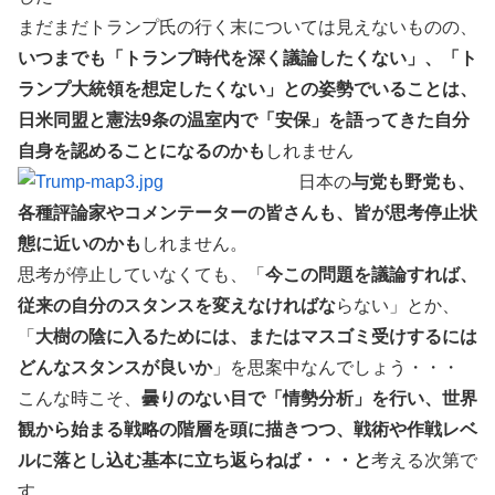
まだまだトランプ氏の行く末については見えないものの、
いつまでも「トランプ時代を深く議論したくない」、「ト
ランプ大統領を想定したくない」との姿勢でいることは、
日米同盟と憲法9条の温室内で「安保」を語ってきた自分
自身を認めることになるのかも
しれません
日本の
与党も野党も、
各種評論家やコメンテーターの皆さんも、皆が思考停止状
態に近いのかも
しれません。
思考が停止していなくても、「
今この問題を議論すれば、
従来の自分のスタンスを変えなければな
らない」とか、
「
大樹の陰に入るためには、またはマスゴミ受けするには
どんなスタンスが良いか
」を思案中なんでしょう・・・
こんな時こそ、
曇りのない目で「情勢分析」を行い、世界
観から始まる戦略の階層を頭に描きつつ、戦術や作戦レベ
ルに落とし込む基本に立ち返らねば・・・と
考える次第で
す。