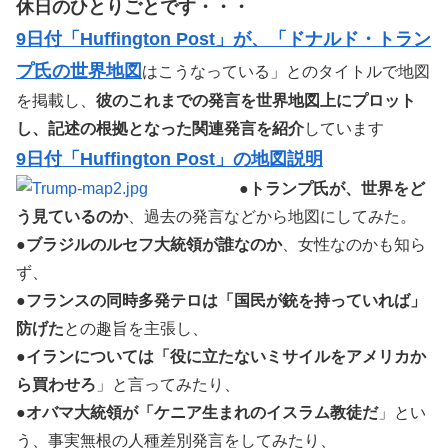
休日のひとりごとです・・・
9日付「Huffington Post」が、「ドナルド・トラン
プ氏の世界地図
はこうなっている」とのタイトルで地図
を掲載し、
彼のこれまでの発言を世界地図上にプロット
し、記述の根拠となった関連発言を紹介
しています
9日付「Huffington Post」の地図説明
●
トランプ氏が、世界をど
う見ているのか
、過去の発言などから地図にしてみた。
●
ブラジルのルセフ大統領が誰なのか
、女性なのかも知ら
ず、
●
フランスの同時多発テロは「国民が銃を持っていれば」
防げた
との趣旨を主張し、
●
イランについては「役に立たないミサイルをアメリカか
ら買わせろ
」と言ってみたり、
●
オバマ大統領が「ケニア生まれのイスラム教徒だ
」とい
う、事実無根の人種差別発言をしてみたり、