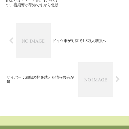
のような・・」と紹介した話で
す。横須賀が母港ですから北朝鮮
のミサイル発射で騒がしいとき
は、日本周辺で活動しているかも
しれませんね。
ドイツ軍が対露で1.8万人増強へ
サイバー：組織の枠を越えた情報共有が
鍵