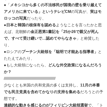
●「
メキシコから多くの不法移民が国境の壁を乗り越えて
アメリカに来ている」というテレビCM
の写真が、
実はモ
ロッコの写真
だったり、
●
日本と韓国の核保有を認める
ようなことを言ったかと思
えば、北朝鮮の
金正恩第1書記を「25か26で親父が死ん
で、すべて受け継いで…認めてやらなきゃ
」と称賛した
り、
●ロシアの
プーチン大統領を「聡明で才能ある指導者」
と
たたえてみたり、
●もし大統領になったら、
どんな外交政策になるんだろう
か？
//////////////////////////////////////////////////////
少なくとも米国の共和党員の多くは支持し、
11月の本番
でも民主党員を含めてかなりの支持を集める
だろうとの予
想です。
連鎖的な動きを感じるのがフィリピン大統領選挙
で、「ト