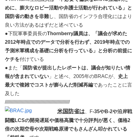
めに、膨大なロビー活動や弁護士活動が行われている」と
国防省の動きを非難
し、国防省のインフラ合理化にはより
良い方法があるはずだと述べている
●下院軍事委員長の
Thornberry議員は、「議会が求めた
2012年時点でのデータで分析を行わず、2019年時点での
予測米軍構成を基礎に分析を行っている」と分析の前提に
ケチを
付けている
●また「
国防省が提出したレポートは、議会が知りたい情
報が含まれていない
」と述べ、2005年のBRACが、
史上
最大で複雑でコストが膨らんだ削減再編
であったことに言
及した
/////////////////////////////////////////////////////
米国防省は
、F
-35やB-2や沿岸戦
闘艦LCSの開発遅延や価格高騰で十分評判が悪く、価格2
倍の次期空母や次期戦略原潜でもさんざん叩かれている