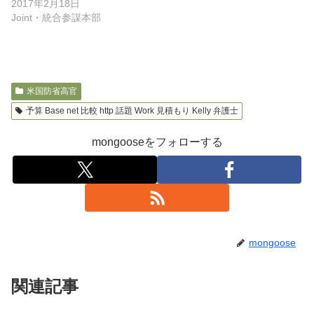
2017年2月18日
Joint・統合参謀本部
米国防省高官
予算 Base net 比較 http 話題 Work 見積もり Kelly 弁護士
mongooseをフォローする
mongoose
関連記事