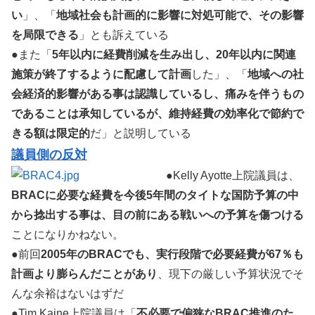
い
」、「
地域社会も計画的に影響に対処可能で、その影響
を局限できる
」とも訴えている
●また「
5年以内に経費削減を生み出し、20年以内に関連
施策が終了するように配慮して計画
した」、「
地域への社
会経済的影響がある事は認識しているし、痛みを伴うもの
であることは承知しているが、維持経費の効率化で節約で
きる額は限定的
だ」と説明している
議員側の反対
●Kelly Ayotte上院議員は、
BRACに必要な経費を今後5年間のタイトな国防予算の中
から捻出する事は、目の前にある戦いへの予算を傷つける
ことになりかねない。
●前回
2005年のBRACでも、実行段階で必要経費が67％も
計画より膨らんだことがあり
、現下の厳しい予算状況でそ
んな余裕はないはずだ
●Tim Kaine上院議員は「
不必要で偏狭なBRAC推進のた