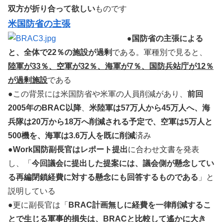
双方が折り合って欲しい
ものです
米国防省の主張
●
国防省の主張による
と、全体で22％の施設が過剰
である。軍種別で見ると、
陸軍が33％、空軍が32％、海軍が7％、国防兵站庁が12％
が過剰施設
である
●この背景には米国防省や米軍の人員削減があり、
前回
2005年のBRAC以降
、
米陸軍は57万人から45万人へ、海
兵隊は20万から18万へ削減される予定で、空軍は5万人と
500機を、海軍は3.6万人を既に削減
済み
●
Work国防副長官はレポート提出
に合わせ文書を発表
し、「
今回議会に提出した提案には、議会側が懸念してい
る再編閉鎖経費に対する懸念にも回答するものである
」と
説明している
●更に副長官は「
BRAC計画無しに経費を一律削減するこ
とで生じる軍事的損失は、BRACと比較して遙かに大き