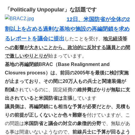
「Politically Unpopular」な話題です
12日、米国防省が全体の2
割以上を占める過剰な基地や施設の再編閉鎖を求め
るレポートを議会に提出
したことを受け、
地元経済等
への影響が大きいことから、政治的に反対する議員との間
で激しいやりとりが
始まっています。
基地の再編閉鎖BRAC（Base Realignment and
Closures process）は、前回の2005年を最後に検討実施
が止まっており、その間に20万人もの兵士と関連装備が
削減
されているのに、固定経費の
維持費ばかりが無駄に支
出されていると米国防省は主張
しています
議員側は、再編閉鎖にも相当な予算が必要だとか、見積も
りの前提が正しくないとか色々難癖を
付けていますが、こ
の問題は
米国防省と議会の対立の象徴的分野
で、無駄があ
る事は間違いないようなので、
前線兵士に予算が回るよう