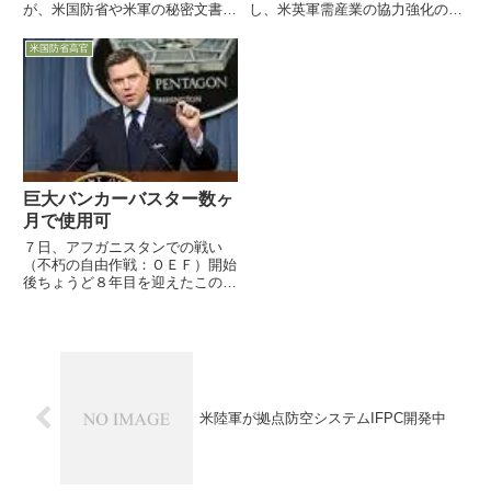
が、米国防省や米軍の秘密文書を
し、米英軍需産業の協力強化の必
掲載するWebサイトを開設し、す
要性を訴えました。兵器開発の国
でに数千の秘密文書が掲載されて
際協力強化については、ゲーツ長
米国防省高官
います
官がインドでも訴えており、広く
同盟国に呼びかけているものと思
われます。
巨大バンカーバスター数ヶ
月で使用可
７日、アフガニスタンでの戦い
（不朽の自由作戦：ＯＥＦ）開始
後ちょうど８年目を迎えたこの
日、米国防省のモレル報道官は、
今後のアフガニスタン政策につい
て、オバマ大統領以下主要な軍幹
部を含め７日と１１日に会議が行
われること、情報漏洩を警戒し非
公式...
米陸軍が拠点防空システムIFPC開発中