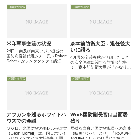
米国防省高官
米国防省高官
米印軍事交流の状況
森本前防衛大臣：退任後大
いに語る
24日、南及び南東アジア担当の
国防次官補代理シアー氏（Robert
4月号の文芸春秋が企画した日本
Scher）がシンクタンクで講演
の安全保障に関する討論会記事
し、米国とインドの軍事交流の現
で、森本前防衛大臣が「かなり」
状について語りました。
突っ込んで語っています。初の民
間人防衛大臣が、安全保障研究者
米国防省高官
米国防省高官
の立場で防衛省内部から見た日本
の安全保障の「景色」を交えて議
論に参加
アフガンを巡るホワイトハ
Work国防副長官は当面居
ウスでの会議
残り
３０日、米国防省のモレル報道官
居残る自身と国防省職員への言葉
（Geoff Morrell）は、同日ホワイ
（映画ベンハーより）「Row well
トハウスでオバマ大統領以下関係
and live：しっかり漕いで生き延