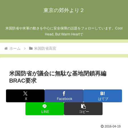
東京の郊外より２
米国防省や米軍の動きを中心に安全保障の話題をフォローしています。Cool
Head, But Warm Heartで
ホーム
米国防省高官
米国防省が議会に無駄な基地閉鎖再編
BRAC要求
X
Facebook
はてブ
LINE
コピー
2016-04-19