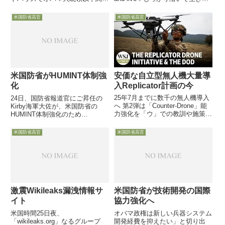
者がアフガニスタン問題について
びよ」13日、Work国防副長官の
会議を行ったことを明らかにし、
送別式がペンタゴン内のホールで
米国防省高官
米国防省高官
少なくとも今後数週間はこのよう
行われましたが、その場で副長官
な協議が継続され、大統領も時間
自身から「私の後任者が議会で承
を割いて出席する...
認される...
安価な自立型無人機大量導
米国防省がHUMINT体制強
入Replicator計画の今
化
25年7月までに数千の無人機導入
24日、国防省報道官にご昇任の
へ 第2弾は「Counter-Drone」能
Kirby海軍大佐が、米国防省の
力強化を「ウ」での教訓や施策推
HUMINT体制強化のため
進のカギを担当部署が語る12月
「Defense Clandestine Service」
12日付米空軍協会 web 記事が、
をスタートさせたと発表しまし
米国防省高官
米国防省高官
Hicks 国防副長官が2023年9月に
た。事柄の性格から、何とも中身
発表した、2年間で自律型無人...
が判然としない
激震Wikileaks漏洩情報サ
米国防省が技術開発の国際
イト
協力強化へ
米国時間25日夜、
オバマ政権は新しい兵器システム
「wikileaks.org」なるグループ
開発経費を抑えたい」と切り出