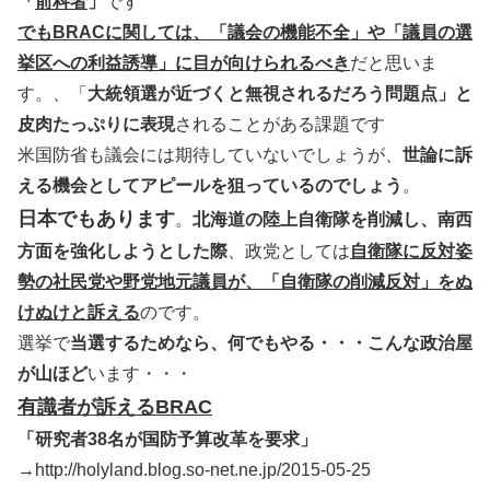
「
前科者
」
です
でもBRACに関しては、「議会の機能不全」や「議員の選
挙区への利益誘導」に目が向けられるべき
だと思いま
す。、「
大統領選が近づくと無視されるだろう問題点」と
皮肉たっぷりに表現
されることがある課題です
米国防省も議会には期待していないでしょうが、
世論に訴
える機会としてアピールを狙っているのでしょう
。
日本でもあります
。
北海道の陸上自衛隊を削減し、南西
方面を強化しようとした際
、政党としては
自衛隊に反対姿
勢の社民党や野党地元議員が、「自衛隊の削減反対」をぬ
けぬけと訴える
のです。
選挙で
当選するためなら、何でもやる・・・こんな政治屋
が山ほど
います・・・
有識者が訴えるBRAC
「研究者38名が国防予算改革を要求」
→
http://holyland.blog.so-net.ne.jp/2015-05-25