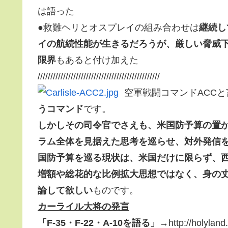
は語った
●救難ヘリとオスプレイの組み合わせは
継続し
イの航続性能が生きるだろうが、厳しい脅威
限界
もあると付け加えた
////////////////////////////////////////////////
空軍戦闘コマンドACCと
うコマンド
です。
しかしその司令官でさえも、米国防予算の置
ラム全体を見据えた思考を巡らせ、対外発信
国防予算を巡る現状は、米国だけに限らず、
増額や総花的な比例拡大思想ではなく、身の
論して欲しい
ものです。
カーライル大将の発言
「F-35・F-22・A-10を語る」→
http://holylan