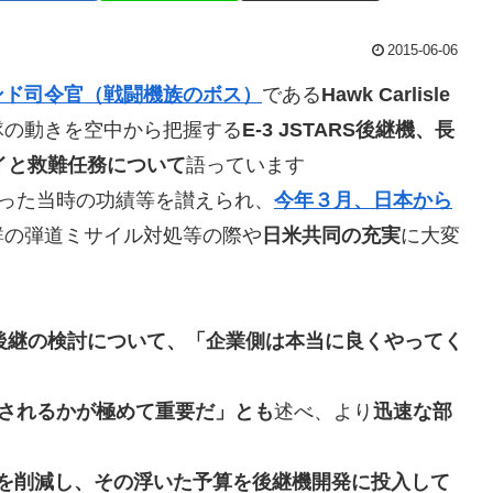
2015-06-06
ンド司令官（戦闘機族のボス）
である
Hawk Carlisle
隊の動きを空中から把握する
E-3 JSTARS後継機、長
レイと救難任務について
語っています
った当時の功績等を讃えられ、
今年３月、日本から
鮮の弾道ミサイル対処等の際や
日米共同の充実
に大変
RS後継の検討について、「企業側は本当に良くやってく
されるかが極めて重要だ」とも
述べ、より
迅速な部
機数を削減し、その浮いた予算を後継機開発に投入して