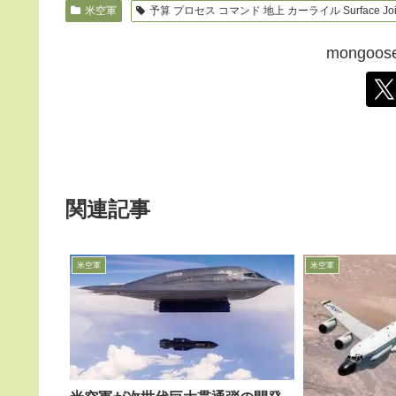
米空軍
予算 プロセス コマンド 地上 カーライル Surface Jo
mongo
関連記事
米空軍
米空軍