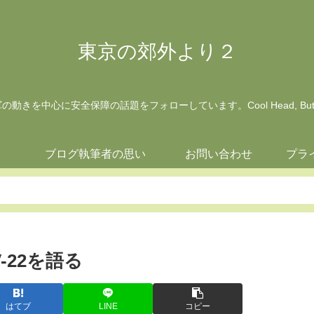
東京の郊外より２
動きを中心に安全保障の話題をフォローしています。Cool Head, But Wa
ジ
ブログ執筆者の思い
お問い合わせ
プラ
V-22を語る
はてブ
LINE
コピー