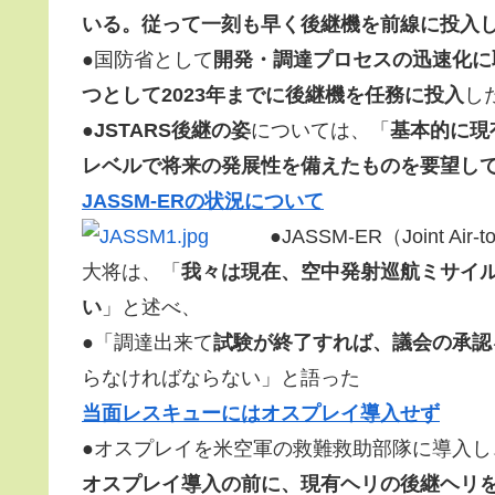
いる。従って一刻も早く後継機を前線に投入
●国防省として
開発・調達プロセスの迅速化に
つとして2023年までに後継機を任務に投入
し
●
JSTARS後継の姿
については、「
基本的に現
レベルで将来の発展性を備えたものを要望し
JASSM-ERの状況について
●JASSM-ER（Joint Air-t
大将は、「
我々は現在、空中発射巡航ミサイル（C
い
」と述べ、
●「調達出来て
試験が終了すれば、議会の承認
らなければならない」と語った
当面レスキューにはオスプレイ導入せず
●オスプレイを米空軍の救難救助部隊に導入
オスプレイ導入の前に、現有ヘリの後継ヘリを