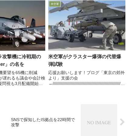
じています実際には前線
で講演し、極超音速兵器は重要だが中国
米空軍
から重力...
にとっての重要性と米国にとって...
ラ攻撃機に冷戦期の
米空軍がクラスター爆弾の代替爆
der」の名を
弾試験
機要望を65機に削減
応援お願いします！ブログ「東京の郊外
入が遅れるも議会や会計検
より」支援の会
疑問視も3月配備開始前
→//////////////////////////////////////////////////////////
から中将に飛び級昇任の
子爆弾ではない破片で同様の効果を狙う
が推進力2月27日付米空
兵器JDAMの誘導キットを装着して検...
事が、中国との本格紛争準
..
SNSで探知したIS拠点を22時間で
攻撃