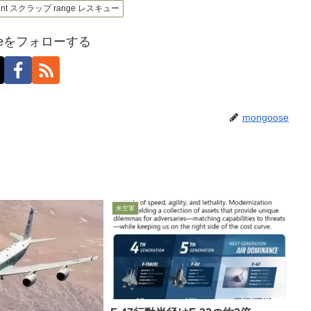
int スクラップ range レスキュー
oseをフォローする
mongoose
米空軍