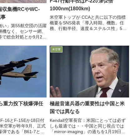
F-47行動半径はF-22の約2倍
1000nm(1800km)
収集機RCやWC-
記事
米空軍トップが CCAと共に以下の指標
概要をSNS発表「導入時期、機数。任
無い」第55航空団の活躍
務、行動半径、速度＆ステルス性」5月
継機なく、センサー網、
13日、Allvin米空軍参謀総長が「X」に投
で総合対処とか9月21
稿し、一枚の図表（a graphic）に4世
web記事が、ネブラスカ
代、5世代、6世代機とCCAを含む6機
基地に拠点を置く第55航空
米空軍
種...
機RCやWC-135を取り
から重力投下核爆弾任
極超音速兵器の重要性は中国と米
国では異なる
-16とF-15Eか18日付
Kendall空軍長官：米国にとっては必ず
omは、米空軍が昨年9月、正式
しも最適では・・中国と同じ視点では
弾である「B61-7と
「mirror-imaging」の過ちを1月19日、
52に搭載しないことを部隊
剛腕Kendall空軍長官がCNASのイベント