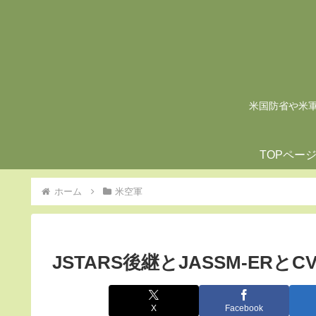
米国防省や米軍の
TOPペー
ホーム
米空軍
JSTARS後継とJASSM-ERとC
X
Facebook