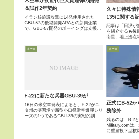
米空軍が次世代巨大貫通弾の開発
＆試作2年契約
久々に特殊情報
135に関する
イラン核施設攻撃に14発使用された
GBU-57の後継開発ARAとの新興企業
記事は「日没が
で、GBU-57開発のボーイングは支援提
を紹介するも後
携3万ポンド弾GBU-57より軽量の2.2万
衛星、地上拠点等
ポンド以下弾を要求約10個の小型版と3
日付米空軍協会
～5個の実物大弾頭を納入へ9月8日付
州Offutt空軍
米空軍
米空軍
Defe...
団の特殊情報収集
上げ...
F-22に新たな兵器GBU-39が
正式にB-52
16日の米空軍発表によると、F-22がユ
タ州の演習場で新型小口径滑空爆弾シリ
務除外
ーズの1つであるGBU-39の実戦的訓練
残るのは、B-2とF
を集中的に行い、本格運用が可能である
Military.c
ことを証明した模様です。ハワイからも
に重量投下型核爆
多数が参加・・・
B83-1」をB-