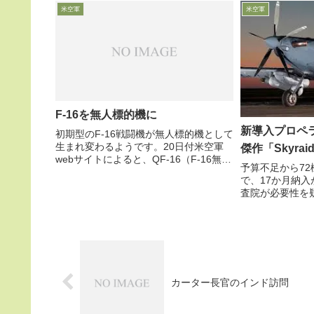
に指示したと報
米空軍
米空軍
部隊では、数年前
F-16を無人標的機に
新導入プロペ
初期型のF-16戦闘機が無人標的機として
生まれ変わるようです。20日付米空軍
傑作「Skyrai
webサイトによると、QF-16（F-16無人
予算不足から72
機型）の初号機が、19日有人飛行により
で、17か月納
フロリダ州Tyndall空軍基地に到着し、
査院が必要性を
今後6か月間で本格的な試験を実施する
に愛称公表准将
模様です
空軍SFC司令官
軍協会web記
備が「一丁目一番.
カーター長官のインド訪問