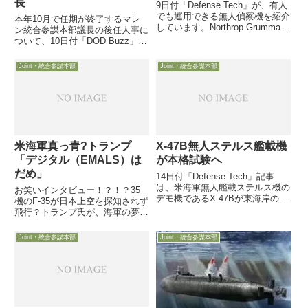
長
9日付「Defense Tech」が、有人
でも運用できる無人偵察機を紹介
本年10月で任期が終了するマレ
しています。Northrop Grumman
ン統合参謀本部議長の後任人事に
が開発している「Firebird」と言
ついて、10日付「DOD Buzz」が
う偵察機ですが、U-2やRQ-4を運
ペンタゴン内の噂を記事にしてい
用している加州のBeale空軍基地
ます。カートライト副議長（海兵
Joint・統合参謀本部
Joint・統合参謀本部
近郊での飛行が最近確認されるよ
隊）、スタブリディスNATO司令
うになってきたようです。
官（海軍）、シュワルツツ空軍参
謀総長が現在の有力候補らしいで
すが
米海軍真っ青?トランプ
X-47B無人ステルス艦載機
「デジタル（EMALS）は
が本格試験へ
だめ」
14日付「Defense Tech」記事
は、米海軍無人艦載ステルス機の
お笑いインタビュー！？！？35
デモ機であるX-47Bが東海岸の海
機のF-35が日本上空を探知されず
軍基地に2機揃い、いよいよ着艦
飛行？トランプ氏が、海軍の夢：
や発進を模擬した本格的な試験が
電磁カタパルトEMALSを嫌う!?8
開始されると報じています
日、Time誌がトランプ大統領と
Joint・統合参謀本部
Joint・統合参謀本部
ホワイトハウスで夕食（4品のコ
ースディナー）を共にしながら約
100分間のインタ...