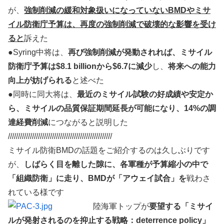
が、
強制削減の緩和対象扱いになっていないBMDやミサ
イル防衛庁予算は、再度の強制削減で破壊的な影響を受け
ると
訴えた
●Syring中将は、
再び強制削減が発動されれば、ミサイル
防衛庁予算は$8.1 billionから$6.7に減少
し、
将来への能力
向上が妨げられる
と述べた
●同時に同大将は、
最近のミサイル試験の好成績や安定か
ら、ミサイルの品質保証期間延長が可能になり、14%の調
達経費削減
につながると説明した
////////////////////////////////////////////////////
ミサイル防衛BMDの話題をご紹介するのは久しぶりです
が、
しばらく目を離した隙に、各軍種が予算縮小の中で
「組織防衛」に走り、BMDが「アウェイ試合」を
戦わさ
れている様です
陸海軍トップが
要望する「ミサイ
ルが発射されるのを抑止する戦略：deterrence policy」