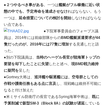
●
２つやるべき事がある
。一つは
艦艇がフル稼働に近い状
態の中でも、予定寿命を達成させなけ
ればならない。もう
一つは、
延命措置についての検討を開始
しなければならな
い点である。
●下院軍事委員会のフォーブス議
員は、2014年には前線部隊からの
BMD艦艇派遣要求が44
隻だったのが、2016年には77隻に増加
する見通しだと語
った。
●別の下院議員は、
当時のヘーゲル長官が陸海軍トップの
要望を却下したことに失望
したと述べ、
現BMD戦力維持
に疑問を
呈した
●Gortney大将は、
巡洋艦や駆逐艦には、空母群としての
作戦や護衛任務もある点に言及
し、現戦略は維持不可能に
なると付け加えた
●米ミサイル防衛庁の長官であるSyring海軍中将は、
既に
予算削減で新型SM-3（Block IIA）の試験が遅延
している