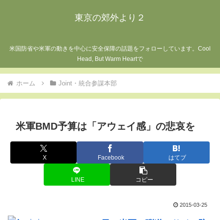
東京の郊外より２
米国防省や米軍の動きを中心に安全保障の話題をフォローしています。Cool
Head, But Warm Heartで
ホーム
Joint・統合参謀本部
米軍BMD予算は「アウェイ感」の悲哀を
X
Facebook
はてブ
LINE
コピー
2015-03-25