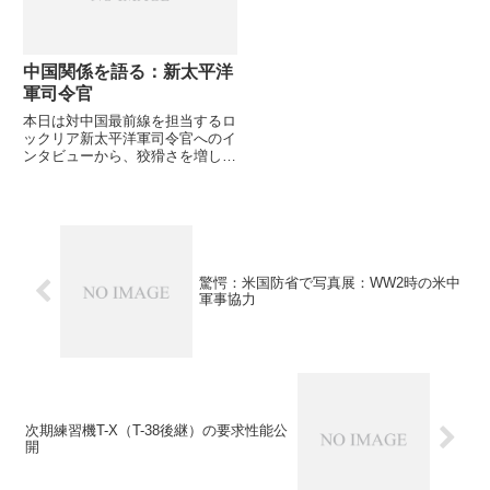
中国関係を語る：新太平洋
軍司令官
本日は対中国最前線を担当するロ
ックリア新太平洋軍司令官へのイ
ンタビューから、狡猾さを増しつ
つある中国との関係を、米国の立
場からなるべく正確に観察したい
と思います。軍人は正確に政府見
解でお話ししますから。
驚愕：米国防省で写真展：WW2時の米中
軍事協力
次期練習機T-X（T-38後継）の要求性能公
開