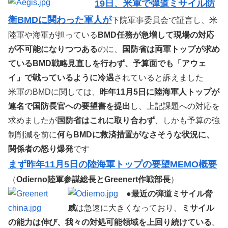
19日、米軍で弾道ミサイル防
衛BMDに関わった軍人が
下院軍事委員会で証言し、米
陸軍や海軍が担っている
BMD任務が急増して現場の対応
が不可能になりつつある
のに、
国防省は両軍トップが求め
ているBMD戦略見直しを行わず、予算面でも「アウェ
イ」で戦っているように冷遇
されていると訴えました
米軍のBMDに関しては、
昨年11月5日に陸海軍人トップが
連名で国防長官への要望書を提出
し、上記課題への対応を
求めましたが
国防省はこれに取り合わず
、しかも予算の強
制削減を前に
何らBMDに救済措置がなさそうな状況に、
関係者の怒り爆発
です
まず昨年11月5日の陸海軍トップの要望MEMO概要
（
Odierno陸軍参謀総長とGreenert作戦部長
）
●
最近の弾道ミサイル脅
威
は急速に大きくなっており、
ミサイル
の能力は伸び、我々の対処可能領域を上回り続けている
。