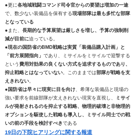
●更に
各地域戦闘コマンド司令官からの要望は増加の一途
で、数少ない装備品を保有する
現場部隊は最も多忙な部隊
となっている
●また、
長期的な予算展望は厳しさを増し、予算の強制削
減が目前に
迫っている。
●
現在の国防省のBMD戦略は実質「装備品購入計画」と
「前方展開指向」
であり、ミサイルをミサイルで迎撃する
という
費用対効果の良くない方式を追求するものであり、
抑止戦略とはなっていない
。このままでは
部隊が戦略を支
えきれない
。
●
国防省は早々に現実に目を向け
、希薄な装備品と現場の
強い要求を前線部隊が支えきれない現実を直視し、
ミサイ
ルが発射されるのを抑止する戦略、物理的破壊と非物理的
オプションを駆使した戦略も導入し、ミサイル同士での戦
いの前の手段を検討すべき
である
19日の下院ヒアリングに関する報道