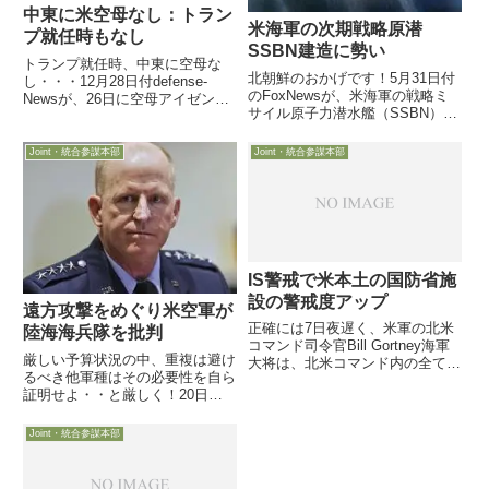
中東に米空母なし：トラン
米海軍の次期戦略原潜
プ就任時もなし
SSBN建造に勢い
トランプ就任時、中東に空母な
北朝鮮のおかげです！5月31日付
し・・・12月28日付defense-
のFoxNewsが、米海軍の戦略ミ
Newsが、26日に空母アイゼンハ
サイル原子力潜水艦（SSBN）で
ワーが中東戦域での任務を終え母
あるオハイオ級の後継艦となるコ
港Norfolkに向かったが、交代予
ロンビア級の建造計画が、北朝鮮
定の空母ブッシュは米本土の母港
Joint・統合参謀本部
Joint・統合参謀本部
のミサイルや核兵器脅威を受けて
を訓練不足で出発できない状態に
勢いを増していると様子を報じて
あり、少なくと...
います。この件は最後に...
IS警戒で米本土の国防省施
設の警戒度アップ
遠方攻撃をめぐり米空軍が
正確には7日夜遅く、米軍の北米
陸海海兵隊を批判
コマンド司令官Bill Gortney海軍
厳しい予算状況の中、重複は避け
大将は、北米コマンド内の全ての
るべき他軍種はその必要性を自ら
米国防省施設や基地の警戒レベル
証明せよ・・と厳しく！20日、
（force protection condition
米空軍協会ミッチェル研究所から
level）を「A」から「B」に１段
の遠隔インビューに臨んだ米空軍
階引き上げた、と...
Joint・統合参謀本部
副参謀総長Stephen Wilson大将
が、今後の米空軍の重点施策につ
いて語る中で、コロ...