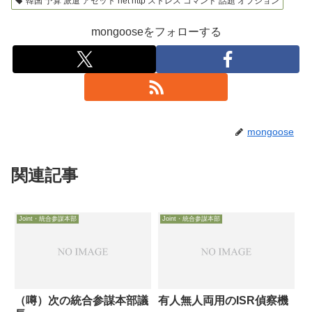
韓国 予算 派遣 アセット net http ストレス コマンド 話題 オプション
mongooseをフォローする
mongoose
関連記事
Joint・統合参謀本部
Joint・統合参謀本部
（噂）次の統合参謀本部議
有人無人両用のISR偵察機