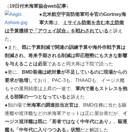
（
19日付米海軍協会web記事
）
●
北米航空宇宙防衛軍司令官のGortney海
軍大将
は、
ミサイル防衛を含む本土防衛
は予算獲得で「アウェイ試合」を戦わされている
と訴え
た。
●また、
既に予算削減で関連の訓練予算や海外作戦予算は
削減され、将来予期される削減は即応態勢にも大きな影響
を与えることは必至
であると同大将は下院で語った
●更に、
BMD装備は絶対量が不足しているのに現場からの
要求が急増
しており、PAC-3も、THAADも、イージス艦
もその運用頻度は上昇の一途で、
軍内で最もストレスを抱
える部隊の一つとなっていると
訴えた
●別の場で
米海軍の調達担当次官は
、BMD任務に当たる駆
逐艦や巡洋艦などの米海軍アセットは正に屋台骨だが、
イ
ージス巡洋艦は既に「若者ではなく中年代にあり」、駆逐
艦も「中年代に入りつつある」状態
だと解説した