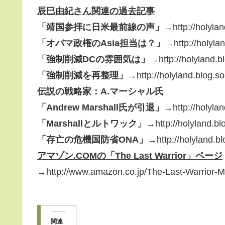
辰巳由紀さん関連の過去記事
「靖国参拝に日米最前線の声」→
http://holyla
「オバマ政権のAsia担当は？」→
http://holyl
「強制削減DCの雰囲気は」→
http://holyland.
「強制削減を再整理」→
http://holyland.blog.s
伝説の戦略家：A.マーシャル氏
「Andrew Marshall氏が引退」→
http://holyla
「Marshallとルトワック」→
http://holyland.b
「存亡の危機国防省ONA」→
http://holyland.b
アマゾン.COMの「The Last Warrior」ページ
→http://www.amazon.co.jp/The-Last-Warrior-
関連