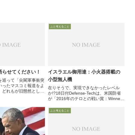
ふと考えること
語らせてください！
イスラエル御用達：小火器搭載の
小型無人機
を巡って「尖閣軍事衝突
いったマスコミ報道をよ
在りそうで、実現できなかったレベル
、どれもが旧態然とした
か!?18日付Defense-Techは、米国防省
述べられており、唖然と
が「2016年のテロとの戦い賞：Winner
で、本日は「脅威の変
of 2016 Terror Comabat」を授与し、イ
コメントさせていただき
スラエル軍が正式に発注した小火器搭載
ふと考えること
可能なDuke ...