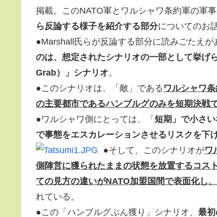
掲載。このNATO軍とワルシャワ条約軍の軍
ら反論する様子を紹介する部分
についてのお
●Marshall氏らが反論する部分に読みごた
のは、想定されたシナリオの一部として挙げられ
Grab）」シナリオ
。
●このシナリオは、「敵」である
ワルシャワ条
の主要都市であるハンブルグのみを短期決戦
●ワルシャワ側にとっては、「
短期」で小さい
で事態をエスカレーションさせるリスクを下
●そして、このシナリオが
ワ
側陣営に獲られたままの状態を放置するコス
ての見方の違いがNATO加盟国間で表面化し、
れている。
●この「ハンブルグぶん獲り」シナリオ、
最初