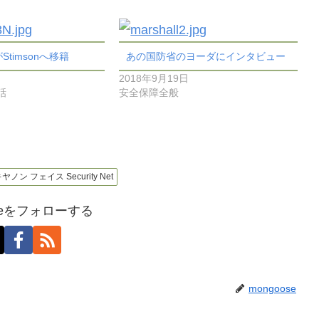
がStimsonへ移籍
あの国防省のヨーダにインタビュー
2018年9月19日
話
安全保障全般
カ キヤノン フェイス Security Net
oseをフォローする
mongoose