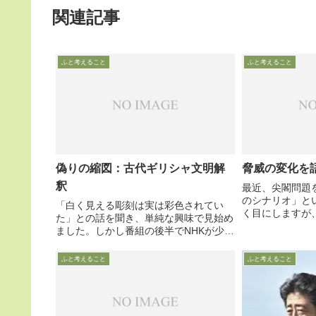
関連記事
ふと考えること
ふと考えること
偽りの縮図：古代ギリシャ文明解
脅威の変化を
釈
最近、尖閣問題
のシナリオ」と
「白く見える彫刻は実は彩色されてい
く目にしますが
た」との話を聞き、単純な興味で見始め
軍事的視点から
ました。しかし番組の後半でNHKが少し
するばかりなの
大胆に切り込んだのは、今や経済危機で
化」の視点から
化けの皮が剥がれ、没落の道を歩む欧州
ふと考えること
ふと考えること
ます
の「ごまかしの歴史」でした・・・