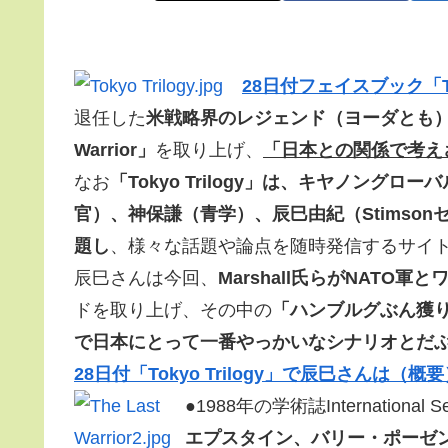
28日付フェイスブック「To
退任した
米戦略界のレジェンド（ヨーダとも）Andre
Warrior」
を取り上げ、
「日本との関係で考え
なお
「Tokyo Trilogy」は、キヤノン
官）、神保謙（青学）、辰巳由紀（Stimso
題し
、様々な話題や論点を随時発信するサイ
辰巳さんは今回、
Marshall氏らがNATO
ドを取り上げ、その中の
「ハンブルグぶん獲り（
で日本にとって一番やっかいなシナリオとだ
28日付「Tokyo Trilogy」で辰巳さんは（概
●1988年の学術誌International Se
エプスタイン、バリー・ポーゼ