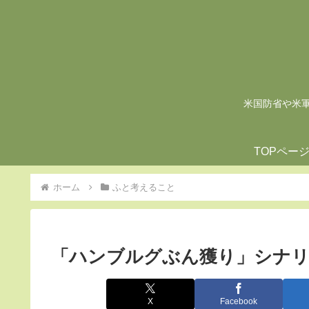
米国防省や米軍の
TOPペー
ホーム
ふと考えること
「ハンブルグぶん獲り」シナ
X
Facebook