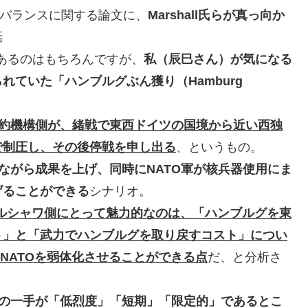
事バランスに関する論文に、
Marshall氏らが真っ向か
話
えがあるのはもちろんですが、
私（辰巳さん）が気になる
ていた「ハンブルグぶん獲り（Hamburg
約機構側が、緒戦で東西ドイツの国境から近い西独
で制圧し、その後停戦を申し出る
、というもの。
ながら成果を上げ、同時にNATO軍が核兵器使用にま
げることができる
シナリオ。
ルシャワ側にとって魅力的なのは、「ハンブルグを東
ト」と「武力でハンブルグを取り戻すコスト」につい
NATOを弱体化させることができる点
だ、と分析さ
の一手が「低烈度」「短期」「限定的」であるとこ