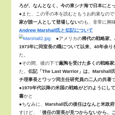
ろが、なんとなく、今の東シナ海で日本にと
●また、この手の本を読むともうお約束なので
家が誰一人として登場しない
のも、非常に興
Andrew Marshall氏と伝記について
●アメリカの
稀代の戦略家、And
1973年に同室長の職について以来、40年余
た。
●その間、彼の下で
薫陶を受けた多くの戦略家
た。
伝記「The Last Warrior」は、Ma
チ理事長とワッツ同主任研究員の二人の共著
●
1970年代以降の米国の戦略がどのように
書
かと
●ちなみに、
Marshall氏の後任はなんと米
すけど、「
後任の室長が見つからないから、