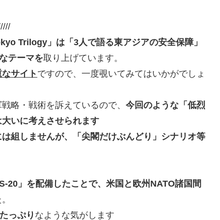
/////
okyo Trilogy」は「3人で語る東アジアの安全保障」
なテーマを
取り上げています。
重なサイト
ですので、一度覗いてみてはいかがでしょ
軍戦略・戦術を訴えているので、
今回のような「低烈
は大いに考えさせられます
には組しませんが、「尖閣だけぶんどり」シナリオ等
-20」を配備したことで、米国と欧州NATO諸国間
た。
」たっぷり
なような気がします