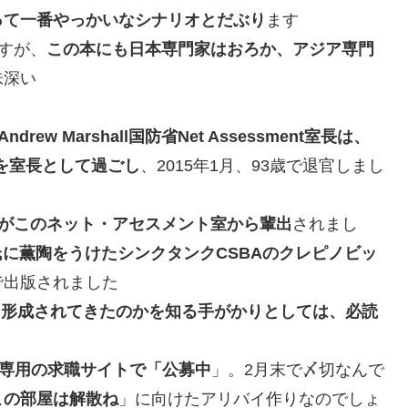
って一番やっかいなシナリオとだぶり
ます
すが、
この本にも日本専門家はおろか、アジア専門
味深い
rew Marshall国防省Net Assessment室長は、
りを室長として過ごし
、2015年1月、93歳で退官しまし
がこのネット・アセスメント室から輩出
されまし
rshall氏に薫陶をうけたシンクタンクCSBAのクレピノビッ
で出版されました
して形成されてきたのかを知る手がかりとしては、必読
政府専用の求職サイトで「公募中
」。2月末で〆切なんで
この部屋は解散ね
」に向けたアリバイ作りなのでしょ