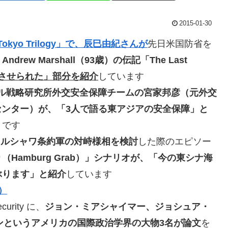
2015-01-30
kyo Trilogy」で、辰巳由紀さんが
先日米国防省を
w Marshall（93歳）の伝記「The Last
させられた」部分を紹介
しています
グローバル戦略研究所外交安全保障チームの宮家邦彦（元外交
nセンター）が、「3人で語る東アジアの安全保障」と
トです
軍とワルシャワ条約軍の対峙様相を検討
した際のエピソー
Hamburg Grab）」シナリオが、「今の東シナ海
ぶります」と紹介
しています
要）
curity に、
ジョン・ミアシャイマー、ジョシュア・
ンというアメリカの国際政治学界の大物3名が論文
を