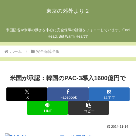
東京の郊外より２
米国防省や米軍の動きを中心に安全保障の話題をフォローしています。Cool
Head, But Warm Heartで
ホーム
安全保障全般
米国が承認：韓国のPAC-3導入1600億円で
X
Facebook
はてブ
LINE
コピー
2014-11-14