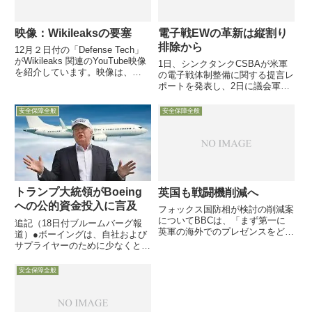
映像：Wikileaksの要塞
電子戦EWの革新は縦割り
排除から
12月２日付の「Defense Tech」
がWikileaks 関連のYouTube映像
1日、シンクタンクCSBAが米軍
を紹介しています。映像は、
の電子戦体制整備に関する提言レ
Wikileaksが主に利用しているス
ポートを発表し、2日に議会軍事
ウェーデンのストックホルムの核
委員会のメンバーらと議会内で発
シェルターを利活用して作られた
表会見を行いました。お馴染みの
安全保障全般
安全保障全般
データ・サーバーセンターの内部
上級研究員Mark Gunzinger氏と
状況です
Bryan Clark氏によるレポート
は、技術...
トランプ大統領がBoeing
英国も戦闘機削減へ
への公的資金投入に言及
フォックス国防相が検討の削減案
についてBBCは、「まず第一に
追記（18日付ブルームバーグ報
英軍の海外でのプレゼンスをどう
道）●ボーイングは、自社および
するかについて考える必要があ
サプライヤーのために少なくとも
る。英本土防衛のみを中心に考え
約6兆4400億円の支援を米政府に
るのか、地球上の幅広い紛争に介
求めている。●ボーイングの17日
安全保障全般
入する軍隊を維持するのかについ
付資料によると、連邦支援は「融
て決断しなければならな
資保証を含む公的および民間流動
い」・・・・
性」などを網羅するものと...