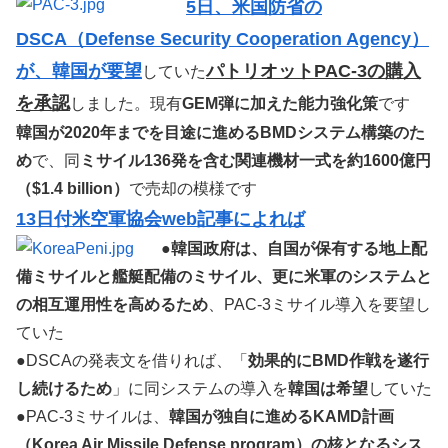
5日、米国防省の
DSCA（Defense Security Cooperation Agency）
が、韓国が要望
パトリオットPAC-3の購入
していた
を承認
しました。現有
GEM弾に加えた能力強化策
です
韓国が2020年までを目途に進めるBMDシステム構築のた
め
で、同
ミサイル136発を含む関連機材一式を約1600億円
（$1.4 billion）
で売却の模様です
13日付米空軍協会web記事によれば
●
韓国政府は、自国が保有する地上配
備ミサイルと艦艇配備のミサイル、更に米軍のシステムと
の相互運用性を高めるため
、PAC-3ミサイル導入を要望し
ていた
●DSCAの発表文を借りれば、「
効果的にBMD作戦を遂行
し続けるため
」に同システムの導入を
韓国は希望
していた
●PAC-3ミサイルは、
韓国が独自に進めるKAMD計画
（Korea Air Missile Defense program）の核となるシス