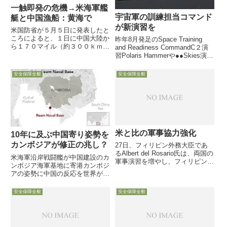
一触即発の危機→米海軍艦
宇宙軍の訓練担当コマンド
艇と中国漁船：黄海で
が新演習を
米国防省が５月５日に発表したと
ころによると、１日に中国大陸か
昨年8月発足のSpace Training
ら１７０マイル（約３００ｋｍ）
and Readiness CommandC２演
沖の公海上で、米海軍の監視船
習Polaris Hammerや●●Skies演習
USNS Victoriousに対し、中国漁
を計画1月26日、米宇宙軍の下部
船２隻が約３０ヤード（約２７
コマンドである「STARCOM：
安全保障全般
安全保障全般
ｍ）にまで接近するなど危険な機
Space Training an...
動をとったため、米艦...
米と比の軍事協力強化
10年に及ぶ中国寄り姿勢を
カンボジアが修正の兆し？
27日、フィリピン外務大臣であ
るAlbert del Rosario氏は、両国の
米海軍沿岸戦闘艦が中国建設のカ
軍事演習を増やし、フィリピンに
ンボジア海軍基地に寄港カンボジ
交代で派遣される米軍数も増える
アの姿勢に中国の反応を世界が注
だろうと述べました。
目米陸軍士官学校卒の息子カンボ
ジア首相2023年誕生以降の流れ
安全保障全般
安全保障全般
中国犯罪組織による中国人被害に
中国ご立腹の背景もタイVSカン
ボジア国境紛争調停で米国の立...