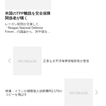
米国のTPP離脱を安全保障
関係者が嘆く
レーガン財団が主催した
「Reagan National Defense
Forum」の議論から、対中国を念
頭に置いたアジアでの安全保障枠
組みの議論をご紹介し、NATO的
な枠組み形成が難しい中で対応を
模索しつつ、米国のTPP離脱を米
国内外の安...
正直な太平洋海軍情報部長が更迭
映像：イランが捕獲無人偵察機RQ-170の
コピーを飛ばす