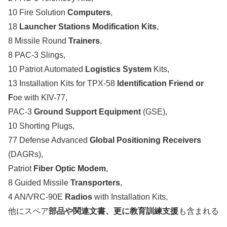
10 Fire Solution
Computers
,
18
Launcher Stations Modification Kits
,
8 Missile Round
Trainers
,
8 PAC-3 Slings,
10 Patriot Automated
Logistics System
Kits,
13 Installation Kits for TPX-58
Identification Friend or
F
oe with KIV-77,
PAC-3
Ground Support Equipment
(GSE),
10 Shorting Plugs,
77 Defense Advanced
Global Positioning Receivers
(DAGRs),
Patriot
Fiber Optic Modem
,
8 Guided Missile
Transporters
,
4 AN/VRC-90E
Radios
with Installation Kits,
他にスペア
部品や関連文書、更に教育訓練支援
も含まれる