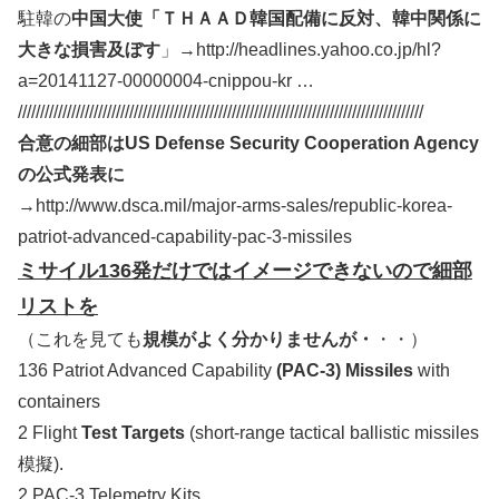
駐韓の
中国大使「ＴＨＡＡＤ韓国配備に反対、韓中関係に
大きな損害及ぼす
」→http://headlines.yahoo.co.jp/hl?
a=20141127-00000004-cnippou-kr …
///////////////////////////////////////////////////////////////////////////////////////////
合意の細部はUS Defense Security Cooperation Agency
の公式発表に
→http://www.dsca.mil/major-arms-sales/republic-korea-
patriot-advanced-capability-pac-3-missiles
ミサイル136発だけではイメージできないので細部
リストを
（これを見ても
規模がよく分かりませんが・
・・）
136 Patriot Advanced Capability
(PAC-3) Missiles
with
containers
2 Flight
Test Targets
(short-range tactical ballistic missiles
模擬).
2 PAC-3 Telemetry Kits,