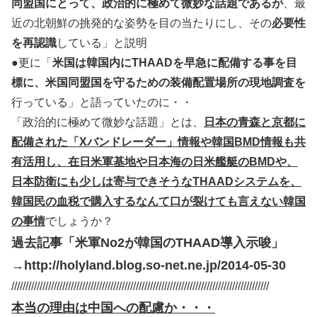
同盟国にとって、政治的に極めて微妙な話題であるが
、最
近の北朝鮮の挑発的な姿勢を目の当たりにし、その
必要性
を再認識
している」と説明
●更に「
米国は韓国内にTHAADを早急に配備する事を目
標に、米国同盟国を守るための装備配置場所の現地調査を
行っている」と語っていたのに・・
「政治的に極めて微妙な話題」とは、
日本の青森と京都に
配備された「Xバンドレーダー」情報や韓国BMD情報も共
有活用し、在日米軍基地や日本海の日米艦艇のBMDや、
日本防衛にも少しは寄与できそうなTHAADシステムを、
韓国民の血税で購入するなんて口が裂けても言えない韓国
の事情
でしょうか？
過去記事「米軍No2が韓国のTHAAD導入示唆」
→http://holyland.blog.so-net.ne.jp/2014-05-30
///////////////////////////////////////////////////////////////////////////////////////////
本当の理由は中国への配慮か・・・