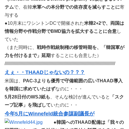
テム
で、在韓
米軍への本分野での依存度を減らすことに
寄
与する
●10月末にワシントンDCで開催された
米韓2+2で、両国は
情報分野や作戦分野でBMD協力を拡大することに合意
し
ていた
（また同時に、
戦時作戦統制権の移管時期を、「韓国軍が
力を付けるまで」延期
することにも合意した）
////////////////////////////////////////////////////////////////////////////////////////////////
えぇ・・THAADじゃないの？？？
米国は、
PAC-3よりも優秀で守備範囲の広いTHAAD導入
を韓国に求めていたはず
なのに・・・
5月28日付のWSJ紙も
、そんな検討が進んでいると
「スク
ープ記事」を飛ばして
いたのに・・
今年5月にWinnefeld統合参謀副議長が
●
韓国へのTHAAD配備は「我々の