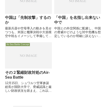
助言等を語っています
中国は「先制攻撃」するの
「中国」を名指し出来ない
か
中で
最新兵器や空母導入の動きを見せ
中国との外交関係に配慮し、中国
つつも、米国と艦隊決戦や大規模
の脅威やどのような対中危機を想
空中戦をイメージして準備してい
定しているのか明確に訴えない中
るのではない、と読むべき。弾道
では、今後の戦略戦術や装備の議
ミサイルや巡航ミサイルへの重点
論が煮詰まらないとの意見も見ら
Air-Sea Battle Concept
投資であり、対衛星兵器やサイバ
れるようになっています。岡崎久
ー戦への取り組みであり、伝統の
彦氏の「世界潮流を読む」や軍事
「戦わずして勝つ」ための「三
サイトの関連記事を織り交ぜて
戦」だと
その２緊縮財政対処のAir-
Sea Battle
12月15日、シュワルツ空軍参謀
総長が国防大学で、脅威認識と厳
しい財政状況を踏まえ、これ以外
に道はない、との悲痛な叫びのよ
うにAir-Sea Battleの背景とその
狙いについて語っています。