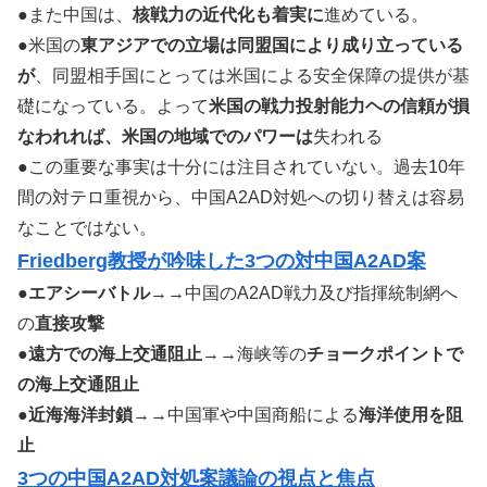
●また中国は、
核戦力の近代化も着実に
進めている。
●米国の
東アジアでの立場は同盟国により成り立っている
が
、同盟相手国にとっては米国による安全保障の提供が基
礎になっている。よって
米国の戦力投射能力ヘの信頼が損
なわれれば、米国の地域でのパワーは
失われる
●この重要な事実は十分には注目されていない。過去10年
間の対テロ重視から、中国A2AD対処への切り替えは容易
なことではない。
Friedberg教授が吟味した3つの対中国A2AD案
●
エアシーバトル
→→中国のA2AD戦力及び指揮統制網へ
の
直接攻撃
●
遠方での海上交通阻止
→→海峡等の
チョークポイントで
の海上交通阻止
●
近海海洋封鎖
→→中国軍や中国商船による
海洋使用を阻
止
3つの中国A2AD対処案議論の視点と焦点