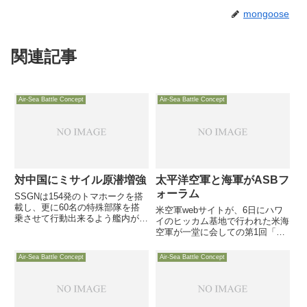
mongoose
関連記事
Air-Sea Battle Concept
Air-Sea Battle Concept
対中国にミサイル原潜増強
太平洋空軍と海軍がASBフ
ォーラム
SSGNは154発のトマホークを搭
載し、更に60名の特殊部隊を搭
米空軍webサイトが、6日にハワ
乗させて行動出来るよう艦内が改
イのヒッカム基地で行われた米海
修されています。また、特殊部隊
空軍が一堂に会しての第1回「Air
兵士の移動を支援する小型水中艇
Sea Battle Forum」の様子をちら
も内蔵です・・・。そんな虎の子
りと紹介しています。どのような
Air-Sea Battle Concept
Air-Sea Battle Concept
４隻の中の３隻が、最近アジア太
経緯で、誰が主催して同フォーラ
平洋地域に展開しました
ムが行われたのか不明ですが