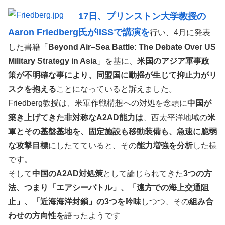
17日、プリンストン大学教授の
Aaron Friedberg氏がIISSで講演を
行い、4月に発表
した書籍「
Beyond Air–Sea Battle: The Debate Over US
Military Strategy in Asia
」を基に、
米国のアジア軍事政
策が不明確な事により、同盟国に動揺が生じて抑止力がリ
スクを抱える
ことになっていると訴えました。
Friedberg教授は、米軍作戦構想への対処を念頭に
中国が
築き上げてきた非対称なA2AD能力は
、西太平洋地域の
米
軍とその基盤基地を、固定施設も移動装備も、急速に脆弱
な攻撃目標
にしたてていると、その
能力増強を分析
した様
です。
そして
中国のA2AD対処策
として論じられてきた
3つの方
法、つまり「エアシーバトル」、「遠方での海上交通阻
止」、「近海海洋封鎖」の3つを吟味
しつつ、その
組み合
わせの方向性を
語ったようです