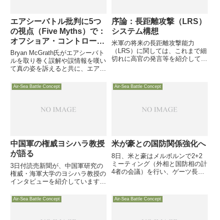
エアシーバトル批判に5つ
序論：長距離攻撃（LRS）
の視点（Five Myths）で：
システム構想
オフショア・コントロール
米軍の将来の長距離攻撃能力
論に反論
（LRS）に関しては、これまで細
Bryan McGrath氏がエアシーバト
切れに高官の発言等を紹介してき
ルを取り巻く誤解や誤情報を嘆い
たところですが、ガンジンガー氏
て真の姿を訴えると共に、エアシ
のLRSレポートはこれら発言等を
ーバトルを過激で金食い虫だと批
ほぼ網羅した包括的なLRS構想の
判するHammes氏の「オフショ
Air-Sea Battle Concept
Air-Sea Battle Concept
説明となっており、国防省内部で
ア・コントロール論」のいい加減
のLRS検討原案だと考えていま
さを批判しています
す。
中国軍の権威ヨシハラ教授
米が豪との国防関係強化へ
が語る
8日、米と豪はメルボルンで2+2
ミーティング（外相と国防相の計
3日付読売新聞が、中国軍研究の
4者の会議）を行い、ゲーツ長官
権威・海軍大学のヨシハラ教授の
は豪国防省と新たなパートナーシ
インタビューを紹介しています。
ップ協定を結んだと発表しました
米国内でもその発言や分析が注目
され、軍の研究にも参画している
Air-Sea Battle Concept
Air-Sea Battle Concept
同教授が、中国軍の文民統制、エ
アシーバトルへの懸念、日本への