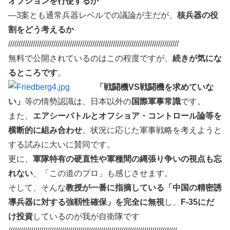
オプションを行使するか
—3案とも通常兵器レベルでの議論が主だが、
核兵器の役
割をどう考えるか
///////////////////////////////////////////////////////////////////////////////////
無料で公開されているのはこの程度ですが、
続きが気にな
るところです
。
「戦闘機VS戦闘機を求めていな
い」
等の情勢認識は、日本以外の
国際軍事常識
です。
また、
エアシーバトルとオフショア・コントロール論等を
横断的に組み合わせ
、状況に応じた軍事戦略を考えようと
する試みに大いに賛同です。
更に、
軍隊特有の硬直性や軍種間の縄張り争いの視点も忘
れない
、「この道のプロ」も感じさせます。
そして、そんな
教授が一番に指摘している「中国の精密誘
導兵器に対する強靱性確保」を完全に無視
し、
F-35にだ
け投資
しているのが我が自衛隊です