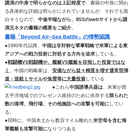
講演の中身で明らかなのは上記程度で
、書籍の中身に関わ
る具体的な詳細は明らかにされていませんが、それでも面
白そうなので、
中途半端ながら、IISSのwebサイトから講
演元ネタの書籍の概要をご紹介
。
書籍「Beyond Air–Sea Battle」の情勢認識
●1990年代以降、
中国は非対称な軍事戦略で米軍による東
アジアへの戦力投射に対処する方向を追求
している。
●
戦闘機VS戦闘機や、艦艇VS艦艇を目指した投資ではな
く
、中国の戦略家は、
安価ながら益々精度を増す通常型弾
道・巡航ミサイルや魚雷等に大量投資
している
●これら
中国誘導兵器は
、米軍が西
太平洋地域でのプレゼンス維持のために依存する
限られた
数の港湾、飛行場、その他施設への攻撃を可能に
してい
る。
●同時に、中国本土から数百マイル離れた
米空母を含む海
軍艦艇も攻撃可能に
なりつつある