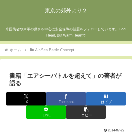
東京の郊外より２
米国防省や米軍の動きを中心に安全保障の話題をフォローしています。Cool
Head, But Warm Heartで
ホーム
Air-Sea Battle Concept
書籍「エアシーバトルを超えて」の著者が
語る
X
Facebook
はてブ
LINE
コピー
2014-07-29