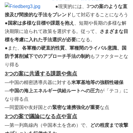
●現実的には、3
つの案のような直
接及び間接的な手法をブレンド
して対応することになろう
●
国家は多様な目標や課題を抱え
、短期や長期の多様な解
決期限に迫られて政策を選択する。従って、
さまざまな目
標を考慮に入れた手法選択が必要
になる。
●また、
各軍種の硬直的性質、軍種間のライバル意識、国
防予算削減下でのアプローチ手法の制約
もファクターとな
り得る
3つの案に共通する課題や焦点
—中国の精密誘導兵器に対する
米軍基地等の強靱性確保
—
中国の海上エネルギー供給ルートへの圧力
が「テコ」に
なり得る点
—同盟国や友好国との
緊密な連携強化が重要
な点
3つの案で議論になる点や盲点
—第一列島線内（中国本土を含め）で、
どの程度まで攻撃