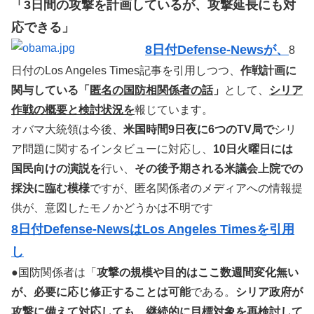
「3日間の攻撃を計画しているが、攻撃延長にも対
応できる」
8日付Defense-Newsが、
8
日付のLos Angeles Times記事を引用しつつ、
作戦計画に
関与している「
匿名の国防相関係者の話
」
として、
シリア
作戦の概要と検討状況を
報じています。
オバマ大統領は今後、
米国時間9日夜に6つのTV局で
シリ
ア問題に関するインタビューに対応し、
10日火曜日には
国民向けの演説を
行い、
その後予期される米議会上院での
採決に臨む模様
ですが、匿名関係者のメディアへの情報提
供が、意図したモノかどうかは不明です
8日付Defense-NewsはLos Angeles Timesを引用
し
●国防関係者は「
攻撃の規模や目的はここ数週間変化無い
が、必要に応じ修正することは可能
である。
シリア政府が
攻撃に備えて対応しても、継続的に目標対象を再検討して