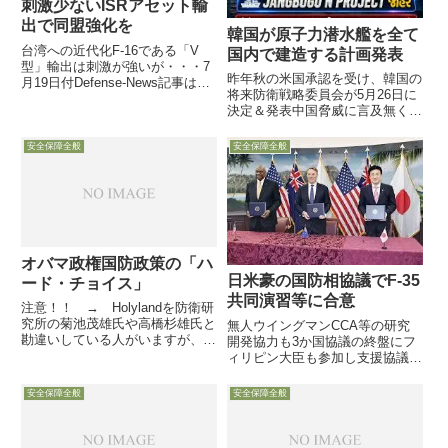
刺激少ないISRアセット輸
出で同盟強化を
韓国が原子力潜水艦を全て
台湾への近代化F-16である「V
国内で建造する計画発表
型」輸出は刺激が強いが・・・7
昨年秋の米国承認を受け、韓国の
月19日付Defense-News記事は、
将来防衛戦略委員会が5月26日に
6月に米国防省が発表した「Indo-
決定＆発表中国脅威に言及無く、
Pacific Strategy Report」に沿っ
対NK軍のみを理由に必要性を整
て、米国は中国の浸透に対抗して
理2030年代半ばまでに進水、30
地域諸国との関係...
安全保障全般
安全保障全般
年代末までに運用開始目指す昨年
秋、米大統領はフィラデルフィア
で建造と発言も５月26日...
オバマ政権国防政策の「ハ
日米豪の国防相協議でF-35
ード・チョイス」
共同演習等に合意
注意！！ → Holylandを防衛研
究所の菊池茂雄氏や高橋杉雄氏と
無人ウイングマンCCA等の研究
勘違いしている人がいますが、他
開発協力も3か国協議の終盤にフ
人です。大変迷惑しています。
ィリピン大臣も参加し支援協議5
「はてなアンテナのvon-manstein
月2日、ハワイの米陸軍基地
さん」には訂正をお願いし、修正
Camp Smithで日米豪の3か国国
安全保障全般
安全保障全般
していただきましたが・・・。
防相会談が実施され、アジア太平
Holylan...
洋地域の安全保障情勢について議
論意見交換が行われ、3か国...