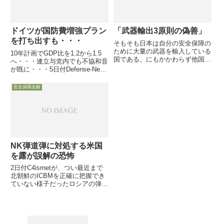
ドイツが国防費増強プラン
「武器輸出3原則の偽善」
を打ち出すも・・・
そもそも日本は自分の安全保障の
ために大量の武器を輸入している
10年計画でGDP比を1.2から1.5
国である。にもかかわらず他国が
へ・・・連立与党内でも不協和音
自分の安全保障のために武器を買
が既に・・・5日付Defense-News
いたいと言う時にはこれを断って
は、ドイツ政府が米国から強く迫
きた。これは偽善的ふるまいであ
られている国防費増加要求に対応
安全保障全般
る
し、攻防増強の10年計画を明ら
かにしたと報じ、5年後には国防
費を現在の...
NK弾道弾に対処する米国
を露が誤解の恐怖
2日付C4isrnetが、つい最近まで
北朝鮮のICBMを正確に把握でき
ていない様子だったロシアの弾道
ミサイル早期警戒システムに疑念
の目を向け、昨年12月に運用を
開始したと宣伝している新レーダ
ーでも、火星14号クラスは探知
できず、米国の迎撃ミ...