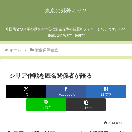
東京の郊外より２
米国防省や米軍の動きを中心に安全保障の話題をフォローしています。Cool
Head, But Warm Heartで
ホーム
安全保障全般
シリア作戦を匿名関係者が語る
X
Facebook
はてブ
LINE
コピー
2013-09-10