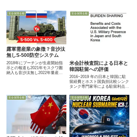
安全保障全般
安全保障全般
露軍需産業の象徴？音沙汰
無しS-500防空システム
2018年にプーチンが生産開始指
米会計検査院による日本と
示との報道も2021年モスクワ圏
韓国駐留への評価
納入も音沙汰無し2022年量産型
2016~2019 年の日本と韓国に駐
出荷の契約だが・・・10月5日付
留経費とホスト国負担比較シンク
Defense-News記事が、極超音速
タンク専門家等による駐留利点評
兵器迎撃も視野と言われてきたロ
価17日、2020年度国防授権法が
シア企業Almaz-Antey製の新型防
米会計検査院GAOに求めた、日
空...
安全保障全般
安全保障全般
本と韓国に駐留する利点と関連す
る費用に関する報告書「責任分
担：日本と韓国に駐留...