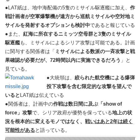
●LAT紙は、地中海配備の5隻のミサイル駆逐艦に加え、
作
戦計画者が空軍爆撃機が遠方から巡航ミサイルや空対地ミ
サイルを発射するオプションも検討中
であると報じている
●また、
紅海に所在するニミッツ空母群と3隻のミサイル
駆逐艦
も、ミサイルによるシリア攻撃は可能である。計画
に関与する関係者は「
ミサイルによる数派の一斉攻撃と戦
果確認が必要だが、72時間以内に実施できるだろう
」と
見ている。
●大統領は、
絞られた航空機による爆弾
投下攻撃を含む限定的な攻撃を望んで
いると
LAT紙は伝えている
●関係者は、計画中の
作戦は数日間に及ぶ「show of
force」攻撃
で、シリア政府が優勢を保っている
地上の状
況を根本的に変えるモノではなく、
戦いはあと2年は続く
可能性がある
と語っている。
////////////////////////////////////////////////////////////////////////////////////////////////////////