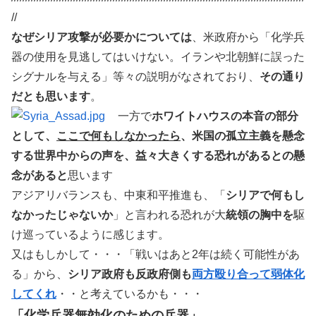
//
なぜシリア攻撃が必要かについては
、米政府から「化学兵
器の使用を見逃してはいけない。イランや北朝鮮に誤った
シグナルを与える」等々の説明がなされており、
その通り
だとも思います
。
一方で
ホワイトハウスの本音の部分
として、
ここで何もしなかったら
、米国の孤立主義を懸念
する世界中からの声を、益々大きくする恐れがあるとの懸
念があると
思います
アジアリバランスも、中東和平推進も、「
シリアで何もし
なかったじゃないか
」と言われる恐れが大
統領の胸中を
駆
け巡っているように感じます。
又はもしかして・・・「戦いはあと2年は続く可能性があ
る」から、
シリア政府も反政府側も
両方殴り合って弱体化
してくれ
・・と考えているかも・・・
「化学兵器無効化のための兵器」