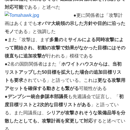
対応可能
である」と述べた
●更に関係者は「攻撃計
画はあくまでも
オバマ大統領の示した方針や目的に沿った
モノ
である」と強調した
●また「攻撃は、まず
多量のミサイルによる同時攻撃によ
って開始され、初動の攻撃で効果がなかった目標にはその
後直ちに追加攻撃が
行われる」模様である
●2名の国防関係者はまた「
ホワイトハウスからは、当初
リストアップした50目標を拡大した場合の追加目標リス
トも要求
されている」と語っている。これは
更なる攻撃用
アセットを確保する動きとも繋がる
可能性がある
●
デンプシー統合参謀本部議長
も先週議会で証言し、「
初
度目標リストと2次的な目標リストがある
」と語ってい
る。また同議長は、
シリアが攻撃されそうな装備品等を分
散したとしても、攻撃計画を変更して対応
すると述べてい
る