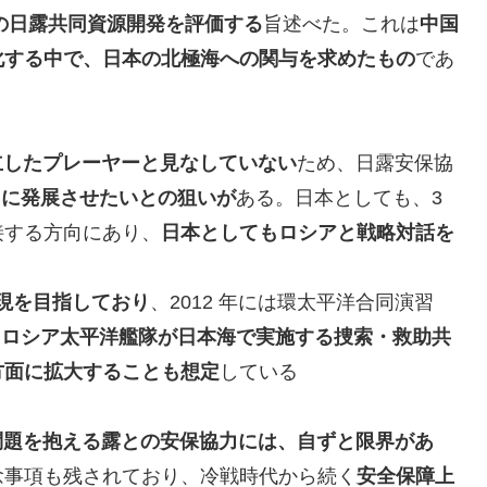
の日露共同資源開発を評価する
旨述べた。これは
中国
化する中で、日本の北極海への関与を求めたもの
であ
立したプレーヤーと見なしていない
ため、日露安保協
力に発展させたいとの狙いが
ある。日本としても、3
接する方向にあり、
日本としてもロシアと戦略対話を
実現を目指しており
、2012 年には環太平洋合同演習
とロシア太平洋艦隊が日本海で実施する捜索・救助共
方面に拡大することも想定
している
問題を抱える露との安保協力には、自ずと限界があ
念事項も残されており、冷戦時代から続く
安全保障上