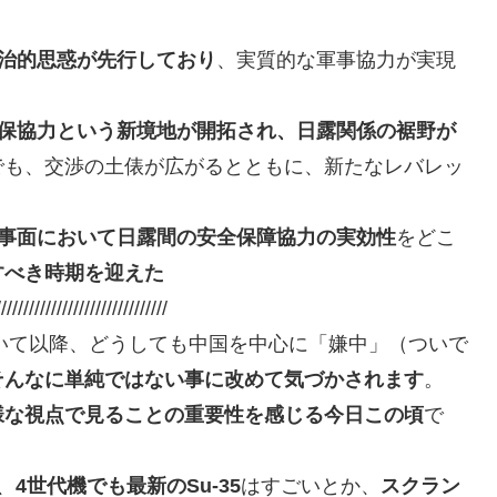
治的思惑が先行しており
、実質的な軍事協力が実現
保協力という新境地が開拓され、日露関係の裾野が
でも、交渉の土俵が広がるとともに、新たなレバレッ
事面において日露間の安全保障協力の実効性
をどこ
すべき時期を迎えた
///////////////////////////////
いて以降、どうしても中国を中心に「嫌中」（ついで
そんなに単純ではない事に改めて気づかされます
。
様な視点で見ることの重要性を感じる今日この頃
で
、
4世代機でも最新のSu-35
はすごいとか、
スクラン