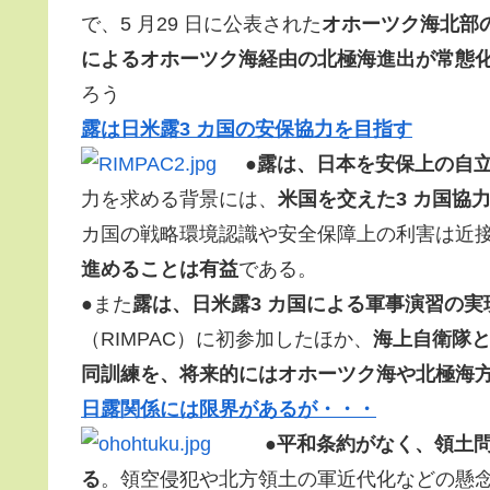
で、5 月29 日に公表された
オホーツク海北部
によるオホーツク海経由の北極海進出が常態
ろう
露は日米露3 カ国の安保協力を目指す
●
露は、日本を安保上の自
力を求める背景には、
米国を交えた3 カ国協
カ国の戦略環境認識や安全保障上の利害は近
進めることは有益
である。
●また
露は、日米露3 カ国による軍事演習の
（RIMPAC）に初参加したほか、
海上自衛隊
同訓練を、将来的にはオホーツク海や北極海
日露関係には限界があるが・・・
●
平和条約がなく、領土
る
。領空侵犯や北方領土の軍近代化などの懸