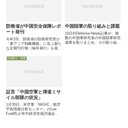
た声明の中で、同機の2人乗りバ
ージョンであるS型...
防衛省が中国安全保障レポ
中国陸軍の取り組みと課題
ート発刊
10日付Defense-News記事が、複
数の中国軍研究者の中国陸軍研究
今年3月、防衛省の防衛研究所が
成果を取りまとめ、その取り組み
「東アジア戦略概観」に並ぶ新た
と課題を紹介しています。それぞ
な定期刊行物（毎年発行）を発
れに「分厚い」中国陸軍関連の研
刊。その名は「中国安全保障レポ
究成果を、手短に紹介しているた
ート」。約40ページほどの小冊
中国要人・軍事
め、かなり省略されたり単純化さ
子ですが、これまで防衛白書では
れた記事になってい...
書き尽くせなかった部分を補うよ
うに、分かりやすくまとめられて
います。
証言「中国空軍と弾道ミサ
イル部隊の状況」
1月30日、米空軍「NASIC：航空
宇宙情報分析センター」のLee
Fuell氏が米中経済安保評議会で
証言し、最近の中国空軍と弾道ミ
サイル部隊について語りました。
中国軍の抱える問題点や興味ある