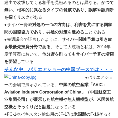
経由で攻撃してくる相手を見極めるのとは異なる。
かつて
無い、根本的に異なるタイプの脅威であり、誤解や誤判断
を招くリスク
がある
●サイバー脅威
対処の一つの方向は、利害を共にする国家
間の国際協力であり、共通の対策を進める
ことである
●先週議会で証言したように、
サイバー関連予算は引き続
き最優先投資分野である
。そして大統領と私は、2014年
度予算案において、
他分野を削ってもサイバー予算の増額
を要望
している
そんな中、パリエアショーの中国ブースでは・・・
●パリエアショ
ーの会場で展示されている、
中国の航空産業「AVIC：
Aviation Industry Corporation of China」（中国航空工
业集团公司）が展示した航空機や無人機模型が、米国製航
空機とそっくりだと話題
になっている
●FC-1やパキスタン輸出用のJF-17は
米国製のF-16そっく