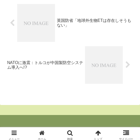
部分を中心にご紹介
英国防省「地球外生物ETは存在しそうも
ない」
NATOに激震：トルコが中国製防空システ
ム導入へ!?
© 2020 東京の郊外より２.
メニュー
ホーム
検索
トップ
サイドバー