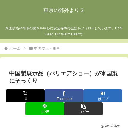
東京の郊外より２
米国防省や米軍の動きを中心に安全保障の話題をフォローしています。Cool
Head, But Warm Heartで
ホーム
中国要人・軍事
中国製展示品（パリエアショー）が米国製
にそっくり
X
Facebook
はてブ
LINE
コピー
2013-06-24