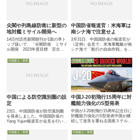
実験…２発が命中か」と...
尖閣や列島線防衛に新型の
中国防省報道官：米海軍は
地対艦ミサイル開発へ
南シナ海で注意せよ
14日付読売新聞朝刊が1面の準ト
3月31日、中国国防省の報道官が
ップ扱いで、「尖閣防衛 ミサイ
（定例）会見で、米海軍艦艇が南
ル開発 2023年度目標 宮古島
シナ海で「航行の自由作戦」を行
など配備」との見出しで記事を掲
っていることや、米比が基地使用
載し、政府が防衛省の2017年度
に関する合意に達したことに関す
中国要人・軍事
中国要人・軍事
予算概算要求に開発費を盛り込む
る質問に対し、「米海軍は注意せ
方針を固めたと報じました現有の
よ」と述べたようですこのYang
地対艦ミサイルの射程距離...
Yujun報道官は、かっ...
中国J-20初飛行15周年に対
中国による防空識別圏の設
艦能力強化のS型発表
定
中国がJ-20初飛行15周年記念日に
23日、中国国防省が防空識別圏
対艦能力強化のS型発表中国が継
を発表しました。中国国防省の
続して改良を重ねる国産ステルス
Yang Yujun報道官が会見を行い、
機の最新型1月11日、中国政府が
質疑応答を行っています。その際
中国国産ステルス機J-20戦闘機の
の発言概要は・・
中国要人・軍事
中国要人・軍事
初飛行15周年に合わせて発表し