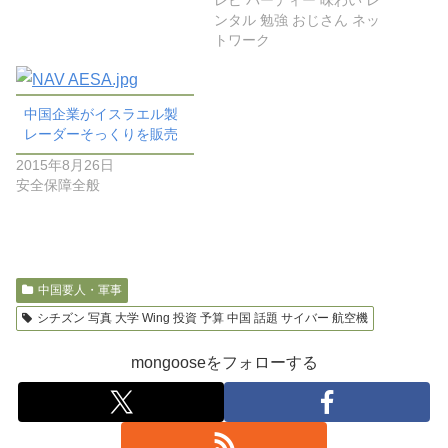
ンタル 勉強 おじさん ネッ
トワーク
中国企業がイスラエル製
レーダーそっくりを販売
2015年8月26日
安全保障全般
中国要人・軍事
シチズン 写真 大学 Wing 投資 予算 中国 話題 サイバー 航空機
mongooseをフォローする