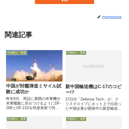
mongoose
関連記事
中国要人・軍事
中国要人・軍事
中国が対艦弾道ミサイル試
新中国輸送機はC-17のコピ
験に成功か
ー!?
昨年8月、周辺に展開の米軍機や
27日付「Defense Tech」が、ク
米軍艦艇に見せつけるようにDF-
リスマスイブにネット上で出回っ
26BとDF-21Dを時差発射で同時
た中国企業が開発中の新型輸送機
目標着弾か13日付読売新聞が、
の写真を掲載し、米空軍のC-17
関係筋情報として一面サブトップ
輸送機とそっくりだと指摘してい
中国要人・軍事
中国要人・軍事
に、「【独自】中国の「空母キラ
ます
ー」ミサイル、航行中の船へ発射