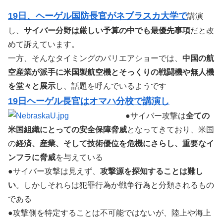
19日、ヘーゲル国防長官がネブラスカ大学で
講演
し、
サイバー分野は厳しい予算の中でも最優先事項
だと改
めて訴えています。
一方、そんなタイミングのパリエアショーでは、
中国の航
空産業が派手に米国製航空機とそっくりの戦闘機や無人機
を堂々と展示
し、話題を呼んでいるようです
19日ヘーゲル長官はオマハ分校で講演し
●サイバー攻撃は
全ての
米国組織にとっての安全保障脅威
となってきており、米国
の
経済、産業、そして技術優位を危機にさらし、重要なイ
ンフラに脅威
を与えている
●サイバー攻撃は見えず、
攻撃源を探知することは難し
い
。しかしそれらは犯罪行為か戦争行為と分類されるもの
である
●攻撃側を特定することは不可能ではないが、陸上や海上