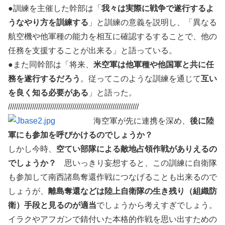
●訓練を主催した幹部は「
我々は実際に戦争で遂行するよ
うなやり方を訓練する
」と訓練の意義を説明し、「異なる
航空機や他軍種の能力を相互に確認するすることで、他の
任務を支援することが出来る」と語っている。
●また同幹部は「将来、
米空軍は他軍種や他国軍と共に任
務を遂行するだろう
。従ってこのような訓練を通じて
互い
を良く知る必要がある
」と語った。
/////////////////////////////////////////////////////////////////
海空軍が先に連携を深め、
後に陸
軍にも参加を呼びかけるのでしょうか？
しかし今時、
空てい部隊による敵地占領作戦がありえるの
でしょうか？
思いっきり妄想すると、この訓練に自衛隊
も参加して南西諸島奪還作戦につなげることも出来るので
しょうが、
離島奪還などは陸上自衛隊の生き残り（組織防
衛）手段と見るのが適当
でしょうから考えすぎでしょう。
イラクやアフガンで錆付いた本格的作戦を思い出すための