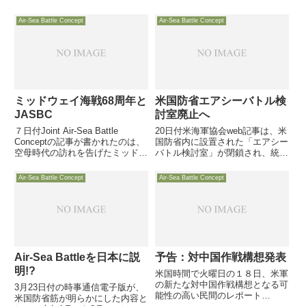
Air-Sea Battle Concept
Air-Sea Battle Concept
ミッドウェイ海戦68周年と
米国防省エアシーバトル検
JASBC
討室廃止へ
７日付Joint Air-Sea Battle
20日付米海軍協会web記事は、米
Conceptの記事が書かれたのは、
国防省内に設置された「エアシー
空母時代の訪れを告げたミッドウ
バトル検討室」が閉鎖され、統合
ェー海戦とそれを作り上げた海軍
参謀本部のJ-7にその業務が移管
の偉業を忍ぶと共に、将来に向か
されると報じています
Air-Sea Battle Concept
Air-Sea Battle Concept
ってこの精神で取り組め！との叱
咤激励でしょう
Air-Sea Battleを日本に説
予告：対中国作戦構想発表
明!?
米国時間で火曜日の１８日、米軍
の新たな対中国作戦構想となる可
3月23日付の時事通信電子版が、
能性の高い民間のレポート
米国防省筋が明らかにした内容と