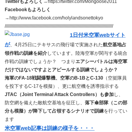
Twitterもよろしく
→https://twitter.com/Mongoose2011
Facebookもよろしく
→http://www.facebook.com/holylandsonettokyo
////////////////////////////////////////////////////////////////////////////////////////////
1日付米空軍webサイト
が
、4月25日にテキサスの飛行場で実施された
航空基地占
領作戦の訓練を紹介
しています。陸海空軍が関与する統合
作戦の訓練でしょうか？ つまり
エアシーバトルは海空軍
だけではないですよとアピールする訓練でしょうか？
海軍のFA-18戦闘爆撃機、空軍のB-1BとC-130
（空挺隊員
を投下するC-17を模擬）、更に航空機を誘導指示する
JTAC（Joint Terminal Attack Controllers）も参加
し、
防空網を備えた敵航空基地を征圧し、
落下傘部隊（この部
分も模擬）が降下して占領するシナリオで訓練
を行ってい
ます
米空軍web記事は訓練の様子を・・・