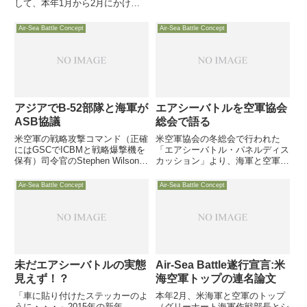
「AirSea Battle: A Point of
して、本年1月から2月にかけて
Departure」がシンクタンク
米国で開催された米中協議で、
CSBAから発表されます。発表イ
「Air-Sea Battle（ASB）」を正
Air-Sea Battle Concept
Air-Sea Battle Concept
ベントは米議会上院で、民主党の
式に説明したと報じました。
重鎮リーバーマン上院議員が仕切
り行われます。
アジアでB-52部隊と海軍が
エアシーバトルを空軍協会
ASB協議
総会で語る
米空軍の戦略攻撃コマンド（正確
米空軍協会の冬総会で行われた
にはGSCでICBMと戦略爆撃機を
「エアシーバトル・パネルディス
保有）司令官のStephen Wilson中
カッション」より、海軍と空軍司
将が空軍協会のインタビューを受
令部の作戦責任者による「ASB
け、B-2やB-52戦略爆撃機につい
はワシントンDCだけのものじゃ
Air-Sea Battle Concept
Air-Sea Battle Concept
て語っています
ない」等の発言をご紹介します
未だエアシーバトルの実態
Air-Sea Battle遂行宣言:米
見えず！？
海空軍トップの連名論文
「車に貼り付けたステッカーのよ
本年2月、米海軍と空軍のトップ
うに・・・」2015年の新年
（グリーナート海軍作戦部長とシ