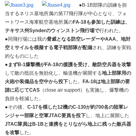
●B-1B部隊の訓練を担
当するネリス基地所属の第77飛行隊が中心となり、フォ
ートワース海軍航空基地所属の
FA-18も参加した訓練は、
テキサス州Synderのウィンストン飛行場で
行われた。
●同飛行場には我の
脅威となる防空レーダーやAAA、地対
空ミサイルを模擬する電子戦部隊が配備
され、訓練を実戦
的なものにした
●
まずB-1爆撃機がFA-18の援護を受け、敵防空兵器を攻撃
して敵の抵抗を無効化し、輸送機が展開する
地上部隊用の
火砲や装備品を空中から投下
した。
FA-18は地上部隊の要
請に応じてCAS
（close air support）も実施し、爆撃機の
負担を軽減した。
●その後、
C-17を模した12機のC-130が約700名の陸軍レ
ンジャー部隊と空軍JTAC要員を投下
し、地上に展開した
JTAC隊員はB-1Bと連携をとりながら地上に残った敵兵器
を攻撃
した。