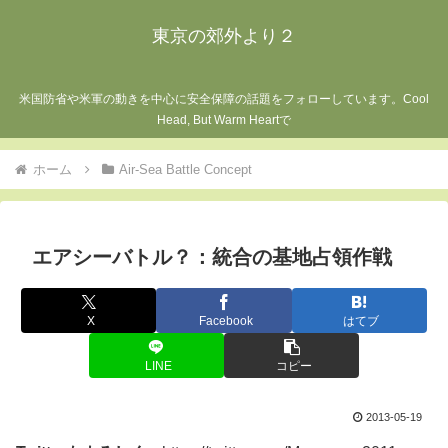
東京の郊外より２
米国防省や米軍の動きを中心に安全保障の話題をフォローしています。Cool
Head, But Warm Heartで
ホーム
Air-Sea Battle Concept
エアシーバトル？：統合の基地占領作戦
X
Facebook
はてブ
LINE
コピー
2013-05-19