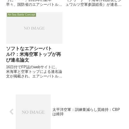
早々、国防省のエアシーバトル
ュワルツ空軍参謀総長）が連名で
（ASB）検討室を廃止し、統合
「Air-Sea Battle」と題する論文
参謀本部J-7に機能を移管、本年
を発表しています。同論文発表
Air-Sea Battle Concept
末までにASBとの名称を使用し
後、同論文は軍幹部がASBを説
ない「JAM-GC：Joint Concept
明する際の基準となってお
for Acc...
り・・・・
ソフトなエアシーバト
ル!?：米海空軍トップが再
び連名論文
16日付でFP誌のwebサイトに、
米海軍と空軍トップによる連名論
文が掲載され、エアシーバトルへ
の取り組み状況をかなり具体的に
説明しています。ASBに「ソフ
ト」なイメージを与えるような表
現が並んでいます。オフショア・
コントロール論への配慮か？
太平洋空軍：訓練量減らし質維持：CBP
は維持