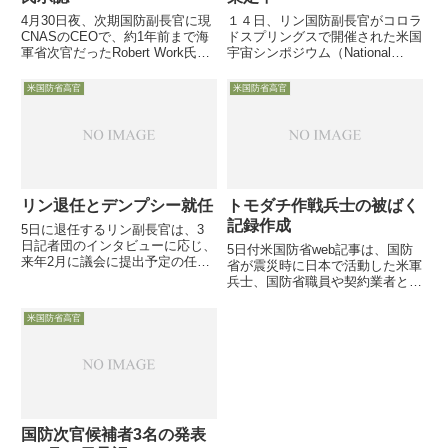
4月30日夜、次期国防副長官に現
１４日、リン国防副長官がコロラ
CNASのCEOで、約1年前まで海
ドスプリングスで開催された米国
軍省次官だったRobert Work氏が
宇宙シンポジウム（National
承認されました。オバマ大統領が
Space Symposium）で講演し検
候補者にノミネートしてから、約
討中のSPR（Space Posture
米国防省高官
米国防省高官
3ヶ月が経過していますが・
Review：宇宙態勢見直し）やそ
の背景等について、国防省の立場
から語りました
リン退任とデンプシー就任
トモダチ作戦兵士の被ばく
記録作成
5日に退任するリン副長官は、3
日記者団のインタビューに応じ、
5日付米国防省web記事は、国防
来年2月に議会に提出予定の任務
省が震災時に日本で活動した米軍
見直し・予算削減の検討状況等に
兵士、国防省職員や契約業者とそ
ついて、また同日就任したばかり
の家族を含めた、約7万人の被ば
のデンプシー議長はオフレコの会
く情報登録（Registry）を行った
米国防省高官
見に・・・
と紹介しています
国防次官候補者3名の発表