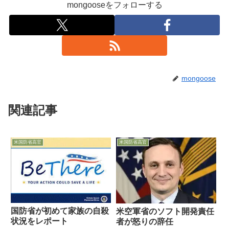
mongooseをフォローする
mongoose
関連記事
米国防省高官
米国防省高官
国防省が初めて家族の自殺
米空軍省のソフト開発責任
状況をレポート
者が怒りの辞任