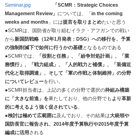
「SCMR：Strategic Choices
Management Review」
については、「
in the coming
weeks and months
」には
提言を取りまとめ
たいと思う
●SCMRは、国防省が取り組むイラク・アフガンでの戦い
から
新国防戦略（12年1月発表：DSG）への移行を、予算
の強制削減下で如何に行うかの基礎
となるものである
●SCMRでは、
「役割と任務」、「紛争対処計画」、「業
務慣行」、「戦力組成」、「人的戦力と補償」、「装備近
代化と取得調達」、そして「軍の作戦と体制維持」の分野
についてレビュー
を行い。
●SCMR担当者は、上記の多くの分野で選択の
枠組み構築
に「大きな前進」を
果たしており、他の分野でも
より革新
的に考えるよう強く促されている
。
●
検討は極めて広範囲に
及んでおり、その結果は
大統領や
国防長官に報告され、2014年度予算執行や2015年度予算
編成に活用
される