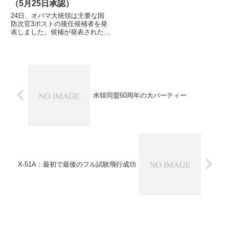
（5月25日承認）
24日、オバマ大統領は主要な国
防次官3ポストの後任候補者を発
表しました。候補が発表されたの
はそれぞれに重要な、政策担当次
官、人事担当次官、兵站調達開発
担当次官です
米韓同盟60周年の大パーティー
X-51A：最初で最後のフル試験飛行成功