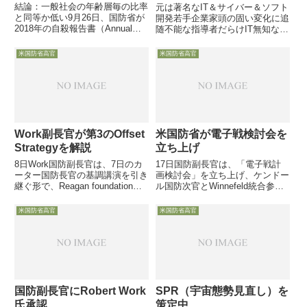
結論：一般社会の年齢層毎の比率
元は著名なIT＆サイバー＆ソフト
と同等か低い9月26日、国防省が
開発若手企業家頭の固い変化に追
2018年の自殺報告書（Annual
随不能な指導者だらけIT無知な少
Suicide Report）を発表し、今年
佐＆中佐クラスの人事配置に怒り
発表の同報告書から初めて、兵士
心頭官僚的な縦割り行政とエゴだ
米国防省高官
米国防省高官
や職員の家族の2017年の自殺
らけの意思決定＆不作為3年間の
（self-inflicted de...
不満をSNS上でぶちまけ辞職2
日、2018年5月から米空...
Work副長官が第3のOffset
米国防省が電子戦検討会を
Strategyを解説
立ち上げ
8日Work国防副長官は、7日のカ
17日国防副長官は、「電子戦計
ーター国防長官の基調講演を引き
画検討会」を立ち上げ、ケンドー
継ぐ形で、Reagan foundationイ
ル国防次官とWinnefeld統合参謀
ベントの締めくくりに登壇し、カ
副議長とともに検討委員長として
ーター長官が「如何に中露対処す
活動すると発表しました
米国防省高官
米国防省高官
るか」を語った中で言及してい
た、技術優位を確保する「Third
Off...
国防副長官にRobert Work
SPR（宇宙態勢見直し）を
氏承認
策定中