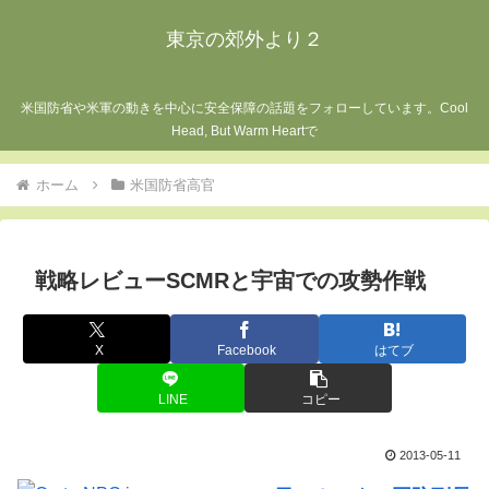
東京の郊外より２
米国防省や米軍の動きを中心に安全保障の話題をフォローしています。Cool
Head, But Warm Heartで
ホーム
米国防省高官
戦略レビューSCMRと宇宙での攻勢作戦
X
Facebook
はてブ
LINE
コピー
2013-05-11