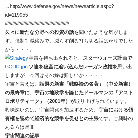
→http://www.defense.gov/news/newsarticle.aspx?
id=119955
////////////////////////////////////////////////////
久々に新たな分野への投資の話を
聞いたような気がしま
す。強制削減絡みで、減らす削る打ち切る話ばかりでした
から・・・。
宇宙を持ち出されると、
スターウォーズ計画で
ソ連を破産に追い込んだレーガン政権を
思い出
しますが、今回はその線は難しいか・・・・
宇宙と言えば、
話題の新書「戦略論の名著」（中公新書）
の最終章に、宇宙の地政学を論じたドールマンの「アスト
ロポリティーク」（2001年）が
取り上げられています。
興味深いのは、宇宙開発を加速するため、
宇宙における領
有権を認めて経済的な競争を促せとの主張
です。ご興味の
ある方は是非！
宇宙関連の記事