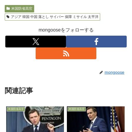
米国防省高官
アジア 韓国 中国 落とし サイバー 保障 ミサイル 太平洋
mongooseをフォローする
mongoose
関連記事
米国防省高官
米国防省高官