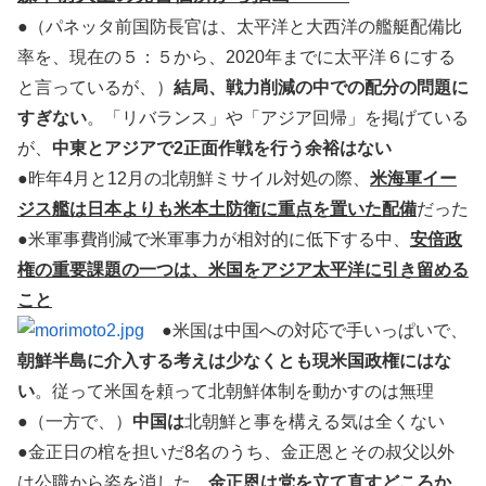
●（パネッタ前国防長官は、太平洋と大西洋の艦艇配備比
率を、現在の５：５から、2020年までに太平洋６にする
と言っているが、）
結局、戦力削減の中での配分の問題に
すぎない
。「リバランス」や「アジア回帰」を掲げている
が、
中東とアジアで2正面作戦を行う余裕はない
●昨年4月と12月の北朝鮮ミサイル対処の際、
米海軍イー
ジス艦は日本よりも米本土防衛に重点を置いた配備
だった
●米軍事費削減で米軍事力が相対的に低下する中、
安倍政
権の重要課題の一つは、米国をアジア太平洋に引き留める
こと
●米国は中国への対応で手いっぱいで、
朝鮮半島に介入する考えは少なくとも現米国政権にはな
い
。従って米国を頼って北朝鮮体制を動かすのは無理
●（一方で、）
中国は
北朝鮮と事を構える気は全くない
●金正日の棺を担いだ8名のうち、金正恩とその叔父以外
は公職から姿を消した。
金正恩は党を立て直すどころか、