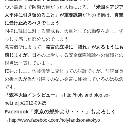
つい最近まで防衛大臣だった人物による、
「米国をアジア
太平洋に引き留めること」が重要課題
だとの指摘は、
真摯
に受け止めるべきでしょう
。
同様に韓国に対する警戒も、大臣としての勤務を通じ、ず
っしり感じた部分なのでしょう。
発言個所によって、
発言の立場に「揺れ」があるようにも
感じますが
、日本の上滑りする安全保障議論への警鐘との
視点は一貫しています。
桜井よしこ、佐藤優等に交じっての討論ですが、前統幕長
の折木氏が当たり障りのない発言に終始しているのは残念
です。
「森本大臣インタビュー」
→http://holyland.blog.so-
net.ne.jp/2012-09-25
Facebook「東京の郊外より・・・」もよろしく
→http://www.facebook.com/holylandsonettokyo