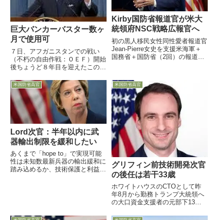
Kirby国防省報道官が米大
統領府NSC戦略広報官へ
巨大バンカーバスター数ヶ
月で使用可
初の黒人移民女性同性愛者報道官
Jean-Pierre女史を支援米海軍＋
７日、アフガニスタンでの戦い
国務省＋国防省（2回）の報道官
（不朽の自由作戦：ＯＥＦ）開始
経験者5月20日バイデン大統領
後ちょうど８年目を迎えたこの
は、国防省のJohn Kirby報道官が
日、米国防省のモレル報道官は、
ホワイトハウスの国家安全保障会
今後のアフガニスタン政策につい
米国防省高官
米国防省高官
議（NSC）の戦略広報調整官に
て、オバマ大統領以下主要な軍幹
就くと発表...
部を含め７日と１１日に会議が行
われること、情報漏洩を警戒し非
公式...
Lord次官：半年以内に武
器輸出制限を緩和したい
あくまで「hope to」で実現可能
性は未知数最新兵器の輸出緩和に
グリフィン前技術開発次官
踏み込めるか、技術保護と利益の
の後任は若干33歳
はざま？16日、Lord調達担当国防
次官が講演し、米国製兵器の輸出
ホワイトハウスのCTOとして昨
規制を今後半年以内に見直し、米
年8月から勤務トランプ大統領へ
国が諸外国にとって引き続き最新
の大口資金支援者の元部下13
兵器の提供国であり...
日、直属の部下を引き連れて退任
したGriffin技術開発担当国防次官
米国防省高官
米国防省高官