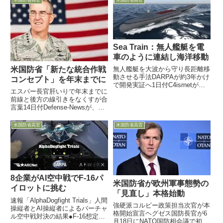
の後任として、ホワイトハウスで
「Chief Technology Officer」を...
Sea Train：無人艦艇を電
車のように連結し海洋移動
米国防省「新たな統合作戦
無人艦艇を大波から守り長距離移
動させる手法DARPAが約3年かけ
コンセプト」を年末までに
で開発実証へ1日付C4isrnetが、
エスパー長官肝いりで年末までに
DARPAが募集をかけて具体的な
前線と後方の線引きをなくすが合
企業選定に入っている「Sea
言葉14日付Defense-Newsが、米
Train」構想について取り上げ、
国防省がエスパー国防長官の肝い
来年度から約3年をかけて開発&
りで年末完成マストで精力的に取
試験をおこな...
米国防省高官
米国防省高官
り組む「新たな統合作戦コンセプ
ト：a new joint war-fighti...
8企業がAI空中戦でF-16パ
米国防省が欧州軍事態勢の
イロットに挑む
「見直し」本格始動
速報「AlphaDogfight Trials」人間
強硬派コルビー政策担当次官が本
操縦者とAI操縦者によるバーチャ
格開始宣言ヘグゼス国防長官が6
ル空中戦対決の結果●F-16想定の
月18日にNATO国防相会議で初言