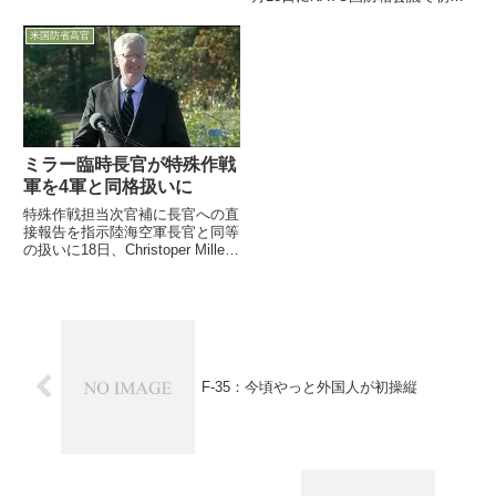
シミュレーター対決（Gun攻撃の
及国防長官は６か月以内に見直し
み）●AI側は8企業チームの総合
完了とNATOで発言7月28日、米
評価で最強の「Heron Systems
米国防省高官
国防省のNo3で「米国の軍事的負
社」●人間はWea...
担軽減と同盟国の負担増」の強硬
推進派であるElbr...
ミラー臨時長官が特殊作戦
軍を4軍と同格扱いに
特殊作戦担当次官補に長官への直
接報告を指示陸海空軍長官と同等
の扱いに18日、Christoper Miller
臨時国防長官が米軍特殊作戦部隊
の「母基地」との位置づけにある
ノースカロライナ州の米陸軍Fort
Braggを初の部隊訪問として訪
れ...
F-35：今頃やっと外国人が初操縦