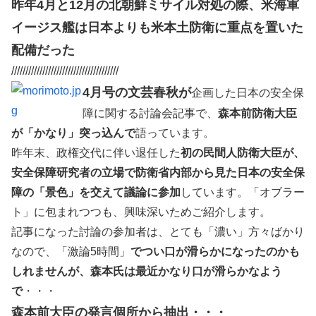
昨年4月と12月の北朝鮮ミサイル対処の際、米海軍
イージス艦は日本よりも米本土防衛に重点を置いた
配備だった
//////////////////////////////////////
4月号の文芸春秋が
企画した日本の安全保
障に関する討論会記事で、
森本前防衛大臣
が「かなり」突っ込んで
語っています。
昨年末、政権交代に伴い退任した
初の民間人防衛大臣が、
安全保障研究者の立場で防衛省内部から見た日本の安全保
障の「景色」を交えて議論に参加
しています。「オブラー
ト」に包まれつつも、興味深いためご紹介します。
記事になった討論の参加者は、とても「濃い」方々ばかり
なので、「激論5時間」
でつい口が滑らかになったのかも
しれませんが、森本氏は最近かなり口が滑らかなよう
で
・・・
森本前大臣の発言個所から抽出・・・