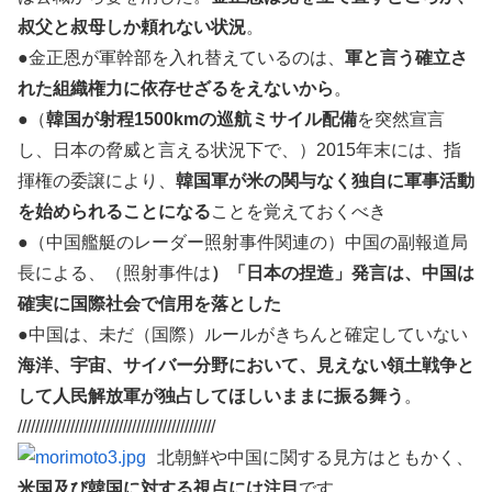
叔父と叔母しか頼れない状況
。
●金正恩が軍幹部を入れ替えているのは、
軍と言う確立さ
れた組織権力に依存せざるをえないから
。
●（
韓国が射程1500kmの巡航ミサイル配備
を突然宣言
し、日本の脅威と言える状況下で、）2015年末には、指
揮権の委譲により、
韓国軍が米の関与なく独自に軍事活動
を始められることになる
ことを覚えておくべき
●（中国艦艇のレーダー照射事件関連の）中国の副報道局
長による、（照射事件は
）「日本の捏造」発言は、中国は
確実に国際社会で信用を落とした
●中国は、未だ（国際）ルールがきちんと確定していない
海洋、宇宙、サイバー分野において、見えない領土戦争と
して人民解放軍が独占してほしいままに振る舞う
。
/////////////////////////////////////////////
北朝鮮や中国に関する見方はともかく、
米国及び韓国に対する視点には注目
です。