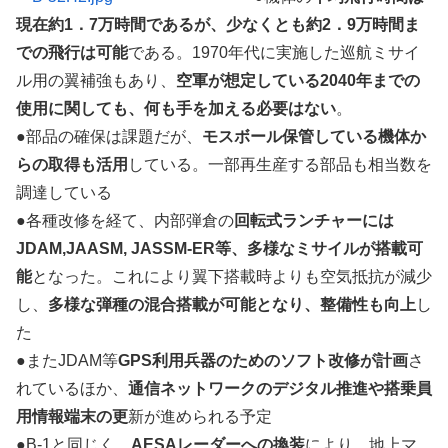
現在約1．7万時間であるが、少なくとも約2．9万時間ま
での飛行は可能
である。1970年代に実施した巡航ミサイ
ル用の翼補強もあり、
空軍が想定している2040年までの
使用に関しても、何も手を加える必要はない
。
●部品の確保は課題だが、
モスボール保管している機体か
らの取得も活用
している。一部再生産する部品も相当数を
調達している
●各種改修を経て、内部弾倉の
回転式ランチャーには
JDAM,JAASM, JASSM-ER等、多様なミサイルが搭載可
能
となった。これにより翼下搭載時よりも空気抵抗が減少
し、
多様な弾種の混合搭載が可能となり、整備性も向上
し
た
●またJDAM等
GPS利用兵器のためのソフト改修が計画
さ
れているほか、
通信ネットワークのデジタル推進や搭乗員
用情報端末の更
新が進められる予定
●B-1と同じく、
AESAレーダーへの換装
により、地上マ