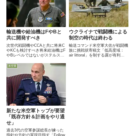
輸送機や給油機はFやBと
ウクライナで戦闘機による
共に開発すべき
制空の時代は終わる
次世代戦闘機やCCAと共に将来C
輸送コマンド米空軍大佐が戦闘機
やKCも検討すべき将来給油機はF
族に挑戦状寄稿文「低高度域：
やBレベルではないがステルス性
air littoral」を制する露が有利に
が必要2025年までに25%のCや
無人機の多用や携帯SAMで露が
KCに通信やネット中継機能を3月
西側を圧倒する戦闘機による制空
米空軍
28日、米空軍輸送コマンド司令
の概念とは異なる戦いとなる
官で「熱血漢」「改革派」とご紹
NATOは近接航空支援CASが出来
介してきたMicha...
ずに苦労する低高度...
新たな米空軍トップが要望
「既存方針＆計画をやり通
せ」
過去3代の空軍参謀総長が練った
指針や方針の実現目指す「Follow