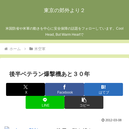
東京の郊外より２
米国防省や米軍の動きを中心に安全保障の話題をフォローしています。Cool
Head, But Warm Heartで
ホーム
米空軍
後半ベテラン爆撃機あと３０年
X
Facebook
はてブ
LINE
コピー
2012-03-08