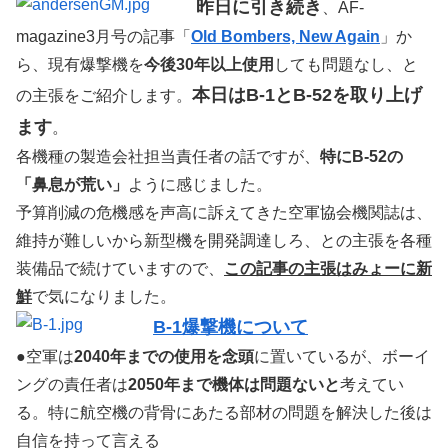
昨日に引き続き
、AF-
magazine3月号の記事「
Old Bombers, New Again
」か
ら、現有爆撃機を
今後30年以上使用
しても問題なし、と
本日はB-1とB-52を取り上げ
の主張をご紹介します。
ます
。
各機種の製造会社担当責任者の話ですが、
特にB-52の
「鼻息が荒い」
ように感じました。
予算削減の危機感を声高に訴えてきた空軍協会機関誌は、
維持が難しいから新型機を開発調達しろ、との主張を各種
装備品で続けていますので、
この記事の主張はみょーに新
鮮
で気になりました。
B-1爆撃機について
●空軍は
2040年までの使用を念頭
に置いているが、ボーイ
ングの責任者は
2050年まで機体は問題ないと
考えてい
る。特に航空機の背骨にあたる部材の問題を解決した後は
自信を持って言える