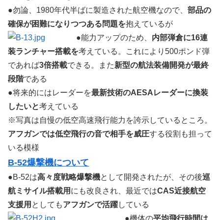
●勿論、1980年代半ばに製造された航空機なので、
部品の
確保が困難になりつつある問題を
抱えているが
●能力アップのため、
内部弾倉に16連
装ランチャー搭載を
考えている。これにより500ポンド弾
であれば
3倍搭載
できる。また
新型の航法装備開発が最終
段階
である
●将来的にはレーダーを
最新技術のAESAレーダーに換装
したいと
考えている
※写真は自慢の低空高速飛行能力を誇示しているところ。
アフガンでは低空飛行の音で相手を威圧
する役割も担って
いる模様
B-52爆撃機について
●B-52は
高々度戦略爆撃機
として開発されたが、その後
巡
航ミサイル搭載用
にも改良され、最近では
CAS近接航空
支援用
としても
アフガンで活躍
している
●機体の
平均飛行時間は