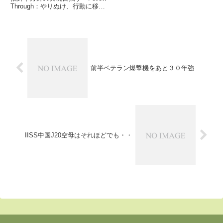
Through：やりぬけ、行動に移
せ」が合言葉歴代トップの下で方
針作成の実務家が具現化に挑む
11月6日、2日に3か月半待たされ
てやっと第23代米空軍参謀総長
就任の議会承認を...
前半ベテラン爆撃機をあと３０年強
IISS中国J20空母はそれほどでも・・