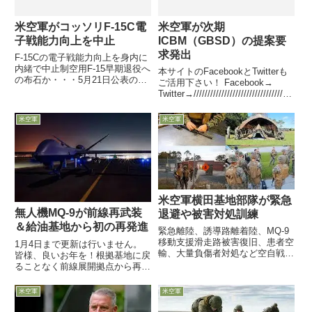
米空軍がコッソリF-15C電
米空軍が次期
子戦能力向上を中止
ICBM（GBSD）の提案要
求発出
F-15Cの電子戦能力向上を身内に
内緒で中止制空用F-15早期退役へ
本サイトのFacebookとTwitterも
の布石か・・・5月21日公表の米
ご活用下さい！ Facebook→
空軍監察官室レポートは、制空用
Twitter→////////////////////////////////////
F-15Cに必要な能力維持のために
////////////////////////////////////...
不可欠と同観察室が兼ねてから指
米空軍
米空軍
摘してきた電子戦能力向上改修
が、同監察官室には...
米空軍横田基地部隊が緊急
無人機MQ-9が前線再武装
退避や被害対処訓練
＆給油基地から初の再発進
緊急離陸、誘導路離着陸、MQ-9
移動支援滑走路被害復旧、患者空
1月4日まで更新は行いません。
輸、大量負傷者対処など空自戦闘
皆様、良いお年を！根拠基地に戻
機の豪へのローテーション派遣検
ることなく前線展開拠点から再発
討の中10月27日付米空軍協会web
進衛星通信で遠隔「SATCOM
記事は、米空軍横田基地所属のC-
Launch and Recovery」実施HC-
米空軍
米空軍
130輸送機部隊（第374空輸航空
130J Combat King IIと地上でつ
団）が10月16...
ないで給油12月21...