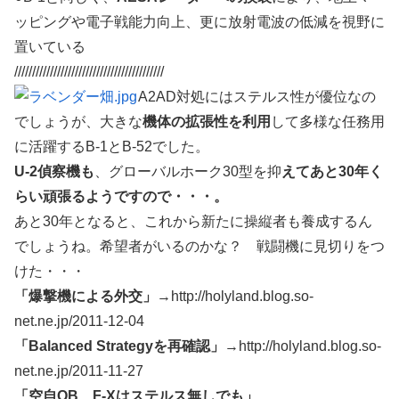
ッピングや電子戦能力向上、更に放射電波の低減を視野に
置いている
//////////////////////////////////////////
A2AD対処にはステルス性が優位なの
でしょうが、大きな
機体の拡張性を利用
して多様な任務用
に活躍するB-1とB-52でした。
U-2偵察機も
、グローバルホーク30型を抑
えてあと30年く
らい頑張るようですので・・・。
あと30年となると、これから新たに操縦者も養成するん
でしょうね。希望者がいるのかな？ 戦闘機に見切りをつ
けた・・・
「爆撃機による外交」
→http://holyland.blog.so-
net.ne.jp/2011-12-04
「Balanced Strategyを再確認」
→http://holyland.blog.so-
net.ne.jp/2011-11-27
「空自OB、F-Xはステルス無しでも」