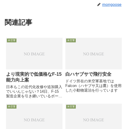
mongoose
関連記事
米空軍
米空軍
より現実的で低価格なF-15
白ハヤブサで飛行安全
能力向上案
ドイツ所在の米空軍基地では
Falcon（ハヤブサ又は鷹）を使用
日本もこの近代化改修や追加購入
した小動物退治を行っています
でいいんじゃない？14日、F-15
製造企業を引き継いでいるボーイ
ング社が、7年前に提案したF-15
のステルス性強化を含む大規模能
米空軍
米空軍
力向上策「Silent Eagle構想」を
引っ込め、より現実的で
「modest」な...