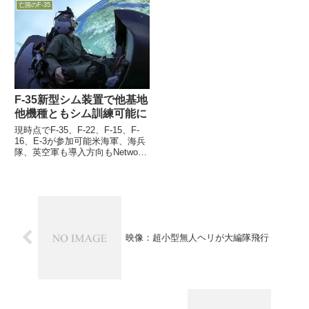
ンジン改修等を同時並行的に進め
亡国のF-35
す・・・
ていくことが、大きなチャレンジ
になると語りました。2019年末
段階で諸外国用も含め...
F-35新型シム装置で他基地
他機種ともシム訓練可能に
現時点でF-35、F-22、F-15、F-
16、E-3が参加可能米海軍、海兵
隊、英空軍も導入方向もNetwork
相違がネック1日、ロッキード社
のF-35訓練担当副社長Chauncey
McIntosh氏が会見し、F-35用の
新たなシム訓練装...
映像：超小型無人ヘリが大編隊飛行