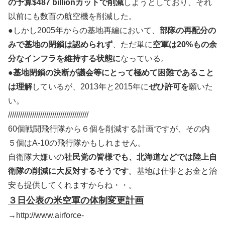
の予算$487 billionカットで削減
しようとしており、それ
以前にも数百の航空機を削減した。
●しかし2005年からの基地再編において、
部隊の再配分の
みで基地の閉鎖は認められず
、ただ単に
空軍は20%もの余
分なインフラを維持する状態に
なっている。
●
基地閉鎖の決断が議会等にとって極めて困難であること
は理解
しているが、2013年と2015年に
ぜひ許可を
願いた
い。
////////////////////////////////////////
60個戦闘飛行隊から６個を削減する計画ですが、その内
５個はA-10の飛行隊かもしれません。
自衛隊大嫌いの
社民党の皆様でも、北海道などでは陸上自
衛隊の削減に大反対するそうです
。基地は仕事とお金と治
安も提供してくれますからね・・。
３日公表の米空軍の体制変更計画
→http://www.airforce-