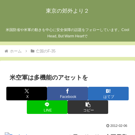
東京の郊外より２
米国防省や米軍の動きを中心に安全保障の話題をフォローしています。Cool
Head, But Warm Heartで
ホーム
亡国のF-35
米空軍は多機能のアセットを
X
Facebook
はてブ
LINE
コピー
2012-02-06