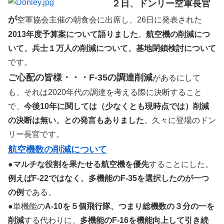
２日、ドンリー空軍長官
が
空軍協会主催の朝食会に出席し、26日に発表された
2013年度予算案について語りました
。
航空機の削減につ
いて、兵士１万人の削減について、基地閉鎖検討について
です。
ご心配の皆様・・・F-35の調達削減
があるにして
も、それは2020年代の調達を考える際に決断すること
で、
今後10年に関しては（少なくとも現時点では）削減
の決断は無い、との発言もありました
。久々に登場のドン
リー長官です。
航空機数の削減について
●
マルチな役割を果たせる航空機を優先
することにした。
例えばF-22ではなく、多機能のF-35を選択したのが一つ
の例
である。
●単機能の
A-10を５個飛行隊、つまり総機数の３分の一を
削減
する代わりに、
多機能のF-16を機能向上して引き続