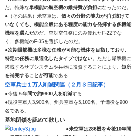
だ。特殊な
単機能の航空機の維持費が負担に
なったのだ。
●（その結果）米空軍は、
個々の分野の能力がずば抜けて
いなくても、機能全般にある程度の能力を発揮する多機能
機種を選んだ
のだ。空対空任務にのみ優れたF-22でな
く、多機能のF-35を選択したのだ。
●
次期爆撃機は多様な任務が可能な機体を目指しており、
特定の任務に最適化したタイプではない
。ただし爆撃機に
搭載するサブシステムや兵器に投資することにより、
短所
を補完することが可能
である
空軍兵士１万人削減関連（２月３日記事）
●今後
５年間で約9900人を削減
する
●現役空軍人3,900名、州兵空軍を5,100名、予備役を900
名である。
基地閉鎖を認めて欲しい
●
米空軍は286機を今後10年間