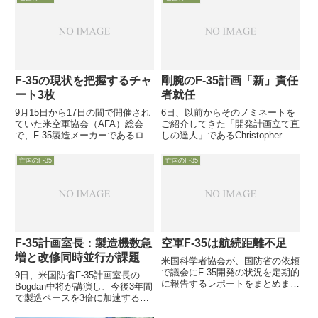
成版ソフトでF-35の最大性能を発
揮し、要求性能にある武器を全て
搭載...
F-35の現状を把握するチャ
剛腕のF-35計画「新」責任
ート3枚
者就任
9月15日から17日の間で開催され
6日、以前からそのノミネートを
ていた米空軍協会（AFA）総会
ご紹介してきた「開発計画立て直
で、F-35製造メーカーであるロッ
しの達人」であるChristopher
キード・マーチン社が「F-35の現
Bogdan空軍中将が、正式にF-35
状」を示す3枚のチャートをプレ
計画室長に就任すると発表されま
亡国のF-35
亡国のF-35
ゼンに使用。「一目瞭然」なの
した。
で、ご参考までに紹介
F-35計画室長：製造機数急
空軍F-35は航続距離不足
増と改修同時並行が課題
米国科学者協会が、国防省の依頼
で議会にF-35開発の状況を定期的
9日、米国防省F-35計画室長の
に報告するレポートをまとめまし
Bogdan中将が講演し、今後3年間
た。概算での見積もりでは、戦闘
で製造ペースを3倍に加速するこ
行動半径要求値590マイルが満た
とと、製造した機体のソフトやエ
されず、６マイル不足する模様で