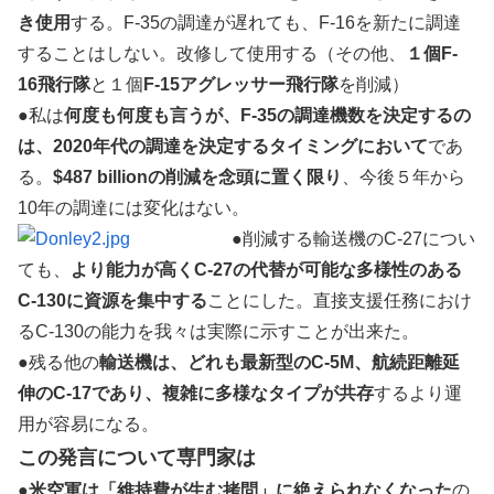
き使用
する。F-35の調達が遅れても、F-16を新たに調達
することはしない。改修して使用する（その他、
１個F-
16飛行隊
と１個
F-15アグレッサー飛行隊
を削減）
●私は
何度も何度も言うが、F-35の調達機数を決定するの
は、2020年代の調達を決定するタイミングにおいて
であ
る。
$487 billionの削減を念頭に置く限り
、今後５年から
10年の調達には変化はない。
●削減する輸送機のC-27につい
ても、
より能力が高くC-27の代替が可能な多様性のある
C-130に資源を集中する
ことにした。直接支援任務におけ
るC-130の能力を我々は実際に示すことが出来た。
●残る他の
輸送機は、どれも最新型のC-5M、航続距離延
伸のC-17であり、複雑に多様なタイプが共存
するより運
用が容易になる。
この発言について専門家は
●
米空軍は「維持費が生む拷問」に絶えられなくなった
の