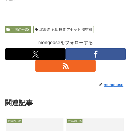
亡国のF-35
北海道 予算 投資 アセット 航空機
mongooseをフォローする
mongoose
関連記事
亡国のF-35
亡国のF-35