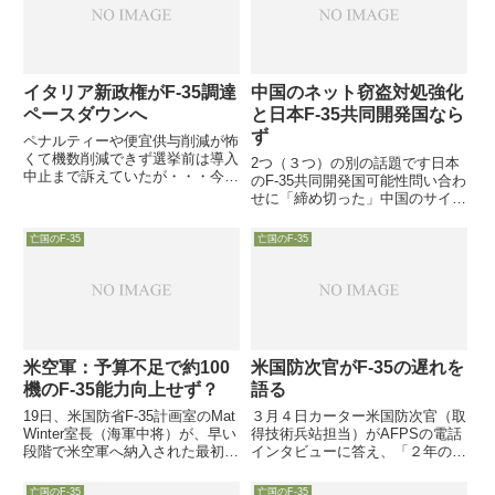
イタリア新政権がF-35調達
中国のネット窃盗対処強化
ペースダウンへ
と日本F-35共同開発国なら
ず
ペナルティーや便宜供与削減が怖
くて機数削減できず選挙前は導入
2つ（３つ）の別の話題です日本
中止まで訴えていたが・・・今年
のF-35共同開発国可能性問い合わ
3月の総選挙で政権交代が起き、
せに「締め切った」中国のサイバ
F-35が大嫌いな大衆迎合型で国内
ー窃盗対策にCMMC導入へ26
産業保護重視の2政党による連立
日、Ellen Lord調達担当国防次官
亡国のF-35
亡国のF-35
政権が6月に誕生したイタリア
が会見を開き、トルコをF-35計画
で、新政権がF-35導入ペー...
から排除することで必要になるト
ルコに代わっ...
米空軍：予算不足で約100
米国防次官がF-35の遅れを
機のF-35能力向上せず？
語る
19日、米国防省F-35計画室のMat
３月４日カーター米国防次官（取
Winter室長（海軍中将）が、早い
得技術兵站担当）がAFPSの電話
段階で米空軍へ納入された最初期
インタビューに答え、「２年の計
ソフトウェア「2B」を搭載した
画遅延」と報道されている開発計
約100機のF-35について、今後完
画についてコメントしました
亡国のF-35
亡国のF-35