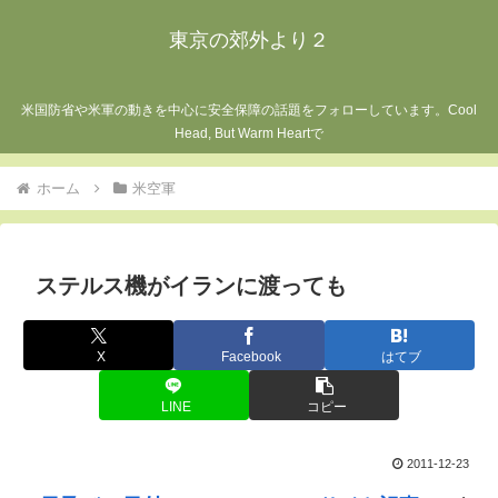
東京の郊外より２
米国防省や米軍の動きを中心に安全保障の話題をフォローしています。Cool
Head, But Warm Heartで
ホーム
米空軍
ステルス機がイランに渡っても
X
Facebook
はてブ
LINE
コピー
2011-12-23