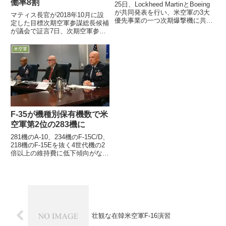
働率8割
25日、Lockheed MartinとBoeing
が共同発表を行い、米空軍の3大
マティス長官が2018年10月に設
優先事業の一つ次期爆撃機に共同
定した目標次期空軍参謀総長候補
で取り組むことを明らかに。これ
が議会で証言7日、次期空軍参謀
で一歩リードしていると言われる
総長候補であるCharles Q. Brown
Northropと一騎打ちに
太平洋空軍司令官が議会承認を得
米空軍
るため上院軍事委員会で証言し、
2018年10月に当時のマティス国
防長官...
F-35が機種別保有機数で米
空軍第2位の283機に
281機のA-10、234機のF-15C/D、
218機のF-15Eを抜く4世代機の2
倍以上の維持費に低下傾向がない
中で7日、Brown米空軍参謀総長
が下院予算小委員会で、F-35の保
有機数が283機となり、約450機
保有のF-16C/D戦闘...
壮観な在韓米空軍F-16演習