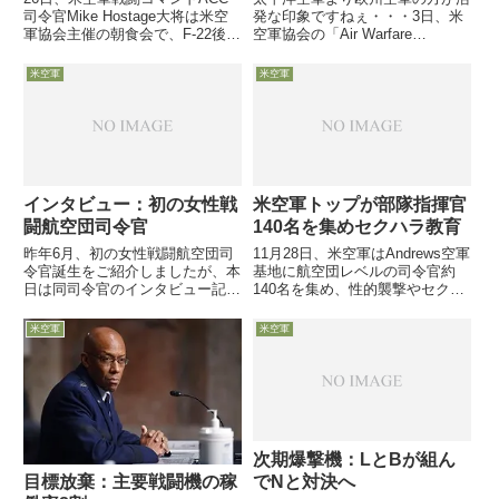
司令官Mike Hostage大将は米空
発な印象ですねぇ・・・3日、米
軍協会主催の朝食会で、F-22後
空軍協会の「Air Warfare
継、決められない政治への不満、
Symposium」で欧州米空軍司令
強制削減の影響等について語った
官Tod Wolters大将は、予算が大
米空軍
米空軍
模様です
幅に増額されたことを受け、欧州
へのローテーション派遣戦力を増
強すると...
インタビュー：初の女性戦
米空軍トップが部隊指揮官
闘航空団司令官
140名を集めセクハラ教育
昨年6月、初の女性戦闘航空団司
11月28日、米空軍はAndrews空軍
令官誕生をご紹介しましたが、本
基地に航空団レベルの司令官約
日は同司令官のインタビュー記事
140名を集め、性的襲撃やセクハ
をご紹介です。女性先駆者として
ラ問題の集中教育や検討会を行っ
の「そうだろうな」と感じさせる
た模様です
米空軍
米空軍
お話です
次期爆撃機：LとBが組ん
でNと対決へ
目標放棄：主要戦闘機の稼