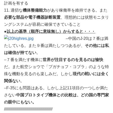
計画を有する
11. 適切な
機体整備能力
があり稼働率を維持できる。また
必要な部品や電子機器診断装置
、理想的には状態モニタリ
ングシステムが容易に確保できていること
●
以上の基準（順序に意味無し）からすると・・・
–中国のJ-20は７番は満
たしている。また９番は満たしつつあるが、
その他には私
は確信が持てない
。
–７番を満たす機体に
世界が注目するのを見るのは愉快
だ。また航空ショウで「プガチョフ・コブラ」のような特
殊な機動を見るのも楽しみだ。しかし
現代の戦いには全く
関係ない
。
–F-35にも問題はある。しかし上記11項目の一つしか満た
さない
中国プロトタイプ機体との比較は、どの国の専門家
の眼中にもない。
////////////////////////////////////////////////