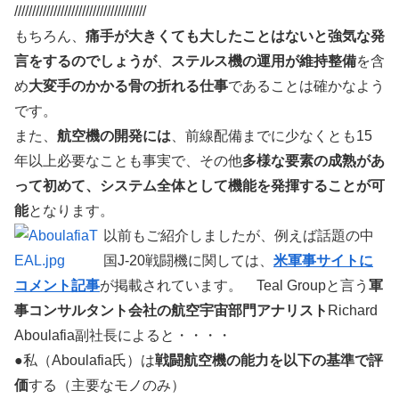
/////////////////////////////////////
もちろん、
痛手が大きくても大したことはないと強気な発
言をするのでしょうが
、
ステルス機の運用が維持整備
を含
め
大変手のかかる骨の折れる仕事
であることは確かなよう
です。
また、
航空機の開発には
、前線配備までに少なくとも15
年以上必要なことも事実で、その他
多様な要素の成熟があ
って初めて、システム全体として機能を発揮することが可
能
となります。
以前もご紹介しましたが、例えば話題の中
国J-20戦闘機に関しては、
米軍事サイトに
コメント記事
が掲載されています。 Teal Groupと言う
軍
事コンサルタント会社の航空宇宙部門アナリスト
Richard
Aboulafia副社長によると・・・・
●私（Aboulafia氏）は
戦闘航空機の能力を以下の基準で評
価
する（主要なモノのみ）