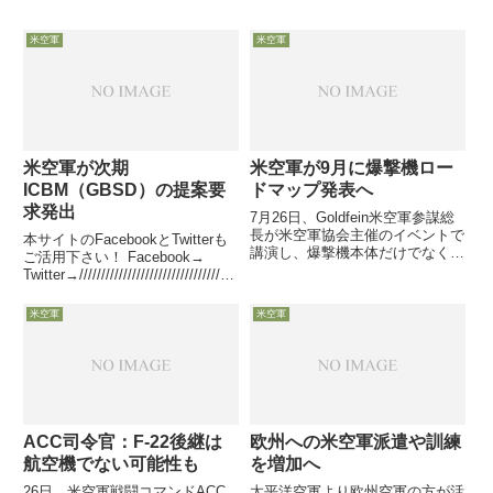
米空軍
米空軍
米空軍が次期
米空軍が9月に爆撃機ロー
ICBM（GBSD）の提案要
ドマップ発表へ
求発出
7月26日、Goldfein米空軍参謀総
長が米空軍協会主催のイベントで
本サイトのFacebookとTwitterも
講演し、爆撃機本体だけでなく、
ご活用下さい！ Facebook→
爆撃機の任務遂行に関連するスタ
Twitter→////////////////////////////////////
ンドオフ兵器やISRアセットなど
////////////////////////////////////...
の関連装備や技術をもカバーした
米空軍
米空軍
「Bomber Roadmap」を、9月に
発表す...
ACC司令官：F-22後継は
欧州への米空軍派遣や訓練
航空機でない可能性も
を増加へ
26日、米空軍戦闘コマンドACC
太平洋空軍より欧州空軍の方が活