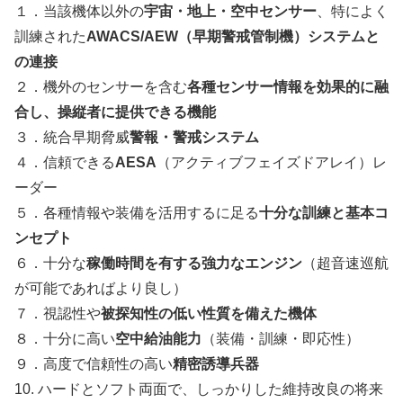
１．当該機体以外の
宇宙・地上・空中センサー
、特によく
訓練された
AWACS/AEW（早期警戒管制機）システムと
の連接
２．機外のセンサーを含む
各種センサー情報を効果的に融
合し、操縦者に提供できる機能
３．統合早期脅威
警報・警戒システム
４．信頼できる
AESA
（アクティブフェイズドアレイ）レ
ーダー
５．各種情報や装備を活用するに足る
十分な訓練と基本コ
ンセプト
６．十分な
稼働時間を有する強力なエンジン
（超音速巡航
が可能であればより良し）
７．視認性や
被探知性の低い性質を備えた機体
８．十分に高い
空中給油能力
（装備・訓練・即応性）
９．高度で信頼性の高い
精密誘導兵器
10. ハードとソフト両面で、しっかりした維持改良の将来