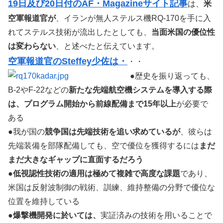
19日及び20日付のAF・Magazineサイト記事
は、
米
空軍報道官が
、イランが無人ステルス機RQ-170を手に入
れてステルス技術が流出したとしても、
当面米国の優位性
は変わらない
、と述べたと伝えています。
空軍報道官のSteffey少佐は・
・・
●歴史を振り返っても、
B-2やF-22などの
新たな先端航空機システムを導入する際
は、プログラム開始から前線配備まで15年以上
が必要で
ある
●我が国の
競争国は先端技術を追い求めているが
、彼らは
先端装備を部隊配備しても、空で優位を獲得するには
まだ
まだ大きなギャップに直面するだろう
●
低視認性技術の適用は極めて複雑で高度な課題
であり、
米国は反射波制御の戦術、訓練、維持整備の分野で優位な
位置を維持している
●
爆撃機開発に於いては、
実証済みの技術を用いることで