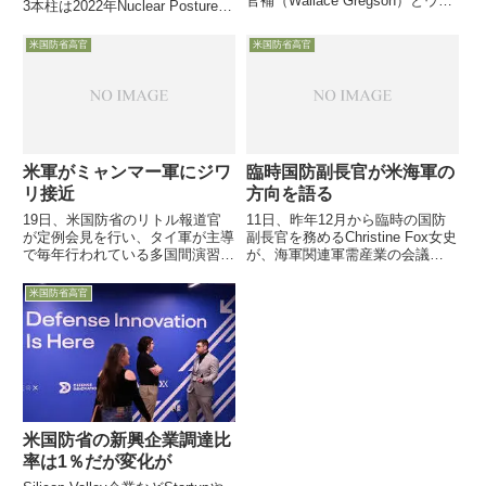
官補（Wallace Gregson）とウイ
3本柱は2022年Nuclear Posture
ラード太平洋軍司令官（Robert
Review既定方針だ5月15日、1月
Willard）が出席し、中国との関係
に米空軍が議会に通知して明らか
米国防省高官
米国防省高官
について語りました
になった、MinutemanⅢシステム
の後継となる次期ICB...
米軍がミャンマー軍にジワ
臨時国防副長官が米海軍の
リ接近
方向を語る
19日、米国防省のリトル報道官
11日、昨年12月から臨時の国防
が定例会見を行い、タイ軍が主導
副長官を務めるChristine Fox女史
で毎年行われている多国間演習
が、海軍関連軍需産業の会議
Cobra Goldに、ミャンマー軍のオ
「WEST 2014」で講演し、今海
ブザーバーを招待する検討を進め
軍内で議論になっている事項につ
米国防省高官
ていると語りました。厳密に言う
いて「ちらりと」持論を展開しま
と、「タイ軍の要望を検討してい
した
る」と報道官は表現
米国防省の新興企業調達比
率は1％だが変化が