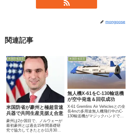
mongoose
関連記事
米国防省高官
米国防省高官
無人機X-61をC-130輸送機
が空中発進＆回収成功
X-61 Gremlins Air Vehiclesとの全
米国防省が豪州と極超音速
長4mの多用途無人機飛行中のC-
兵器で共同生産見据え合意
130輸送機がマジックハンドでつ
豪州は2か国目で、ノルウェーが
かみ取る11月5日、米国防省最高
最初豪州とは過去15年間基礎研
位の研究開発機関DARPAが、C-
究で協力してきたとか11月30
130の翼下から発進した多用途無