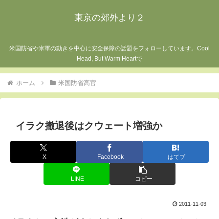
東京の郊外より２
米国防省や米軍の動きを中心に安全保障の話題をフォローしています。Cool
Head, But Warm Heartで
ホーム
米国防省高官
イラク撤退後はクウェート増強か
X
Facebook
はてブ
LINE
コピー
2011-11-03