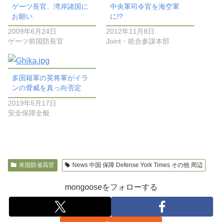
ゲーツ長官、湾岸諸国に
中央軍司令官を海空軍
お願い
に!?
2009年6月24日
2012年11月8日
ゲーツ前国防長官
Joint・統合参謀本部
多国籍軍の英将軍がイラ
ンの脅威を真っ向否定
2019年5月17日
安全保障全般
米国防省高官
News 中国 保障 Defense York Times その他 周辺
mongooseをフォローする