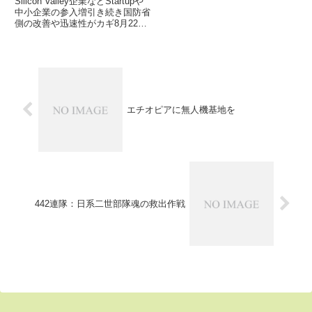
Silicon Valley企業などStartupや
中小企業の参入増引き続き国防省
側の改善や迅速性がカギ8月22日
付DefenseOneが、米国防省が追
求している調達先の多様化、つま
り長く国防装備品の設計開発に携
わってきた大手の代表的軍需産...
エチオピアに無人機基地を
442連隊：日系二世部隊魂の救出作戦