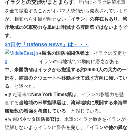
イラクとの交渉がまとまらず
、年内にイラク駐留米軍
を全て撤退することがオバマ大統領から発表されています
が、相変わらず目が離せない
「イラン」の存在もあり
、
湾
岸地域の米軍勢力を単純に削減する雰囲気ではないようで
す
。
31日付「Defense News」は・・・
●
匿名の国防省関係者は
、イラクの安定と
イランの当地域での動向に懸念がある
中、
米国防省はイラクから撤退する約39000人の兵力の一
部を、隣国のクウェートへ移動させて残す方向に傾いてい
る
、と述べた。
●また週末の
New York Times紙
は、イランの影響力を懸
念する
当地域の米軍指導層は、湾岸地域に展開する米海軍
艦艇数の増強を考慮している
、と報じている。
●先週
パネッタ国防長官は
、米軍のイラク撤退をイランが
誤解しないようイランに警告を発し、「
イランや他の異な