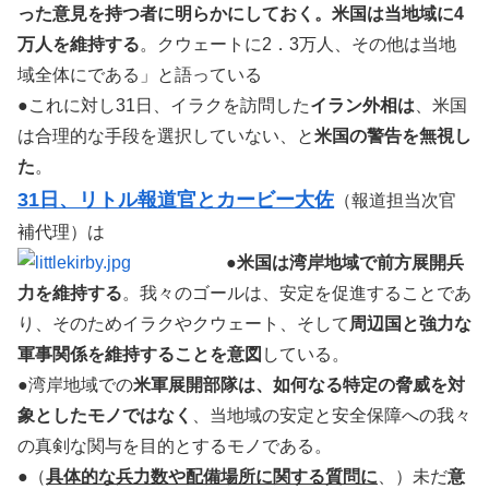
った意見を持つ者に明らかにしておく。米国は当地域に4
万人を維持する
。クウェートに2．3万人、その他は当地
域全体にである」と語っている
●これに対し31日、イラクを訪問した
イラン外相は
、米国
は合理的な手段を選択していない、と
米国の警告を無視し
た
。
31日、リトル報道官とカービー大佐
（報道担当次官
補代理）は
●
米国は湾岸地域で前方展開兵
力を維持する
。我々のゴールは、安定を促進することであ
り、そのためイラクやクウェート、そして
周辺国と強力な
軍事関係を維持することを意図
している。
●湾岸地域での
米軍展開部隊は、如何なる特定の脅威を対
象としたモノではなく
、当地域の安定と安全保障への我々
の真剣な関与を目的とするモノである。
●（
具体的な兵力数や配備場所に関する質問に
、）未だ
意