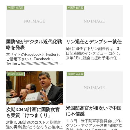
日、米国防省のMichael Kratsios
人機X-61 Gre...
技術開発担当次官が、豪州と極超
米国防省高官
米国防省高官
音速兵器のプロトタイプ迅速作成
と将来の量産体制確立を念頭に置
いた「SCIF...
国防省がデジタル近代化戦
リン退任とデンプシー就任
略を発表
5日に退任するリン副長官は、3
日記者団のインタビューに応じ、
本サイトのFacebookとTwitterも
来年2月に議会に提出予定の任務
ご活用下さい！ Facebook→
見直し・予算削減の検討状況等に
Twitter→////////////////////////////////////
ついて、また同日就任したばかり
////////////////////////////////////...
のデンプシー議長はオフレコの会
米国防省高官
米国防省高官
見に・・・
米国防高官が相次いで中国
次期ICBM計画に国防次官
に不信感
も実質「けつまくり」
１３日、米下院軍事委員会にグレ
次期ICBM計画のコストと期間超
グソン・アジア大平洋担当国防次
過の再承認がどうなろうと核抑止